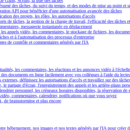
e Gantt, Scrum, la liste des tâches
 résumé des tâches, du suivi du temps, et des modes de mise au point et 
égration API pour bénéficier d'une automatisation avancée des tâches
fication des projets, les rôles, les autorisations d'accès
ts de tâches, la gestion de la charge de travail, l'efficacité des tâches e
commentaires, messagerie instantanée en déplacement
les appels vidéo, les commentaires, le stockage de fichiers, les document
hes et à l'automatisation des processus d'entreprise
istes de contrôle et commentaires générés par l'IA
ctualités, les commentaires, les réactions et les annonces vidéo à l'échelle
z des documents en ligne facilement avec vos collègues à l'aide du lecte
 externes, définissez les autorisations d'accès et travaillez sur des tâches
, le partage d'écran, l'enregistrement des appels et les arrière-plans per
calendrier personnel, les créneaux horaires disponibles, la réservation de
vidéo, commentaires, calendrier, notifications où que vous soyez
IA, de brainstorming et plus encore
tre hébergement, nos images et nos textes générés par l'IA pour créer d