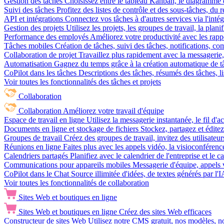
Gestion des tâches
Choisissez entre le tableau Kanban, le diagramme d
Suivi des tâches
Profitez des listes de contrôle et des sous-tâches, du
API et intégrations
Connectez vos tâches à d'autres services via l'int
Gestion des projets
Utilisez les projets, les groupes de travail, la plani
Performance des employés
Améliorez votre productivité avec les rappor
Tâches mobiles
Création de tâches, suivi des tâches, notifications, 
Collaboration de projet
Travaillez plus rapidement avec la messagerie, 
Automatisation
Gagnez du temps grâce à la création automatique de tâc
CoPilot dans les tâches
Descriptions des tâches, résumés des tâches, l
Voir toutes les fonctionnalités des tâches et projets
Collaboration
Collaboration
Améliorez votre travail d'équipe
Espace de travail en ligne
Utilisez la messagerie instantanée, le fil d'a
Documents en ligne et stockage de fichiers
Stockez, partagez et édite
Groupes de travail
Créez des groupes de travail, invitez des utilisateurs
Réunions en ligne
Faites plus avec les appels vidéo, la visioconférence
Calendriers partagés
Planifiez avec le calendrier de l'entreprise et le 
Communications pour appareils mobiles
Messagerie d'équipe, appels 
CoPilot dans le Chat
Source illimitée d'idées, de textes générés par l'
Voir toutes les fonctionnalités de collaboration
Sites Web et boutiques en ligne
Sites Web et boutiques en ligne
Créez des sites Web efficaces
Constructeur de sites Web
Utilisez notre CMS gratuit, nos modèles, no