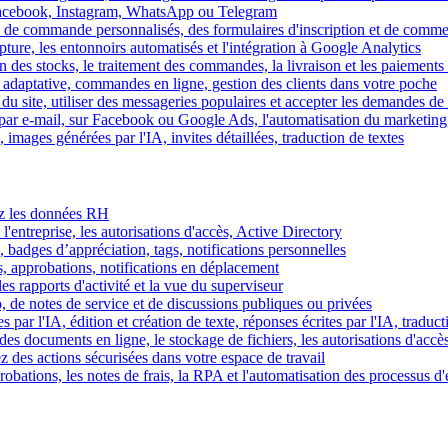
Facebook, Instagram, WhatsApp ou Telegram
 de commande personnalisés, des formulaires d'inscription et de comme
ture, les entonnoirs automatisés et l'intégration à Google Analytics
des stocks, le traitement des commandes, la livraison et les paiements 
adaptative, commandes en ligne, gestion des clients dans votre poche
 du site, utiliser des messageries populaires et accepter les demandes de
par e-mail, sur Facebook ou Google Ads, l'automatisation du marketing
images générées par l'IA, invites détaillées, traduction de textes
rez les données RH
 l'entreprise, les autorisations d'accès, Active Directory
, badges d’appréciation, tags, notifications personnelles
s, approbations, notifications en déplacement
s rapports d'activité et la vue du superviseur
de notes de service et de discussions publiques ou privées
par l'IA, édition et création de texte, réponses écrites par l'IA, traduct
es documents en ligne, le stockage de fichiers, les autorisations d'accè
z des actions sécurisées dans votre espace de travail
obations, les notes de frais, la RPA et l'automatisation des processus d'