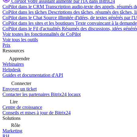
CoPilot
Votre assistant alimenté par l'IA dans Bitrix24
CoPilot dans le CRM
Transcription audio-texte des appels, résumés d
CoPilot dans les tâches
Descriptions des tâches, résumés des tâches, l
CoPilot dans le Chat
Source illimitée d'idées, de textes générés par l'
CoPilot dans les sites et les boutiques
Texte convaincant à la demande, 
CoPilot dans le Fil d'actualités
Résumés des discussions, idées générées 
Voir toutes les fonctionnalités de CoPilot
Voir tous les outils
Prix
Ressources
Apprendre
Webinaires
Helpdesk
Guides et documentation d'API
Connecter
Envoyer un ticket
Contacter les partenaires Bitrix24 locaux
Lire
Centre de croissance
Conseils et mises à jour de Bitrix24
Solutions
Rôle
Marketing
RH