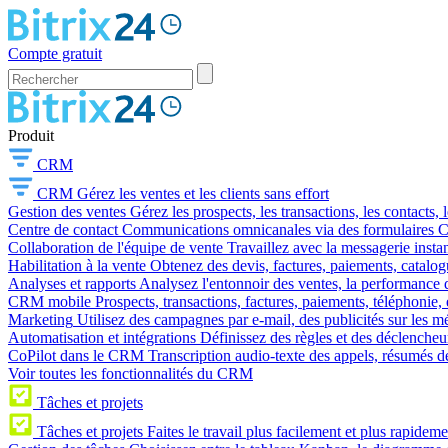
Compte gratuit
Produit
CRM
CRM
Gérez les ventes et les clients sans effort
Gestion des ventes
Gérez les prospects, les transactions, les contacts, l
Centre de contact
Communications omnicanales via des formulaires CR
Collaboration de l'équipe de vente
Travaillez avec la messagerie instan
Habilitation à la vente
Obtenez des devis, factures, paiements, catalo
Analyses et rapports
Analysez l'entonnoir des ventes, la performance d
CRM mobile
Prospects, transactions, factures, paiements, téléphonie, 
Marketing
Utilisez des campagnes par e-mail, des publicités sur les m
Automatisation et intégrations
Définissez des règles et des déclencheu
CoPilot dans le CRM
Transcription audio-texte des appels, résumés d
Voir toutes les fonctionnalités du CRM
Tâches et projets
Tâches et projets
Faites le travail plus facilement et plus rapideme