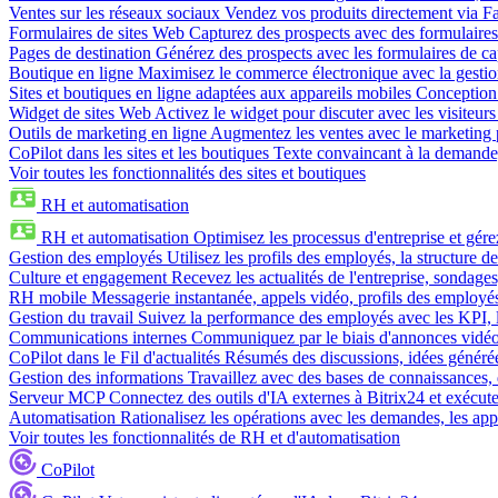
Ventes sur les réseaux sociaux
Vendez vos produits directement via 
Formulaires de sites Web
Capturez des prospects avec des formulaires
Pages de destination
Générez des prospects avec les formulaires de cap
Boutique en ligne
Maximisez le commerce électronique avec la gestion 
Sites et boutiques en ligne adaptées aux appareils mobiles
Conception 
Widget de sites Web
Activez le widget pour discuter avec les visiteurs
Outils de marketing en ligne
Augmentez les ventes avec le marketing 
CoPilot dans les sites et les boutiques
Texte convaincant à la demande, 
Voir toutes les fonctionnalités des sites et boutiques
RH et automatisation
RH et automatisation
Optimisez les processus d'entreprise et gé
Gestion des employés
Utilisez les profils des employés, la structure de
Culture et engagement
Recevez les actualités de l'entreprise, sondages
RH mobile
Messagerie instantanée, appels vidéo, profils des employé
Gestion du travail
Suivez la performance des employés avec les KPI, le
Communications internes
Communiquez par le biais d'annonces vidéo, 
CoPilot dans le Fil d'actualités
Résumés des discussions, idées générées 
Gestion des informations
Travaillez avec des bases de connaissances, d
Serveur MCP
Connectez des outils d'IA externes à Bitrix24 et exécute
Automatisation
Rationalisez les opérations avec les demandes, les appr
Voir toutes les fonctionnalités de RH et d'automatisation
CoPilot