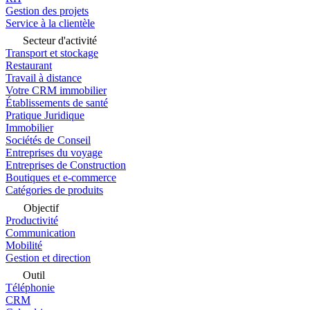
Gestion des projets
Service à la clientèle
Secteur d'activité
Transport et stockage
Restaurant
Travail à distance
Votre CRM immobilier
Établissements de santé
Pratique Juridique
Immobilier
Sociétés de Conseil
Entreprises du voyage
Entreprises de Construction
Boutiques et e-commerce
Catégories de produits
Objectif
Productivité
Communication
Mobilité
Gestion et direction
Outil
Téléphonie
CRM