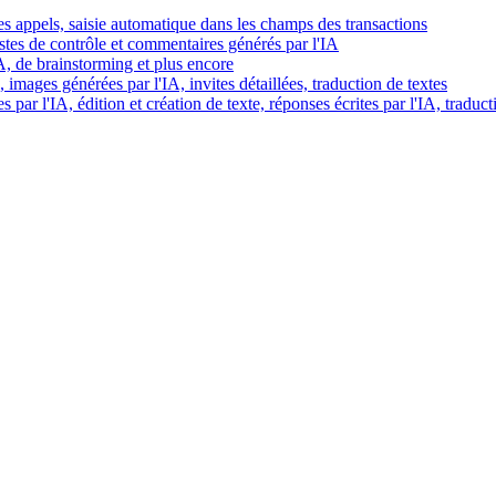
es appels, saisie automatique dans les champs des transactions
istes de contrôle et commentaires générés par l'IA
IA, de brainstorming et plus encore
images générées par l'IA, invites détaillées, traduction de textes
par l'IA, édition et création de texte, réponses écrites par l'IA, traduct