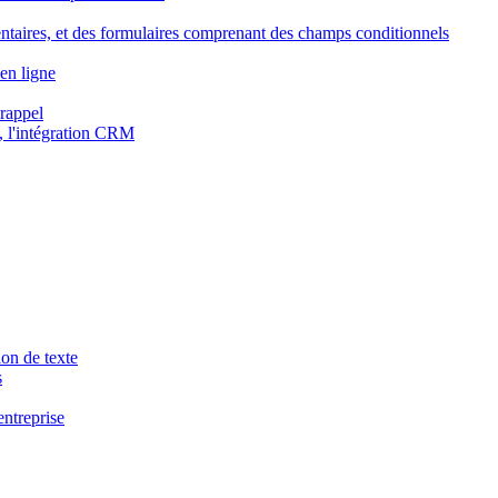
ntaires, et des formulaires comprenant des champs conditionnels
en ligne
 rappel
, l'intégration CRM
ion de texte
s
entreprise