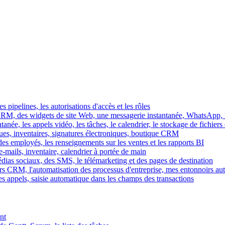
es pipelines, les autorisations d'accès et les rôles
M, des widgets de site Web, une messagerie instantanée, WhatsApp, Ins
tanée, les appels vidéo, les tâches, le calendrier, le stockage de fichier
gues, inventaires, signatures électroniques, boutique CRM
es employés, les renseignements sur les ventes et les rapports BI
e-mails, inventaire, calendrier à portée de main
édias sociaux, des SMS, le télémarketing et des pages de destination
rs CRM, l'automatisation des processus d'entreprise, mes entonnoirs au
es appels, saisie automatique dans les champs des transactions
nt