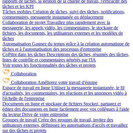
rapports de tâches, la gestion de la charge de travail, l'efficacité des
tâches et les KPI
Tâches mobiles
Création de tâches, suivi des tâches, notifications,
commentaires, messagerie instantanée en déplacement
Collaboration de projet
Travaillez plus rapidement avec la
messagerie, les appels vidéo, les commentaires, le stockage de
fichiers, les documents, les utilisateurs externes et les modèles de
tâches
Automatisation
Gagnez du temps grâce à la création automatique de
tâches et à l'automatisation des processus d'entreprise
CoPilot dans les tâches
Descriptions des tâches, résumés des tâches,
listes de contrôle et commentaires générés par l'IA
Voir toutes les fonctionnalités des tâches et projets
Collaboration
Collaboration
Améliorez votre travail d'équipe
Espace de travail en ligne
Utilisez la messagerie instantanée, le fil
d'actualités, les commentaires, les réactions et les annonces vidéo à
l'échelle de l'entreprise
Documents en ligne et stockage de fichiers
Stockez, partagez et
éditez des documents en ligne facilement avec vos collègues à l'aide
du lecteur Drive de votre entreprise
Groupes de travail
Créez des groupes de travail, invitez des
utilisateurs externes, définissez les autorisations d'accès et travaillez
sur des tâches et projets