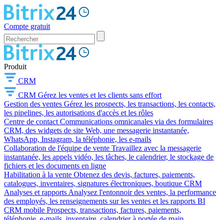
Compte gratuit
Produit
CRM
CRM
Gérez les ventes et les clients sans effort
Gestion des ventes
Gérez les prospects, les transactions, les contacts,
les pipelines, les autorisations d'accès et les rôles
Centre de contact
Communications omnicanales via des formulaires
CRM, des widgets de site Web, une messagerie instantanée,
WhatsApp, Instagram, la téléphonie, les e-mails
Collaboration de l'équipe de vente
Travaillez avec la messagerie
instantanée, les appels vidéo, les tâches, le calendrier, le stockage de
fichiers et les documents en ligne
Habilitation à la vente
Obtenez des devis, factures, paiements,
catalogues, inventaires, signatures électroniques, boutique CRM
Analyses et rapports
Analysez l'entonnoir des ventes, la performance
des employés, les renseignements sur les ventes et les rapports BI
CRM mobile
Prospects, transactions, factures, paiements,
téléphonie, e-mails, inventaire, calendrier à portée de main