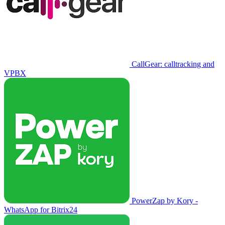
CallGear: calltracking and
VPBX
PowerZap by Kory -
WhatsApp for Bitrix24