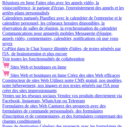
Réunions en ligne
Faites plus avec les appels vidéo, la
visioconférence, le partage d'écran, l'enregistrement des appels et les
arrière-plans personnalisés
Calendriers partagés
Planifiez avec le calendrier de l'entreprise et le
calendrier personnel, les créneaux horaires disponibles, la
réservation de salles de réunion, la synchronisation du calendrier
Communications pour appareils mobiles
Messagerie d'équipe,
appels vidéo, commentaires, calendrier, notifications où que vous
soyez
CoPilot dans le Chat
Source illimitée d'idées, de textes générés par
l'IA, de brainstorming et plus encore
Voir toutes les fonctionnalités de collaboration
Sites Web et boutiques en ligne
Sites Web et boutiques en ligne
Créez des sites Web efficaces
Constructeur de sites Web
Utilisez notre CMS gratuit, nos modèles,
notre hébergement, nos images et nos textes générés par l'IA pour
créer des sites impressionnants
Ventes sur les réseaux sociaux
Vendez vos produits directement via
Facebook, Instagram, WhatsApp ou Telegram
Formulaires de sites Web
Capturez des prospects avec des
formulaires de commande personnalisés, des formulaires
d'inscription et de commentaires, et des formulaires comprenant des
champs conditionnels
Pages de destination
Générez des prospects avec les formulaires de