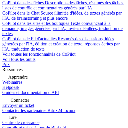
CoPilot dans les tâches
Descriptions des tâches, résumés des tâches,
listes de contrôle et commentaires générés par l'IA
CoPilot dans le Chat
Source illimitée d'idées, de textes générés par
l'IA, de brainstorming et plus encore
CoPilot dans les sites et les boutiques
Texte convaincant à la
demande, images générées par l'IA, invites détaillées, traduction de
textes
CoPilot dans le Fil d'actualités
Résumés des discussions, idées
générées par l'IA, édition et création de texte, réponses écrites par
l'IA, traduction de texte
Voir toutes les fonctionnalités de CoPilot
Voir tous les outils
Prix
Ressources
Apprendre
Webinaires
Helpdesk
Guides et documentation d'API
Connecter
Envoyer un ticket
Contacter les partenaires Bitrix24 locaux
Lire
Centre de croissance
Conseils et mises à jour de Bitrix24