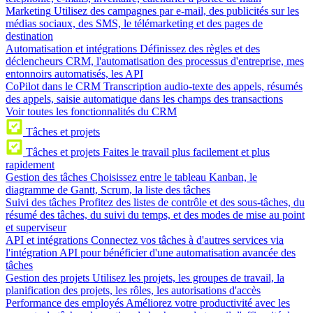
Marketing
Utilisez des campagnes par e-mail, des publicités sur les
médias sociaux, des SMS, le télémarketing et des pages de
destination
Automatisation et intégrations
Définissez des règles et des
déclencheurs CRM, l'automatisation des processus d'entreprise, mes
entonnoirs automatisés, les API
CoPilot dans le CRM
Transcription audio-texte des appels, résumés
des appels, saisie automatique dans les champs des transactions
Voir toutes les fonctionnalités du CRM
Tâches et projets
Tâches et projets
Faites le travail plus facilement et plus
rapidement
Gestion des tâches
Choisissez entre le tableau Kanban, le
diagramme de Gantt, Scrum, la liste des tâches
Suivi des tâches
Profitez des listes de contrôle et des sous-tâches, du
résumé des tâches, du suivi du temps, et des modes de mise au point
et superviseur
API et intégrations
Connectez vos tâches à d'autres services via
l'intégration API pour bénéficier d'une automatisation avancée des
tâches
Gestion des projets
Utilisez les projets, les groupes de travail, la
planification des projets, les rôles, les autorisations d'accès
Performance des employés
Améliorez votre productivité avec les