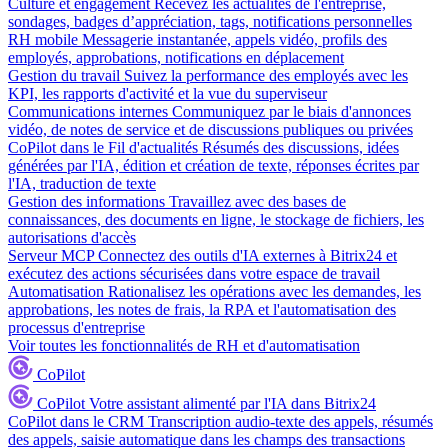
Culture et engagement
Recevez les actualités de l'entreprise,
sondages, badges d’appréciation, tags, notifications personnelles
RH mobile
Messagerie instantanée, appels vidéo, profils des
employés, approbations, notifications en déplacement
Gestion du travail
Suivez la performance des employés avec les
KPI, les rapports d'activité et la vue du superviseur
Communications internes
Communiquez par le biais d'annonces
vidéo, de notes de service et de discussions publiques ou privées
CoPilot dans le Fil d'actualités
Résumés des discussions, idées
générées par l'IA, édition et création de texte, réponses écrites par
l'IA, traduction de texte
Gestion des informations
Travaillez avec des bases de
connaissances, des documents en ligne, le stockage de fichiers, les
autorisations d'accès
Serveur MCP
Connectez des outils d'IA externes à Bitrix24 et
exécutez des actions sécurisées dans votre espace de travail
Automatisation
Rationalisez les opérations avec les demandes, les
approbations, les notes de frais, la RPA et l'automatisation des
processus d'entreprise
Voir toutes les fonctionnalités de RH et d'automatisation
CoPilot
CoPilot
Votre assistant alimenté par l'IA dans Bitrix24
CoPilot dans le CRM
Transcription audio-texte des appels, résumés
des appels, saisie automatique dans les champs des transactions