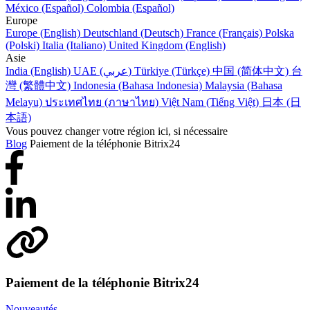
México (Español)
Colombia (Español)
Europe
Europe (English)
Deutschland (Deutsch)
France (Français)
Polska
(Polski)
Italia (Italiano)
United Kingdom (English)
Asie
India (English)
UAE (عربي)
Türkiye (Türkçe)
中国 (简体中文)
台
灣 (繁體中文)
Indonesia (Bahasa Indonesia)
Malaysia (Bahasa
Melayu)
ประเทศไทย (ภาษาไทย)
Việt Nam (Tiếng Việt)
日本 (日
本語)
Vous pouvez changer votre région ici, si nécessaire
Blog
Paiement de la téléphonie Bitrix24
Paiement de la téléphonie Bitrix24
Nouveautés