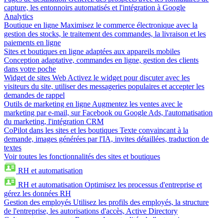
capture, les entonnoirs automatisés et l'intégration à Google
Analytics
Boutique en ligne
Maximisez le commerce électronique avec la
gestion des stocks, le traitement des commandes, la livraison et les
paiements en ligne
Sites et boutiques en ligne adaptées aux appareils mobiles
Conception adaptative, commandes en ligne, gestion des clients
dans votre poche
Widget de sites Web
Activez le widget pour discuter avec les
visiteurs du site, utiliser des messageries populaires et accepter les
demandes de rappel
Outils de marketing en ligne
Augmentez les ventes avec le
marketing par e-mail, sur Facebook ou Google Ads, l'automatisation
du marketing, l'intégration CRM
CoPilot dans les sites et les boutiques
Texte convaincant à la
demande, images générées par l'IA, invites détaillées, traduction de
textes
Voir toutes les fonctionnalités des sites et boutiques
RH et automatisation
RH et automatisation
Optimisez les processus d'entreprise et
gérez les données RH
Gestion des employés
Utilisez les profils des employés, la structure
de l'entreprise, les autorisations d'accès, Active Directory