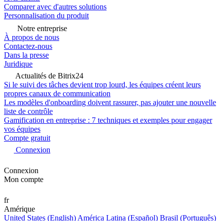
Comparer avec d'autres solutions
Personnalisation du produit
Notre entreprise
À propos de nous
Contactez-nous
Dans la presse
Juridique
Actualités de Bitrix24
Si le suivi des tâches devient trop lourd, les équipes créent leurs
propres canaux de communication
Les modèles d'onboarding doivent rassurer, pas ajouter une nouvelle
liste de contrôle
Gamification en entreprise : 7 techniques et exemples pour engager
vos équipes
Compte gratuit
Connexion
Connexion
Mon compte
fr
Amérique
United States (English)
América Latina (Español)
Brasil (Português)