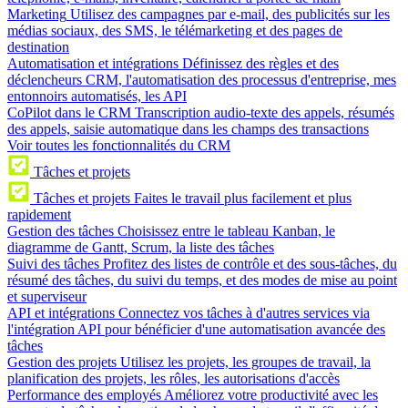
Marketing
Utilisez des campagnes par e-mail, des publicités sur les
médias sociaux, des SMS, le télémarketing et des pages de
destination
Automatisation et intégrations
Définissez des règles et des
déclencheurs CRM, l'automatisation des processus d'entreprise, mes
entonnoirs automatisés, les API
CoPilot dans le CRM
Transcription audio-texte des appels, résumés
des appels, saisie automatique dans les champs des transactions
Voir toutes les fonctionnalités du CRM
Tâches et projets
Tâches et projets
Faites le travail plus facilement et plus
rapidement
Gestion des tâches
Choisissez entre le tableau Kanban, le
diagramme de Gantt, Scrum, la liste des tâches
Suivi des tâches
Profitez des listes de contrôle et des sous-tâches, du
résumé des tâches, du suivi du temps, et des modes de mise au point
et superviseur
API et intégrations
Connectez vos tâches à d'autres services via
l'intégration API pour bénéficier d'une automatisation avancée des
tâches
Gestion des projets
Utilisez les projets, les groupes de travail, la
planification des projets, les rôles, les autorisations d'accès
Performance des employés
Améliorez votre productivité avec les