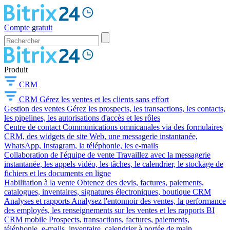
Compte gratuit
Produit
CRM
CRM
Gérez les ventes et les clients sans effort
Gestion des ventes
Gérez les prospects, les transactions, les contacts,
les pipelines, les autorisations d'accès et les rôles
Centre de contact
Communications omnicanales via des formulaires
CRM, des widgets de site Web, une messagerie instantanée,
WhatsApp, Instagram, la téléphonie, les e-mails
Collaboration de l'équipe de vente
Travaillez avec la messagerie
instantanée, les appels vidéo, les tâches, le calendrier, le stockage de
fichiers et les documents en ligne
Habilitation à la vente
Obtenez des devis, factures, paiements,
catalogues, inventaires, signatures électroniques, boutique CRM
Analyses et rapports
Analysez l'entonnoir des ventes, la performance
des employés, les renseignements sur les ventes et les rapports BI
CRM mobile
Prospects, transactions, factures, paiements,
téléphonie, e-mails, inventaire, calendrier à portée de main