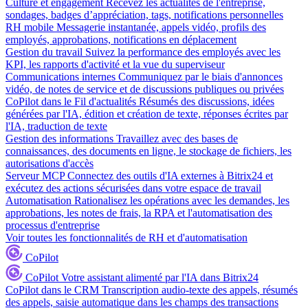
Culture et engagement
Recevez les actualités de l'entreprise,
sondages, badges d’appréciation, tags, notifications personnelles
RH mobile
Messagerie instantanée, appels vidéo, profils des
employés, approbations, notifications en déplacement
Gestion du travail
Suivez la performance des employés avec les
KPI, les rapports d'activité et la vue du superviseur
Communications internes
Communiquez par le biais d'annonces
vidéo, de notes de service et de discussions publiques ou privées
CoPilot dans le Fil d'actualités
Résumés des discussions, idées
générées par l'IA, édition et création de texte, réponses écrites par
l'IA, traduction de texte
Gestion des informations
Travaillez avec des bases de
connaissances, des documents en ligne, le stockage de fichiers, les
autorisations d'accès
Serveur MCP
Connectez des outils d'IA externes à Bitrix24 et
exécutez des actions sécurisées dans votre espace de travail
Automatisation
Rationalisez les opérations avec les demandes, les
approbations, les notes de frais, la RPA et l'automatisation des
processus d'entreprise
Voir toutes les fonctionnalités de RH et d'automatisation
CoPilot
CoPilot
Votre assistant alimenté par l'IA dans Bitrix24
CoPilot dans le CRM
Transcription audio-texte des appels, résumés
des appels, saisie automatique dans les champs des transactions