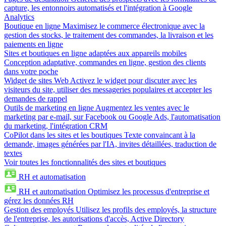
capture, les entonnoirs automatisés et l'intégration à Google
Analytics
Boutique en ligne
Maximisez le commerce électronique avec la
gestion des stocks, le traitement des commandes, la livraison et les
paiements en ligne
Sites et boutiques en ligne adaptées aux appareils mobiles
Conception adaptative, commandes en ligne, gestion des clients
dans votre poche
Widget de sites Web
Activez le widget pour discuter avec les
visiteurs du site, utiliser des messageries populaires et accepter les
demandes de rappel
Outils de marketing en ligne
Augmentez les ventes avec le
marketing par e-mail, sur Facebook ou Google Ads, l'automatisation
du marketing, l'intégration CRM
CoPilot dans les sites et les boutiques
Texte convaincant à la
demande, images générées par l'IA, invites détaillées, traduction de
textes
Voir toutes les fonctionnalités des sites et boutiques
RH et automatisation
RH et automatisation
Optimisez les processus d'entreprise et
gérez les données RH
Gestion des employés
Utilisez les profils des employés, la structure
de l'entreprise, les autorisations d'accès, Active Directory