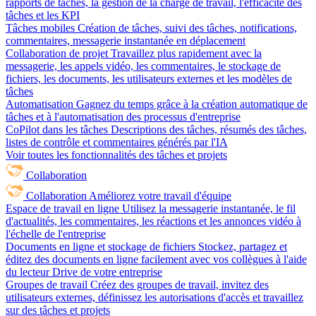
rapports de tâches, la gestion de la charge de travail, l'efficacité des
tâches et les KPI
Tâches mobiles
Création de tâches, suivi des tâches, notifications,
commentaires, messagerie instantanée en déplacement
Collaboration de projet
Travaillez plus rapidement avec la
messagerie, les appels vidéo, les commentaires, le stockage de
fichiers, les documents, les utilisateurs externes et les modèles de
tâches
Automatisation
Gagnez du temps grâce à la création automatique de
tâches et à l'automatisation des processus d'entreprise
CoPilot dans les tâches
Descriptions des tâches, résumés des tâches,
listes de contrôle et commentaires générés par l'IA
Voir toutes les fonctionnalités des tâches et projets
Collaboration
Collaboration
Améliorez votre travail d'équipe
Espace de travail en ligne
Utilisez la messagerie instantanée, le fil
d'actualités, les commentaires, les réactions et les annonces vidéo à
l'échelle de l'entreprise
Documents en ligne et stockage de fichiers
Stockez, partagez et
éditez des documents en ligne facilement avec vos collègues à l'aide
du lecteur Drive de votre entreprise
Groupes de travail
Créez des groupes de travail, invitez des
utilisateurs externes, définissez les autorisations d'accès et travaillez
sur des tâches et projets