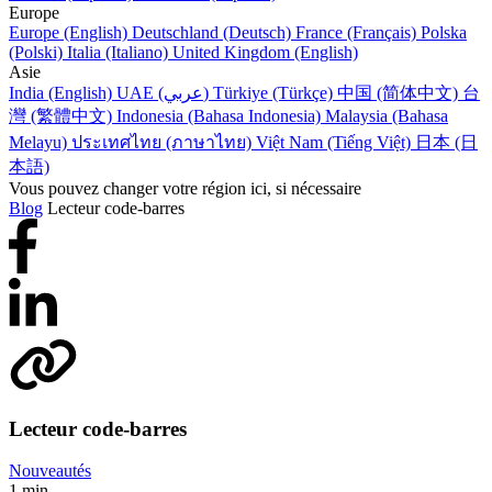
Europe
Europe (English)
Deutschland (Deutsch)
France (Français)
Polska
(Polski)
Italia (Italiano)
United Kingdom (English)
Asie
India (English)
UAE (عربي)
Türkiye (Türkçe)
中国 (简体中文)
台
灣 (繁體中文)
Indonesia (Bahasa Indonesia)
Malaysia (Bahasa
Melayu)
ประเทศไทย (ภาษาไทย)
Việt Nam (Tiếng Việt)
日本 (日
本語)
Vous pouvez changer votre région ici, si nécessaire
Blog
Lecteur code-barres
Lecteur code-barres
Nouveautés
1 min