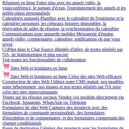
Réunions en ligne
Faites plus avec les appels vidéo, la
visioconférence, le partage d'écran, l'enregistrement des appels et les
arrière-plans personnalisés
Calendriers partagés
Planifiez avec le calendrier de l'entreprise et le
calendrier personnel, les créneaux horaires disponibles, la
réservation de salles de réunion, la synchronisation du calendrier
Communications pour appareils mobiles
Messagerie d'équipe,
appels vidéo, commentaires, calendrier, notifications où que vous
soyez
CoPilot dans le Chat
Source illimitée d'idées, de textes générés par
l'IA, de brainstorming et plus encore
Voir toutes les fonctionnalités de collaboration
Sites Web et boutiques en ligne
Sites Web et boutiques en ligne
Créez des sites Web efficaces
Constructeur de sites Web
Utilisez notre CMS gratuit, nos modèles,
notre hébergement, nos images et nos textes générés par l'IA pour
créer des sites impressionnants
Ventes sur les réseaux sociaux
Vendez vos produits directement via
Facebook, Instagram, WhatsApp ou Telegram
Formulaires de sites Web
Capturez des prospects avec des
formulaires de commande personnalisés, des formulaires
d'inscription et de commentaires, et des formulaires comprenant des
champs conditionnels
Pages de destination
Générez des prospects avec les formulaires de