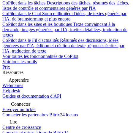
CoPilot dans les tâches
Descriptions des tâches, résumés des tâches,
listes de contrôle et commentaires générés par l'IA
CoPilot dans le Chat
Source illimitée d'idées, de textes générés par
l'IA, de brainstorming et plus encore
CoPilot dans les sites et les boutiques
Texte convaincant à la
demande, images générées par l'IA, invites détaillées, traduction de
textes
CoPilot dans le Fil d'actualités
Résumés des discussions, idées
générées par l'IA, édition et création de texte, réponses écrites par
l'IA, traduction de texte
Voir toutes les fonctionnalités de CoPilot
Voir tous les outils
Prix
Ressources
Apprendre
Webinaires
Helpdesk
Guides et documentation d'API
Connecter
Envoyer un ticket
Contacter les partenaires Bitrix24 locaux
Lire
Centre de croissance
Conseils et mises à jour de Bitrix24