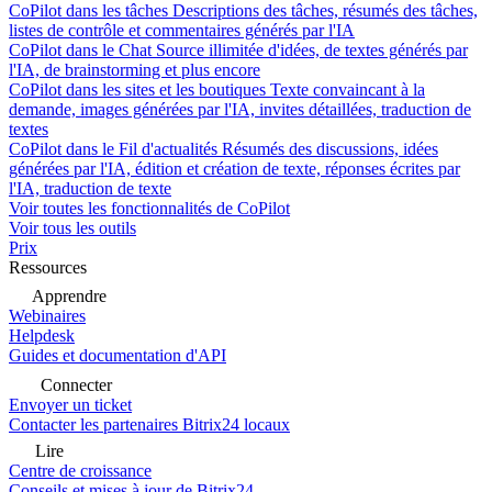
CoPilot dans les tâches
Descriptions des tâches, résumés des tâches,
listes de contrôle et commentaires générés par l'IA
CoPilot dans le Chat
Source illimitée d'idées, de textes générés par
l'IA, de brainstorming et plus encore
CoPilot dans les sites et les boutiques
Texte convaincant à la
demande, images générées par l'IA, invites détaillées, traduction de
textes
CoPilot dans le Fil d'actualités
Résumés des discussions, idées
générées par l'IA, édition et création de texte, réponses écrites par
l'IA, traduction de texte
Voir toutes les fonctionnalités de CoPilot
Voir tous les outils
Prix
Ressources
Apprendre
Webinaires
Helpdesk
Guides et documentation d'API
Connecter
Envoyer un ticket
Contacter les partenaires Bitrix24 locaux
Lire
Centre de croissance
Conseils et mises à jour de Bitrix24