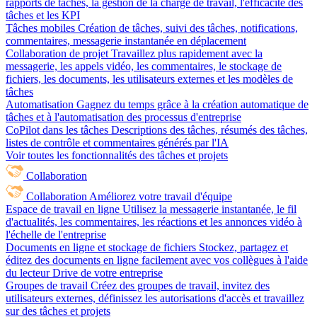
rapports de tâches, la gestion de la charge de travail, l'efficacité des
tâches et les KPI
Tâches mobiles
Création de tâches, suivi des tâches, notifications,
commentaires, messagerie instantanée en déplacement
Collaboration de projet
Travaillez plus rapidement avec la
messagerie, les appels vidéo, les commentaires, le stockage de
fichiers, les documents, les utilisateurs externes et les modèles de
tâches
Automatisation
Gagnez du temps grâce à la création automatique de
tâches et à l'automatisation des processus d'entreprise
CoPilot dans les tâches
Descriptions des tâches, résumés des tâches,
listes de contrôle et commentaires générés par l'IA
Voir toutes les fonctionnalités des tâches et projets
Collaboration
Collaboration
Améliorez votre travail d'équipe
Espace de travail en ligne
Utilisez la messagerie instantanée, le fil
d'actualités, les commentaires, les réactions et les annonces vidéo à
l'échelle de l'entreprise
Documents en ligne et stockage de fichiers
Stockez, partagez et
éditez des documents en ligne facilement avec vos collègues à l'aide
du lecteur Drive de votre entreprise
Groupes de travail
Créez des groupes de travail, invitez des
utilisateurs externes, définissez les autorisations d'accès et travaillez
sur des tâches et projets