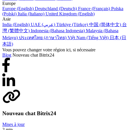
Europe
Europe (English)
Deutschland (Deutsch)
France (Français)
Polska
(Polski)
Italia (Italiano)
United Kingdom (English)
Asie
India (English)
UAE (عربي)
Türkiye (Türkçe)
中国 (简体中文)
台
灣 (繁體中文)
Indonesia (Bahasa Indonesia)
Malaysia (Bahasa
Melayu)
ประเทศไทย (ภาษาไทย)
Việt Nam (Tiếng Việt)
日本 (日
本語)
Vous pouvez changer votre région ici, si nécessaire
Blog
Nouveau chat Bitrix24
Nouveau chat Bitrix24
Mises à jour
2 min