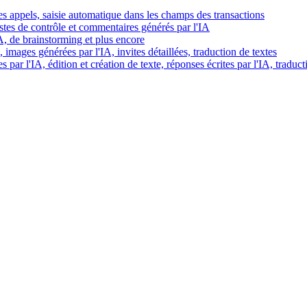
es appels, saisie automatique dans les champs des transactions
istes de contrôle et commentaires générés par l'IA
IA, de brainstorming et plus encore
images générées par l'IA, invites détaillées, traduction de textes
par l'IA, édition et création de texte, réponses écrites par l'IA, traduct