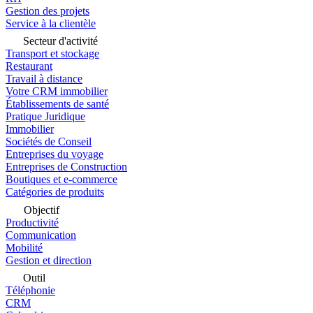
Gestion des projets
Service à la clientèle
Secteur d'activité
Transport et stockage
Restaurant
Travail à distance
Votre CRM immobilier
Établissements de santé
Pratique Juridique
Immobilier
Sociétés de Conseil
Entreprises du voyage
Entreprises de Construction
Boutiques et e-commerce
Catégories de produits
Objectif
Productivité
Communication
Mobilité
Gestion et direction
Outil
Téléphonie
CRM