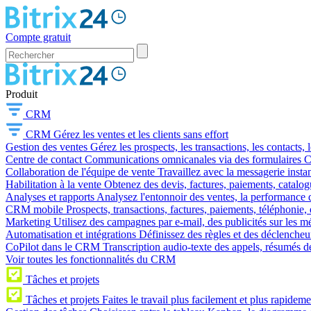
Compte gratuit
Produit
CRM
CRM
Gérez les ventes et les clients sans effort
Gestion des ventes
Gérez les prospects, les transactions, les contacts, l
Centre de contact
Communications omnicanales via des formulaires CR
Collaboration de l'équipe de vente
Travaillez avec la messagerie instan
Habilitation à la vente
Obtenez des devis, factures, paiements, catalo
Analyses et rapports
Analysez l'entonnoir des ventes, la performance d
CRM mobile
Prospects, transactions, factures, paiements, téléphonie, 
Marketing
Utilisez des campagnes par e-mail, des publicités sur les m
Automatisation et intégrations
Définissez des règles et des déclencheu
CoPilot dans le CRM
Transcription audio-texte des appels, résumés d
Voir toutes les fonctionnalités du CRM
Tâches et projets
Tâches et projets
Faites le travail plus facilement et plus rapideme