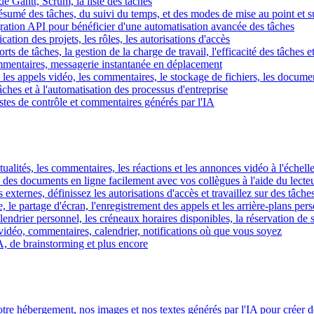
e Gantt, Scrum, la liste des tâches
 résumé des tâches, du suivi du temps, et des modes de mise au point et 
égration API pour bénéficier d'une automatisation avancée des tâches
fication des projets, les rôles, les autorisations d'accès
ts de tâches, la gestion de la charge de travail, l'efficacité des tâches e
commentaires, messagerie instantanée en déplacement
les appels vidéo, les commentaires, le stockage de fichiers, les document
hes et à l'automatisation des processus d'entreprise
istes de contrôle et commentaires générés par l'IA
ctualités, les commentaires, les réactions et les annonces vidéo à l'échelle
z des documents en ligne facilement avec vos collègues à l'aide du lecte
 externes, définissez les autorisations d'accès et travaillez sur des tâches
, le partage d'écran, l'enregistrement des appels et les arrière-plans per
calendrier personnel, les créneaux horaires disponibles, la réservation de
vidéo, commentaires, calendrier, notifications où que vous soyez
IA, de brainstorming et plus encore
tre hébergement, nos images et nos textes générés par l'IA pour créer d