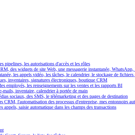
es pipelines, les autorisations d'accès et les rôles
M, des widgets de site Web, une messagerie instantanée, WhatsApp, Ins
tanée, les appels vidéo, les tâches, le calendrier, le stockage de fichier
gues, inventaires, signatures électroniques, boutique CRM
es employés, les renseignements sur les ventes et les rapports BI
e-mails, inventaire, calendrier à portée de main
édias sociaux, des SMS, le télémarketing et des pages de destination
rs CRM, l'automatisation des processus d'entreprise, mes entonnoirs au
es appels, saisie automatique dans les champs des transactions
nt