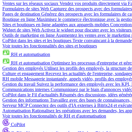
Ventes sur les réseaux sociaux
Vendez vos produits directement via 
Formulaires de sites Web
Capturez des prospects avec des formulaires
Pages de destination
Générez des prospects avec les formulaires de cap
Boutique en ligne
Maximisez le commerce électronique avec la gestion 
Sites et boutiques en ligne adaptées aux appareils mobiles
Conception 
Widget de sites Web
Activez le widget pour discuter avec les visiteurs
Outils de marketing en ligne
Augmentez les ventes avec le marketing 
CoPilot dans les sites et les boutiques
Texte convaincant à la demande, 
Voir toutes les fonctionnalités des sites et boutiques
RH et automatisation
RH et automatisation
Optimisez les processus d'entreprise et gé
Gestion des employés
Utilisez les profils des employés, la structure de
Culture et engagement
Recevez les actualités de l'entreprise, sondages
RH mobile
Messagerie instantanée, appels vidéo, profils des employé
Gestion du travail
Suivez la performance des employés avec les KPI, le
Communications internes
Communiquez par le biais d'annonces vidéo, 
CoPilot dans le Fil d'actualités
Résumés des discussions, idées générées 
Gestion des informations
Travaillez avec des bases de connaissances, d
Serveur MCP
Connectez des outils d'IA externes à Bitrix24 et exécute
Automatisation
Rationalisez les opérations avec les demandes, les appr
Voir toutes les fonctionnalités de RH et d'automatisation
CoPilot