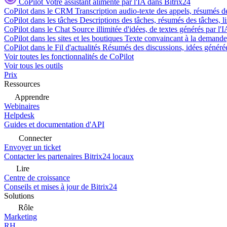
CoPilot
Votre assistant alimenté par l'IA dans Bitrix24
CoPilot dans le CRM
Transcription audio-texte des appels, résumés d
CoPilot dans les tâches
Descriptions des tâches, résumés des tâches, l
CoPilot dans le Chat
Source illimitée d'idées, de textes générés par l'
CoPilot dans les sites et les boutiques
Texte convaincant à la demande, 
CoPilot dans le Fil d'actualités
Résumés des discussions, idées générées 
Voir toutes les fonctionnalités de CoPilot
Voir tous les outils
Prix
Ressources
Apprendre
Webinaires
Helpdesk
Guides et documentation d'API
Connecter
Envoyer un ticket
Contacter les partenaires Bitrix24 locaux
Lire
Centre de croissance
Conseils et mises à jour de Bitrix24
Solutions
Rôle
Marketing
RH