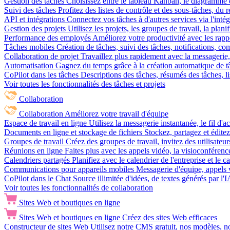
Gestion des tâches
Choisissez entre le tableau Kanban, le diagramme d
Suivi des tâches
Profitez des listes de contrôle et des sous-tâches, du
API et intégrations
Connectez vos tâches à d'autres services via l'int
Gestion des projets
Utilisez les projets, les groupes de travail, la plani
Performance des employés
Améliorez votre productivité avec les rappor
Tâches mobiles
Création de tâches, suivi des tâches, notifications, 
Collaboration de projet
Travaillez plus rapidement avec la messagerie, 
Automatisation
Gagnez du temps grâce à la création automatique de tâc
CoPilot dans les tâches
Descriptions des tâches, résumés des tâches, l
Voir toutes les fonctionnalités des tâches et projets
Collaboration
Collaboration
Améliorez votre travail d'équipe
Espace de travail en ligne
Utilisez la messagerie instantanée, le fil d'a
Documents en ligne et stockage de fichiers
Stockez, partagez et édite
Groupes de travail
Créez des groupes de travail, invitez des utilisateurs
Réunions en ligne
Faites plus avec les appels vidéo, la visioconférence
Calendriers partagés
Planifiez avec le calendrier de l'entreprise et le 
Communications pour appareils mobiles
Messagerie d'équipe, appels 
CoPilot dans le Chat
Source illimitée d'idées, de textes générés par l'
Voir toutes les fonctionnalités de collaboration
Sites Web et boutiques en ligne
Sites Web et boutiques en ligne
Créez des sites Web efficaces
Constructeur de sites Web
Utilisez notre CMS gratuit, nos modèles, no