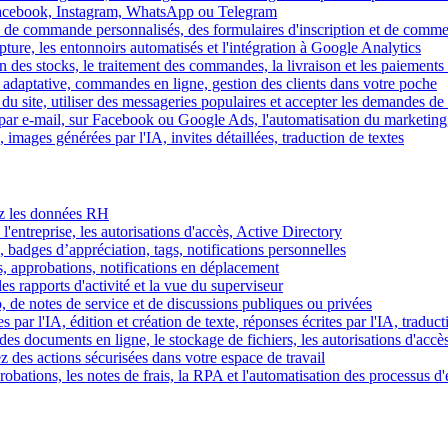
Facebook, Instagram, WhatsApp ou Telegram
 de commande personnalisés, des formulaires d'inscription et de comme
ture, les entonnoirs automatisés et l'intégration à Google Analytics
des stocks, le traitement des commandes, la livraison et les paiements 
adaptative, commandes en ligne, gestion des clients dans votre poche
 du site, utiliser des messageries populaires et accepter les demandes de
par e-mail, sur Facebook ou Google Ads, l'automatisation du marketing
images générées par l'IA, invites détaillées, traduction de textes
rez les données RH
 l'entreprise, les autorisations d'accès, Active Directory
, badges d’appréciation, tags, notifications personnelles
s, approbations, notifications en déplacement
s rapports d'activité et la vue du superviseur
de notes de service et de discussions publiques ou privées
par l'IA, édition et création de texte, réponses écrites par l'IA, traduct
es documents en ligne, le stockage de fichiers, les autorisations d'accè
z des actions sécurisées dans votre espace de travail
obations, les notes de frais, la RPA et l'automatisation des processus d'