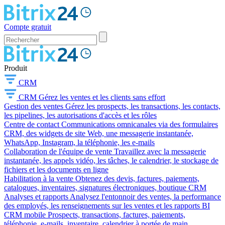
Compte gratuit
Produit
CRM
CRM
Gérez les ventes et les clients sans effort
Gestion des ventes
Gérez les prospects, les transactions, les contacts,
les pipelines, les autorisations d'accès et les rôles
Centre de contact
Communications omnicanales via des formulaires
CRM, des widgets de site Web, une messagerie instantanée,
WhatsApp, Instagram, la téléphonie, les e-mails
Collaboration de l'équipe de vente
Travaillez avec la messagerie
instantanée, les appels vidéo, les tâches, le calendrier, le stockage de
fichiers et les documents en ligne
Habilitation à la vente
Obtenez des devis, factures, paiements,
catalogues, inventaires, signatures électroniques, boutique CRM
Analyses et rapports
Analysez l'entonnoir des ventes, la performance
des employés, les renseignements sur les ventes et les rapports BI
CRM mobile
Prospects, transactions, factures, paiements,
téléphonie, e-mails, inventaire, calendrier à portée de main