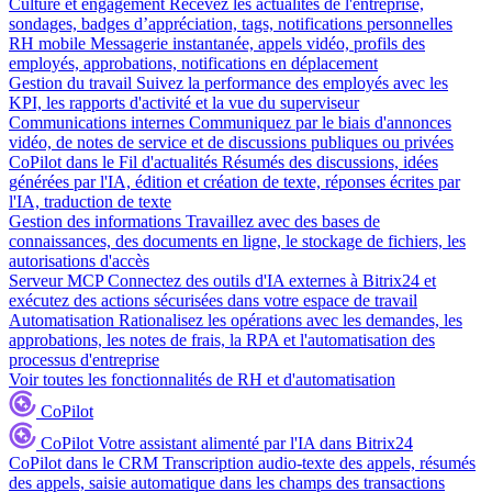
Culture et engagement
Recevez les actualités de l'entreprise,
sondages, badges d’appréciation, tags, notifications personnelles
RH mobile
Messagerie instantanée, appels vidéo, profils des
employés, approbations, notifications en déplacement
Gestion du travail
Suivez la performance des employés avec les
KPI, les rapports d'activité et la vue du superviseur
Communications internes
Communiquez par le biais d'annonces
vidéo, de notes de service et de discussions publiques ou privées
CoPilot dans le Fil d'actualités
Résumés des discussions, idées
générées par l'IA, édition et création de texte, réponses écrites par
l'IA, traduction de texte
Gestion des informations
Travaillez avec des bases de
connaissances, des documents en ligne, le stockage de fichiers, les
autorisations d'accès
Serveur MCP
Connectez des outils d'IA externes à Bitrix24 et
exécutez des actions sécurisées dans votre espace de travail
Automatisation
Rationalisez les opérations avec les demandes, les
approbations, les notes de frais, la RPA et l'automatisation des
processus d'entreprise
Voir toutes les fonctionnalités de RH et d'automatisation
CoPilot
CoPilot
Votre assistant alimenté par l'IA dans Bitrix24
CoPilot dans le CRM
Transcription audio-texte des appels, résumés
des appels, saisie automatique dans les champs des transactions