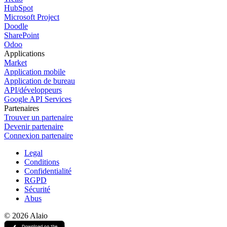
HubSpot
Microsoft Project
Doodle
SharePoint
Odoo
Applications
Market
Application mobile
Application de bureau
API/développeurs
Google API Services
Partenaires
Trouver un partenaire
Devenir partenaire
Connexion partenaire
Legal
Conditions
Confidentialité
RGPD
Sécurité
Abus
© 2026 Alaio