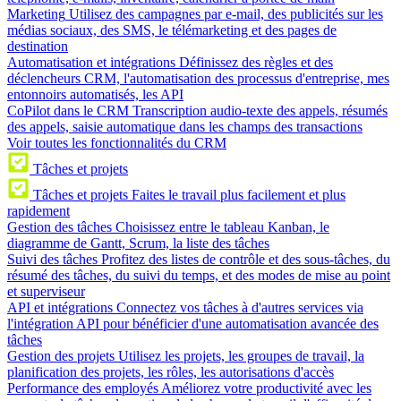
Marketing
Utilisez des campagnes par e-mail, des publicités sur les
médias sociaux, des SMS, le télémarketing et des pages de
destination
Automatisation et intégrations
Définissez des règles et des
déclencheurs CRM, l'automatisation des processus d'entreprise, mes
entonnoirs automatisés, les API
CoPilot dans le CRM
Transcription audio-texte des appels, résumés
des appels, saisie automatique dans les champs des transactions
Voir toutes les fonctionnalités du CRM
Tâches et projets
Tâches et projets
Faites le travail plus facilement et plus
rapidement
Gestion des tâches
Choisissez entre le tableau Kanban, le
diagramme de Gantt, Scrum, la liste des tâches
Suivi des tâches
Profitez des listes de contrôle et des sous-tâches, du
résumé des tâches, du suivi du temps, et des modes de mise au point
et superviseur
API et intégrations
Connectez vos tâches à d'autres services via
l'intégration API pour bénéficier d'une automatisation avancée des
tâches
Gestion des projets
Utilisez les projets, les groupes de travail, la
planification des projets, les rôles, les autorisations d'accès
Performance des employés
Améliorez votre productivité avec les