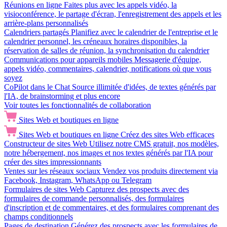
Réunions en ligne
Faites plus avec les appels vidéo, la
visioconférence, le partage d'écran, l'enregistrement des appels et les
arrière-plans personnalisés
Calendriers partagés
Planifiez avec le calendrier de l'entreprise et le
calendrier personnel, les créneaux horaires disponibles, la
réservation de salles de réunion, la synchronisation du calendrier
Communications pour appareils mobiles
Messagerie d'équipe,
appels vidéo, commentaires, calendrier, notifications où que vous
soyez
CoPilot dans le Chat
Source illimitée d'idées, de textes générés par
l'IA, de brainstorming et plus encore
Voir toutes les fonctionnalités de collaboration
Sites Web et boutiques en ligne
Sites Web et boutiques en ligne
Créez des sites Web efficaces
Constructeur de sites Web
Utilisez notre CMS gratuit, nos modèles,
notre hébergement, nos images et nos textes générés par l'IA pour
créer des sites impressionnants
Ventes sur les réseaux sociaux
Vendez vos produits directement via
Facebook, Instagram, WhatsApp ou Telegram
Formulaires de sites Web
Capturez des prospects avec des
formulaires de commande personnalisés, des formulaires
d'inscription et de commentaires, et des formulaires comprenant des
champs conditionnels
Pages de destination
Générez des prospects avec les formulaires de