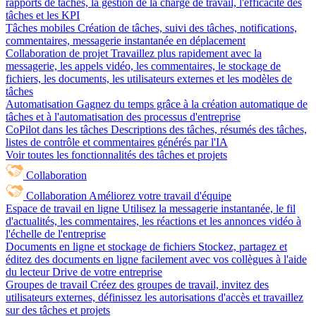
rapports de tâches, la gestion de la charge de travail, l'efficacité des
tâches et les KPI
Tâches mobiles
Création de tâches, suivi des tâches, notifications,
commentaires, messagerie instantanée en déplacement
Collaboration de projet
Travaillez plus rapidement avec la
messagerie, les appels vidéo, les commentaires, le stockage de
fichiers, les documents, les utilisateurs externes et les modèles de
tâches
Automatisation
Gagnez du temps grâce à la création automatique de
tâches et à l'automatisation des processus d'entreprise
CoPilot dans les tâches
Descriptions des tâches, résumés des tâches,
listes de contrôle et commentaires générés par l'IA
Voir toutes les fonctionnalités des tâches et projets
Collaboration
Collaboration
Améliorez votre travail d'équipe
Espace de travail en ligne
Utilisez la messagerie instantanée, le fil
d'actualités, les commentaires, les réactions et les annonces vidéo à
l'échelle de l'entreprise
Documents en ligne et stockage de fichiers
Stockez, partagez et
éditez des documents en ligne facilement avec vos collègues à l'aide
du lecteur Drive de votre entreprise
Groupes de travail
Créez des groupes de travail, invitez des
utilisateurs externes, définissez les autorisations d'accès et travaillez
sur des tâches et projets