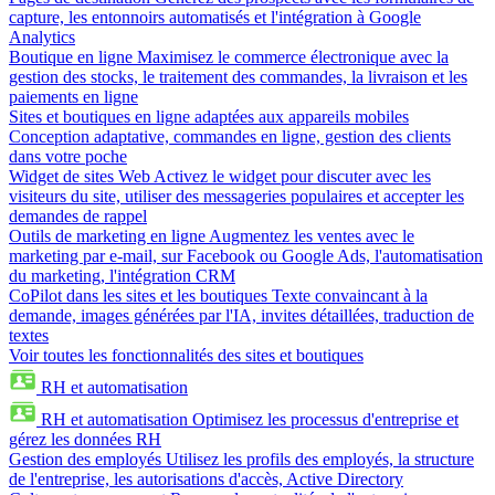
capture, les entonnoirs automatisés et l'intégration à Google
Analytics
Boutique en ligne
Maximisez le commerce électronique avec la
gestion des stocks, le traitement des commandes, la livraison et les
paiements en ligne
Sites et boutiques en ligne adaptées aux appareils mobiles
Conception adaptative, commandes en ligne, gestion des clients
dans votre poche
Widget de sites Web
Activez le widget pour discuter avec les
visiteurs du site, utiliser des messageries populaires et accepter les
demandes de rappel
Outils de marketing en ligne
Augmentez les ventes avec le
marketing par e-mail, sur Facebook ou Google Ads, l'automatisation
du marketing, l'intégration CRM
CoPilot dans les sites et les boutiques
Texte convaincant à la
demande, images générées par l'IA, invites détaillées, traduction de
textes
Voir toutes les fonctionnalités des sites et boutiques
RH et automatisation
RH et automatisation
Optimisez les processus d'entreprise et
gérez les données RH
Gestion des employés
Utilisez les profils des employés, la structure
de l'entreprise, les autorisations d'accès, Active Directory