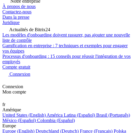
Notre entreprise
À propos de nous
Contactez-nous
Dans la presse
Juridique
Actualités de Bitrix24
Les modèles d'onboarding doivent rassurer, pas ajouter une nouvelle
liste de contrôle
Gamification en entreprise : 7 techniques et exemples pour engager
vos équipes
Processus d'onboarding : 15 conseils pour réussir l'intégration de vos
employés
Compte gratuit
Connexion
Connexion
Mon compte
fr
Amérique
United States (English)
América Latina (Español)
Brasil (Português)
México (Español)
Colombia (Español)
Europe
Europe (English)
Deutschland (Deutsch)
France (Français)
Polska