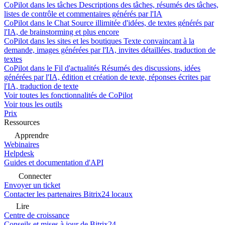
CoPilot dans les tâches
Descriptions des tâches, résumés des tâches,
listes de contrôle et commentaires générés par l'IA
CoPilot dans le Chat
Source illimitée d'idées, de textes générés par
l'IA, de brainstorming et plus encore
CoPilot dans les sites et les boutiques
Texte convaincant à la
demande, images générées par l'IA, invites détaillées, traduction de
textes
CoPilot dans le Fil d'actualités
Résumés des discussions, idées
générées par l'IA, édition et création de texte, réponses écrites par
l'IA, traduction de texte
Voir toutes les fonctionnalités de CoPilot
Voir tous les outils
Prix
Ressources
Apprendre
Webinaires
Helpdesk
Guides et documentation d'API
Connecter
Envoyer un ticket
Contacter les partenaires Bitrix24 locaux
Lire
Centre de croissance
Conseils et mises à jour de Bitrix24