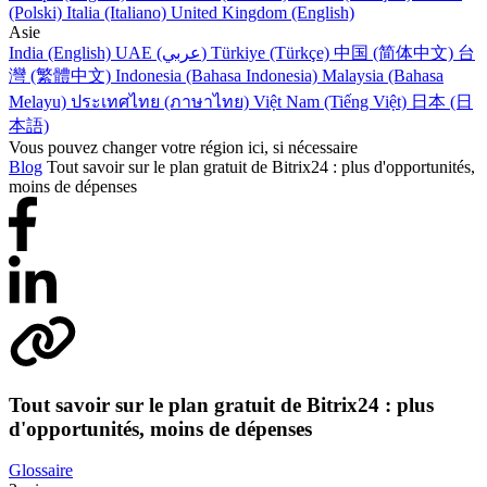
(Polski)
Italia (Italiano)
United Kingdom (English)
Asie
India (English)
UAE (عربي)
Türkiye (Türkçe)
中国 (简体中文)
台
灣 (繁體中文)
Indonesia (Bahasa Indonesia)
Malaysia (Bahasa
Melayu)
ประเทศไทย (ภาษาไทย)
Việt Nam (Tiếng Việt)
日本 (日
本語)
Vous pouvez changer votre région ici, si nécessaire
Blog
Tout savoir sur le plan gratuit de Bitrix24 : plus d'opportunités,
moins de dépenses
Tout savoir sur le plan gratuit de Bitrix24 : plus
d'opportunités, moins de dépenses
Glossaire