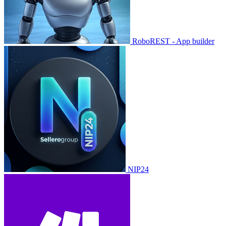
RoboREST - App builder
NIP24