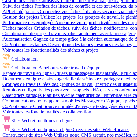
Gestion des tâches
Choisissez entre le tableau Kanban, le diagramme d
Suivi des tâches
Profitez des listes de contrôle et des sous-tâches, du
API et intégrations
Connectez vos tâches à d'autres services via l'int
Gestion des projets
Utilisez les projets, les groupes de travail, la plani
Performance des employés
Améliorez votre productivité avec les rappor
Tâches mobiles
Création de tâches, suivi des tâches, notifications, 
Collaboration de projet
Travaillez plus rapidement avec la messagerie, 
Automatisation
Gagnez du temps grâce à la création automatique de tâc
CoPilot dans les tâches
Descriptions des tâches, résumés des tâches, l
Voir toutes les fonctionnalités des tâches et projets
Collaboration
Collaboration
Améliorez votre travail d'équipe
Espace de travail en ligne
Utilisez la messagerie instantanée, le fil d'a
Documents en ligne et stockage de fichiers
Stockez, partagez et édite
Groupes de travail
Créez des groupes de travail, invitez des utilisateurs
Réunions en ligne
Faites plus avec les appels vidéo, la visioconférence
Calendriers partagés
Planifiez avec le calendrier de l'entreprise et le 
Communications pour appareils mobiles
Messagerie d'équipe, appels 
CoPilot dans le Chat
Source illimitée d'idées, de textes générés par l'
Voir toutes les fonctionnalités de collaboration
Sites Web et boutiques en ligne
Sites Web et boutiques en ligne
Créez des sites Web efficaces
Constructeur de sites Web
Utilisez notre CMS gratuit, nos modèles, no