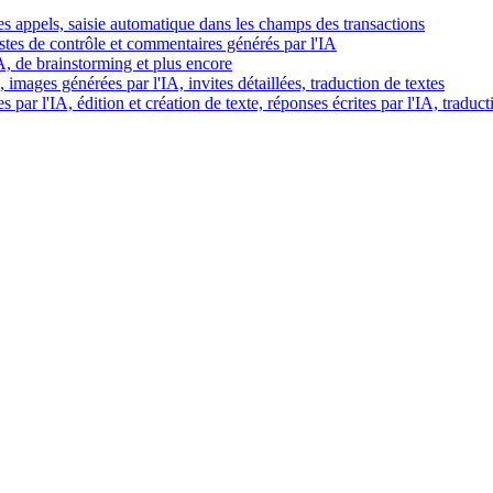
es appels, saisie automatique dans les champs des transactions
istes de contrôle et commentaires générés par l'IA
IA, de brainstorming et plus encore
images générées par l'IA, invites détaillées, traduction de textes
par l'IA, édition et création de texte, réponses écrites par l'IA, traduct