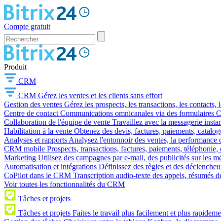
Compte gratuit
Produit
CRM
CRM
Gérez les ventes et les clients sans effort
Gestion des ventes
Gérez les prospects, les transactions, les contacts, l
Centre de contact
Communications omnicanales via des formulaires CR
Collaboration de l'équipe de vente
Travaillez avec la messagerie instan
Habilitation à la vente
Obtenez des devis, factures, paiements, catalo
Analyses et rapports
Analysez l'entonnoir des ventes, la performance d
CRM mobile
Prospects, transactions, factures, paiements, téléphonie, 
Marketing
Utilisez des campagnes par e-mail, des publicités sur les m
Automatisation et intégrations
Définissez des règles et des déclencheu
CoPilot dans le CRM
Transcription audio-texte des appels, résumés d
Voir toutes les fonctionnalités du CRM
Tâches et projets
Tâches et projets
Faites le travail plus facilement et plus rapideme