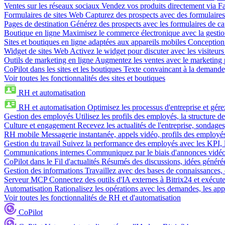
Ventes sur les réseaux sociaux
Vendez vos produits directement via 
Formulaires de sites Web
Capturez des prospects avec des formulaires
Pages de destination
Générez des prospects avec les formulaires de cap
Boutique en ligne
Maximisez le commerce électronique avec la gestion 
Sites et boutiques en ligne adaptées aux appareils mobiles
Conception 
Widget de sites Web
Activez le widget pour discuter avec les visiteurs
Outils de marketing en ligne
Augmentez les ventes avec le marketing 
CoPilot dans les sites et les boutiques
Texte convaincant à la demande, 
Voir toutes les fonctionnalités des sites et boutiques
RH et automatisation
RH et automatisation
Optimisez les processus d'entreprise et gé
Gestion des employés
Utilisez les profils des employés, la structure de
Culture et engagement
Recevez les actualités de l'entreprise, sondages
RH mobile
Messagerie instantanée, appels vidéo, profils des employé
Gestion du travail
Suivez la performance des employés avec les KPI, le
Communications internes
Communiquez par le biais d'annonces vidéo, 
CoPilot dans le Fil d'actualités
Résumés des discussions, idées générées 
Gestion des informations
Travaillez avec des bases de connaissances, d
Serveur MCP
Connectez des outils d'IA externes à Bitrix24 et exécute
Automatisation
Rationalisez les opérations avec les demandes, les appr
Voir toutes les fonctionnalités de RH et d'automatisation
CoPilot