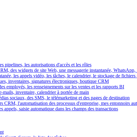
es pipelines, les autorisations d'accès et les rôles
M, des widgets de site Web, une messagerie instantanée, WhatsApp, Ins
tanée, les appels vidéo, les tâches, le calendrier, le stockage de fichier
gues, inventaires, signatures électroniques, boutique CRM
es employés, les renseignements sur les ventes et les rapports BI
e-mails, inventaire, calendrier à portée de main
édias sociaux, des SMS, le télémarketing et des pages de destination
rs CRM, l'automatisation des processus d'entreprise, mes entonnoirs au
es appels, saisie automatique dans les champs des transactions
nt