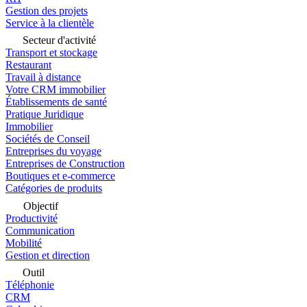
Gestion des projets
Service à la clientèle
Secteur d'activité
Transport et stockage
Restaurant
Travail à distance
Votre CRM immobilier
Établissements de santé
Pratique Juridique
Immobilier
Sociétés de Conseil
Entreprises du voyage
Entreprises de Construction
Boutiques et e-commerce
Catégories de produits
Objectif
Productivité
Communication
Mobilité
Gestion et direction
Outil
Téléphonie
CRM