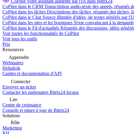
CoPilot
Votre assistant alimenté par l'IA dans Bitrix24
CoPilot dans le CRM
Transcription audio-texte des appels, résumés d
CoPilot dans les tâches
Descriptions des tâches, résumés des tâches, l
CoPilot dans le Chat
Source illimitée d'idées, de textes générés par l'
CoPilot dans les sites et les boutiques
Texte convaincant à la demande, 
CoPilot dans le Fil d'actualités
Résumés des discussions, idées générées 
Voir toutes les fonctionnalités de CoPilot
Voir tous les outils
Prix
Ressources
Apprendre
Webinaires
Helpdesk
Guides et documentation d'API
Connecter
Envoyer un ticket
Contacter les partenaires Bitrix24 locaux
Lire
Centre de croissance
Conseils et mises à jour de Bitrix24
Solutions
Rôle
Marketing
RH