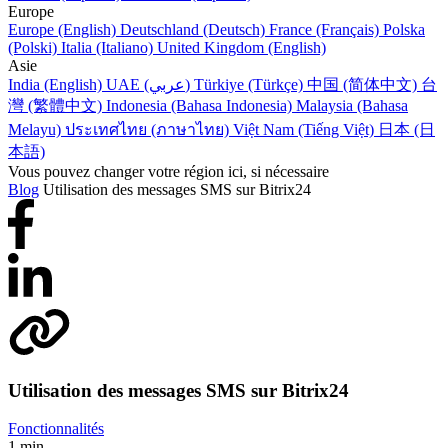
Europe
Europe (English)
Deutschland (Deutsch)
France (Français)
Polska
(Polski)
Italia (Italiano)
United Kingdom (English)
Asie
India (English)
UAE (عربي)
Türkiye (Türkçe)
中国 (简体中文)
台
灣 (繁體中文)
Indonesia (Bahasa Indonesia)
Malaysia (Bahasa
Melayu)
ประเทศไทย (ภาษาไทย)
Việt Nam (Tiếng Việt)
日本 (日
本語)
Vous pouvez changer votre région ici, si nécessaire
Blog
Utilisation des messages SMS sur Bitrix24
Utilisation des messages SMS sur Bitrix24
Fonctionnalités
1 min