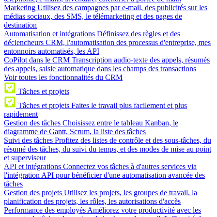
Marketing
Utilisez des campagnes par e-mail, des publicités sur les
médias sociaux, des SMS, le télémarketing et des pages de
destination
Automatisation et intégrations
Définissez des règles et des
déclencheurs CRM, l'automatisation des processus d'entreprise, mes
entonnoirs automatisés, les API
CoPilot dans le CRM
Transcription audio-texte des appels, résumés
des appels, saisie automatique dans les champs des transactions
Voir toutes les fonctionnalités du CRM
Tâches et projets
Tâches et projets
Faites le travail plus facilement et plus
rapidement
Gestion des tâches
Choisissez entre le tableau Kanban, le
diagramme de Gantt, Scrum, la liste des tâches
Suivi des tâches
Profitez des listes de contrôle et des sous-tâches, du
résumé des tâches, du suivi du temps, et des modes de mise au point
et superviseur
API et intégrations
Connectez vos tâches à d'autres services via
l'intégration API pour bénéficier d'une automatisation avancée des
tâches
Gestion des projets
Utilisez les projets, les groupes de travail, la
planification des projets, les rôles, les autorisations d'accès
Performance des employés
Améliorez votre productivité avec les