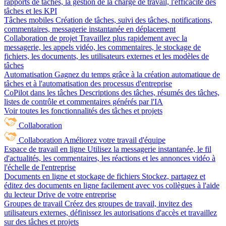
rapports de tâches, la gestion de la charge de travail, l'efficacité des
tâches et les KPI
Tâches mobiles
Création de tâches, suivi des tâches, notifications,
commentaires, messagerie instantanée en déplacement
Collaboration de projet
Travaillez plus rapidement avec la
messagerie, les appels vidéo, les commentaires, le stockage de
fichiers, les documents, les utilisateurs externes et les modèles de
tâches
Automatisation
Gagnez du temps grâce à la création automatique de
tâches et à l'automatisation des processus d'entreprise
CoPilot dans les tâches
Descriptions des tâches, résumés des tâches,
listes de contrôle et commentaires générés par l'IA
Voir toutes les fonctionnalités des tâches et projets
Collaboration
Collaboration
Améliorez votre travail d'équipe
Espace de travail en ligne
Utilisez la messagerie instantanée, le fil
d'actualités, les commentaires, les réactions et les annonces vidéo à
l'échelle de l'entreprise
Documents en ligne et stockage de fichiers
Stockez, partagez et
éditez des documents en ligne facilement avec vos collègues à l'aide
du lecteur Drive de votre entreprise
Groupes de travail
Créez des groupes de travail, invitez des
utilisateurs externes, définissez les autorisations d'accès et travaillez
sur des tâches et projets