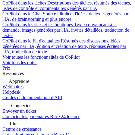
CoPilot dans les tâches
Descriptions des tâches, résumés des tâches,
listes de contrôle et commentaires générés par l'IA
CoPilot dans le Chat
Source illimitée d'idées, de textes générés par
l'IA, de brainstorming et plus encore
CoPilot dans les sites et les boutiques
Texte convaincant à la
demande, images générées par l'IA, invites détaillées, traduction de
textes
CoPilot dans le Fil d'actualités
Résumés des discussions, idées
générées par l'IA, édition et création de texte, réponses écrites par
l'IA, traduction de texte
Voir toutes les fonctionnalités de CoPilot
Voir tous les outils
Prix
Ressources
Apprendre
Webinaires
Helpdesk
Guides et documentation d'API
Connecter
Envoyer un ticket
Contacter les partenaires Bitrix24 locaux
Lire
Centre de croissance
Conseils et mises à jour de Bitrix24