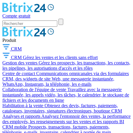
Compte gratuit
Produit
CRM
CRM
Gérez les ventes et les clients sans effort
Gestion des ventes
Gérez les prospects, les transactions, les contacts,
les pipelines, les autorisations d'accès et les rôles
Centre de contact
Communications omnicanales via des formulaires
CRM, des widgets de site Web, une messagerie instantanée,
WhatsApp, Instagram, la téléphonie, les e-mails
Collaboration de l'équipe de vente
Travaillez avec la messagerie
instantanée, les appels vidéo, les tâches, le calendrier, le stockage de
fichiers et les documents en ligne
Habilitation à la vente
Obtenez des devis, factures, paiements,
catalogues, inventaires, signatures électroniques, boutique CRM
Analyses et rapports
Analysez l'entonnoir des ventes, la performance
des employés, les renseignements sur les ventes et les rapports BI
CRM mobile
Prospects, transactions, factures, paiements,
téléphonie, e-mails, inventaire, calendrier à portée de main