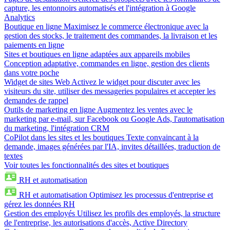
capture, les entonnoirs automatisés et l'intégration à Google
Analytics
Boutique en ligne
Maximisez le commerce électronique avec la
gestion des stocks, le traitement des commandes, la livraison et les
paiements en ligne
Sites et boutiques en ligne adaptées aux appareils mobiles
Conception adaptative, commandes en ligne, gestion des clients
dans votre poche
Widget de sites Web
Activez le widget pour discuter avec les
visiteurs du site, utiliser des messageries populaires et accepter les
demandes de rappel
Outils de marketing en ligne
Augmentez les ventes avec le
marketing par e-mail, sur Facebook ou Google Ads, l'automatisation
du marketing, l'intégration CRM
CoPilot dans les sites et les boutiques
Texte convaincant à la
demande, images générées par l'IA, invites détaillées, traduction de
textes
Voir toutes les fonctionnalités des sites et boutiques
RH et automatisation
RH et automatisation
Optimisez les processus d'entreprise et
gérez les données RH
Gestion des employés
Utilisez les profils des employés, la structure
de l'entreprise, les autorisations d'accès, Active Directory