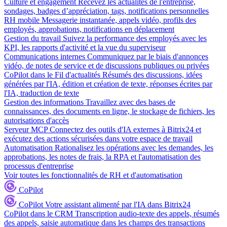
Culture et engagement
Recevez les actualités de l'entreprise,
sondages, badges d’appréciation, tags, notifications personnelles
RH mobile
Messagerie instantanée, appels vidéo, profils des
employés, approbations, notifications en déplacement
Gestion du travail
Suivez la performance des employés avec les
KPI, les rapports d'activité et la vue du superviseur
Communications internes
Communiquez par le biais d'annonces
vidéo, de notes de service et de discussions publiques ou privées
CoPilot dans le Fil d'actualités
Résumés des discussions, idées
générées par l'IA, édition et création de texte, réponses écrites par
l'IA, traduction de texte
Gestion des informations
Travaillez avec des bases de
connaissances, des documents en ligne, le stockage de fichiers, les
autorisations d'accès
Serveur MCP
Connectez des outils d'IA externes à Bitrix24 et
exécutez des actions sécurisées dans votre espace de travail
Automatisation
Rationalisez les opérations avec les demandes, les
approbations, les notes de frais, la RPA et l'automatisation des
processus d'entreprise
Voir toutes les fonctionnalités de RH et d'automatisation
CoPilot
CoPilot
Votre assistant alimenté par l'IA dans Bitrix24
CoPilot dans le CRM
Transcription audio-texte des appels, résumés
des appels, saisie automatique dans les champs des transactions