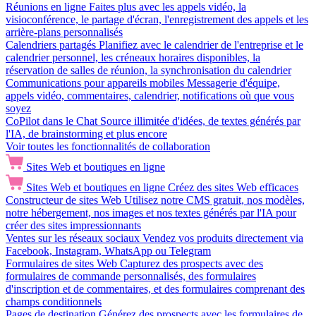
Réunions en ligne
Faites plus avec les appels vidéo, la
visioconférence, le partage d'écran, l'enregistrement des appels et les
arrière-plans personnalisés
Calendriers partagés
Planifiez avec le calendrier de l'entreprise et le
calendrier personnel, les créneaux horaires disponibles, la
réservation de salles de réunion, la synchronisation du calendrier
Communications pour appareils mobiles
Messagerie d'équipe,
appels vidéo, commentaires, calendrier, notifications où que vous
soyez
CoPilot dans le Chat
Source illimitée d'idées, de textes générés par
l'IA, de brainstorming et plus encore
Voir toutes les fonctionnalités de collaboration
Sites Web et boutiques en ligne
Sites Web et boutiques en ligne
Créez des sites Web efficaces
Constructeur de sites Web
Utilisez notre CMS gratuit, nos modèles,
notre hébergement, nos images et nos textes générés par l'IA pour
créer des sites impressionnants
Ventes sur les réseaux sociaux
Vendez vos produits directement via
Facebook, Instagram, WhatsApp ou Telegram
Formulaires de sites Web
Capturez des prospects avec des
formulaires de commande personnalisés, des formulaires
d'inscription et de commentaires, et des formulaires comprenant des
champs conditionnels
Pages de destination
Générez des prospects avec les formulaires de