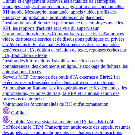
Culture et engagement
Recevez les actualités de l'entreprise,
sondages, badges d’appréciation, tags, notifications personnelles
RH mobile
Messagerie instantanée, appels vidéo, profils des
employés, approbations, notifications en déplacement
Gestion du travail
Suivez la performance des employés avec les
KPI, les rapports d'activité et la vue du superviseur
Communications internes
Communiquez par le biais d'annonces
vidéo, de notes de service et de discussions publiques ou privées
CoPilot dans le Fil d'actualités
Résumés des discussions, idées
générées par l'IA, édition et création de texte, réponses écrites par
l'IA, traduction de texte
Gestion des informations
Travaillez avec des bases de
connaissances, des documents en ligne, le stockage de fichiers, les
autorisations d'accès
Serveur MCP
Connectez des outils d'IA externes à Bitrix24 et
exécutez des actions sécurisées dans votre espace de travail
Automatisation
Rationalisez les opérations avec les demandes, les
approbations, les notes de frais, la RPA et l'automatisation des
processus d'entreprise
Voir toutes les fonctionnalités de RH et d'automatisation
CoPilot
CoPilot
Votre assistant alimenté par l'IA dans Bitrix24
CoPilot dans le CRM
Transcription audio-texte des appels, résumés
des appels, saisie automatique dans les champs des transactions