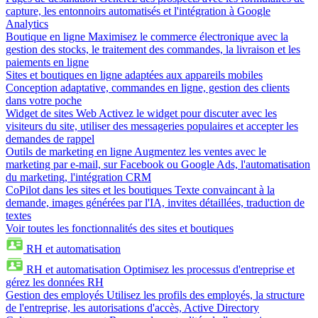
capture, les entonnoirs automatisés et l'intégration à Google
Analytics
Boutique en ligne
Maximisez le commerce électronique avec la
gestion des stocks, le traitement des commandes, la livraison et les
paiements en ligne
Sites et boutiques en ligne adaptées aux appareils mobiles
Conception adaptative, commandes en ligne, gestion des clients
dans votre poche
Widget de sites Web
Activez le widget pour discuter avec les
visiteurs du site, utiliser des messageries populaires et accepter les
demandes de rappel
Outils de marketing en ligne
Augmentez les ventes avec le
marketing par e-mail, sur Facebook ou Google Ads, l'automatisation
du marketing, l'intégration CRM
CoPilot dans les sites et les boutiques
Texte convaincant à la
demande, images générées par l'IA, invites détaillées, traduction de
textes
Voir toutes les fonctionnalités des sites et boutiques
RH et automatisation
RH et automatisation
Optimisez les processus d'entreprise et
gérez les données RH
Gestion des employés
Utilisez les profils des employés, la structure
de l'entreprise, les autorisations d'accès, Active Directory