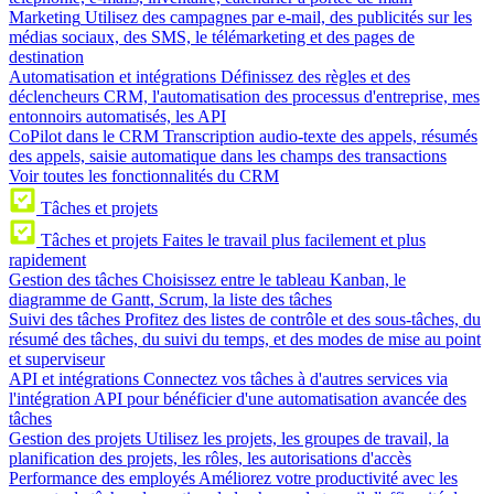
Marketing
Utilisez des campagnes par e-mail, des publicités sur les
médias sociaux, des SMS, le télémarketing et des pages de
destination
Automatisation et intégrations
Définissez des règles et des
déclencheurs CRM, l'automatisation des processus d'entreprise, mes
entonnoirs automatisés, les API
CoPilot dans le CRM
Transcription audio-texte des appels, résumés
des appels, saisie automatique dans les champs des transactions
Voir toutes les fonctionnalités du CRM
Tâches et projets
Tâches et projets
Faites le travail plus facilement et plus
rapidement
Gestion des tâches
Choisissez entre le tableau Kanban, le
diagramme de Gantt, Scrum, la liste des tâches
Suivi des tâches
Profitez des listes de contrôle et des sous-tâches, du
résumé des tâches, du suivi du temps, et des modes de mise au point
et superviseur
API et intégrations
Connectez vos tâches à d'autres services via
l'intégration API pour bénéficier d'une automatisation avancée des
tâches
Gestion des projets
Utilisez les projets, les groupes de travail, la
planification des projets, les rôles, les autorisations d'accès
Performance des employés
Améliorez votre productivité avec les