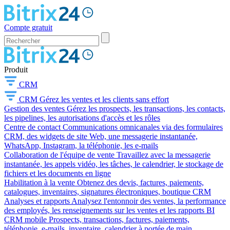
Compte gratuit
Produit
CRM
CRM
Gérez les ventes et les clients sans effort
Gestion des ventes
Gérez les prospects, les transactions, les contacts,
les pipelines, les autorisations d'accès et les rôles
Centre de contact
Communications omnicanales via des formulaires
CRM, des widgets de site Web, une messagerie instantanée,
WhatsApp, Instagram, la téléphonie, les e-mails
Collaboration de l'équipe de vente
Travaillez avec la messagerie
instantanée, les appels vidéo, les tâches, le calendrier, le stockage de
fichiers et les documents en ligne
Habilitation à la vente
Obtenez des devis, factures, paiements,
catalogues, inventaires, signatures électroniques, boutique CRM
Analyses et rapports
Analysez l'entonnoir des ventes, la performance
des employés, les renseignements sur les ventes et les rapports BI
CRM mobile
Prospects, transactions, factures, paiements,
téléphonie, e-mails, inventaire, calendrier à portée de main