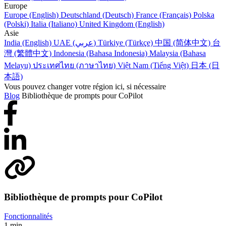
Europe
Europe (English)
Deutschland (Deutsch)
France (Français)
Polska
(Polski)
Italia (Italiano)
United Kingdom (English)
Asie
India (English)
UAE (عربي)
Türkiye (Türkçe)
中国 (简体中文)
台
灣 (繁體中文)
Indonesia (Bahasa Indonesia)
Malaysia (Bahasa
Melayu)
ประเทศไทย (ภาษาไทย)
Việt Nam (Tiếng Việt)
日本 (日
本語)
Vous pouvez changer votre région ici, si nécessaire
Blog
Bibliothèque de prompts pour CoPilot
Bibliothèque de prompts pour CoPilot
Fonctionnalités
1 min