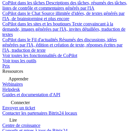
CoPilot dans les tâches
Descriptions des tâches, résumés des tâches,
listes de contrôle et commentaires générés par l'IA
CoPilot dans le Chat
Source illimitée d'idées, de textes générés par
l'IA, de brainstorming et plus encore
CoPilot dans les sites et les boutiques
Texte convaincant à la
demande, images générées par l'IA, invites détaillées, traduction de
textes
CoPilot dans le Fil d'actualités
Résumés des discussions, idées
générées par l'IA, édition et création de texte, réponses écrites par
l'IA, traduction de texte
Voir toutes les fonctionnalités de CoPilot
Voir tous les outils
Prix
Ressources
Apprendre
Webinaires
Helpdesk
Guides et documentation d'API
Connecter
Envoyer un ticket
Contacter les partenaires Bitrix24 locaux
Lire
Centre de croissance
Conseils et mises à jour de Bitrix24