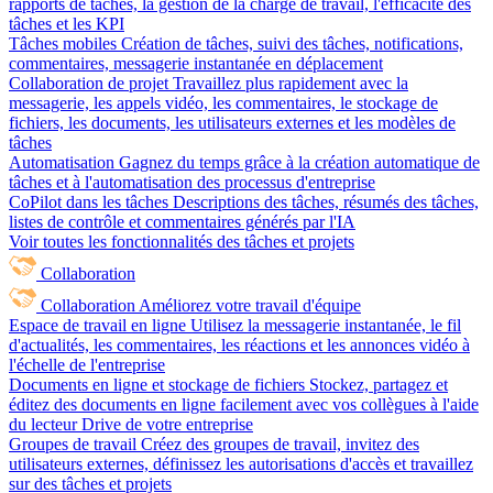
rapports de tâches, la gestion de la charge de travail, l'efficacité des
tâches et les KPI
Tâches mobiles
Création de tâches, suivi des tâches, notifications,
commentaires, messagerie instantanée en déplacement
Collaboration de projet
Travaillez plus rapidement avec la
messagerie, les appels vidéo, les commentaires, le stockage de
fichiers, les documents, les utilisateurs externes et les modèles de
tâches
Automatisation
Gagnez du temps grâce à la création automatique de
tâches et à l'automatisation des processus d'entreprise
CoPilot dans les tâches
Descriptions des tâches, résumés des tâches,
listes de contrôle et commentaires générés par l'IA
Voir toutes les fonctionnalités des tâches et projets
Collaboration
Collaboration
Améliorez votre travail d'équipe
Espace de travail en ligne
Utilisez la messagerie instantanée, le fil
d'actualités, les commentaires, les réactions et les annonces vidéo à
l'échelle de l'entreprise
Documents en ligne et stockage de fichiers
Stockez, partagez et
éditez des documents en ligne facilement avec vos collègues à l'aide
du lecteur Drive de votre entreprise
Groupes de travail
Créez des groupes de travail, invitez des
utilisateurs externes, définissez les autorisations d'accès et travaillez
sur des tâches et projets