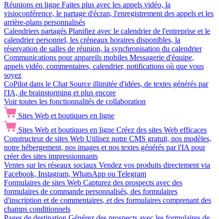
Réunions en ligne
Faites plus avec les appels vidéo, la
visioconférence, le partage d'écran, l'enregistrement des appels et les
arrière-plans personnalisés
Calendriers partagés
Planifiez avec le calendrier de l'entreprise et le
calendrier personnel, les créneaux horaires disponibles, la
réservation de salles de réunion, la synchronisation du calendrier
Communications pour appareils mobiles
Messagerie d'équipe,
appels vidéo, commentaires, calendrier, notifications où que vous
soyez
CoPilot dans le Chat
Source illimitée d'idées, de textes générés par
l'IA, de brainstorming et plus encore
Voir toutes les fonctionnalités de collaboration
Sites Web et boutiques en ligne
Sites Web et boutiques en ligne
Créez des sites Web efficaces
Constructeur de sites Web
Utilisez notre CMS gratuit, nos modèles,
notre hébergement, nos images et nos textes générés par l'IA pour
créer des sites impressionnants
Ventes sur les réseaux sociaux
Vendez vos produits directement via
Facebook, Instagram, WhatsApp ou Telegram
Formulaires de sites Web
Capturez des prospects avec des
formulaires de commande personnalisés, des formulaires
d'inscription et de commentaires, et des formulaires comprenant des
champs conditionnels
Pages de destination
Générez des prospects avec les formulaires de