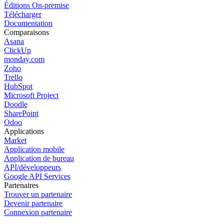
Éditions On-premise
Télécharger
Documentation
Comparaisons
Asana
ClickUp
monday.com
Zoho
Trello
HubSpot
Microsoft Project
Doodle
SharePoint
Odoo
Applications
Market
Application mobile
Application de bureau
API/développeurs
Google API Services
Partenaires
Trouver un partenaire
Devenir partenaire
Connexion partenaire