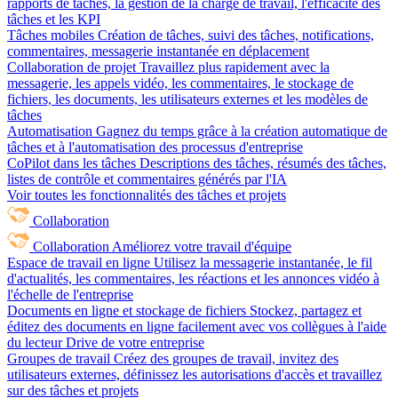
rapports de tâches, la gestion de la charge de travail, l'efficacité des
tâches et les KPI
Tâches mobiles
Création de tâches, suivi des tâches, notifications,
commentaires, messagerie instantanée en déplacement
Collaboration de projet
Travaillez plus rapidement avec la
messagerie, les appels vidéo, les commentaires, le stockage de
fichiers, les documents, les utilisateurs externes et les modèles de
tâches
Automatisation
Gagnez du temps grâce à la création automatique de
tâches et à l'automatisation des processus d'entreprise
CoPilot dans les tâches
Descriptions des tâches, résumés des tâches,
listes de contrôle et commentaires générés par l'IA
Voir toutes les fonctionnalités des tâches et projets
Collaboration
Collaboration
Améliorez votre travail d'équipe
Espace de travail en ligne
Utilisez la messagerie instantanée, le fil
d'actualités, les commentaires, les réactions et les annonces vidéo à
l'échelle de l'entreprise
Documents en ligne et stockage de fichiers
Stockez, partagez et
éditez des documents en ligne facilement avec vos collègues à l'aide
du lecteur Drive de votre entreprise
Groupes de travail
Créez des groupes de travail, invitez des
utilisateurs externes, définissez les autorisations d'accès et travaillez
sur des tâches et projets