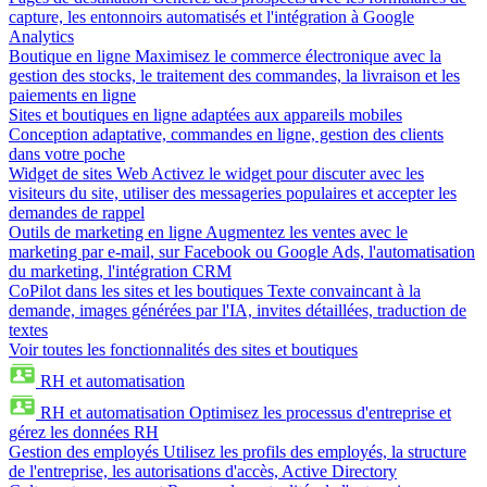
capture, les entonnoirs automatisés et l'intégration à Google
Analytics
Boutique en ligne
Maximisez le commerce électronique avec la
gestion des stocks, le traitement des commandes, la livraison et les
paiements en ligne
Sites et boutiques en ligne adaptées aux appareils mobiles
Conception adaptative, commandes en ligne, gestion des clients
dans votre poche
Widget de sites Web
Activez le widget pour discuter avec les
visiteurs du site, utiliser des messageries populaires et accepter les
demandes de rappel
Outils de marketing en ligne
Augmentez les ventes avec le
marketing par e-mail, sur Facebook ou Google Ads, l'automatisation
du marketing, l'intégration CRM
CoPilot dans les sites et les boutiques
Texte convaincant à la
demande, images générées par l'IA, invites détaillées, traduction de
textes
Voir toutes les fonctionnalités des sites et boutiques
RH et automatisation
RH et automatisation
Optimisez les processus d'entreprise et
gérez les données RH
Gestion des employés
Utilisez les profils des employés, la structure
de l'entreprise, les autorisations d'accès, Active Directory