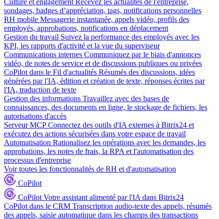
Culture et engagement
Recevez les actualités de l'entreprise,
sondages, badges d’appréciation, tags, notifications personnelles
RH mobile
Messagerie instantanée, appels vidéo, profils des
employés, approbations, notifications en déplacement
Gestion du travail
Suivez la performance des employés avec les
KPI, les rapports d'activité et la vue du superviseur
Communications internes
Communiquez par le biais d'annonces
vidéo, de notes de service et de discussions publiques ou privées
CoPilot dans le Fil d'actualités
Résumés des discussions, idées
générées par l'IA, édition et création de texte, réponses écrites par
l'IA, traduction de texte
Gestion des informations
Travaillez avec des bases de
connaissances, des documents en ligne, le stockage de fichiers, les
autorisations d'accès
Serveur MCP
Connectez des outils d'IA externes à Bitrix24 et
exécutez des actions sécurisées dans votre espace de travail
Automatisation
Rationalisez les opérations avec les demandes, les
approbations, les notes de frais, la RPA et l'automatisation des
processus d'entreprise
Voir toutes les fonctionnalités de RH et d'automatisation
CoPilot
CoPilot
Votre assistant alimenté par l'IA dans Bitrix24
CoPilot dans le CRM
Transcription audio-texte des appels, résumés
des appels, saisie automatique dans les champs des transactions