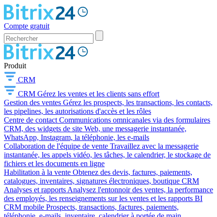
Compte gratuit
Produit
CRM
CRM
Gérez les ventes et les clients sans effort
Gestion des ventes
Gérez les prospects, les transactions, les contacts,
les pipelines, les autorisations d'accès et les rôles
Centre de contact
Communications omnicanales via des formulaires
CRM, des widgets de site Web, une messagerie instantanée,
WhatsApp, Instagram, la téléphonie, les e-mails
Collaboration de l'équipe de vente
Travaillez avec la messagerie
instantanée, les appels vidéo, les tâches, le calendrier, le stockage de
fichiers et les documents en ligne
Habilitation à la vente
Obtenez des devis, factures, paiements,
catalogues, inventaires, signatures électroniques, boutique CRM
Analyses et rapports
Analysez l'entonnoir des ventes, la performance
des employés, les renseignements sur les ventes et les rapports BI
CRM mobile
Prospects, transactions, factures, paiements,
téléphonie, e-mails, inventaire, calendrier à portée de main