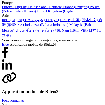
Europe
Europe (English)
Deutschland (Deutsch)
France (Français)
Polska
(Polski)
Italia (Italiano)
United Kingdom (English)
Asie
India (English)
UAE (عربي)
Türkiye (Türkçe)
中国 (简体中文)
台
灣 (繁體中文)
Indonesia (Bahasa Indonesia)
Malaysia (Bahasa
Melayu)
ประเทศไทย (ภาษาไทย)
Việt Nam (Tiếng Việt)
日本 (日
本語)
Vous pouvez changer votre région ici, si nécessaire
Blog
Application mobile de Bitrix24
Application mobile de Bitrix24
Fonctionnalités
2 min