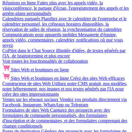
Réunions en ligne
Faites plus avec les appels vidéo, la
visioconférence, le partage d'écran, l'enregistrement des appels et les
arrière-plans personnalisés
Calendriers partagés
Planifiez avec le calendrier de l'entreprise et le
calendrier personnel, les créneaux horaires disponibles, la
réservation de salles de réunion, la synchronisation du calendrier
Communications pour appareils mobiles
Messagerie d'équipe,
appels vidéo, commentaires, calendrier, notifications où que vous
soyez
CoPilot dans le Chat
Source illimitée d'idées, de textes générés par
l'IA, de brainstorming et plus encore
Voir toutes les fonctionnalités de collaboration
Sites Web et boutiques en ligne
Sites Web et boutiques en ligne
Créez des sites Web efficaces
Constructeur de sites Web
Utilisez notre CMS gratuit, nos modèles,
notre hébergement, nos images et nos textes générés par l'IA pour
créer des sites impressionnants
Ventes sur les réseaux sociaux
Vendez vos produits directement via
Facebook, Instagram, WhatsApp ou Telegram
Formulaires de sites Web
Capturez des prospects avec des
formulaires de commande personnalisés, des formulaires
d'inscription et de commentaires, et des formulaires comprenant des
champs conditionnels
Pages de destination
Générez des prospects avec les formulaires de