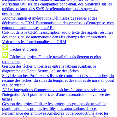
Marketing
Utilisez des campagnes par e-mail, des publicités sur les
médias sociaux, des SMS, le télémarketing et des pages de
destination
Automatisation et intégrations
Définissez des règles et des
déclencheurs CRM, l'automatisation des processus d'entreprise, mes
entonnoirs automatisés, les API
CoPilot dans le CRM
Transcription audio-texte des appels, résumés
des appels, saisie automatique dans les champs des transactions
Voir toutes les fonctionnalités du CRM
Tâches et projets
Tâches et projets
Faites le travail plus facilement et plus
rapidement
Gestion des tâches
Choisissez entre le tableau Kanban, le
diagramme de Gantt, Scrum, la liste des tâches
Suivi des tâches
Profitez des listes de contrôle et des sous-tâches, du
résumé des tâches, du suivi du temps, et des modes de mise au point
et superviseur
API et intégrations
Connectez vos tâches à d'autres services via
l'intégration API pour bénéficier d'une automatisation avancée des
tâches
Gestion des projets
Utilisez les projets, les groupes de travail, la
planification des projets, les rôles, les autorisations d'accès
Performance des employés
Améliorez votre productivité avec les