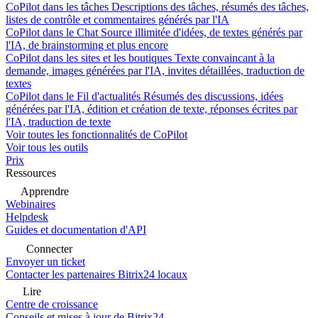
CoPilot dans les tâches
Descriptions des tâches, résumés des tâches,
listes de contrôle et commentaires générés par l'IA
CoPilot dans le Chat
Source illimitée d'idées, de textes générés par
l'IA, de brainstorming et plus encore
CoPilot dans les sites et les boutiques
Texte convaincant à la
demande, images générées par l'IA, invites détaillées, traduction de
textes
CoPilot dans le Fil d'actualités
Résumés des discussions, idées
générées par l'IA, édition et création de texte, réponses écrites par
l'IA, traduction de texte
Voir toutes les fonctionnalités de CoPilot
Voir tous les outils
Prix
Ressources
Apprendre
Webinaires
Helpdesk
Guides et documentation d'API
Connecter
Envoyer un ticket
Contacter les partenaires Bitrix24 locaux
Lire
Centre de croissance
Conseils et mises à jour de Bitrix24