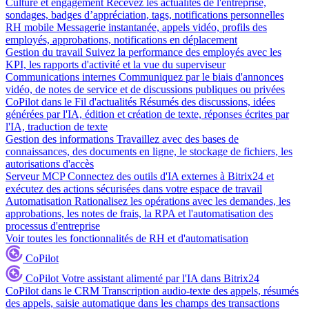
Culture et engagement
Recevez les actualités de l'entreprise,
sondages, badges d’appréciation, tags, notifications personnelles
RH mobile
Messagerie instantanée, appels vidéo, profils des
employés, approbations, notifications en déplacement
Gestion du travail
Suivez la performance des employés avec les
KPI, les rapports d'activité et la vue du superviseur
Communications internes
Communiquez par le biais d'annonces
vidéo, de notes de service et de discussions publiques ou privées
CoPilot dans le Fil d'actualités
Résumés des discussions, idées
générées par l'IA, édition et création de texte, réponses écrites par
l'IA, traduction de texte
Gestion des informations
Travaillez avec des bases de
connaissances, des documents en ligne, le stockage de fichiers, les
autorisations d'accès
Serveur MCP
Connectez des outils d'IA externes à Bitrix24 et
exécutez des actions sécurisées dans votre espace de travail
Automatisation
Rationalisez les opérations avec les demandes, les
approbations, les notes de frais, la RPA et l'automatisation des
processus d'entreprise
Voir toutes les fonctionnalités de RH et d'automatisation
CoPilot
CoPilot
Votre assistant alimenté par l'IA dans Bitrix24
CoPilot dans le CRM
Transcription audio-texte des appels, résumés
des appels, saisie automatique dans les champs des transactions