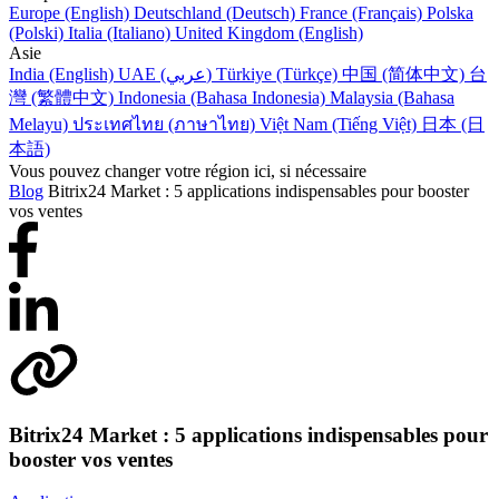
Europe (English)
Deutschland (Deutsch)
France (Français)
Polska
(Polski)
Italia (Italiano)
United Kingdom (English)
Asie
India (English)
UAE (عربي)
Türkiye (Türkçe)
中国 (简体中文)
台
灣 (繁體中文)
Indonesia (Bahasa Indonesia)
Malaysia (Bahasa
Melayu)
ประเทศไทย (ภาษาไทย)
Việt Nam (Tiếng Việt)
日本 (日
本語)
Vous pouvez changer votre région ici, si nécessaire
Blog
Bitrix24 Market : 5 applications indispensables pour booster
vos ventes
Bitrix24 Market : 5 applications indispensables pour
booster vos ventes