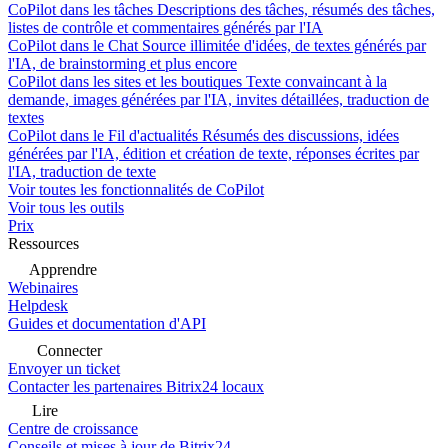
CoPilot dans les tâches
Descriptions des tâches, résumés des tâches,
listes de contrôle et commentaires générés par l'IA
CoPilot dans le Chat
Source illimitée d'idées, de textes générés par
l'IA, de brainstorming et plus encore
CoPilot dans les sites et les boutiques
Texte convaincant à la
demande, images générées par l'IA, invites détaillées, traduction de
textes
CoPilot dans le Fil d'actualités
Résumés des discussions, idées
générées par l'IA, édition et création de texte, réponses écrites par
l'IA, traduction de texte
Voir toutes les fonctionnalités de CoPilot
Voir tous les outils
Prix
Ressources
Apprendre
Webinaires
Helpdesk
Guides et documentation d'API
Connecter
Envoyer un ticket
Contacter les partenaires Bitrix24 locaux
Lire
Centre de croissance
Conseils et mises à jour de Bitrix24