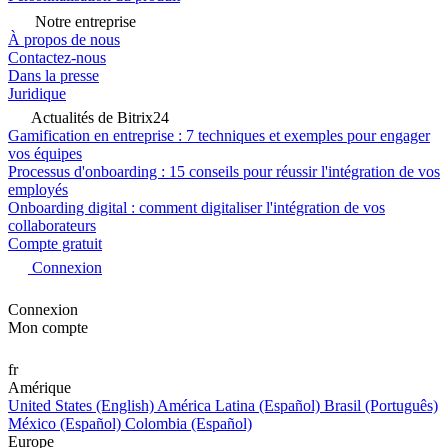
Notre entreprise
À propos de nous
Contactez-nous
Dans la presse
Juridique
Actualités de Bitrix24
Gamification en entreprise : 7 techniques et exemples pour engager
vos équipes
Processus d'onboarding : 15 conseils pour réussir l'intégration de vos
employés
Onboarding digital : comment digitaliser l'intégration de vos
collaborateurs
Compte gratuit
Connexion
Connexion
Mon compte
fr
Amérique
United States (English)
América Latina (Español)
Brasil (Português)
México (Español)
Colombia (Español)
Europe