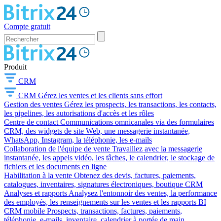
Compte gratuit
Produit
CRM
CRM
Gérez les ventes et les clients sans effort
Gestion des ventes
Gérez les prospects, les transactions, les contacts,
les pipelines, les autorisations d'accès et les rôles
Centre de contact
Communications omnicanales via des formulaires
CRM, des widgets de site Web, une messagerie instantanée,
WhatsApp, Instagram, la téléphonie, les e-mails
Collaboration de l'équipe de vente
Travaillez avec la messagerie
instantanée, les appels vidéo, les tâches, le calendrier, le stockage de
fichiers et les documents en ligne
Habilitation à la vente
Obtenez des devis, factures, paiements,
catalogues, inventaires, signatures électroniques, boutique CRM
Analyses et rapports
Analysez l'entonnoir des ventes, la performance
des employés, les renseignements sur les ventes et les rapports BI
CRM mobile
Prospects, transactions, factures, paiements,
téléphonie, e-mails, inventaire, calendrier à portée de main