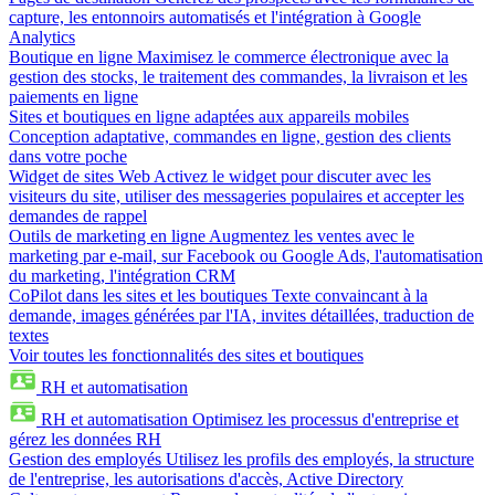
capture, les entonnoirs automatisés et l'intégration à Google
Analytics
Boutique en ligne
Maximisez le commerce électronique avec la
gestion des stocks, le traitement des commandes, la livraison et les
paiements en ligne
Sites et boutiques en ligne adaptées aux appareils mobiles
Conception adaptative, commandes en ligne, gestion des clients
dans votre poche
Widget de sites Web
Activez le widget pour discuter avec les
visiteurs du site, utiliser des messageries populaires et accepter les
demandes de rappel
Outils de marketing en ligne
Augmentez les ventes avec le
marketing par e-mail, sur Facebook ou Google Ads, l'automatisation
du marketing, l'intégration CRM
CoPilot dans les sites et les boutiques
Texte convaincant à la
demande, images générées par l'IA, invites détaillées, traduction de
textes
Voir toutes les fonctionnalités des sites et boutiques
RH et automatisation
RH et automatisation
Optimisez les processus d'entreprise et
gérez les données RH
Gestion des employés
Utilisez les profils des employés, la structure
de l'entreprise, les autorisations d'accès, Active Directory