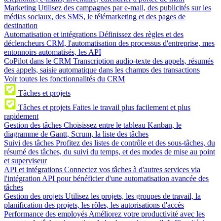
Marketing
Utilisez des campagnes par e-mail, des publicités sur les
médias sociaux, des SMS, le télémarketing et des pages de
destination
Automatisation et intégrations
Définissez des règles et des
déclencheurs CRM, l'automatisation des processus d'entreprise, mes
entonnoirs automatisés, les API
CoPilot dans le CRM
Transcription audio-texte des appels, résumés
des appels, saisie automatique dans les champs des transactions
Voir toutes les fonctionnalités du CRM
Tâches et projets
Tâches et projets
Faites le travail plus facilement et plus
rapidement
Gestion des tâches
Choisissez entre le tableau Kanban, le
diagramme de Gantt, Scrum, la liste des tâches
Suivi des tâches
Profitez des listes de contrôle et des sous-tâches, du
résumé des tâches, du suivi du temps, et des modes de mise au point
et superviseur
API et intégrations
Connectez vos tâches à d'autres services via
l'intégration API pour bénéficier d'une automatisation avancée des
tâches
Gestion des projets
Utilisez les projets, les groupes de travail, la
planification des projets, les rôles, les autorisations d'accès
Performance des employés
Améliorez votre productivité avec les