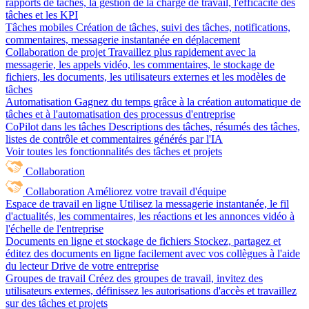
rapports de tâches, la gestion de la charge de travail, l'efficacité des
tâches et les KPI
Tâches mobiles
Création de tâches, suivi des tâches, notifications,
commentaires, messagerie instantanée en déplacement
Collaboration de projet
Travaillez plus rapidement avec la
messagerie, les appels vidéo, les commentaires, le stockage de
fichiers, les documents, les utilisateurs externes et les modèles de
tâches
Automatisation
Gagnez du temps grâce à la création automatique de
tâches et à l'automatisation des processus d'entreprise
CoPilot dans les tâches
Descriptions des tâches, résumés des tâches,
listes de contrôle et commentaires générés par l'IA
Voir toutes les fonctionnalités des tâches et projets
Collaboration
Collaboration
Améliorez votre travail d'équipe
Espace de travail en ligne
Utilisez la messagerie instantanée, le fil
d'actualités, les commentaires, les réactions et les annonces vidéo à
l'échelle de l'entreprise
Documents en ligne et stockage de fichiers
Stockez, partagez et
éditez des documents en ligne facilement avec vos collègues à l'aide
du lecteur Drive de votre entreprise
Groupes de travail
Créez des groupes de travail, invitez des
utilisateurs externes, définissez les autorisations d'accès et travaillez
sur des tâches et projets