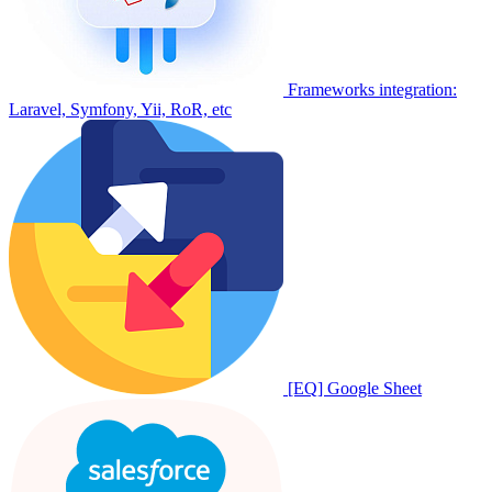
Frameworks integration:
Laravel, Symfony, Yii, RoR, etc
[EQ] Google Sheet