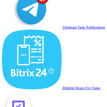
Telegram Task Notifications
Billable Hours For Tasks