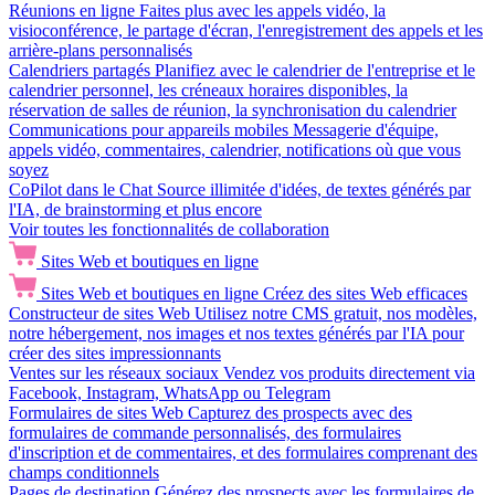
Réunions en ligne
Faites plus avec les appels vidéo, la
visioconférence, le partage d'écran, l'enregistrement des appels et les
arrière-plans personnalisés
Calendriers partagés
Planifiez avec le calendrier de l'entreprise et le
calendrier personnel, les créneaux horaires disponibles, la
réservation de salles de réunion, la synchronisation du calendrier
Communications pour appareils mobiles
Messagerie d'équipe,
appels vidéo, commentaires, calendrier, notifications où que vous
soyez
CoPilot dans le Chat
Source illimitée d'idées, de textes générés par
l'IA, de brainstorming et plus encore
Voir toutes les fonctionnalités de collaboration
Sites Web et boutiques en ligne
Sites Web et boutiques en ligne
Créez des sites Web efficaces
Constructeur de sites Web
Utilisez notre CMS gratuit, nos modèles,
notre hébergement, nos images et nos textes générés par l'IA pour
créer des sites impressionnants
Ventes sur les réseaux sociaux
Vendez vos produits directement via
Facebook, Instagram, WhatsApp ou Telegram
Formulaires de sites Web
Capturez des prospects avec des
formulaires de commande personnalisés, des formulaires
d'inscription et de commentaires, et des formulaires comprenant des
champs conditionnels
Pages de destination
Générez des prospects avec les formulaires de