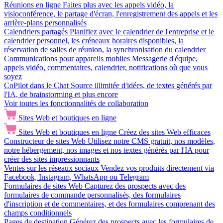
Réunions en ligne
Faites plus avec les appels vidéo, la
visioconférence, le partage d'écran, l'enregistrement des appels et les
arrière-plans personnalisés
Calendriers partagés
Planifiez avec le calendrier de l'entreprise et le
calendrier personnel, les créneaux horaires disponibles, la
réservation de salles de réunion, la synchronisation du calendrier
Communications pour appareils mobiles
Messagerie d'équipe,
appels vidéo, commentaires, calendrier, notifications où que vous
soyez
CoPilot dans le Chat
Source illimitée d'idées, de textes générés par
l'IA, de brainstorming et plus encore
Voir toutes les fonctionnalités de collaboration
Sites Web et boutiques en ligne
Sites Web et boutiques en ligne
Créez des sites Web efficaces
Constructeur de sites Web
Utilisez notre CMS gratuit, nos modèles,
notre hébergement, nos images et nos textes générés par l'IA pour
créer des sites impressionnants
Ventes sur les réseaux sociaux
Vendez vos produits directement via
Facebook, Instagram, WhatsApp ou Telegram
Formulaires de sites Web
Capturez des prospects avec des
formulaires de commande personnalisés, des formulaires
d'inscription et de commentaires, et des formulaires comprenant des
champs conditionnels
Pages de destination
Générez des prospects avec les formulaires de