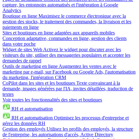
capture, les entonnoirs automatisés et l'intégration à Google
Analytics
Boutique en ligne
Maximisez le commerce électronique avec la
gestion des stocks, le traitement des commandes, la livraison et les
paiements en ligne
Sites et boutiques en ligne adaptées aux appareils mobiles
Conception adaptative, commandes en ligne, gestion des clients
dans votre poche
Widget de sites Web
Activez le widget pour discuter avec les
visiteurs du site, utiliser des messageries populaires et accepter les
demandes de rappel
Outils de marketing en ligne
Augmentez les ventes avec le
marketing par e-mail, sur Facebook ou Google Ads, l'automatisation
du marketing, l'intégration CRM
CoPilot dans les sites et les boutiques
Texte convaincant à la
demande, images générées par l'IA, invites détaillées, traduction de
textes
Voir toutes les fonctionnalités des sites et boutiques
RH et automatisation
RH et automatisation
Optimisez les processus d'entreprise et
gérez les données RH
Gestion des employés
Utilisez les profils des employés, la structure
de l'entreprise, les autorisations d'accès, Active Directory