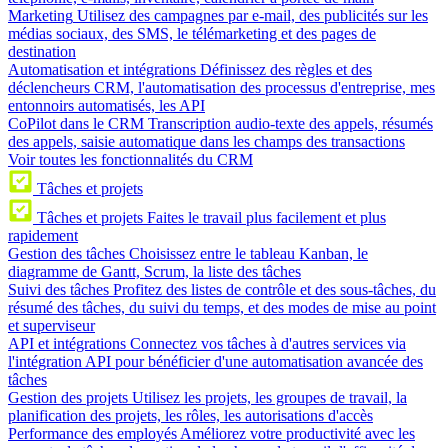
Marketing
Utilisez des campagnes par e-mail, des publicités sur les
médias sociaux, des SMS, le télémarketing et des pages de
destination
Automatisation et intégrations
Définissez des règles et des
déclencheurs CRM, l'automatisation des processus d'entreprise, mes
entonnoirs automatisés, les API
CoPilot dans le CRM
Transcription audio-texte des appels, résumés
des appels, saisie automatique dans les champs des transactions
Voir toutes les fonctionnalités du CRM
Tâches et projets
Tâches et projets
Faites le travail plus facilement et plus
rapidement
Gestion des tâches
Choisissez entre le tableau Kanban, le
diagramme de Gantt, Scrum, la liste des tâches
Suivi des tâches
Profitez des listes de contrôle et des sous-tâches, du
résumé des tâches, du suivi du temps, et des modes de mise au point
et superviseur
API et intégrations
Connectez vos tâches à d'autres services via
l'intégration API pour bénéficier d'une automatisation avancée des
tâches
Gestion des projets
Utilisez les projets, les groupes de travail, la
planification des projets, les rôles, les autorisations d'accès
Performance des employés
Améliorez votre productivité avec les