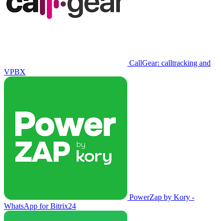
CallGear: calltracking and
VPBX
PowerZap by Kory -
WhatsApp for Bitrix24