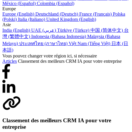
México (Español)
Colombia (Español)
Europe
Europe (English)
Deutschland (Deutsch)
France (Français)
Polska
(Polski)
Italia (Italiano)
United Kingdom (English)
Asie
India (English)
UAE (عربي)
Türkiye (Türkçe)
中国 (简体中文)
台
灣 (繁體中文)
Indonesia (Bahasa Indonesia)
Malaysia (Bahasa
Melayu)
ประเทศไทย (ภาษาไทย)
Việt Nam (Tiếng Việt)
日本 (日
本語)
Vous pouvez changer votre région ici, si nécessaire
Articles
Classement des meilleurs CRM IA pour votre entreprise
Classement des meilleurs CRM IA pour votre
entreprise