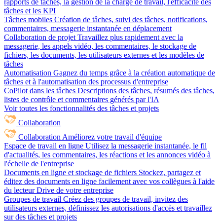
rapports de tâches, la gestion de la charge de travail, l'efficacité des
tâches et les KPI
Tâches mobiles
Création de tâches, suivi des tâches, notifications,
commentaires, messagerie instantanée en déplacement
Collaboration de projet
Travaillez plus rapidement avec la
messagerie, les appels vidéo, les commentaires, le stockage de
fichiers, les documents, les utilisateurs externes et les modèles de
tâches
Automatisation
Gagnez du temps grâce à la création automatique de
tâches et à l'automatisation des processus d'entreprise
CoPilot dans les tâches
Descriptions des tâches, résumés des tâches,
listes de contrôle et commentaires générés par l'IA
Voir toutes les fonctionnalités des tâches et projets
Collaboration
Collaboration
Améliorez votre travail d'équipe
Espace de travail en ligne
Utilisez la messagerie instantanée, le fil
d'actualités, les commentaires, les réactions et les annonces vidéo à
l'échelle de l'entreprise
Documents en ligne et stockage de fichiers
Stockez, partagez et
éditez des documents en ligne facilement avec vos collègues à l'aide
du lecteur Drive de votre entreprise
Groupes de travail
Créez des groupes de travail, invitez des
utilisateurs externes, définissez les autorisations d'accès et travaillez
sur des tâches et projets