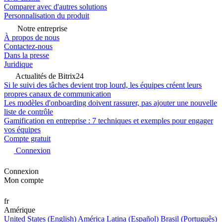
Comparer avec d'autres solutions
Personnalisation du produit
Notre entreprise
À propos de nous
Contactez-nous
Dans la presse
Juridique
Actualités de Bitrix24
Si le suivi des tâches devient trop lourd, les équipes créent leurs
propres canaux de communication
Les modèles d'onboarding doivent rassurer, pas ajouter une nouvelle
liste de contrôle
Gamification en entreprise : 7 techniques et exemples pour engager
vos équipes
Compte gratuit
Connexion
Connexion
Mon compte
fr
Amérique
United States (English)
América Latina (Español)
Brasil (Português)