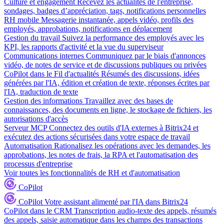
Culture et engagement
Recevez les actualités de l'entreprise,
sondages, badges d’appréciation, tags, notifications personnelles
RH mobile
Messagerie instantanée, appels vidéo, profils des
employés, approbations, notifications en déplacement
Gestion du travail
Suivez la performance des employés avec les
KPI, les rapports d'activité et la vue du superviseur
Communications internes
Communiquez par le biais d'annonces
vidéo, de notes de service et de discussions publiques ou privées
CoPilot dans le Fil d'actualités
Résumés des discussions, idées
générées par l'IA, édition et création de texte, réponses écrites par
l'IA, traduction de texte
Gestion des informations
Travaillez avec des bases de
connaissances, des documents en ligne, le stockage de fichiers, les
autorisations d'accès
Serveur MCP
Connectez des outils d'IA externes à Bitrix24 et
exécutez des actions sécurisées dans votre espace de travail
Automatisation
Rationalisez les opérations avec les demandes, les
approbations, les notes de frais, la RPA et l'automatisation des
processus d'entreprise
Voir toutes les fonctionnalités de RH et d'automatisation
CoPilot
CoPilot
Votre assistant alimenté par l'IA dans Bitrix24
CoPilot dans le CRM
Transcription audio-texte des appels, résumés
des appels, saisie automatique dans les champs des transactions