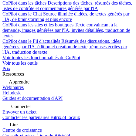
CoPilot dans les tâches
Descriptions des tâches, résumés des tâches,
listes de contrôle et commentaires générés par l'IA
CoPilot dans le Chat
Source illimitée d'idées, de textes générés par
l'IA, de brainstorming et plus encore
CoPilot dans les sites et les boutiques
Texte convaincant à la
demande, images générées par l'IA, invites détaillées, traduction de
textes
CoPilot dans le Fil d'actualités
Résumés des discussions, idées
générées par l'IA, édition et création de texte, réponses écrites par
l'IA, traduction de texte
Voir toutes les fonctionnalités de CoPilot
Voir tous les outils
Prix
Ressources
Apprendre
Webinaires
Helpdesk
Guides et documentation d'API
Connecter
Envoyer un ticket
Contacter les partenaires Bitrix24 locaux
Lire
Centre de croissance
Conseils et mises à jour de Bitrix24