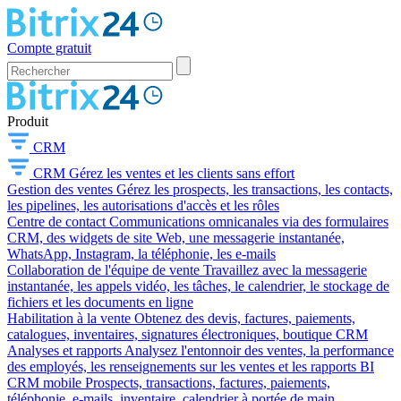
Compte gratuit
Produit
CRM
CRM
Gérez les ventes et les clients sans effort
Gestion des ventes
Gérez les prospects, les transactions, les contacts,
les pipelines, les autorisations d'accès et les rôles
Centre de contact
Communications omnicanales via des formulaires
CRM, des widgets de site Web, une messagerie instantanée,
WhatsApp, Instagram, la téléphonie, les e-mails
Collaboration de l'équipe de vente
Travaillez avec la messagerie
instantanée, les appels vidéo, les tâches, le calendrier, le stockage de
fichiers et les documents en ligne
Habilitation à la vente
Obtenez des devis, factures, paiements,
catalogues, inventaires, signatures électroniques, boutique CRM
Analyses et rapports
Analysez l'entonnoir des ventes, la performance
des employés, les renseignements sur les ventes et les rapports BI
CRM mobile
Prospects, transactions, factures, paiements,
téléphonie, e-mails, inventaire, calendrier à portée de main