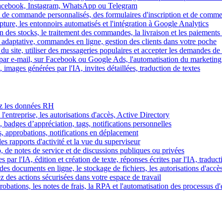
Facebook, Instagram, WhatsApp ou Telegram
 de commande personnalisés, des formulaires d'inscription et de comme
ture, les entonnoirs automatisés et l'intégration à Google Analytics
des stocks, le traitement des commandes, la livraison et les paiements 
adaptative, commandes en ligne, gestion des clients dans votre poche
 du site, utiliser des messageries populaires et accepter les demandes de
par e-mail, sur Facebook ou Google Ads, l'automatisation du marketing
images générées par l'IA, invites détaillées, traduction de textes
rez les données RH
 l'entreprise, les autorisations d'accès, Active Directory
, badges d’appréciation, tags, notifications personnelles
s, approbations, notifications en déplacement
s rapports d'activité et la vue du superviseur
de notes de service et de discussions publiques ou privées
par l'IA, édition et création de texte, réponses écrites par l'IA, traduct
es documents en ligne, le stockage de fichiers, les autorisations d'accè
z des actions sécurisées dans votre espace de travail
obations, les notes de frais, la RPA et l'automatisation des processus d'