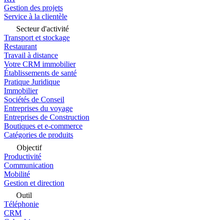
Gestion des projets
Service à la clientèle
Secteur d'activité
Transport et stockage
Restaurant
Travail à distance
Votre CRM immobilier
Établissements de santé
Pratique Juridique
Immobilier
Sociétés de Conseil
Entreprises du voyage
Entreprises de Construction
Boutiques et e-commerce
Catégories de produits
Objectif
Productivité
Communication
Mobilité
Gestion et direction
Outil
Téléphonie
CRM