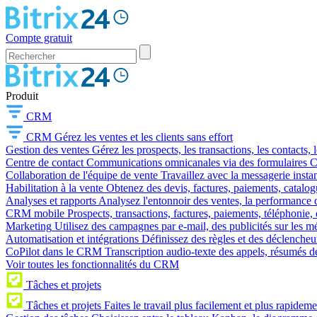
Compte gratuit
Produit
CRM
CRM
Gérez les ventes et les clients sans effort
Gestion des ventes
Gérez les prospects, les transactions, les contacts, l
Centre de contact
Communications omnicanales via des formulaires CR
Collaboration de l'équipe de vente
Travaillez avec la messagerie instan
Habilitation à la vente
Obtenez des devis, factures, paiements, catalo
Analyses et rapports
Analysez l'entonnoir des ventes, la performance d
CRM mobile
Prospects, transactions, factures, paiements, téléphonie, 
Marketing
Utilisez des campagnes par e-mail, des publicités sur les m
Automatisation et intégrations
Définissez des règles et des déclencheu
CoPilot dans le CRM
Transcription audio-texte des appels, résumés d
Voir toutes les fonctionnalités du CRM
Tâches et projets
Tâches et projets
Faites le travail plus facilement et plus rapideme