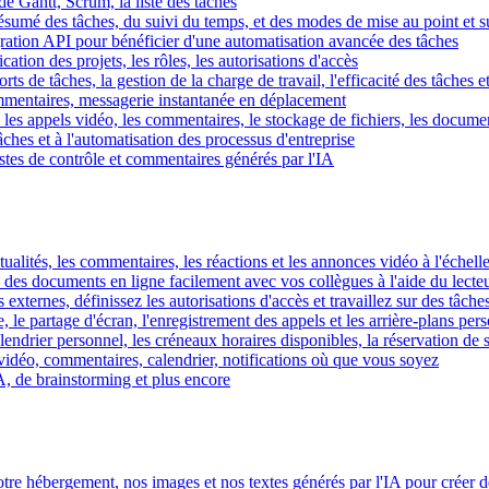
e Gantt, Scrum, la liste des tâches
 résumé des tâches, du suivi du temps, et des modes de mise au point et 
égration API pour bénéficier d'une automatisation avancée des tâches
fication des projets, les rôles, les autorisations d'accès
ts de tâches, la gestion de la charge de travail, l'efficacité des tâches e
commentaires, messagerie instantanée en déplacement
les appels vidéo, les commentaires, le stockage de fichiers, les document
hes et à l'automatisation des processus d'entreprise
istes de contrôle et commentaires générés par l'IA
ctualités, les commentaires, les réactions et les annonces vidéo à l'échelle
z des documents en ligne facilement avec vos collègues à l'aide du lecte
 externes, définissez les autorisations d'accès et travaillez sur des tâches
, le partage d'écran, l'enregistrement des appels et les arrière-plans per
calendrier personnel, les créneaux horaires disponibles, la réservation de
vidéo, commentaires, calendrier, notifications où que vous soyez
IA, de brainstorming et plus encore
tre hébergement, nos images et nos textes générés par l'IA pour créer d