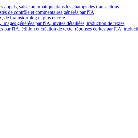
es appels, saisie automatique dans les champs des transactions
istes de contrôle et commentaires générés par l'IA
IA, de brainstorming et plus encore
images générées par l'IA, invites détaillées, traduction de textes
par l'IA, édition et création de texte, réponses écrites par l'IA, traduct