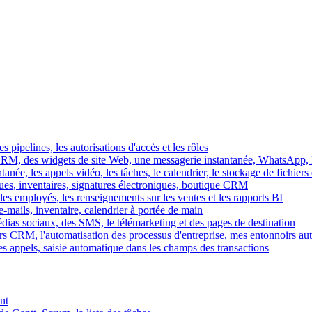
es pipelines, les autorisations d'accès et les rôles
M, des widgets de site Web, une messagerie instantanée, WhatsApp, Ins
tanée, les appels vidéo, les tâches, le calendrier, le stockage de fichier
gues, inventaires, signatures électroniques, boutique CRM
es employés, les renseignements sur les ventes et les rapports BI
e-mails, inventaire, calendrier à portée de main
édias sociaux, des SMS, le télémarketing et des pages de destination
rs CRM, l'automatisation des processus d'entreprise, mes entonnoirs au
es appels, saisie automatique dans les champs des transactions
nt