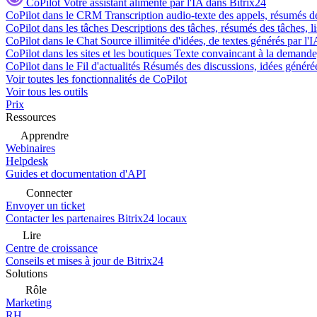
CoPilot
Votre assistant alimenté par l'IA dans Bitrix24
CoPilot dans le CRM
Transcription audio-texte des appels, résumés d
CoPilot dans les tâches
Descriptions des tâches, résumés des tâches, l
CoPilot dans le Chat
Source illimitée d'idées, de textes générés par l'
CoPilot dans les sites et les boutiques
Texte convaincant à la demande, 
CoPilot dans le Fil d'actualités
Résumés des discussions, idées générées 
Voir toutes les fonctionnalités de CoPilot
Voir tous les outils
Prix
Ressources
Apprendre
Webinaires
Helpdesk
Guides et documentation d'API
Connecter
Envoyer un ticket
Contacter les partenaires Bitrix24 locaux
Lire
Centre de croissance
Conseils et mises à jour de Bitrix24
Solutions
Rôle
Marketing
RH