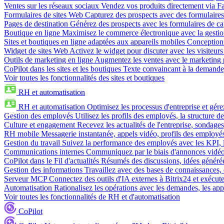
Ventes sur les réseaux sociaux
Vendez vos produits directement via 
Formulaires de sites Web
Capturez des prospects avec des formulaires
Pages de destination
Générez des prospects avec les formulaires de cap
Boutique en ligne
Maximisez le commerce électronique avec la gestion 
Sites et boutiques en ligne adaptées aux appareils mobiles
Conception 
Widget de sites Web
Activez le widget pour discuter avec les visiteurs
Outils de marketing en ligne
Augmentez les ventes avec le marketing 
CoPilot dans les sites et les boutiques
Texte convaincant à la demande, 
Voir toutes les fonctionnalités des sites et boutiques
RH et automatisation
RH et automatisation
Optimisez les processus d'entreprise et gé
Gestion des employés
Utilisez les profils des employés, la structure de
Culture et engagement
Recevez les actualités de l'entreprise, sondages
RH mobile
Messagerie instantanée, appels vidéo, profils des employé
Gestion du travail
Suivez la performance des employés avec les KPI, le
Communications internes
Communiquez par le biais d'annonces vidéo, 
CoPilot dans le Fil d'actualités
Résumés des discussions, idées générées 
Gestion des informations
Travaillez avec des bases de connaissances, d
Serveur MCP
Connectez des outils d'IA externes à Bitrix24 et exécute
Automatisation
Rationalisez les opérations avec les demandes, les appr
Voir toutes les fonctionnalités de RH et d'automatisation
CoPilot