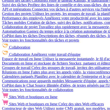
Gestion des tâches
Choisissez entre le tableau Kanban, le diagramme d
Suivi des tâches
Profitez des listes de contrôle et des sous-tâches, du
API et intégrations
Connectez vos tâches à d'autres services via l'int
Gestion des projets
Utilisez les projets, les groupes de travail, la plani
Performance des employés
Améliorez votre productivité avec les rappor
Tâches mobiles
Création de tâches, suivi des tâches, notifications, 
Collaboration de projet
Travaillez plus rapidement avec la messagerie, 
Automatisation
Gagnez du temps grâce à la création automatique de tâc
CoPilot dans les tâches
Descriptions des tâches, résumés des tâches, l
Voir toutes les fonctionnalités des tâches et projets
Collaboration
Collaboration
Améliorez votre travail d'équipe
Espace de travail en ligne
Utilisez la messagerie instantanée, le fil d'a
Documents en ligne et stockage de fichiers
Stockez, partagez et édite
Groupes de travail
Créez des groupes de travail, invitez des utilisateurs
Réunions en ligne
Faites plus avec les appels vidéo, la visioconférence
Calendriers partagés
Planifiez avec le calendrier de l'entreprise et le 
Communications pour appareils mobiles
Messagerie d'équipe, appels 
CoPilot dans le Chat
Source illimitée d'idées, de textes générés par l'
Voir toutes les fonctionnalités de collaboration
Sites Web et boutiques en ligne
Sites Web et boutiques en ligne
Créez des sites Web efficaces
Constructeur de sites Web
Utilisez notre CMS gratuit, nos modèles, no