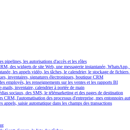
es pipelines, les autorisations d'accès et les rôles
M, des widgets de site Web, une messagerie instantanée, WhatsApp, Ins
tanée, les appels vidéo, les tâches, le calendrier, le stockage de fichier
gues, inventaires, signatures électroniques, boutique CRM
es employés, les renseignements sur les ventes et les rapports BI
e-mails, inventaire, calendrier à portée de main
édias sociaux, des SMS, le télémarketing et des pages de destination
rs CRM, l'automatisation des processus d'entreprise, mes entonnoirs au
es appels, saisie automatique dans les champs des transactions
nt