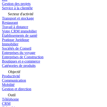
Gestion des projets
Service à la clientèle
Secteur d'activité
Transport et stockage
Restaurant
Travail à distance
Votre CRM immobilier
Établissements de santé
Pratique Juridique
Immobilier
Sociétés de Conseil
Entreprises du voyage
Entreprises de Construction
Boutiques et e-commerce
Catégories de produits
Objectif
Productivité
Communication
Mobilité
Gestion et direction
Outil
Téléphonie
CRM