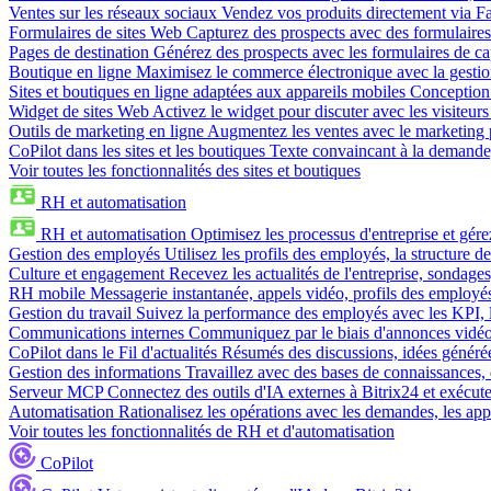
Ventes sur les réseaux sociaux
Vendez vos produits directement via 
Formulaires de sites Web
Capturez des prospects avec des formulaires
Pages de destination
Générez des prospects avec les formulaires de cap
Boutique en ligne
Maximisez le commerce électronique avec la gestion 
Sites et boutiques en ligne adaptées aux appareils mobiles
Conception 
Widget de sites Web
Activez le widget pour discuter avec les visiteurs
Outils de marketing en ligne
Augmentez les ventes avec le marketing 
CoPilot dans les sites et les boutiques
Texte convaincant à la demande, 
Voir toutes les fonctionnalités des sites et boutiques
RH et automatisation
RH et automatisation
Optimisez les processus d'entreprise et gé
Gestion des employés
Utilisez les profils des employés, la structure de
Culture et engagement
Recevez les actualités de l'entreprise, sondages
RH mobile
Messagerie instantanée, appels vidéo, profils des employé
Gestion du travail
Suivez la performance des employés avec les KPI, le
Communications internes
Communiquez par le biais d'annonces vidéo, 
CoPilot dans le Fil d'actualités
Résumés des discussions, idées générées 
Gestion des informations
Travaillez avec des bases de connaissances, d
Serveur MCP
Connectez des outils d'IA externes à Bitrix24 et exécute
Automatisation
Rationalisez les opérations avec les demandes, les appr
Voir toutes les fonctionnalités de RH et d'automatisation
CoPilot