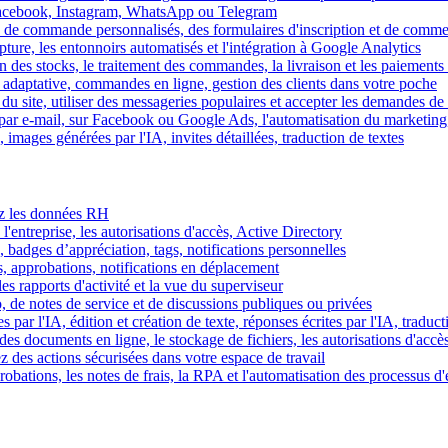
Facebook, Instagram, WhatsApp ou Telegram
 de commande personnalisés, des formulaires d'inscription et de comme
ture, les entonnoirs automatisés et l'intégration à Google Analytics
des stocks, le traitement des commandes, la livraison et les paiements 
adaptative, commandes en ligne, gestion des clients dans votre poche
 du site, utiliser des messageries populaires et accepter les demandes de
par e-mail, sur Facebook ou Google Ads, l'automatisation du marketing
images générées par l'IA, invites détaillées, traduction de textes
rez les données RH
 l'entreprise, les autorisations d'accès, Active Directory
, badges d’appréciation, tags, notifications personnelles
s, approbations, notifications en déplacement
s rapports d'activité et la vue du superviseur
de notes de service et de discussions publiques ou privées
par l'IA, édition et création de texte, réponses écrites par l'IA, traduct
es documents en ligne, le stockage de fichiers, les autorisations d'accè
z des actions sécurisées dans votre espace de travail
obations, les notes de frais, la RPA et l'automatisation des processus d'