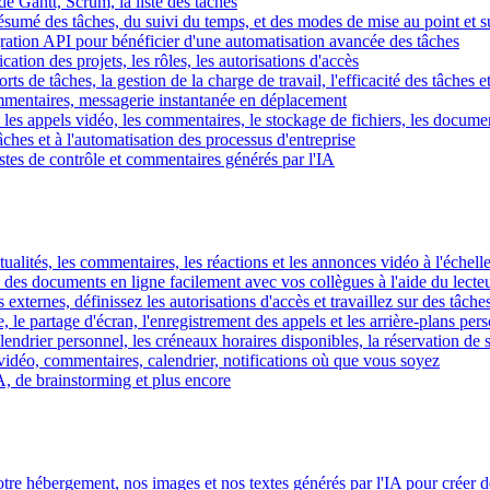
e Gantt, Scrum, la liste des tâches
 résumé des tâches, du suivi du temps, et des modes de mise au point et 
égration API pour bénéficier d'une automatisation avancée des tâches
fication des projets, les rôles, les autorisations d'accès
ts de tâches, la gestion de la charge de travail, l'efficacité des tâches e
commentaires, messagerie instantanée en déplacement
les appels vidéo, les commentaires, le stockage de fichiers, les document
hes et à l'automatisation des processus d'entreprise
istes de contrôle et commentaires générés par l'IA
ctualités, les commentaires, les réactions et les annonces vidéo à l'échelle
z des documents en ligne facilement avec vos collègues à l'aide du lecte
 externes, définissez les autorisations d'accès et travaillez sur des tâches
, le partage d'écran, l'enregistrement des appels et les arrière-plans per
calendrier personnel, les créneaux horaires disponibles, la réservation de
vidéo, commentaires, calendrier, notifications où que vous soyez
IA, de brainstorming et plus encore
tre hébergement, nos images et nos textes générés par l'IA pour créer d