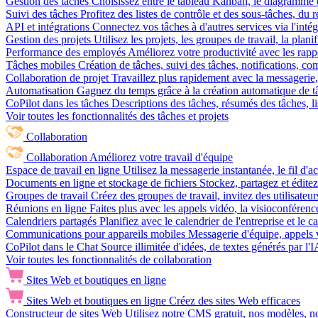
Gestion des tâches
Choisissez entre le tableau Kanban, le diagramme d
Suivi des tâches
Profitez des listes de contrôle et des sous-tâches, du
API et intégrations
Connectez vos tâches à d'autres services via l'int
Gestion des projets
Utilisez les projets, les groupes de travail, la plani
Performance des employés
Améliorez votre productivité avec les rappor
Tâches mobiles
Création de tâches, suivi des tâches, notifications, 
Collaboration de projet
Travaillez plus rapidement avec la messagerie, 
Automatisation
Gagnez du temps grâce à la création automatique de tâc
CoPilot dans les tâches
Descriptions des tâches, résumés des tâches, l
Voir toutes les fonctionnalités des tâches et projets
Collaboration
Collaboration
Améliorez votre travail d'équipe
Espace de travail en ligne
Utilisez la messagerie instantanée, le fil d'a
Documents en ligne et stockage de fichiers
Stockez, partagez et édite
Groupes de travail
Créez des groupes de travail, invitez des utilisateurs
Réunions en ligne
Faites plus avec les appels vidéo, la visioconférence
Calendriers partagés
Planifiez avec le calendrier de l'entreprise et le 
Communications pour appareils mobiles
Messagerie d'équipe, appels 
CoPilot dans le Chat
Source illimitée d'idées, de textes générés par l'
Voir toutes les fonctionnalités de collaboration
Sites Web et boutiques en ligne
Sites Web et boutiques en ligne
Créez des sites Web efficaces
Constructeur de sites Web
Utilisez notre CMS gratuit, nos modèles, no