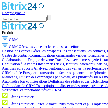
Compte gratuit
Produit
CRM
CRM
Gérez les ventes et les clients sans effort
Gestion des ventes
Gérez les prospects, les transactions, les contacts, l
Centre de contact
Communications omnicanales via des formulaires CR
Collaboration de l'équipe de vente
Travaillez avec la messagerie instan
Habilitation à la vente
Obtenez des devis, factures, paiements, catalo
Analyses et rapports
Analysez l'entonnoir des ventes, la performance d
CRM mobile
Prospects, transactions, factures, paiements, téléphonie, 
Marketing
Utilisez des campagnes par e-mail, des publicités sur les m
Automatisation et intégrations
Définissez des règles et des déclencheu
CoPilot dans le CRM
Transcription audio-texte des appels, résumés d
Voir toutes les fonctionnalités du CRM
Tâches et projets
Tâches et projets
Faites le travail plus facilement et plus rapideme