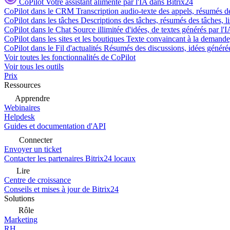
CoPilot
Votre assistant alimenté par l'IA dans Bitrix24
CoPilot dans le CRM
Transcription audio-texte des appels, résumés d
CoPilot dans les tâches
Descriptions des tâches, résumés des tâches, l
CoPilot dans le Chat
Source illimitée d'idées, de textes générés par l'
CoPilot dans les sites et les boutiques
Texte convaincant à la demande, 
CoPilot dans le Fil d'actualités
Résumés des discussions, idées générées 
Voir toutes les fonctionnalités de CoPilot
Voir tous les outils
Prix
Ressources
Apprendre
Webinaires
Helpdesk
Guides et documentation d'API
Connecter
Envoyer un ticket
Contacter les partenaires Bitrix24 locaux
Lire
Centre de croissance
Conseils et mises à jour de Bitrix24
Solutions
Rôle
Marketing
RH