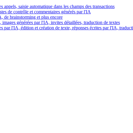
es appels, saisie automatique dans les champs des transactions
istes de contrôle et commentaires générés par l'IA
IA, de brainstorming et plus encore
images générées par l'IA, invites détaillées, traduction de textes
par l'IA, édition et création de texte, réponses écrites par l'IA, traduct