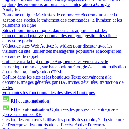
capture, les entonnoirs automatisés et l'intégration à Google
Analytics
Boutique en ligne
Maximisez le commerce électronique avec la
gestion des stocks, le traitement des commandes, la livraison et les
paiements en ligne
Sites et boutiques en ligne adaptées aux appareils mobiles
Conception adaptative, commandes en ligne, gestion des clients
dans votre poche
Widget de sites Web
Activez le widget pour discuter avec les
visiteurs du site, utiliser des messageries populaires et accepter les
demandes de rappel
Outils de marketing en ligne
Augmentez les ventes avec le
marketing par e-mail, sur Facebook ou Google Ads, l'automatisation
du marketing, l'intégration CRM
CoPilot dans les sites et les boutiques
Texte convaincant à la
demande, images générées par l'IA, invites détaillées, traduction de
textes
Voir toutes les fonctionnalités des sites et boutiques
RH et automatisation
RH et automatisation
Optimisez les processus d'entreprise et
gérez les données RH
Gestion des employés
Utilisez les profils des employés, la structure
de l'entreprise, les autorisations d'accès, Active Directory