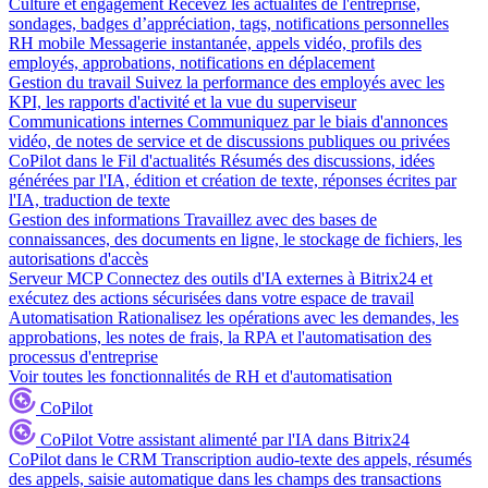
Culture et engagement
Recevez les actualités de l'entreprise,
sondages, badges d’appréciation, tags, notifications personnelles
RH mobile
Messagerie instantanée, appels vidéo, profils des
employés, approbations, notifications en déplacement
Gestion du travail
Suivez la performance des employés avec les
KPI, les rapports d'activité et la vue du superviseur
Communications internes
Communiquez par le biais d'annonces
vidéo, de notes de service et de discussions publiques ou privées
CoPilot dans le Fil d'actualités
Résumés des discussions, idées
générées par l'IA, édition et création de texte, réponses écrites par
l'IA, traduction de texte
Gestion des informations
Travaillez avec des bases de
connaissances, des documents en ligne, le stockage de fichiers, les
autorisations d'accès
Serveur MCP
Connectez des outils d'IA externes à Bitrix24 et
exécutez des actions sécurisées dans votre espace de travail
Automatisation
Rationalisez les opérations avec les demandes, les
approbations, les notes de frais, la RPA et l'automatisation des
processus d'entreprise
Voir toutes les fonctionnalités de RH et d'automatisation
CoPilot
CoPilot
Votre assistant alimenté par l'IA dans Bitrix24
CoPilot dans le CRM
Transcription audio-texte des appels, résumés
des appels, saisie automatique dans les champs des transactions