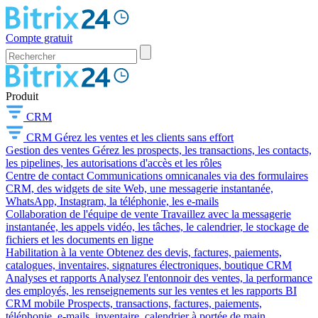
Compte gratuit
Produit
CRM
CRM
Gérez les ventes et les clients sans effort
Gestion des ventes
Gérez les prospects, les transactions, les contacts,
les pipelines, les autorisations d'accès et les rôles
Centre de contact
Communications omnicanales via des formulaires
CRM, des widgets de site Web, une messagerie instantanée,
WhatsApp, Instagram, la téléphonie, les e-mails
Collaboration de l'équipe de vente
Travaillez avec la messagerie
instantanée, les appels vidéo, les tâches, le calendrier, le stockage de
fichiers et les documents en ligne
Habilitation à la vente
Obtenez des devis, factures, paiements,
catalogues, inventaires, signatures électroniques, boutique CRM
Analyses et rapports
Analysez l'entonnoir des ventes, la performance
des employés, les renseignements sur les ventes et les rapports BI
CRM mobile
Prospects, transactions, factures, paiements,
téléphonie, e-mails, inventaire, calendrier à portée de main