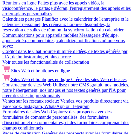
Réunions en ligne
Faites plus avec les appels vidéo, la
visioconférence, le partage d'écran, l'enregistrement des appels et les
arrière-plans personnalisés
Calendriers partagés
Planifiez avec le calendrier de l'entreprise et le
calendrier personnel, les créneaux horaires disponibles, la
réservation de salles de réunion, la synchronisation du calendrier
Communications pour appareils mobiles
Messagerie d'équipe,
appels vidéo, commentaires, calendrier, notifications où que vous
soyez
CoPilot dans le Chat
Source illimitée d'idées, de textes générés par
l'IA, de brainstorming et plus encore
Voir toutes les fonctionnalités de collaboration
Sites Web et boutiques en ligne
Sites Web et boutiques en ligne
Créez des sites Web efficaces
Constructeur de sites Web
Utilisez notre CMS gratuit, nos modèles,
notre hébergement, nos images et nos textes générés par l'IA pour
créer des sites impressionnants
Ventes sur les réseaux sociaux
Vendez vos produits directement via
Facebook, Instagram, WhatsApp ou Telegram
Formulaires de sites Web
Capturez des prospects avec des
formulaires de commande personnalisés, des formulaires
d'inscription et de commentaires, et des formulaires comprenant des
champs conditionnels
Pages de destination
Générez des prospects avec les formulaires de