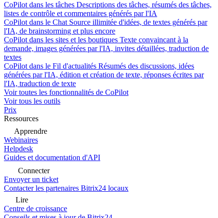
CoPilot dans les tâches
Descriptions des tâches, résumés des tâches,
listes de contrôle et commentaires générés par l'IA
CoPilot dans le Chat
Source illimitée d'idées, de textes générés par
l'IA, de brainstorming et plus encore
CoPilot dans les sites et les boutiques
Texte convaincant à la
demande, images générées par l'IA, invites détaillées, traduction de
textes
CoPilot dans le Fil d'actualités
Résumés des discussions, idées
générées par l'IA, édition et création de texte, réponses écrites par
l'IA, traduction de texte
Voir toutes les fonctionnalités de CoPilot
Voir tous les outils
Prix
Ressources
Apprendre
Webinaires
Helpdesk
Guides et documentation d'API
Connecter
Envoyer un ticket
Contacter les partenaires Bitrix24 locaux
Lire
Centre de croissance
Conseils et mises à jour de Bitrix24