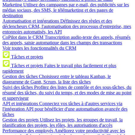
Marketing
Utilisez des campagnes par e-mail, des publicités sur les
médias sociaux, des SMS, le télémarketing et des pages de
destination
Automatisation et intégrations
Définissez des règles et des
déclencheurs CRM, l'automatisation des processus d'entreprise, mes
entonnoirs automatisés, les API
CoPilot dans le CRM
Transcription audio-texte des appels, résumés
des appels, saisie automatique dans les champs des transactions
Voir toutes les fonctionnalités du CRM
Tâches et projets
Tâches et projets
Faites le travail plus facilement et plus
rapidement
Gestion des tâches
Choisissez entre le tableau Kanban, le
diagramme de Gantt, Scrum, la liste des tâches
Suivi des tâches
Profitez des listes de contrôle et des sous-tâches, du
résumé des tâches, du suivi du temps, et des modes de mise au point
et superviseur
API et intégrations
Connectez vos tâches à d'autres services via
l'intégration API pour bénéficier d'une automatisation avancée des
tâches
Gestion des projets
Utilisez les projets, les groupes de travail, la
planification des projets, les rôles, les autorisations d'accès
Performance des employés
Améliorez votre productivité avec les