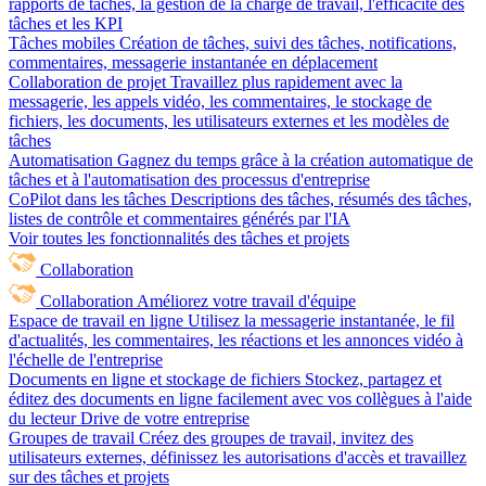
rapports de tâches, la gestion de la charge de travail, l'efficacité des
tâches et les KPI
Tâches mobiles
Création de tâches, suivi des tâches, notifications,
commentaires, messagerie instantanée en déplacement
Collaboration de projet
Travaillez plus rapidement avec la
messagerie, les appels vidéo, les commentaires, le stockage de
fichiers, les documents, les utilisateurs externes et les modèles de
tâches
Automatisation
Gagnez du temps grâce à la création automatique de
tâches et à l'automatisation des processus d'entreprise
CoPilot dans les tâches
Descriptions des tâches, résumés des tâches,
listes de contrôle et commentaires générés par l'IA
Voir toutes les fonctionnalités des tâches et projets
Collaboration
Collaboration
Améliorez votre travail d'équipe
Espace de travail en ligne
Utilisez la messagerie instantanée, le fil
d'actualités, les commentaires, les réactions et les annonces vidéo à
l'échelle de l'entreprise
Documents en ligne et stockage de fichiers
Stockez, partagez et
éditez des documents en ligne facilement avec vos collègues à l'aide
du lecteur Drive de votre entreprise
Groupes de travail
Créez des groupes de travail, invitez des
utilisateurs externes, définissez les autorisations d'accès et travaillez
sur des tâches et projets