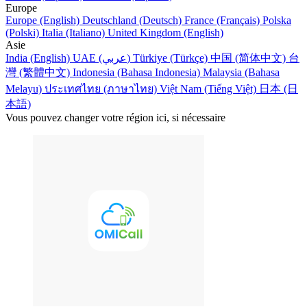
Europe
Europe (English)
Deutschland (Deutsch)
France (Français)
Polska
(Polski)
Italia (Italiano)
United Kingdom (English)
Asie
India (English)
UAE (عربي)
Türkiye (Türkçe)
中国 (简体中文)
台
灣 (繁體中文)
Indonesia (Bahasa Indonesia)
Malaysia (Bahasa
Melayu)
ประเทศไทย (ภาษาไทย)
Việt Nam (Tiếng Việt)
日本 (日
本語)
Vous pouvez changer votre région ici, si nécessaire