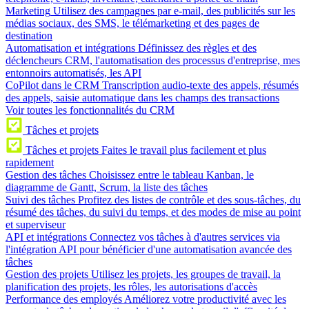
Marketing
Utilisez des campagnes par e-mail, des publicités sur les
médias sociaux, des SMS, le télémarketing et des pages de
destination
Automatisation et intégrations
Définissez des règles et des
déclencheurs CRM, l'automatisation des processus d'entreprise, mes
entonnoirs automatisés, les API
CoPilot dans le CRM
Transcription audio-texte des appels, résumés
des appels, saisie automatique dans les champs des transactions
Voir toutes les fonctionnalités du CRM
Tâches et projets
Tâches et projets
Faites le travail plus facilement et plus
rapidement
Gestion des tâches
Choisissez entre le tableau Kanban, le
diagramme de Gantt, Scrum, la liste des tâches
Suivi des tâches
Profitez des listes de contrôle et des sous-tâches, du
résumé des tâches, du suivi du temps, et des modes de mise au point
et superviseur
API et intégrations
Connectez vos tâches à d'autres services via
l'intégration API pour bénéficier d'une automatisation avancée des
tâches
Gestion des projets
Utilisez les projets, les groupes de travail, la
planification des projets, les rôles, les autorisations d'accès
Performance des employés
Améliorez votre productivité avec les