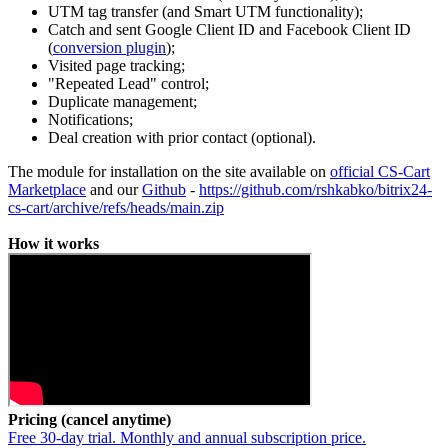
UTM tag transfer (and Smart UTM functionality);
Catch and sent Google Client ID and Facebook Client ID
(
conversion plugin
);
Visited page tracking;
"Repeated Lead" control;
Duplicate management;
Notifications;
Deal creation with prior contact (optional).
The module for installation on the site available on
official CS-Cart
Marketplace
and our
Github
-
https://github.com/rshkabko/bitrix24-
cs-cart/archive/refs/heads/main.zip
How it works
Pricing (cancel anytime)
Free 30-day trial. Monthly and annual subscription price.