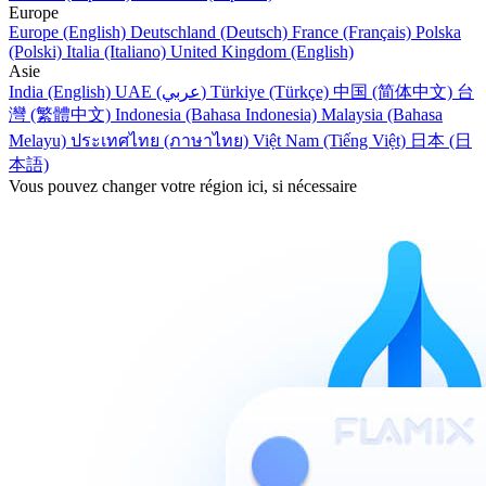
Europe
Europe (English)
Deutschland (Deutsch)
France (Français)
Polska
(Polski)
Italia (Italiano)
United Kingdom (English)
Asie
India (English)
UAE (عربي)
Türkiye (Türkçe)
中国 (简体中文)
台
灣 (繁體中文)
Indonesia (Bahasa Indonesia)
Malaysia (Bahasa
Melayu)
ประเทศไทย (ภาษาไทย)
Việt Nam (Tiếng Việt)
日本 (日
本語)
Vous pouvez changer votre région ici, si nécessaire