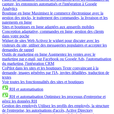
capture, les entonnoirs automatisés et l'intégration à Google
Analytics
Boutique en ligne
Maximisez le commerce électronique avec la
gestion des stocks, le traitement des commandes, la livraison et les
paiements en ligne
Sites et boutiques en ligne adaptées aux appareils mobiles
Conception adaptative, commandes en ligne, gestion des clients
dans votre poche
Widget de sites Web
Activez le widget pour discuter avec les
visiteurs du site, utiliser des messageries populaires et accepter les
demandes de rappel
Outils de marketing en ligne
Augmentez les ventes avec le
marketing par e-mail, sur Facebook ou Google Ads, l'automatisation
du marketing, l'intégration CRM
CoPilot dans les sites et les boutiques
Texte convaincant à la
demande, images générées par l'IA, invites détaillées, traduction de
textes
Voir toutes les fonctionnalités des sites et boutiques
RH et automatisation
RH et automatisation
Optimisez les processus d'entreprise et
gérez les données RH
Gestion des employés
Utilisez les profils des employés, la structure
de l'entreprise, les autorisations d'accès, Active Directory