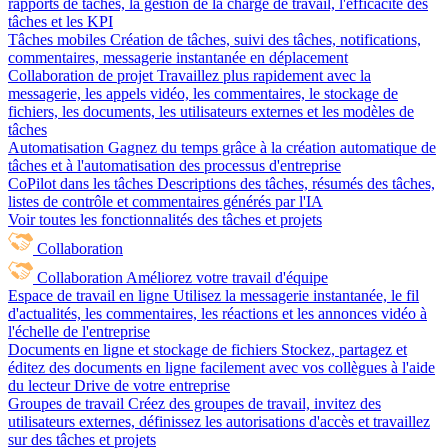
rapports de tâches, la gestion de la charge de travail, l'efficacité des
tâches et les KPI
Tâches mobiles
Création de tâches, suivi des tâches, notifications,
commentaires, messagerie instantanée en déplacement
Collaboration de projet
Travaillez plus rapidement avec la
messagerie, les appels vidéo, les commentaires, le stockage de
fichiers, les documents, les utilisateurs externes et les modèles de
tâches
Automatisation
Gagnez du temps grâce à la création automatique de
tâches et à l'automatisation des processus d'entreprise
CoPilot dans les tâches
Descriptions des tâches, résumés des tâches,
listes de contrôle et commentaires générés par l'IA
Voir toutes les fonctionnalités des tâches et projets
Collaboration
Collaboration
Améliorez votre travail d'équipe
Espace de travail en ligne
Utilisez la messagerie instantanée, le fil
d'actualités, les commentaires, les réactions et les annonces vidéo à
l'échelle de l'entreprise
Documents en ligne et stockage de fichiers
Stockez, partagez et
éditez des documents en ligne facilement avec vos collègues à l'aide
du lecteur Drive de votre entreprise
Groupes de travail
Créez des groupes de travail, invitez des
utilisateurs externes, définissez les autorisations d'accès et travaillez
sur des tâches et projets