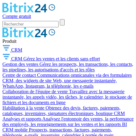
Compte gratuit
Produit
CRM
CRM
Gérez les ventes et les clients sans effort
Gestion des ventes
Gérez les prospects, les transactions, les contacts,
les pipelines, les autorisations d'accès et les rôles
Centre de contact
Communications omnicanales via des formulaires
CRM, des widgets de site Web, une messagerie instantanée,
WhatsApp, Instagram, la téléphonie, les e-mails
Collaboration de l'équipe de vente
Travaillez avec la messagerie
instantanée, les appels vidéo, les tâches, le calendrier, le stockage de
fichiers et les documents en ligne
Habilitation à la vente
Obtenez des devis, factures, paiements,
catalogues, inventaires, signatures électroniques, boutique CRM
Analyses et rapports
Analysez l'entonnoir des ventes, la performance
des employés, les renseignements sur les ventes et les rapports BI
CRM mobile
Prospects, transactions, factures, paiements,
téléphonie, e-mails, inventaire, calendrier à portée de main