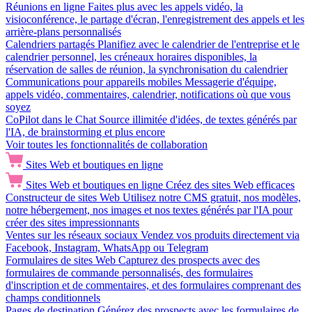
Réunions en ligne
Faites plus avec les appels vidéo, la
visioconférence, le partage d'écran, l'enregistrement des appels et les
arrière-plans personnalisés
Calendriers partagés
Planifiez avec le calendrier de l'entreprise et le
calendrier personnel, les créneaux horaires disponibles, la
réservation de salles de réunion, la synchronisation du calendrier
Communications pour appareils mobiles
Messagerie d'équipe,
appels vidéo, commentaires, calendrier, notifications où que vous
soyez
CoPilot dans le Chat
Source illimitée d'idées, de textes générés par
l'IA, de brainstorming et plus encore
Voir toutes les fonctionnalités de collaboration
Sites Web et boutiques en ligne
Sites Web et boutiques en ligne
Créez des sites Web efficaces
Constructeur de sites Web
Utilisez notre CMS gratuit, nos modèles,
notre hébergement, nos images et nos textes générés par l'IA pour
créer des sites impressionnants
Ventes sur les réseaux sociaux
Vendez vos produits directement via
Facebook, Instagram, WhatsApp ou Telegram
Formulaires de sites Web
Capturez des prospects avec des
formulaires de commande personnalisés, des formulaires
d'inscription et de commentaires, et des formulaires comprenant des
champs conditionnels
Pages de destination
Générez des prospects avec les formulaires de