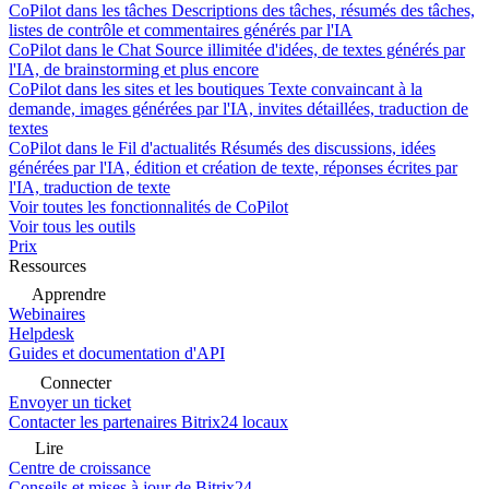
CoPilot dans les tâches
Descriptions des tâches, résumés des tâches,
listes de contrôle et commentaires générés par l'IA
CoPilot dans le Chat
Source illimitée d'idées, de textes générés par
l'IA, de brainstorming et plus encore
CoPilot dans les sites et les boutiques
Texte convaincant à la
demande, images générées par l'IA, invites détaillées, traduction de
textes
CoPilot dans le Fil d'actualités
Résumés des discussions, idées
générées par l'IA, édition et création de texte, réponses écrites par
l'IA, traduction de texte
Voir toutes les fonctionnalités de CoPilot
Voir tous les outils
Prix
Ressources
Apprendre
Webinaires
Helpdesk
Guides et documentation d'API
Connecter
Envoyer un ticket
Contacter les partenaires Bitrix24 locaux
Lire
Centre de croissance
Conseils et mises à jour de Bitrix24