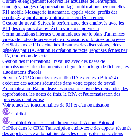
Culture et engagement
Recevez les actualités de l'entreprise,
sondages, badges d’appréciation, tags, notifications personnelles
RH mobile
Messagerie instantanée, appels vidéo, profils des
employés, approbations, notifications en déplacement
Gestion du travail
Suivez la performance des employés avec les
KPI, les rapports d'activité et la vue du superviseur
Communications internes
Communiquez par le biais d'annonces
vidéo, de notes de service et de discussions publiques ou privées
CoPilot dans le Fil d'actualités
Résumés des discussions, idées
générées par l'IA, édition et création de texte, réponses écrites par
l'IA, traduction de texte
Gestion des informations
Travaillez avec des bases de
connaissances, des documents en ligne, le stockage de fichiers, les
autorisations d'accès
Serveur MCP
Connectez des outils d'IA externes à Bitrix24 et
exécutez des actions sécurisées dans votre espace de travail
Automatisation
Rationalisez les opérations avec les demandes, les
approbations, les notes de frais, la RPA et l'automatisation des
processus d'entreprise
Voir toutes les fonctionnalités de RH et d'automatisation
CoPilot
CoPilot
Votre assistant alimenté par l'IA dans Bitrix24
CoPilot dans le CRM
Transcription audio-texte des appels, résumés
des appels, saisie automatique dans les champs des transactions