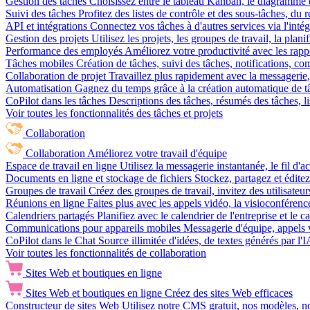
Gestion des tâches
Choisissez entre le tableau Kanban, le diagramme d
Suivi des tâches
Profitez des listes de contrôle et des sous-tâches, du
API et intégrations
Connectez vos tâches à d'autres services via l'int
Gestion des projets
Utilisez les projets, les groupes de travail, la plani
Performance des employés
Améliorez votre productivité avec les rappor
Tâches mobiles
Création de tâches, suivi des tâches, notifications, 
Collaboration de projet
Travaillez plus rapidement avec la messagerie, 
Automatisation
Gagnez du temps grâce à la création automatique de tâc
CoPilot dans les tâches
Descriptions des tâches, résumés des tâches, l
Voir toutes les fonctionnalités des tâches et projets
Collaboration
Collaboration
Améliorez votre travail d'équipe
Espace de travail en ligne
Utilisez la messagerie instantanée, le fil d'a
Documents en ligne et stockage de fichiers
Stockez, partagez et édite
Groupes de travail
Créez des groupes de travail, invitez des utilisateurs
Réunions en ligne
Faites plus avec les appels vidéo, la visioconférence
Calendriers partagés
Planifiez avec le calendrier de l'entreprise et le 
Communications pour appareils mobiles
Messagerie d'équipe, appels 
CoPilot dans le Chat
Source illimitée d'idées, de textes générés par l'
Voir toutes les fonctionnalités de collaboration
Sites Web et boutiques en ligne
Sites Web et boutiques en ligne
Créez des sites Web efficaces
Constructeur de sites Web
Utilisez notre CMS gratuit, nos modèles, no