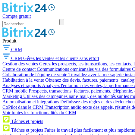
Compte gratuit
Produit
CRM
CRM
Gérez les ventes et les clients sans effort
Gestion des ventes
Gérez les prospects, les transactions, les contacts, l
Centre de contact
Communications omnicanales via des formulaires CR
Collaboration de l'équipe de vente
Travaillez avec la messagerie instan
Habilitation à la vente
Obtenez des devis, factures, paiements, catalo
Analyses et rapports
Analysez l'entonnoir des ventes, la performance d
CRM mobile
Prospects, transactions, factures, paiements, téléphonie, 
Marketing
Utilisez des campagnes par e-mail, des publicités sur les m
Automatisation et intégrations
Définissez des règles et des déclencheu
CoPilot dans le CRM
Transcription audio-texte des appels, résumés d
Voir toutes les fonctionnalités du CRM
Tâches et projets
Tâches et projets
Faites le travail plus facilement et plus rapideme