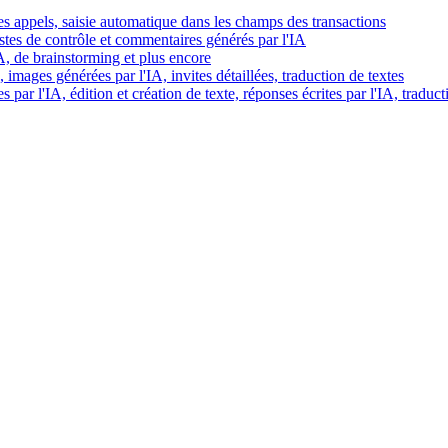
es appels, saisie automatique dans les champs des transactions
istes de contrôle et commentaires générés par l'IA
IA, de brainstorming et plus encore
images générées par l'IA, invites détaillées, traduction de textes
par l'IA, édition et création de texte, réponses écrites par l'IA, traduct