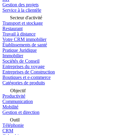
Gestion des projets
Service à la clientèle
Secteur d'activité
Transport et stockage
Restaurant
Travail à distance
Votre CRM immobilier
Établissements de santé
Pratique Juridique
Immobilier
Sociétés de Conseil
Entreprises du voyage
Entreprises de Construction
Boutiques et e-commerce
Catégories de produits
Objectif
Productivité
Communication
Mobilité
Gestion et direction
Outil
Téléphonie
CRM