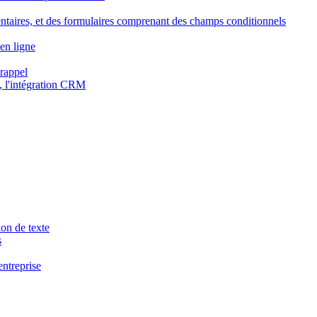
ntaires, et des formulaires comprenant des champs conditionnels
en ligne
 rappel
, l'intégration CRM
ion de texte
s
entreprise