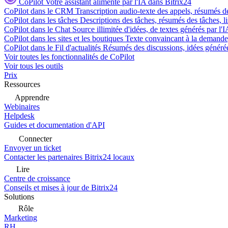
CoPilot
Votre assistant alimenté par l'IA dans Bitrix24
CoPilot dans le CRM
Transcription audio-texte des appels, résumés d
CoPilot dans les tâches
Descriptions des tâches, résumés des tâches, l
CoPilot dans le Chat
Source illimitée d'idées, de textes générés par l'
CoPilot dans les sites et les boutiques
Texte convaincant à la demande, 
CoPilot dans le Fil d'actualités
Résumés des discussions, idées générées 
Voir toutes les fonctionnalités de CoPilot
Voir tous les outils
Prix
Ressources
Apprendre
Webinaires
Helpdesk
Guides et documentation d'API
Connecter
Envoyer un ticket
Contacter les partenaires Bitrix24 locaux
Lire
Centre de croissance
Conseils et mises à jour de Bitrix24
Solutions
Rôle
Marketing
RH