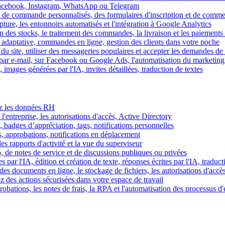
Facebook, Instagram, WhatsApp ou Telegram
 de commande personnalisés, des formulaires d'inscription et de comme
ture, les entonnoirs automatisés et l'intégration à Google Analytics
des stocks, le traitement des commandes, la livraison et les paiements 
adaptative, commandes en ligne, gestion des clients dans votre poche
 du site, utiliser des messageries populaires et accepter les demandes de
par e-mail, sur Facebook ou Google Ads, l'automatisation du marketing
images générées par l'IA, invites détaillées, traduction de textes
rez les données RH
 l'entreprise, les autorisations d'accès, Active Directory
, badges d’appréciation, tags, notifications personnelles
s, approbations, notifications en déplacement
s rapports d'activité et la vue du superviseur
de notes de service et de discussions publiques ou privées
par l'IA, édition et création de texte, réponses écrites par l'IA, traduct
es documents en ligne, le stockage de fichiers, les autorisations d'accè
z des actions sécurisées dans votre espace de travail
obations, les notes de frais, la RPA et l'automatisation des processus d'