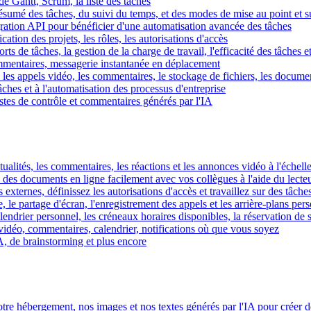
e Gantt, Scrum, la liste des tâches
 résumé des tâches, du suivi du temps, et des modes de mise au point et 
égration API pour bénéficier d'une automatisation avancée des tâches
fication des projets, les rôles, les autorisations d'accès
ts de tâches, la gestion de la charge de travail, l'efficacité des tâches e
commentaires, messagerie instantanée en déplacement
les appels vidéo, les commentaires, le stockage de fichiers, les document
hes et à l'automatisation des processus d'entreprise
istes de contrôle et commentaires générés par l'IA
ctualités, les commentaires, les réactions et les annonces vidéo à l'échelle
z des documents en ligne facilement avec vos collègues à l'aide du lecte
 externes, définissez les autorisations d'accès et travaillez sur des tâches
, le partage d'écran, l'enregistrement des appels et les arrière-plans per
calendrier personnel, les créneaux horaires disponibles, la réservation de
vidéo, commentaires, calendrier, notifications où que vous soyez
IA, de brainstorming et plus encore
tre hébergement, nos images et nos textes générés par l'IA pour créer d