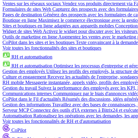
Ventes sur les réseaux sociaux
Vendez vos produits directement via 
Formulaires de sites Web
Capturez des prospects avec des formulaires
Pages de destination
Générez des prospects avec les formulaires de cap
Boutique en ligne
Maximisez le commerce électronique avec la gestion 
Sites et boutiques en ligne adaptées aux appareils mobiles
Conception 
Widget de sites Web
Activez le widget pour discuter avec les visiteurs
Outils de marketing en ligne
Augmentez les ventes avec le marketing 
CoPilot dans les sites et les boutiques
Texte convaincant à la demande, 
Voir toutes les fonctionnalités des sites et boutiques
RH et automatisation
RH et automatisation
Optimisez les processus d'entreprise et gé
Gestion des employés
Utilisez les profils des employés, la structure de
Culture et engagement
Recevez les actualités de l'entreprise, sondages
RH mobile
Messagerie instantanée, appels vidéo, profils des employé
Gestion du travail
Suivez la performance des employés avec les KPI, le
Communications internes
Communiquez par le biais d'annonces vidéo, 
CoPilot dans le Fil d'actualités
Résumés des discussions, idées générées 
Gestion des informations
Travaillez avec des bases de connaissances, d
Serveur MCP
Connectez des outils d'IA externes à Bitrix24 et exécute
Automatisation
Rationalisez les opérations avec les demandes, les appr
Voir toutes les fonctionnalités de RH et d'automatisation
CoPilot