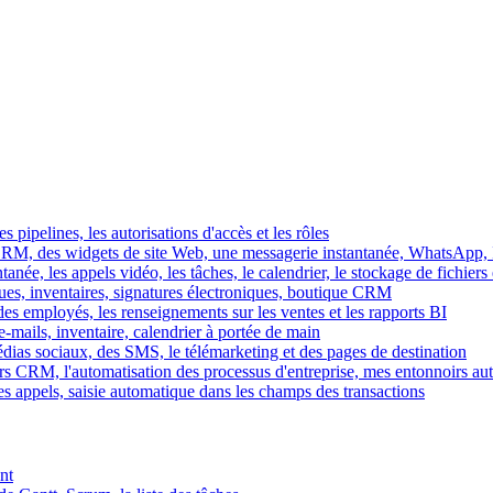
es pipelines, les autorisations d'accès et les rôles
M, des widgets de site Web, une messagerie instantanée, WhatsApp, Ins
tanée, les appels vidéo, les tâches, le calendrier, le stockage de fichier
gues, inventaires, signatures électroniques, boutique CRM
es employés, les renseignements sur les ventes et les rapports BI
e-mails, inventaire, calendrier à portée de main
édias sociaux, des SMS, le télémarketing et des pages de destination
rs CRM, l'automatisation des processus d'entreprise, mes entonnoirs au
es appels, saisie automatique dans les champs des transactions
nt