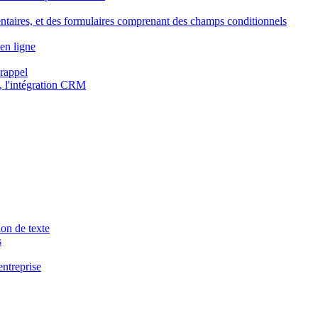
ntaires, et des formulaires comprenant des champs conditionnels
en ligne
 rappel
, l'intégration CRM
ion de texte
s
entreprise