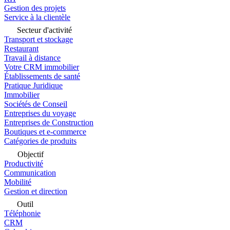
Gestion des projets
Service à la clientèle
Secteur d'activité
Transport et stockage
Restaurant
Travail à distance
Votre CRM immobilier
Établissements de santé
Pratique Juridique
Immobilier
Sociétés de Conseil
Entreprises du voyage
Entreprises de Construction
Boutiques et e-commerce
Catégories de produits
Objectif
Productivité
Communication
Mobilité
Gestion et direction
Outil
Téléphonie
CRM