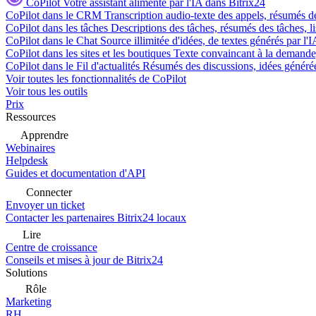
CoPilot
Votre assistant alimenté par l'IA dans Bitrix24
CoPilot dans le CRM
Transcription audio-texte des appels, résumés d
CoPilot dans les tâches
Descriptions des tâches, résumés des tâches, l
CoPilot dans le Chat
Source illimitée d'idées, de textes générés par l'
CoPilot dans les sites et les boutiques
Texte convaincant à la demande, 
CoPilot dans le Fil d'actualités
Résumés des discussions, idées générées 
Voir toutes les fonctionnalités de CoPilot
Voir tous les outils
Prix
Ressources
Apprendre
Webinaires
Helpdesk
Guides et documentation d'API
Connecter
Envoyer un ticket
Contacter les partenaires Bitrix24 locaux
Lire
Centre de croissance
Conseils et mises à jour de Bitrix24
Solutions
Rôle
Marketing
RH