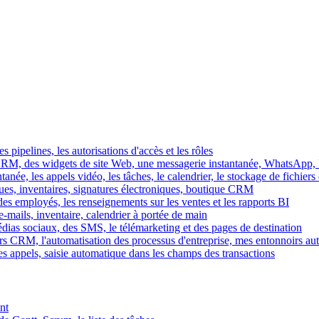
es pipelines, les autorisations d'accès et les rôles
M, des widgets de site Web, une messagerie instantanée, WhatsApp, Ins
tanée, les appels vidéo, les tâches, le calendrier, le stockage de fichier
gues, inventaires, signatures électroniques, boutique CRM
es employés, les renseignements sur les ventes et les rapports BI
e-mails, inventaire, calendrier à portée de main
édias sociaux, des SMS, le télémarketing et des pages de destination
rs CRM, l'automatisation des processus d'entreprise, mes entonnoirs au
es appels, saisie automatique dans les champs des transactions
nt