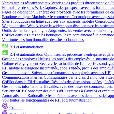
Ventes sur les réseaux sociaux
Vendez vos produits directement via 
Formulaires de sites Web
Capturez des prospects avec des formulaires
Pages de destination
Générez des prospects avec les formulaires de cap
Boutique en ligne
Maximisez le commerce électronique avec la gestion 
Sites et boutiques en ligne adaptées aux appareils mobiles
Conception 
Widget de sites Web
Activez le widget pour discuter avec les visiteurs
Outils de marketing en ligne
Augmentez les ventes avec le marketing 
CoPilot dans les sites et les boutiques
Texte convaincant à la demande, 
Voir toutes les fonctionnalités des sites et boutiques
RH et automatisation
RH et automatisation
Optimisez les processus d'entreprise et gé
Gestion des employés
Utilisez les profils des employés, la structure de
Culture et engagement
Recevez les actualités de l'entreprise, sondages
RH mobile
Messagerie instantanée, appels vidéo, profils des employé
Gestion du travail
Suivez la performance des employés avec les KPI, le
Communications internes
Communiquez par le biais d'annonces vidéo, 
CoPilot dans le Fil d'actualités
Résumés des discussions, idées générées 
Gestion des informations
Travaillez avec des bases de connaissances, d
Serveur MCP
Connectez des outils d'IA externes à Bitrix24 et exécute
Automatisation
Rationalisez les opérations avec les demandes, les appr
Voir toutes les fonctionnalités de RH et d'automatisation
CoPilot