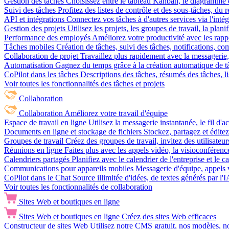
Gestion des tâches
Choisissez entre le tableau Kanban, le diagramme d
Suivi des tâches
Profitez des listes de contrôle et des sous-tâches, du
API et intégrations
Connectez vos tâches à d'autres services via l'int
Gestion des projets
Utilisez les projets, les groupes de travail, la plani
Performance des employés
Améliorez votre productivité avec les rappor
Tâches mobiles
Création de tâches, suivi des tâches, notifications, 
Collaboration de projet
Travaillez plus rapidement avec la messagerie, 
Automatisation
Gagnez du temps grâce à la création automatique de tâc
CoPilot dans les tâches
Descriptions des tâches, résumés des tâches, l
Voir toutes les fonctionnalités des tâches et projets
Collaboration
Collaboration
Améliorez votre travail d'équipe
Espace de travail en ligne
Utilisez la messagerie instantanée, le fil d'a
Documents en ligne et stockage de fichiers
Stockez, partagez et édite
Groupes de travail
Créez des groupes de travail, invitez des utilisateurs
Réunions en ligne
Faites plus avec les appels vidéo, la visioconférence
Calendriers partagés
Planifiez avec le calendrier de l'entreprise et le 
Communications pour appareils mobiles
Messagerie d'équipe, appels 
CoPilot dans le Chat
Source illimitée d'idées, de textes générés par l'
Voir toutes les fonctionnalités de collaboration
Sites Web et boutiques en ligne
Sites Web et boutiques en ligne
Créez des sites Web efficaces
Constructeur de sites Web
Utilisez notre CMS gratuit, nos modèles, no