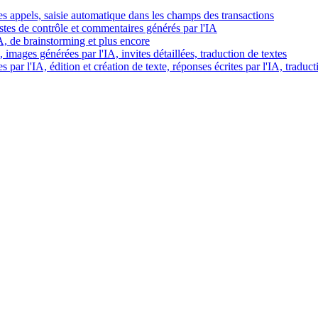
es appels, saisie automatique dans les champs des transactions
istes de contrôle et commentaires générés par l'IA
IA, de brainstorming et plus encore
images générées par l'IA, invites détaillées, traduction de textes
par l'IA, édition et création de texte, réponses écrites par l'IA, traduct