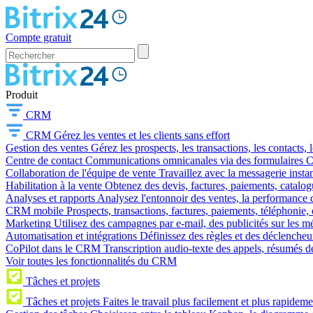
Compte gratuit
Produit
CRM
CRM
Gérez les ventes et les clients sans effort
Gestion des ventes
Gérez les prospects, les transactions, les contacts, l
Centre de contact
Communications omnicanales via des formulaires CR
Collaboration de l'équipe de vente
Travaillez avec la messagerie instan
Habilitation à la vente
Obtenez des devis, factures, paiements, catalo
Analyses et rapports
Analysez l'entonnoir des ventes, la performance d
CRM mobile
Prospects, transactions, factures, paiements, téléphonie, 
Marketing
Utilisez des campagnes par e-mail, des publicités sur les m
Automatisation et intégrations
Définissez des règles et des déclencheu
CoPilot dans le CRM
Transcription audio-texte des appels, résumés d
Voir toutes les fonctionnalités du CRM
Tâches et projets
Tâches et projets
Faites le travail plus facilement et plus rapideme