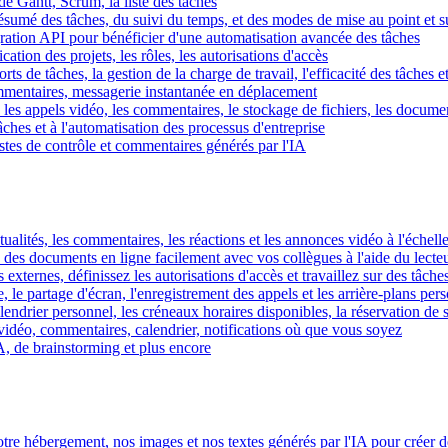
e Gantt, Scrum, la liste des tâches
 résumé des tâches, du suivi du temps, et des modes de mise au point et 
égration API pour bénéficier d'une automatisation avancée des tâches
fication des projets, les rôles, les autorisations d'accès
ts de tâches, la gestion de la charge de travail, l'efficacité des tâches e
commentaires, messagerie instantanée en déplacement
les appels vidéo, les commentaires, le stockage de fichiers, les document
hes et à l'automatisation des processus d'entreprise
istes de contrôle et commentaires générés par l'IA
ctualités, les commentaires, les réactions et les annonces vidéo à l'échelle
z des documents en ligne facilement avec vos collègues à l'aide du lecte
 externes, définissez les autorisations d'accès et travaillez sur des tâches
, le partage d'écran, l'enregistrement des appels et les arrière-plans per
calendrier personnel, les créneaux horaires disponibles, la réservation de
vidéo, commentaires, calendrier, notifications où que vous soyez
IA, de brainstorming et plus encore
tre hébergement, nos images et nos textes générés par l'IA pour créer d