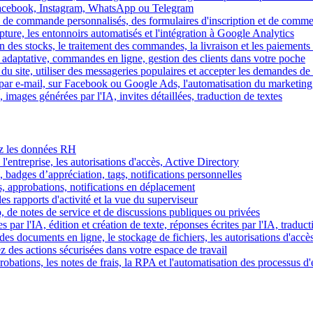
Facebook, Instagram, WhatsApp ou Telegram
 de commande personnalisés, des formulaires d'inscription et de comme
ture, les entonnoirs automatisés et l'intégration à Google Analytics
des stocks, le traitement des commandes, la livraison et les paiements 
adaptative, commandes en ligne, gestion des clients dans votre poche
 du site, utiliser des messageries populaires et accepter les demandes de
par e-mail, sur Facebook ou Google Ads, l'automatisation du marketing
images générées par l'IA, invites détaillées, traduction de textes
rez les données RH
 l'entreprise, les autorisations d'accès, Active Directory
, badges d’appréciation, tags, notifications personnelles
s, approbations, notifications en déplacement
s rapports d'activité et la vue du superviseur
de notes de service et de discussions publiques ou privées
par l'IA, édition et création de texte, réponses écrites par l'IA, traduct
es documents en ligne, le stockage de fichiers, les autorisations d'accè
z des actions sécurisées dans votre espace de travail
obations, les notes de frais, la RPA et l'automatisation des processus d'