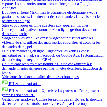
capture, les entonnoirs automatisés et l'intégration à Google
Analytics
Boutique en ligne
Maximisez le commerce électronique avec la
gestion des stocks, le traitement des commandes, la livraison et les
paiements en ligne
Sites et boutiques en ligne adaptées aux appareils mobiles
Conception adaptative, commandes en ligne, gestion des clients
dans votre poche
Widget de sites Web
Activez le widget pour discuter avec les
visiteurs du site, utiliser des messageries populaires et accepter les
demandes de rappel
Outils de marketing en ligne
Augmentez les ventes avec le
marketing par e-mail, sur Facebook ou Google Ads, l'automatisation
du marketing, l'intégration CRM
CoPilot dans les sites et les boutiques
Texte convaincant à la
demande, images générées par l'IA, invites détaillées, traduction de
textes
Voir toutes les fonctionnalités des sites et boutiques
RH et automatisation
RH et automatisation
Optimisez les processus d'entreprise et
gérez les données RH
Gestion des employés
Utilisez les profils des employés, la structure
de l'entreprise, les autorisations d'accès, Active Directory