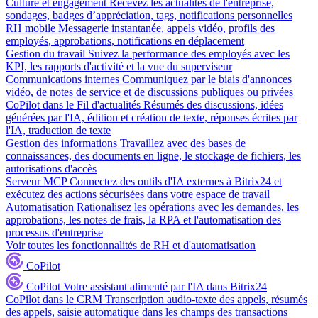
Culture et engagement
Recevez les actualités de l'entreprise,
sondages, badges d’appréciation, tags, notifications personnelles
RH mobile
Messagerie instantanée, appels vidéo, profils des
employés, approbations, notifications en déplacement
Gestion du travail
Suivez la performance des employés avec les
KPI, les rapports d'activité et la vue du superviseur
Communications internes
Communiquez par le biais d'annonces
vidéo, de notes de service et de discussions publiques ou privées
CoPilot dans le Fil d'actualités
Résumés des discussions, idées
générées par l'IA, édition et création de texte, réponses écrites par
l'IA, traduction de texte
Gestion des informations
Travaillez avec des bases de
connaissances, des documents en ligne, le stockage de fichiers, les
autorisations d'accès
Serveur MCP
Connectez des outils d'IA externes à Bitrix24 et
exécutez des actions sécurisées dans votre espace de travail
Automatisation
Rationalisez les opérations avec les demandes, les
approbations, les notes de frais, la RPA et l'automatisation des
processus d'entreprise
Voir toutes les fonctionnalités de RH et d'automatisation
CoPilot
CoPilot
Votre assistant alimenté par l'IA dans Bitrix24
CoPilot dans le CRM
Transcription audio-texte des appels, résumés
des appels, saisie automatique dans les champs des transactions