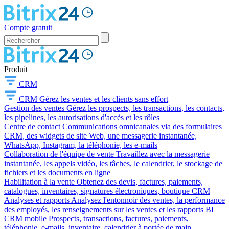
Compte gratuit
Produit
CRM
CRM
Gérez les ventes et les clients sans effort
Gestion des ventes
Gérez les prospects, les transactions, les contacts,
les pipelines, les autorisations d'accès et les rôles
Centre de contact
Communications omnicanales via des formulaires
CRM, des widgets de site Web, une messagerie instantanée,
WhatsApp, Instagram, la téléphonie, les e-mails
Collaboration de l'équipe de vente
Travaillez avec la messagerie
instantanée, les appels vidéo, les tâches, le calendrier, le stockage de
fichiers et les documents en ligne
Habilitation à la vente
Obtenez des devis, factures, paiements,
catalogues, inventaires, signatures électroniques, boutique CRM
Analyses et rapports
Analysez l'entonnoir des ventes, la performance
des employés, les renseignements sur les ventes et les rapports BI
CRM mobile
Prospects, transactions, factures, paiements,
téléphonie, e-mails, inventaire, calendrier à portée de main