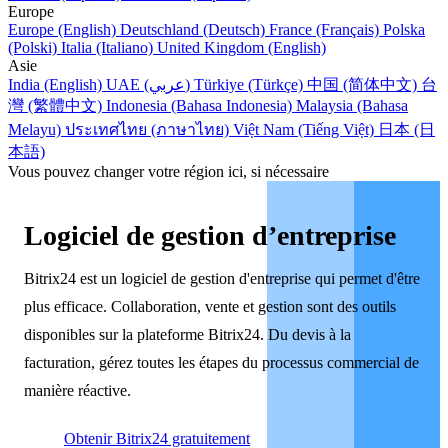
Europe
Europe (English)
Deutschland (Deutsch)
France (Français)
Polska
(Polski)
Italia (Italiano)
United Kingdom (English)
Asie
India (English)
UAE (عربي)
Türkiye (Türkçe)
中国 (简体中文)
台
灣 (繁體中文)
Indonesia (Bahasa Indonesia)
Malaysia (Bahasa
Melayu)
ประเทศไทย (ภาษาไทย)
Việt Nam (Tiếng Việt)
日本 (日
本語)
Vous pouvez changer votre région ici, si nécessaire
Logiciel de gestion d’entreprise
Bitrix24 est un logiciel de gestion d'entreprise qui permet d'être
plus efficace. Collaboration, vente et gestion sont des outils
disponibles sur la plateforme Bitrix24. Du devis à la
facturation, gérez toutes les étapes du processus commercial de
manière réactive.
Obtenir Bitrix24 gratuitement