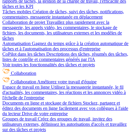
rapports de tâches, la gestion de la charge de travail, l'efficacité des
tâches et les KPI
Tâches mobiles
Création de tâches, suivi des tâches, notifications,
commentaires, messagerie instantanée en déplacement
Collaboration de projet
Travaillez plus rapidement avec la
messagerie, les appels vidéo, les commentaires, le stockage de
fichiers, les documents, les utilisateurs externes et les modèles de
tâches
Automatisation
Gagnez du temps grâce à la création automatique de
tâches et à l'automatisation des processus d'entreprise
CoPilot dans les tâches
Descriptions des tâches, résumés des tâches,
listes de contrôle et commentaires générés par l'IA
Voir toutes les fonctionnalités des tâches et projets
Collaboration
Collaboration
Améliorez votre travail d'équipe
Espace de travail en ligne
Utilisez la messagerie instantanée, le fil
d'actualités, les commentaires, les réactions et les annonces vidéo à
l'échelle de l'entreprise
Documents en ligne et stockage de fichiers
Stockez, partagez et
éditez des documents en ligne facilement avec vos collègues à l'aide
du lecteur Drive de votre entreprise
Groupes de travail
Créez des groupes de travail, invitez des
utilisateurs externes, définissez les autorisations d'accès et travaillez
sur des tâches et projets