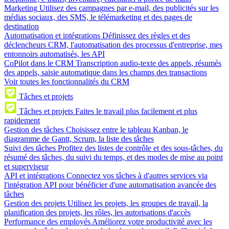
Marketing
Utilisez des campagnes par e-mail, des publicités sur les
médias sociaux, des SMS, le télémarketing et des pages de
destination
Automatisation et intégrations
Définissez des règles et des
déclencheurs CRM, l'automatisation des processus d'entreprise, mes
entonnoirs automatisés, les API
CoPilot dans le CRM
Transcription audio-texte des appels, résumés
des appels, saisie automatique dans les champs des transactions
Voir toutes les fonctionnalités du CRM
Tâches et projets
Tâches et projets
Faites le travail plus facilement et plus
rapidement
Gestion des tâches
Choisissez entre le tableau Kanban, le
diagramme de Gantt, Scrum, la liste des tâches
Suivi des tâches
Profitez des listes de contrôle et des sous-tâches, du
résumé des tâches, du suivi du temps, et des modes de mise au point
et superviseur
API et intégrations
Connectez vos tâches à d'autres services via
l'intégration API pour bénéficier d'une automatisation avancée des
tâches
Gestion des projets
Utilisez les projets, les groupes de travail, la
planification des projets, les rôles, les autorisations d'accès
Performance des employés
Améliorez votre productivité avec les