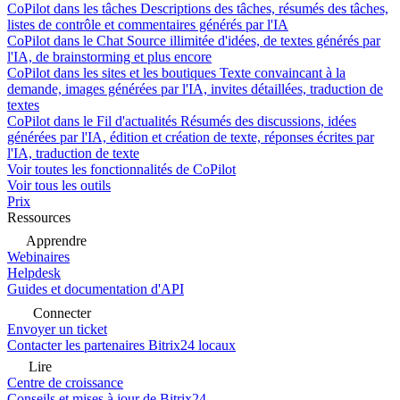
CoPilot dans les tâches
Descriptions des tâches, résumés des tâches,
listes de contrôle et commentaires générés par l'IA
CoPilot dans le Chat
Source illimitée d'idées, de textes générés par
l'IA, de brainstorming et plus encore
CoPilot dans les sites et les boutiques
Texte convaincant à la
demande, images générées par l'IA, invites détaillées, traduction de
textes
CoPilot dans le Fil d'actualités
Résumés des discussions, idées
générées par l'IA, édition et création de texte, réponses écrites par
l'IA, traduction de texte
Voir toutes les fonctionnalités de CoPilot
Voir tous les outils
Prix
Ressources
Apprendre
Webinaires
Helpdesk
Guides et documentation d'API
Connecter
Envoyer un ticket
Contacter les partenaires Bitrix24 locaux
Lire
Centre de croissance
Conseils et mises à jour de Bitrix24