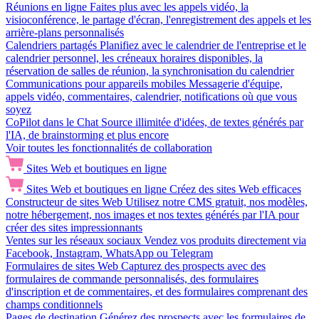
Réunions en ligne
Faites plus avec les appels vidéo, la
visioconférence, le partage d'écran, l'enregistrement des appels et les
arrière-plans personnalisés
Calendriers partagés
Planifiez avec le calendrier de l'entreprise et le
calendrier personnel, les créneaux horaires disponibles, la
réservation de salles de réunion, la synchronisation du calendrier
Communications pour appareils mobiles
Messagerie d'équipe,
appels vidéo, commentaires, calendrier, notifications où que vous
soyez
CoPilot dans le Chat
Source illimitée d'idées, de textes générés par
l'IA, de brainstorming et plus encore
Voir toutes les fonctionnalités de collaboration
Sites Web et boutiques en ligne
Sites Web et boutiques en ligne
Créez des sites Web efficaces
Constructeur de sites Web
Utilisez notre CMS gratuit, nos modèles,
notre hébergement, nos images et nos textes générés par l'IA pour
créer des sites impressionnants
Ventes sur les réseaux sociaux
Vendez vos produits directement via
Facebook, Instagram, WhatsApp ou Telegram
Formulaires de sites Web
Capturez des prospects avec des
formulaires de commande personnalisés, des formulaires
d'inscription et de commentaires, et des formulaires comprenant des
champs conditionnels
Pages de destination
Générez des prospects avec les formulaires de