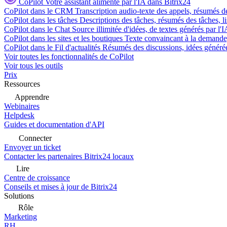
CoPilot
Votre assistant alimenté par l'IA dans Bitrix24
CoPilot dans le CRM
Transcription audio-texte des appels, résumés d
CoPilot dans les tâches
Descriptions des tâches, résumés des tâches, l
CoPilot dans le Chat
Source illimitée d'idées, de textes générés par l'
CoPilot dans les sites et les boutiques
Texte convaincant à la demande, 
CoPilot dans le Fil d'actualités
Résumés des discussions, idées générées 
Voir toutes les fonctionnalités de CoPilot
Voir tous les outils
Prix
Ressources
Apprendre
Webinaires
Helpdesk
Guides et documentation d'API
Connecter
Envoyer un ticket
Contacter les partenaires Bitrix24 locaux
Lire
Centre de croissance
Conseils et mises à jour de Bitrix24
Solutions
Rôle
Marketing
RH