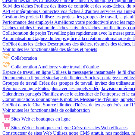
Gestion des tâches
Choisissez entre le tableau Kanban, le diagramme d
Suivi des tâches
Profitez des listes de contrôle et des sous-tâches, du
API et intégrations
Connectez vos tâches à d'autres services via l'int
Gestion des projets
Utilisez les projets, les groupes de travail, la plani
Performance des employés
Améliorez votre productivité avec les rappor
Tâches mobiles
Création de tâches, suivi des tâches, notifications, 
Collaboration de projet
Travaillez plus rapidement avec la messagerie, 
Automatisation
Gagnez du temps grâce à la création automatique de tâc
CoPilot dans les tâches
Descriptions des tâches, résumés des tâches, l
Voir toutes les fonctionnalités des tâches et projets
Collaboration
Collaboration
Améliorez votre travail d'équipe
Espace de travail en ligne
Utilisez la messagerie instantanée, le fil d'a
Documents en ligne et stockage de fichiers
Stockez, partagez et édite
Groupes de travail
Créez des groupes de travail, invitez des utilisateurs
Réunions en ligne
Faites plus avec les appels vidéo, la visioconférence
Calendriers partagés
Planifiez avec le calendrier de l'entreprise et le 
Communications pour appareils mobiles
Messagerie d'équipe, appels 
CoPilot dans le Chat
Source illimitée d'idées, de textes générés par l'
Voir toutes les fonctionnalités de collaboration
Sites Web et boutiques en ligne
Sites Web et boutiques en ligne
Créez des sites Web efficaces
Constructeur de sites Web
Utilisez notre CMS gratuit, nos modèles, no