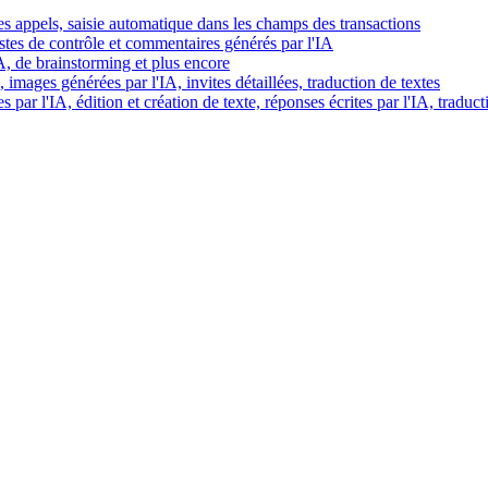
es appels, saisie automatique dans les champs des transactions
istes de contrôle et commentaires générés par l'IA
IA, de brainstorming et plus encore
images générées par l'IA, invites détaillées, traduction de textes
par l'IA, édition et création de texte, réponses écrites par l'IA, traduct