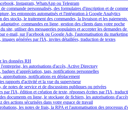
Facebook, Instagram, WhatsApp ou Telegram
 de commande personnalisés, des formulaires d'inscription et de comme
ture, les entonnoirs automatisés et l'intégration à Google Analytics
des stocks, le traitement des commandes, la livraison et les paiements 
adaptative, commandes en ligne, gestion des clients dans votre poche
 du site, utiliser des messageries populaires et accepter les demandes de
par e-mail, sur Facebook ou Google Ads, l'automatisation du marketing
images générées par l'IA, invites détaillées, traduction de textes
rez les données RH
 l'entreprise, les autorisations d'accès, Active Directory
, badges d’appréciation, tags, notifications personnelles
s, approbations, notifications en déplacement
s rapports d'activité et la vue du superviseur
de notes de service et de discussions publiques ou privées
par l'IA, édition et création de texte, réponses écrites par l'IA, traduct
es documents en ligne, le stockage de fichiers, les autorisations d'accè
z des actions sécurisées dans votre espace de travail
obations, les notes de frais, la RPA et l'automatisation des processus d'