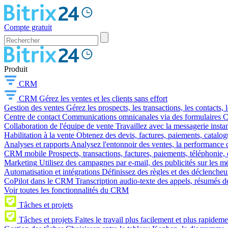
Compte gratuit
Produit
CRM
CRM
Gérez les ventes et les clients sans effort
Gestion des ventes
Gérez les prospects, les transactions, les contacts, l
Centre de contact
Communications omnicanales via des formulaires CR
Collaboration de l'équipe de vente
Travaillez avec la messagerie instan
Habilitation à la vente
Obtenez des devis, factures, paiements, catalo
Analyses et rapports
Analysez l'entonnoir des ventes, la performance d
CRM mobile
Prospects, transactions, factures, paiements, téléphonie, 
Marketing
Utilisez des campagnes par e-mail, des publicités sur les m
Automatisation et intégrations
Définissez des règles et des déclencheu
CoPilot dans le CRM
Transcription audio-texte des appels, résumés d
Voir toutes les fonctionnalités du CRM
Tâches et projets
Tâches et projets
Faites le travail plus facilement et plus rapideme