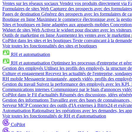
Ventes sur les réseaux sociaux
Vendez vos produits directement via 
Formulaires de sites Web
Capturez des prospects avec des formulaires
Pages de destination
Générez des prospects avec les formulaires de cap
Boutique en ligne
Maximisez le commerce électronique avec la gestion 
Sites et boutiques en ligne adaptées aux appareils mobiles
Conception 
Widget de sites Web
Activez le widget pour discuter avec les visiteurs
Outils de marketing en ligne
Augmentez les ventes avec le marketing 
CoPilot dans les sites et les boutiques
Texte convaincant à la demande, 
Voir toutes les fonctionnalités des sites et boutiques
RH et automatisation
RH et automatisation
Optimisez les processus d'entreprise et gé
Gestion des employés
Utilisez les profils des employés, la structure de
Culture et engagement
Recevez les actualités de l'entreprise, sondages
RH mobile
Messagerie instantanée, appels vidéo, profils des employé
Gestion du travail
Suivez la performance des employés avec les KPI, le
Communications internes
Communiquez par le biais d'annonces vidéo, 
CoPilot dans le Fil d'actualités
Résumés des discussions, idées générées 
Gestion des informations
Travaillez avec des bases de connaissances, d
Serveur MCP
Connectez des outils d'IA externes à Bitrix24 et exécute
Automatisation
Rationalisez les opérations avec les demandes, les appr
Voir toutes les fonctionnalités de RH et d'automatisation
CoPilot