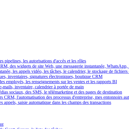
es pipelines, les autorisations d'accès et les rôles
M, des widgets de site Web, une messagerie instantanée, WhatsApp, Ins
tanée, les appels vidéo, les tâches, le calendrier, le stockage de fichier
gues, inventaires, signatures électroniques, boutique CRM
es employés, les renseignements sur les ventes et les rapports BI
e-mails, inventaire, calendrier à portée de main
édias sociaux, des SMS, le télémarketing et des pages de destination
rs CRM, l'automatisation des processus d'entreprise, mes entonnoirs au
es appels, saisie automatique dans les champs des transactions
nt