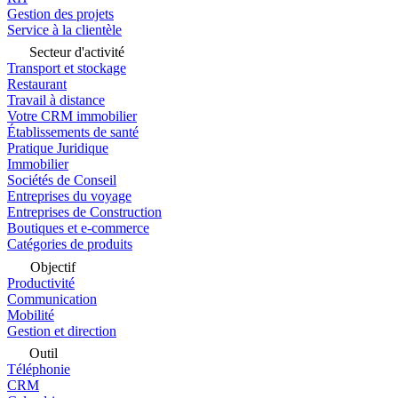
Gestion des projets
Service à la clientèle
Secteur d'activité
Transport et stockage
Restaurant
Travail à distance
Votre CRM immobilier
Établissements de santé
Pratique Juridique
Immobilier
Sociétés de Conseil
Entreprises du voyage
Entreprises de Construction
Boutiques et e-commerce
Catégories de produits
Objectif
Productivité
Communication
Mobilité
Gestion et direction
Outil
Téléphonie
CRM