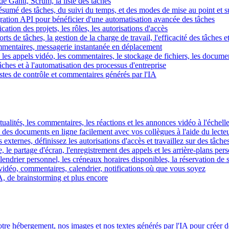
e Gantt, Scrum, la liste des tâches
 résumé des tâches, du suivi du temps, et des modes de mise au point et 
égration API pour bénéficier d'une automatisation avancée des tâches
fication des projets, les rôles, les autorisations d'accès
ts de tâches, la gestion de la charge de travail, l'efficacité des tâches e
commentaires, messagerie instantanée en déplacement
les appels vidéo, les commentaires, le stockage de fichiers, les document
hes et à l'automatisation des processus d'entreprise
istes de contrôle et commentaires générés par l'IA
ctualités, les commentaires, les réactions et les annonces vidéo à l'échelle
z des documents en ligne facilement avec vos collègues à l'aide du lecte
 externes, définissez les autorisations d'accès et travaillez sur des tâches
, le partage d'écran, l'enregistrement des appels et les arrière-plans per
calendrier personnel, les créneaux horaires disponibles, la réservation de
vidéo, commentaires, calendrier, notifications où que vous soyez
IA, de brainstorming et plus encore
tre hébergement, nos images et nos textes générés par l'IA pour créer d