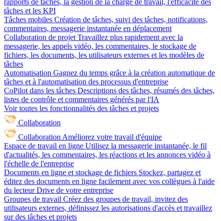
rapports de tâches, la gestion de la charge de travail, l'efficacité des
tâches et les KPI
Tâches mobiles
Création de tâches, suivi des tâches, notifications,
commentaires, messagerie instantanée en déplacement
Collaboration de projet
Travaillez plus rapidement avec la
messagerie, les appels vidéo, les commentaires, le stockage de
fichiers, les documents, les utilisateurs externes et les modèles de
tâches
Automatisation
Gagnez du temps grâce à la création automatique de
tâches et à l'automatisation des processus d'entreprise
CoPilot dans les tâches
Descriptions des tâches, résumés des tâches,
listes de contrôle et commentaires générés par l'IA
Voir toutes les fonctionnalités des tâches et projets
Collaboration
Collaboration
Améliorez votre travail d'équipe
Espace de travail en ligne
Utilisez la messagerie instantanée, le fil
d'actualités, les commentaires, les réactions et les annonces vidéo à
l'échelle de l'entreprise
Documents en ligne et stockage de fichiers
Stockez, partagez et
éditez des documents en ligne facilement avec vos collègues à l'aide
du lecteur Drive de votre entreprise
Groupes de travail
Créez des groupes de travail, invitez des
utilisateurs externes, définissez les autorisations d'accès et travaillez
sur des tâches et projets