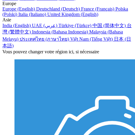
Europe
Europe (English)
Deutschland (Deutsch)
France (Français)
Polska
(Polski)
Italia (Italiano)
United Kingdom (English)
Asie
India (English)
UAE (عربي)
Türkiye (Türkçe)
中国 (简体中文)
台
灣 (繁體中文)
Indonesia (Bahasa Indonesia)
Malaysia (Bahasa
Melayu)
ประเทศไทย (ภาษาไทย)
Việt Nam (Tiếng Việt)
日本 (日
本語)
Vous pouvez changer votre région ici, si nécessaire