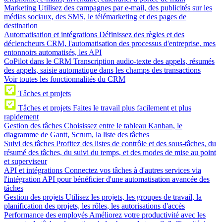
Marketing
Utilisez des campagnes par e-mail, des publicités sur les
médias sociaux, des SMS, le télémarketing et des pages de
destination
Automatisation et intégrations
Définissez des règles et des
déclencheurs CRM, l'automatisation des processus d'entreprise, mes
entonnoirs automatisés, les API
CoPilot dans le CRM
Transcription audio-texte des appels, résumés
des appels, saisie automatique dans les champs des transactions
Voir toutes les fonctionnalités du CRM
Tâches et projets
Tâches et projets
Faites le travail plus facilement et plus
rapidement
Gestion des tâches
Choisissez entre le tableau Kanban, le
diagramme de Gantt, Scrum, la liste des tâches
Suivi des tâches
Profitez des listes de contrôle et des sous-tâches, du
résumé des tâches, du suivi du temps, et des modes de mise au point
et superviseur
API et intégrations
Connectez vos tâches à d'autres services via
l'intégration API pour bénéficier d'une automatisation avancée des
tâches
Gestion des projets
Utilisez les projets, les groupes de travail, la
planification des projets, les rôles, les autorisations d'accès
Performance des employés
Améliorez votre productivité avec les