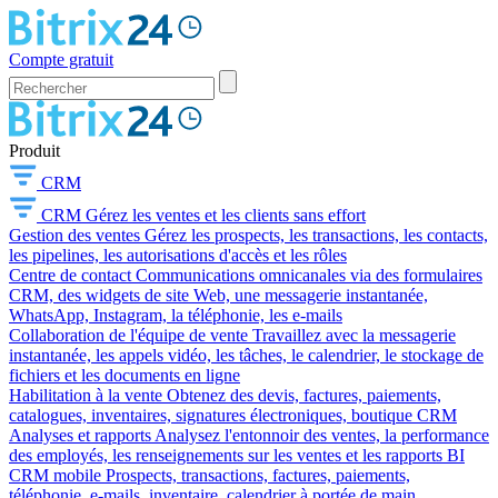
Compte gratuit
Produit
CRM
CRM
Gérez les ventes et les clients sans effort
Gestion des ventes
Gérez les prospects, les transactions, les contacts,
les pipelines, les autorisations d'accès et les rôles
Centre de contact
Communications omnicanales via des formulaires
CRM, des widgets de site Web, une messagerie instantanée,
WhatsApp, Instagram, la téléphonie, les e-mails
Collaboration de l'équipe de vente
Travaillez avec la messagerie
instantanée, les appels vidéo, les tâches, le calendrier, le stockage de
fichiers et les documents en ligne
Habilitation à la vente
Obtenez des devis, factures, paiements,
catalogues, inventaires, signatures électroniques, boutique CRM
Analyses et rapports
Analysez l'entonnoir des ventes, la performance
des employés, les renseignements sur les ventes et les rapports BI
CRM mobile
Prospects, transactions, factures, paiements,
téléphonie, e-mails, inventaire, calendrier à portée de main