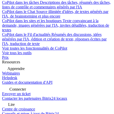
CoPilot dans les tâches
Descriptions des tâches, résumés des tâches,
listes de contrôle et commentaires générés par l'IA
CoPilot dans le Chat
Source illimitée d'idées, de textes générés par
l'IA, de brainstorming et plus encore
CoPilot dans les sites et les boutiques
Texte convaincant à la
demande, images générées par l'IA, invites détaillées, traduction de
textes
CoPilot dans le Fil d'actualités
Résumés des discussions, idées
générées par l'IA, édition et création de texte, réponses écrites par
l'IA, traduction de texte
Voir toutes les fonctionnalités de CoPilot
Voir tous les outils
Prix
Ressources
Apprendre
Webinaires
Helpdesk
Guides et documentation d'API
Connecter
Envoyer un ticket
Contacter les partenaires Bitrix24 locaux
Lire
Centre de croissance
Conseils et mises à jour de Bitrix24