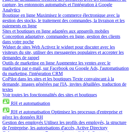
capture, les entonnoirs automatisés et l'intégration à Google
Analytics
Boutique en ligne
Maximisez le commerce électronique avec la
gestion des stocks, le traitement des commandes, la livraison et les
paiements en ligne
Sites et boutiques en ligne adaptées aux appareils mobiles
Conception adaptative, commandes en ligne, gestion des clients
dans votre poche
Widget de sites Web
Activez le widget pour discuter avec les
visiteurs du site, utiliser des messageries populaires et accepter les
demandes de rappel
Outils de marketing en ligne
Augmentez les ventes avec le
marketing par e-mail, sur Facebook ou Google Ads, l'automatisation
du marketing, l'intégration CRM
CoPilot dans les sites et les boutiques
Texte convaincant à la
demande, images générées par l'IA, invites détaillées, traduction de
textes
Voir toutes les fonctionnalités des sites et boutiques
RH et automatisation
RH et automatisation
Optimisez les processus d'entreprise et
gérez les données RH
Gestion des employés
Utilisez les profils des employés, la structure
de l'entreprise, les autorisations d'accès, Active Directory