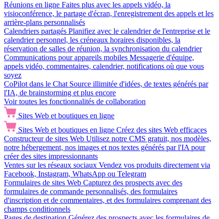
Réunions en ligne
Faites plus avec les appels vidéo, la
visioconférence, le partage d'écran, l'enregistrement des appels et les
arrière-plans personnalisés
Calendriers partagés
Planifiez avec le calendrier de l'entreprise et le
calendrier personnel, les créneaux horaires disponibles, la
réservation de salles de réunion, la synchronisation du calendrier
Communications pour appareils mobiles
Messagerie d'équipe,
appels vidéo, commentaires, calendrier, notifications où que vous
soyez
CoPilot dans le Chat
Source illimitée d'idées, de textes générés par
l'IA, de brainstorming et plus encore
Voir toutes les fonctionnalités de collaboration
Sites Web et boutiques en ligne
Sites Web et boutiques en ligne
Créez des sites Web efficaces
Constructeur de sites Web
Utilisez notre CMS gratuit, nos modèles,
notre hébergement, nos images et nos textes générés par l'IA pour
créer des sites impressionnants
Ventes sur les réseaux sociaux
Vendez vos produits directement via
Facebook, Instagram, WhatsApp ou Telegram
Formulaires de sites Web
Capturez des prospects avec des
formulaires de commande personnalisés, des formulaires
d'inscription et de commentaires, et des formulaires comprenant des
champs conditionnels
Pages de destination
Générez des prospects avec les formulaires de