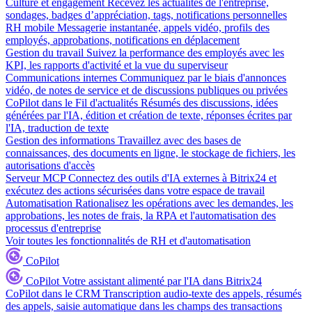
Culture et engagement
Recevez les actualités de l'entreprise,
sondages, badges d’appréciation, tags, notifications personnelles
RH mobile
Messagerie instantanée, appels vidéo, profils des
employés, approbations, notifications en déplacement
Gestion du travail
Suivez la performance des employés avec les
KPI, les rapports d'activité et la vue du superviseur
Communications internes
Communiquez par le biais d'annonces
vidéo, de notes de service et de discussions publiques ou privées
CoPilot dans le Fil d'actualités
Résumés des discussions, idées
générées par l'IA, édition et création de texte, réponses écrites par
l'IA, traduction de texte
Gestion des informations
Travaillez avec des bases de
connaissances, des documents en ligne, le stockage de fichiers, les
autorisations d'accès
Serveur MCP
Connectez des outils d'IA externes à Bitrix24 et
exécutez des actions sécurisées dans votre espace de travail
Automatisation
Rationalisez les opérations avec les demandes, les
approbations, les notes de frais, la RPA et l'automatisation des
processus d'entreprise
Voir toutes les fonctionnalités de RH et d'automatisation
CoPilot
CoPilot
Votre assistant alimenté par l'IA dans Bitrix24
CoPilot dans le CRM
Transcription audio-texte des appels, résumés
des appels, saisie automatique dans les champs des transactions