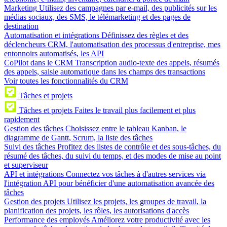
Marketing
Utilisez des campagnes par e-mail, des publicités sur les
médias sociaux, des SMS, le télémarketing et des pages de
destination
Automatisation et intégrations
Définissez des règles et des
déclencheurs CRM, l'automatisation des processus d'entreprise, mes
entonnoirs automatisés, les API
CoPilot dans le CRM
Transcription audio-texte des appels, résumés
des appels, saisie automatique dans les champs des transactions
Voir toutes les fonctionnalités du CRM
Tâches et projets
Tâches et projets
Faites le travail plus facilement et plus
rapidement
Gestion des tâches
Choisissez entre le tableau Kanban, le
diagramme de Gantt, Scrum, la liste des tâches
Suivi des tâches
Profitez des listes de contrôle et des sous-tâches, du
résumé des tâches, du suivi du temps, et des modes de mise au point
et superviseur
API et intégrations
Connectez vos tâches à d'autres services via
l'intégration API pour bénéficier d'une automatisation avancée des
tâches
Gestion des projets
Utilisez les projets, les groupes de travail, la
planification des projets, les rôles, les autorisations d'accès
Performance des employés
Améliorez votre productivité avec les