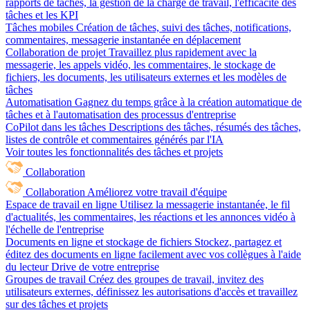
rapports de tâches, la gestion de la charge de travail, l'efficacité des
tâches et les KPI
Tâches mobiles
Création de tâches, suivi des tâches, notifications,
commentaires, messagerie instantanée en déplacement
Collaboration de projet
Travaillez plus rapidement avec la
messagerie, les appels vidéo, les commentaires, le stockage de
fichiers, les documents, les utilisateurs externes et les modèles de
tâches
Automatisation
Gagnez du temps grâce à la création automatique de
tâches et à l'automatisation des processus d'entreprise
CoPilot dans les tâches
Descriptions des tâches, résumés des tâches,
listes de contrôle et commentaires générés par l'IA
Voir toutes les fonctionnalités des tâches et projets
Collaboration
Collaboration
Améliorez votre travail d'équipe
Espace de travail en ligne
Utilisez la messagerie instantanée, le fil
d'actualités, les commentaires, les réactions et les annonces vidéo à
l'échelle de l'entreprise
Documents en ligne et stockage de fichiers
Stockez, partagez et
éditez des documents en ligne facilement avec vos collègues à l'aide
du lecteur Drive de votre entreprise
Groupes de travail
Créez des groupes de travail, invitez des
utilisateurs externes, définissez les autorisations d'accès et travaillez
sur des tâches et projets