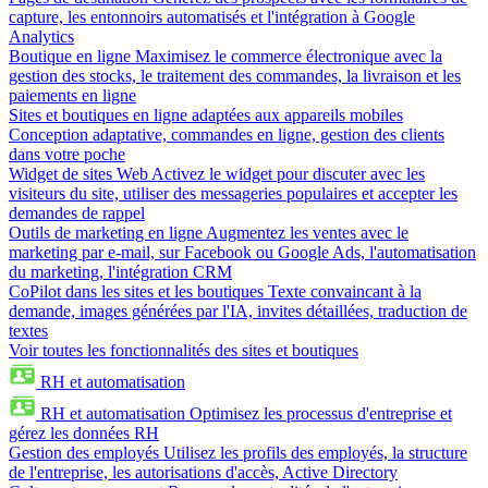
capture, les entonnoirs automatisés et l'intégration à Google
Analytics
Boutique en ligne
Maximisez le commerce électronique avec la
gestion des stocks, le traitement des commandes, la livraison et les
paiements en ligne
Sites et boutiques en ligne adaptées aux appareils mobiles
Conception adaptative, commandes en ligne, gestion des clients
dans votre poche
Widget de sites Web
Activez le widget pour discuter avec les
visiteurs du site, utiliser des messageries populaires et accepter les
demandes de rappel
Outils de marketing en ligne
Augmentez les ventes avec le
marketing par e-mail, sur Facebook ou Google Ads, l'automatisation
du marketing, l'intégration CRM
CoPilot dans les sites et les boutiques
Texte convaincant à la
demande, images générées par l'IA, invites détaillées, traduction de
textes
Voir toutes les fonctionnalités des sites et boutiques
RH et automatisation
RH et automatisation
Optimisez les processus d'entreprise et
gérez les données RH
Gestion des employés
Utilisez les profils des employés, la structure
de l'entreprise, les autorisations d'accès, Active Directory