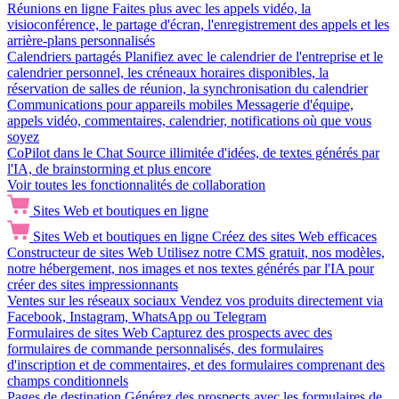
Réunions en ligne
Faites plus avec les appels vidéo, la
visioconférence, le partage d'écran, l'enregistrement des appels et les
arrière-plans personnalisés
Calendriers partagés
Planifiez avec le calendrier de l'entreprise et le
calendrier personnel, les créneaux horaires disponibles, la
réservation de salles de réunion, la synchronisation du calendrier
Communications pour appareils mobiles
Messagerie d'équipe,
appels vidéo, commentaires, calendrier, notifications où que vous
soyez
CoPilot dans le Chat
Source illimitée d'idées, de textes générés par
l'IA, de brainstorming et plus encore
Voir toutes les fonctionnalités de collaboration
Sites Web et boutiques en ligne
Sites Web et boutiques en ligne
Créez des sites Web efficaces
Constructeur de sites Web
Utilisez notre CMS gratuit, nos modèles,
notre hébergement, nos images et nos textes générés par l'IA pour
créer des sites impressionnants
Ventes sur les réseaux sociaux
Vendez vos produits directement via
Facebook, Instagram, WhatsApp ou Telegram
Formulaires de sites Web
Capturez des prospects avec des
formulaires de commande personnalisés, des formulaires
d'inscription et de commentaires, et des formulaires comprenant des
champs conditionnels
Pages de destination
Générez des prospects avec les formulaires de