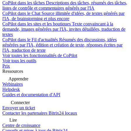
CoPilot dans les tâches
Descriptions des tâches, résumés des tâches,
listes de contrôle et commentaires générés par l'IA
CoPilot dans le Chat
Source illimitée d'idées, de textes générés par
l'IA, de brainstorming et plus encore
CoPilot dans les sites et les boutiques
Texte convaincant à la
demande, images générées par l'IA, invites détaillées, traduction de
textes
CoPilot dans le Fil d'actualités
Résumés des discussions, idées
générées par l'IA, édition et création de texte, réponses écrites par
l'IA, traduction de texte
Voir toutes les fonctionnalités de CoPilot
Voir tous les outils
Prix
Ressources
Apprendre
Webinaires
Helpdesk
Guides et documentation d'API
Connecter
Envoyer un ticket
Contacter les partenaires Bitrix24 locaux
Lire
Centre de croissance
Conseils et mises à jour de Bitrix24