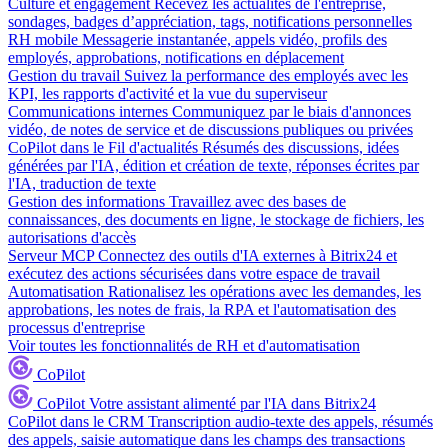
Culture et engagement
Recevez les actualités de l'entreprise,
sondages, badges d’appréciation, tags, notifications personnelles
RH mobile
Messagerie instantanée, appels vidéo, profils des
employés, approbations, notifications en déplacement
Gestion du travail
Suivez la performance des employés avec les
KPI, les rapports d'activité et la vue du superviseur
Communications internes
Communiquez par le biais d'annonces
vidéo, de notes de service et de discussions publiques ou privées
CoPilot dans le Fil d'actualités
Résumés des discussions, idées
générées par l'IA, édition et création de texte, réponses écrites par
l'IA, traduction de texte
Gestion des informations
Travaillez avec des bases de
connaissances, des documents en ligne, le stockage de fichiers, les
autorisations d'accès
Serveur MCP
Connectez des outils d'IA externes à Bitrix24 et
exécutez des actions sécurisées dans votre espace de travail
Automatisation
Rationalisez les opérations avec les demandes, les
approbations, les notes de frais, la RPA et l'automatisation des
processus d'entreprise
Voir toutes les fonctionnalités de RH et d'automatisation
CoPilot
CoPilot
Votre assistant alimenté par l'IA dans Bitrix24
CoPilot dans le CRM
Transcription audio-texte des appels, résumés
des appels, saisie automatique dans les champs des transactions