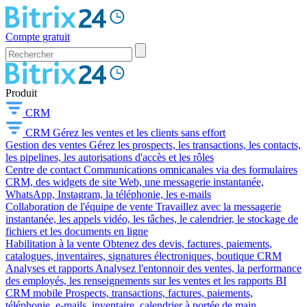
Compte gratuit
Produit
CRM
CRM
Gérez les ventes et les clients sans effort
Gestion des ventes
Gérez les prospects, les transactions, les contacts,
les pipelines, les autorisations d'accès et les rôles
Centre de contact
Communications omnicanales via des formulaires
CRM, des widgets de site Web, une messagerie instantanée,
WhatsApp, Instagram, la téléphonie, les e-mails
Collaboration de l'équipe de vente
Travaillez avec la messagerie
instantanée, les appels vidéo, les tâches, le calendrier, le stockage de
fichiers et les documents en ligne
Habilitation à la vente
Obtenez des devis, factures, paiements,
catalogues, inventaires, signatures électroniques, boutique CRM
Analyses et rapports
Analysez l'entonnoir des ventes, la performance
des employés, les renseignements sur les ventes et les rapports BI
CRM mobile
Prospects, transactions, factures, paiements,
téléphonie, e-mails, inventaire, calendrier à portée de main