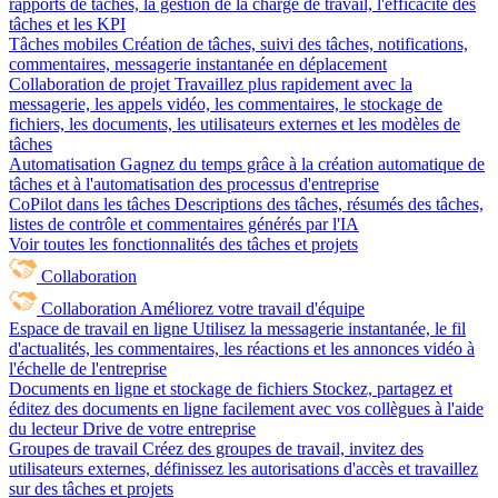
rapports de tâches, la gestion de la charge de travail, l'efficacité des
tâches et les KPI
Tâches mobiles
Création de tâches, suivi des tâches, notifications,
commentaires, messagerie instantanée en déplacement
Collaboration de projet
Travaillez plus rapidement avec la
messagerie, les appels vidéo, les commentaires, le stockage de
fichiers, les documents, les utilisateurs externes et les modèles de
tâches
Automatisation
Gagnez du temps grâce à la création automatique de
tâches et à l'automatisation des processus d'entreprise
CoPilot dans les tâches
Descriptions des tâches, résumés des tâches,
listes de contrôle et commentaires générés par l'IA
Voir toutes les fonctionnalités des tâches et projets
Collaboration
Collaboration
Améliorez votre travail d'équipe
Espace de travail en ligne
Utilisez la messagerie instantanée, le fil
d'actualités, les commentaires, les réactions et les annonces vidéo à
l'échelle de l'entreprise
Documents en ligne et stockage de fichiers
Stockez, partagez et
éditez des documents en ligne facilement avec vos collègues à l'aide
du lecteur Drive de votre entreprise
Groupes de travail
Créez des groupes de travail, invitez des
utilisateurs externes, définissez les autorisations d'accès et travaillez
sur des tâches et projets