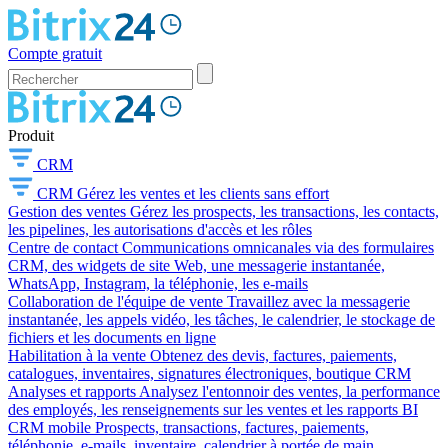
Compte gratuit
Produit
CRM
CRM
Gérez les ventes et les clients sans effort
Gestion des ventes
Gérez les prospects, les transactions, les contacts,
les pipelines, les autorisations d'accès et les rôles
Centre de contact
Communications omnicanales via des formulaires
CRM, des widgets de site Web, une messagerie instantanée,
WhatsApp, Instagram, la téléphonie, les e-mails
Collaboration de l'équipe de vente
Travaillez avec la messagerie
instantanée, les appels vidéo, les tâches, le calendrier, le stockage de
fichiers et les documents en ligne
Habilitation à la vente
Obtenez des devis, factures, paiements,
catalogues, inventaires, signatures électroniques, boutique CRM
Analyses et rapports
Analysez l'entonnoir des ventes, la performance
des employés, les renseignements sur les ventes et les rapports BI
CRM mobile
Prospects, transactions, factures, paiements,
téléphonie, e-mails, inventaire, calendrier à portée de main