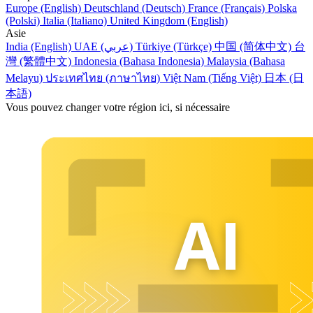
Europe (English)
Deutschland (Deutsch)
France (Français)
Polska
(Polski)
Italia (Italiano)
United Kingdom (English)
Asie
India (English)
UAE (عربي)
Türkiye (Türkçe)
中国 (简体中文)
台
灣 (繁體中文)
Indonesia (Bahasa Indonesia)
Malaysia (Bahasa
Melayu)
ประเทศไทย (ภาษาไทย)
Việt Nam (Tiếng Việt)
日本 (日
本語)
Vous pouvez changer votre région ici, si nécessaire