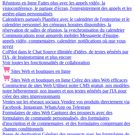
Réunions en ligne
Faites plus avec les appels vidéo, la
visioconférence, le partage d'écran, l'enregistrement des appels et les
arrière-plans personnalisés
Calendriers partagés
Planifiez avec le calendrier de l'entreprise et le
calendrier personnel, les créneaux horaires disponibles, la
réservation de salles de réunion, la synchronisation du calendrier
Communications pour appareils mobiles
Messagerie d'équipe,
appels vidéo, commentaires, calendrier, notifications où que vous
soyez
CoPilot dans le Chat
Source illimitée d'idées, de textes générés par
l'IA, de brainstorming et plus encore
Voir toutes les fonctionnalités de collaboration
Sites Web et boutiques en ligne
Sites Web et boutiques en ligne
Créez des sites Web efficaces
Constructeur de sites Web
Utilisez notre CMS gratuit, nos modèles,
notre hébergement, nos images et nos textes générés par l'IA pour
créer des sites impressionnants
Ventes sur les réseaux sociaux
Vendez vos produits directement via
Facebook, Instagram, WhatsApp ou Telegram
Formulaires de sites Web
Capturez des prospects avec des
formulaires de commande personnalisés, des formulaires
d'inscription et de commentaires, et des formulaires comprenant des
champs conditionnels
Pages de destination
Générez des prospects avec les formulaires de