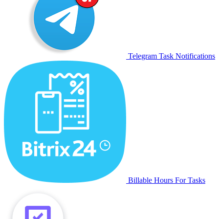
Telegram Task Notifications
Billable Hours For Tasks