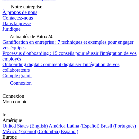
Notre entreprise
À propos de nous
Contactez-nous
Dans la presse
Juridique
Actualités de Bitrix24
Gamification en entreprise : 7 techniques et exemples pour engager
vos équipes
Processus d'onboarding : 15 conseils pour réussir l'intégration de vos
employés
Onboarding digital : comment digitaliser l'intégration de vos
collaborateurs
Compte gratuit
Connexion
Connexion
Mon compte
fr
Amérique
United States (English)
América Latina (Español)
Brasil (Português)
México (Español)
Colombia (Español)
Europe