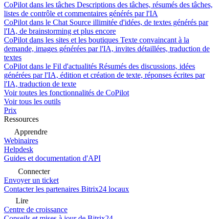
CoPilot dans les tâches
Descriptions des tâches, résumés des tâches,
listes de contrôle et commentaires générés par l'IA
CoPilot dans le Chat
Source illimitée d'idées, de textes générés par
l'IA, de brainstorming et plus encore
CoPilot dans les sites et les boutiques
Texte convaincant à la
demande, images générées par l'IA, invites détaillées, traduction de
textes
CoPilot dans le Fil d'actualités
Résumés des discussions, idées
générées par l'IA, édition et création de texte, réponses écrites par
l'IA, traduction de texte
Voir toutes les fonctionnalités de CoPilot
Voir tous les outils
Prix
Ressources
Apprendre
Webinaires
Helpdesk
Guides et documentation d'API
Connecter
Envoyer un ticket
Contacter les partenaires Bitrix24 locaux
Lire
Centre de croissance
Conseils et mises à jour de Bitrix24