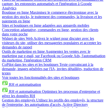
capture, les entonnoirs automatisés et l'intégration à Google
Analytics
Boutique en ligne
Maximisez le commerce électronique avec la
gestion des stocks, le traitement des commandes, la livraison et les
paiements en ligne
Sites et boutiques en ligne adaptées aux appareils mobiles
Conception adaptative, commandes en ligne, gestion des clients
dans votre poche
Widget de sites Web
Activez le widget pour discuter avec les
visiteurs du site, utiliser des messageries populaires et accepter les
demandes de rappel
Outils de marketing en ligne
Augmentez les ventes avec le
marketing par e-mail, sur Facebook ou Google Ads, l'automatisation
du marketing, l'intégration CRM
CoPilot dans les sites et les boutiques
Texte convaincant à la
demande, images générées par l'IA, invites détaillées, traduction de
textes
Voir toutes les fonctionnalités des sites et boutiques
RH et automatisation
RH et automatisation
Optimisez les processus d'entreprise et
gérez les données RH
Gestion des employés
Utilisez les profils des employés, la structure
de l'entreprise, les autorisations d'accès, Active Directory