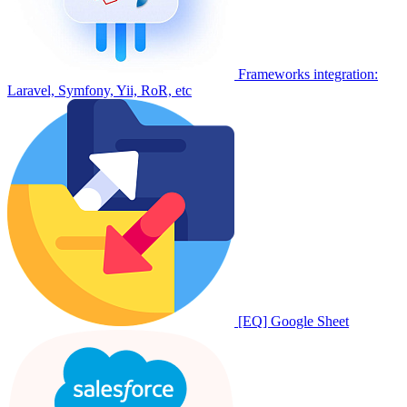
Frameworks integration:
Laravel, Symfony, Yii, RoR, etc
[EQ] Google Sheet