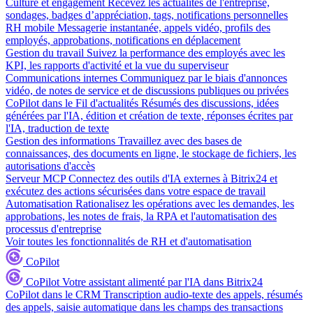
Culture et engagement
Recevez les actualités de l'entreprise,
sondages, badges d’appréciation, tags, notifications personnelles
RH mobile
Messagerie instantanée, appels vidéo, profils des
employés, approbations, notifications en déplacement
Gestion du travail
Suivez la performance des employés avec les
KPI, les rapports d'activité et la vue du superviseur
Communications internes
Communiquez par le biais d'annonces
vidéo, de notes de service et de discussions publiques ou privées
CoPilot dans le Fil d'actualités
Résumés des discussions, idées
générées par l'IA, édition et création de texte, réponses écrites par
l'IA, traduction de texte
Gestion des informations
Travaillez avec des bases de
connaissances, des documents en ligne, le stockage de fichiers, les
autorisations d'accès
Serveur MCP
Connectez des outils d'IA externes à Bitrix24 et
exécutez des actions sécurisées dans votre espace de travail
Automatisation
Rationalisez les opérations avec les demandes, les
approbations, les notes de frais, la RPA et l'automatisation des
processus d'entreprise
Voir toutes les fonctionnalités de RH et d'automatisation
CoPilot
CoPilot
Votre assistant alimenté par l'IA dans Bitrix24
CoPilot dans le CRM
Transcription audio-texte des appels, résumés
des appels, saisie automatique dans les champs des transactions