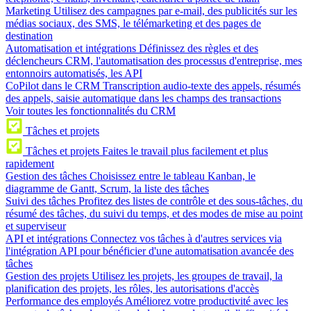
Marketing
Utilisez des campagnes par e-mail, des publicités sur les
médias sociaux, des SMS, le télémarketing et des pages de
destination
Automatisation et intégrations
Définissez des règles et des
déclencheurs CRM, l'automatisation des processus d'entreprise, mes
entonnoirs automatisés, les API
CoPilot dans le CRM
Transcription audio-texte des appels, résumés
des appels, saisie automatique dans les champs des transactions
Voir toutes les fonctionnalités du CRM
Tâches et projets
Tâches et projets
Faites le travail plus facilement et plus
rapidement
Gestion des tâches
Choisissez entre le tableau Kanban, le
diagramme de Gantt, Scrum, la liste des tâches
Suivi des tâches
Profitez des listes de contrôle et des sous-tâches, du
résumé des tâches, du suivi du temps, et des modes de mise au point
et superviseur
API et intégrations
Connectez vos tâches à d'autres services via
l'intégration API pour bénéficier d'une automatisation avancée des
tâches
Gestion des projets
Utilisez les projets, les groupes de travail, la
planification des projets, les rôles, les autorisations d'accès
Performance des employés
Améliorez votre productivité avec les