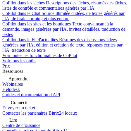
CoPilot dans les tâches
Descriptions des tâches, résumés des tâches,
listes de contrôle et commentaires générés par l'IA
CoPilot dans le Chat
Source illimitée d'idées, de textes générés par
l'IA, de brainstorming et plus encore
CoPilot dans les sites et les boutiques
Texte convaincant à la
demande, images générées par l'IA, invites détaillées, traduction de
textes
CoPilot dans le Fil d'actualités
Résumés des discussions, idées
générées par l'IA, édition et création de texte, réponses écrites par
l'IA, traduction de texte
Voir toutes les fonctionnalités de CoPilot
Voir tous les outils
Prix
Ressources
Apprendre
Webinaires
Helpdesk
Guides et documentation d'API
Connecter
Envoyer un ticket
Contacter les partenaires Bitrix24 locaux
Lire
Centre de croissance
Conseils et mises à jour de Bitrix24