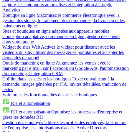
capture, les entonnoirs automatisés et l'intégration à Google
Analytics
Boutique en ligne
Maximisez le commerce électronique avec la
gestion des stocks, le traitement des commandes, la livraison et les
paiements en ligne
Sites et boutiques en ligne adaptées aux appareils mobiles
Conception adaptative, commandes en ligne, gestion des clients
dans votre poche
Widget de sites Web
Activez le widget pour discuter avec les
visiteurs du site, utiliser des messageries populaires et accepter les
demandes de rappel
Outils de marketing en ligne
Augmentez les ventes avec le
marketing par e-mail, sur Facebook ou Google Ads, l'automatisation
du marketing, l'intégration CRM
CoPilot dans les sites et les boutiques
Texte convaincant à la
demande, images générées par l'IA, invites détaillées, traduction de
textes
Voir toutes les fonctionnalités des sites et boutiques
RH et automatisation
RH et automatisation
Optimisez les processus d'entreprise et
gérez les données RH
Gestion des employés
Utilisez les profils des employés, la structure
de l'entreprise, les autorisations d'accès, Active Directory