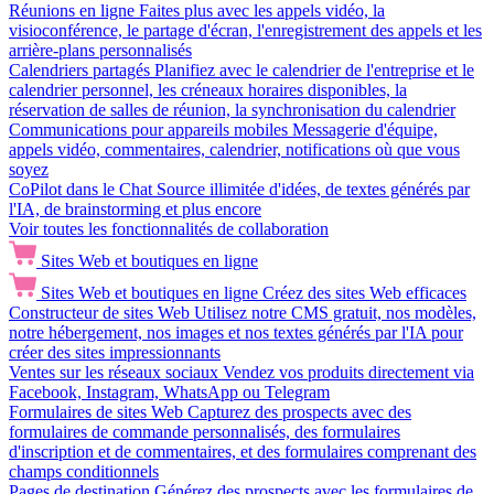
Réunions en ligne
Faites plus avec les appels vidéo, la
visioconférence, le partage d'écran, l'enregistrement des appels et les
arrière-plans personnalisés
Calendriers partagés
Planifiez avec le calendrier de l'entreprise et le
calendrier personnel, les créneaux horaires disponibles, la
réservation de salles de réunion, la synchronisation du calendrier
Communications pour appareils mobiles
Messagerie d'équipe,
appels vidéo, commentaires, calendrier, notifications où que vous
soyez
CoPilot dans le Chat
Source illimitée d'idées, de textes générés par
l'IA, de brainstorming et plus encore
Voir toutes les fonctionnalités de collaboration
Sites Web et boutiques en ligne
Sites Web et boutiques en ligne
Créez des sites Web efficaces
Constructeur de sites Web
Utilisez notre CMS gratuit, nos modèles,
notre hébergement, nos images et nos textes générés par l'IA pour
créer des sites impressionnants
Ventes sur les réseaux sociaux
Vendez vos produits directement via
Facebook, Instagram, WhatsApp ou Telegram
Formulaires de sites Web
Capturez des prospects avec des
formulaires de commande personnalisés, des formulaires
d'inscription et de commentaires, et des formulaires comprenant des
champs conditionnels
Pages de destination
Générez des prospects avec les formulaires de