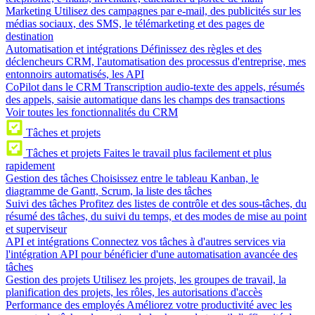
Marketing
Utilisez des campagnes par e-mail, des publicités sur les
médias sociaux, des SMS, le télémarketing et des pages de
destination
Automatisation et intégrations
Définissez des règles et des
déclencheurs CRM, l'automatisation des processus d'entreprise, mes
entonnoirs automatisés, les API
CoPilot dans le CRM
Transcription audio-texte des appels, résumés
des appels, saisie automatique dans les champs des transactions
Voir toutes les fonctionnalités du CRM
Tâches et projets
Tâches et projets
Faites le travail plus facilement et plus
rapidement
Gestion des tâches
Choisissez entre le tableau Kanban, le
diagramme de Gantt, Scrum, la liste des tâches
Suivi des tâches
Profitez des listes de contrôle et des sous-tâches, du
résumé des tâches, du suivi du temps, et des modes de mise au point
et superviseur
API et intégrations
Connectez vos tâches à d'autres services via
l'intégration API pour bénéficier d'une automatisation avancée des
tâches
Gestion des projets
Utilisez les projets, les groupes de travail, la
planification des projets, les rôles, les autorisations d'accès
Performance des employés
Améliorez votre productivité avec les