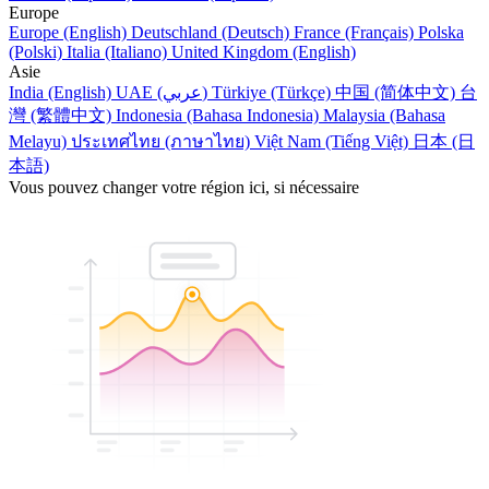
Europe
Europe (English)
Deutschland (Deutsch)
France (Français)
Polska
(Polski)
Italia (Italiano)
United Kingdom (English)
Asie
India (English)
UAE (عربي)
Türkiye (Türkçe)
中国 (简体中文)
台
灣 (繁體中文)
Indonesia (Bahasa Indonesia)
Malaysia (Bahasa
Melayu)
ประเทศไทย (ภาษาไทย)
Việt Nam (Tiếng Việt)
日本 (日
本語)
Vous pouvez changer votre région ici, si nécessaire