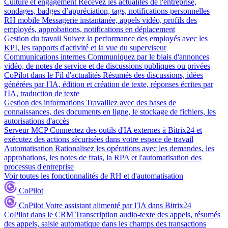
Culture et engagement
Recevez les actualités de l'entreprise,
sondages, badges d’appréciation, tags, notifications personnelles
RH mobile
Messagerie instantanée, appels vidéo, profils des
employés, approbations, notifications en déplacement
Gestion du travail
Suivez la performance des employés avec les
KPI, les rapports d'activité et la vue du superviseur
Communications internes
Communiquez par le biais d'annonces
vidéo, de notes de service et de discussions publiques ou privées
CoPilot dans le Fil d'actualités
Résumés des discussions, idées
générées par l'IA, édition et création de texte, réponses écrites par
l'IA, traduction de texte
Gestion des informations
Travaillez avec des bases de
connaissances, des documents en ligne, le stockage de fichiers, les
autorisations d'accès
Serveur MCP
Connectez des outils d'IA externes à Bitrix24 et
exécutez des actions sécurisées dans votre espace de travail
Automatisation
Rationalisez les opérations avec les demandes, les
approbations, les notes de frais, la RPA et l'automatisation des
processus d'entreprise
Voir toutes les fonctionnalités de RH et d'automatisation
CoPilot
CoPilot
Votre assistant alimenté par l'IA dans Bitrix24
CoPilot dans le CRM
Transcription audio-texte des appels, résumés
des appels, saisie automatique dans les champs des transactions