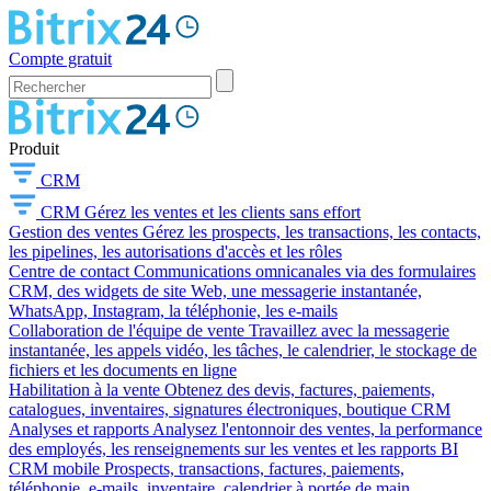
Compte gratuit
Produit
CRM
CRM
Gérez les ventes et les clients sans effort
Gestion des ventes
Gérez les prospects, les transactions, les contacts,
les pipelines, les autorisations d'accès et les rôles
Centre de contact
Communications omnicanales via des formulaires
CRM, des widgets de site Web, une messagerie instantanée,
WhatsApp, Instagram, la téléphonie, les e-mails
Collaboration de l'équipe de vente
Travaillez avec la messagerie
instantanée, les appels vidéo, les tâches, le calendrier, le stockage de
fichiers et les documents en ligne
Habilitation à la vente
Obtenez des devis, factures, paiements,
catalogues, inventaires, signatures électroniques, boutique CRM
Analyses et rapports
Analysez l'entonnoir des ventes, la performance
des employés, les renseignements sur les ventes et les rapports BI
CRM mobile
Prospects, transactions, factures, paiements,
téléphonie, e-mails, inventaire, calendrier à portée de main