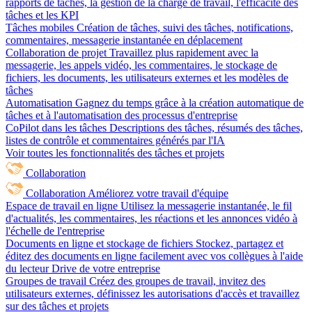
rapports de tâches, la gestion de la charge de travail, l'efficacité des
tâches et les KPI
Tâches mobiles
Création de tâches, suivi des tâches, notifications,
commentaires, messagerie instantanée en déplacement
Collaboration de projet
Travaillez plus rapidement avec la
messagerie, les appels vidéo, les commentaires, le stockage de
fichiers, les documents, les utilisateurs externes et les modèles de
tâches
Automatisation
Gagnez du temps grâce à la création automatique de
tâches et à l'automatisation des processus d'entreprise
CoPilot dans les tâches
Descriptions des tâches, résumés des tâches,
listes de contrôle et commentaires générés par l'IA
Voir toutes les fonctionnalités des tâches et projets
Collaboration
Collaboration
Améliorez votre travail d'équipe
Espace de travail en ligne
Utilisez la messagerie instantanée, le fil
d'actualités, les commentaires, les réactions et les annonces vidéo à
l'échelle de l'entreprise
Documents en ligne et stockage de fichiers
Stockez, partagez et
éditez des documents en ligne facilement avec vos collègues à l'aide
du lecteur Drive de votre entreprise
Groupes de travail
Créez des groupes de travail, invitez des
utilisateurs externes, définissez les autorisations d'accès et travaillez
sur des tâches et projets