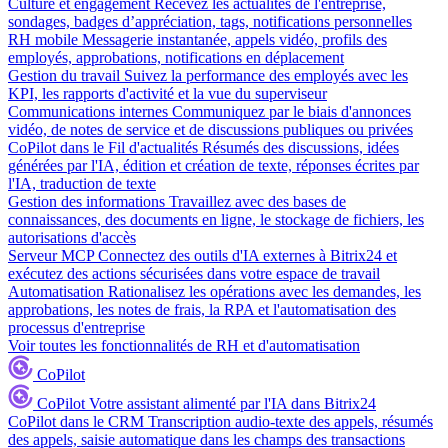
Culture et engagement
Recevez les actualités de l'entreprise,
sondages, badges d’appréciation, tags, notifications personnelles
RH mobile
Messagerie instantanée, appels vidéo, profils des
employés, approbations, notifications en déplacement
Gestion du travail
Suivez la performance des employés avec les
KPI, les rapports d'activité et la vue du superviseur
Communications internes
Communiquez par le biais d'annonces
vidéo, de notes de service et de discussions publiques ou privées
CoPilot dans le Fil d'actualités
Résumés des discussions, idées
générées par l'IA, édition et création de texte, réponses écrites par
l'IA, traduction de texte
Gestion des informations
Travaillez avec des bases de
connaissances, des documents en ligne, le stockage de fichiers, les
autorisations d'accès
Serveur MCP
Connectez des outils d'IA externes à Bitrix24 et
exécutez des actions sécurisées dans votre espace de travail
Automatisation
Rationalisez les opérations avec les demandes, les
approbations, les notes de frais, la RPA et l'automatisation des
processus d'entreprise
Voir toutes les fonctionnalités de RH et d'automatisation
CoPilot
CoPilot
Votre assistant alimenté par l'IA dans Bitrix24
CoPilot dans le CRM
Transcription audio-texte des appels, résumés
des appels, saisie automatique dans les champs des transactions