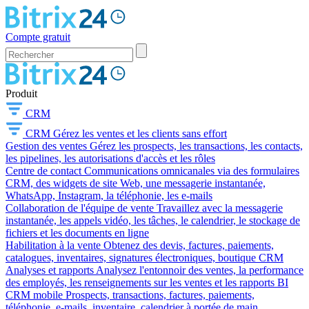
Compte gratuit
Produit
CRM
CRM
Gérez les ventes et les clients sans effort
Gestion des ventes
Gérez les prospects, les transactions, les contacts,
les pipelines, les autorisations d'accès et les rôles
Centre de contact
Communications omnicanales via des formulaires
CRM, des widgets de site Web, une messagerie instantanée,
WhatsApp, Instagram, la téléphonie, les e-mails
Collaboration de l'équipe de vente
Travaillez avec la messagerie
instantanée, les appels vidéo, les tâches, le calendrier, le stockage de
fichiers et les documents en ligne
Habilitation à la vente
Obtenez des devis, factures, paiements,
catalogues, inventaires, signatures électroniques, boutique CRM
Analyses et rapports
Analysez l'entonnoir des ventes, la performance
des employés, les renseignements sur les ventes et les rapports BI
CRM mobile
Prospects, transactions, factures, paiements,
téléphonie, e-mails, inventaire, calendrier à portée de main