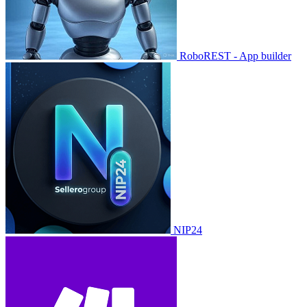
RoboREST - App builder
NIP24