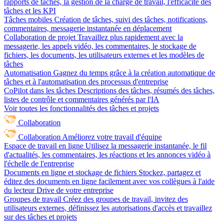
rapports de tâches, la gestion de la charge de travail, l'efficacité des
tâches et les KPI
Tâches mobiles
Création de tâches, suivi des tâches, notifications,
commentaires, messagerie instantanée en déplacement
Collaboration de projet
Travaillez plus rapidement avec la
messagerie, les appels vidéo, les commentaires, le stockage de
fichiers, les documents, les utilisateurs externes et les modèles de
tâches
Automatisation
Gagnez du temps grâce à la création automatique de
tâches et à l'automatisation des processus d'entreprise
CoPilot dans les tâches
Descriptions des tâches, résumés des tâches,
listes de contrôle et commentaires générés par l'IA
Voir toutes les fonctionnalités des tâches et projets
Collaboration
Collaboration
Améliorez votre travail d'équipe
Espace de travail en ligne
Utilisez la messagerie instantanée, le fil
d'actualités, les commentaires, les réactions et les annonces vidéo à
l'échelle de l'entreprise
Documents en ligne et stockage de fichiers
Stockez, partagez et
éditez des documents en ligne facilement avec vos collègues à l'aide
du lecteur Drive de votre entreprise
Groupes de travail
Créez des groupes de travail, invitez des
utilisateurs externes, définissez les autorisations d'accès et travaillez
sur des tâches et projets