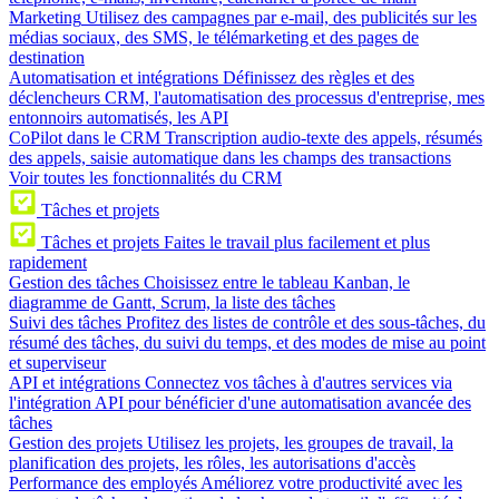
Marketing
Utilisez des campagnes par e-mail, des publicités sur les
médias sociaux, des SMS, le télémarketing et des pages de
destination
Automatisation et intégrations
Définissez des règles et des
déclencheurs CRM, l'automatisation des processus d'entreprise, mes
entonnoirs automatisés, les API
CoPilot dans le CRM
Transcription audio-texte des appels, résumés
des appels, saisie automatique dans les champs des transactions
Voir toutes les fonctionnalités du CRM
Tâches et projets
Tâches et projets
Faites le travail plus facilement et plus
rapidement
Gestion des tâches
Choisissez entre le tableau Kanban, le
diagramme de Gantt, Scrum, la liste des tâches
Suivi des tâches
Profitez des listes de contrôle et des sous-tâches, du
résumé des tâches, du suivi du temps, et des modes de mise au point
et superviseur
API et intégrations
Connectez vos tâches à d'autres services via
l'intégration API pour bénéficier d'une automatisation avancée des
tâches
Gestion des projets
Utilisez les projets, les groupes de travail, la
planification des projets, les rôles, les autorisations d'accès
Performance des employés
Améliorez votre productivité avec les