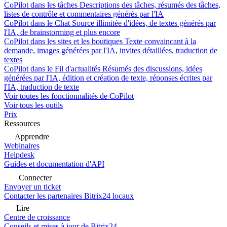
CoPilot dans les tâches
Descriptions des tâches, résumés des tâches,
listes de contrôle et commentaires générés par l'IA
CoPilot dans le Chat
Source illimitée d'idées, de textes générés par
l'IA, de brainstorming et plus encore
CoPilot dans les sites et les boutiques
Texte convaincant à la
demande, images générées par l'IA, invites détaillées, traduction de
textes
CoPilot dans le Fil d'actualités
Résumés des discussions, idées
générées par l'IA, édition et création de texte, réponses écrites par
l'IA, traduction de texte
Voir toutes les fonctionnalités de CoPilot
Voir tous les outils
Prix
Ressources
Apprendre
Webinaires
Helpdesk
Guides et documentation d'API
Connecter
Envoyer un ticket
Contacter les partenaires Bitrix24 locaux
Lire
Centre de croissance
Conseils et mises à jour de Bitrix24