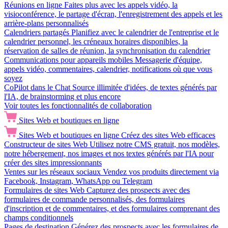
Réunions en ligne
Faites plus avec les appels vidéo, la
visioconférence, le partage d'écran, l'enregistrement des appels et les
arrière-plans personnalisés
Calendriers partagés
Planifiez avec le calendrier de l'entreprise et le
calendrier personnel, les créneaux horaires disponibles, la
réservation de salles de réunion, la synchronisation du calendrier
Communications pour appareils mobiles
Messagerie d'équipe,
appels vidéo, commentaires, calendrier, notifications où que vous
soyez
CoPilot dans le Chat
Source illimitée d'idées, de textes générés par
l'IA, de brainstorming et plus encore
Voir toutes les fonctionnalités de collaboration
Sites Web et boutiques en ligne
Sites Web et boutiques en ligne
Créez des sites Web efficaces
Constructeur de sites Web
Utilisez notre CMS gratuit, nos modèles,
notre hébergement, nos images et nos textes générés par l'IA pour
créer des sites impressionnants
Ventes sur les réseaux sociaux
Vendez vos produits directement via
Facebook, Instagram, WhatsApp ou Telegram
Formulaires de sites Web
Capturez des prospects avec des
formulaires de commande personnalisés, des formulaires
d'inscription et de commentaires, et des formulaires comprenant des
champs conditionnels
Pages de destination
Générez des prospects avec les formulaires de