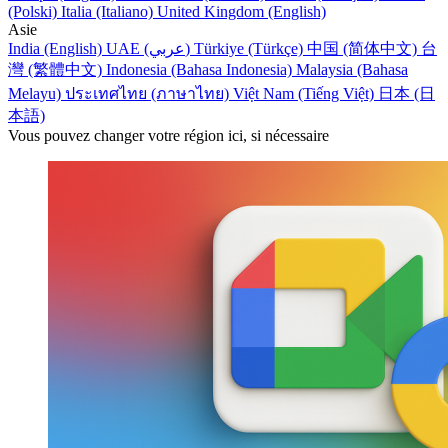
(Polski)
Italia (Italiano)
United Kingdom (English)
Asie
India (English)
UAE (عربي)
Türkiye (Türkçe)
中国 (简体中文)
台
灣 (繁體中文)
Indonesia (Bahasa Indonesia)
Malaysia (Bahasa
Melayu)
ประเทศไทย (ภาษาไทย)
Việt Nam (Tiếng Việt)
日本 (日
本語)
Vous pouvez changer votre région ici, si nécessaire