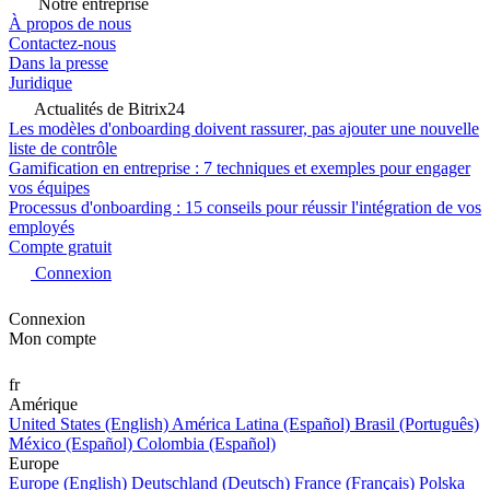
Notre entreprise
À propos de nous
Contactez-nous
Dans la presse
Juridique
Actualités de Bitrix24
Les modèles d'onboarding doivent rassurer, pas ajouter une nouvelle
liste de contrôle
Gamification en entreprise : 7 techniques et exemples pour engager
vos équipes
Processus d'onboarding : 15 conseils pour réussir l'intégration de vos
employés
Compte gratuit
Connexion
Connexion
Mon compte
fr
Amérique
United States (English)
América Latina (Español)
Brasil (Português)
México (Español)
Colombia (Español)
Europe
Europe (English)
Deutschland (Deutsch)
France (Français)
Polska