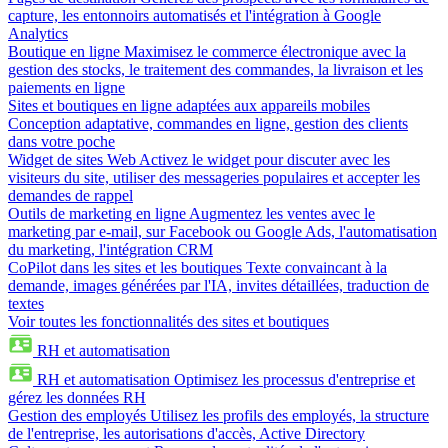
capture, les entonnoirs automatisés et l'intégration à Google
Analytics
Boutique en ligne
Maximisez le commerce électronique avec la
gestion des stocks, le traitement des commandes, la livraison et les
paiements en ligne
Sites et boutiques en ligne adaptées aux appareils mobiles
Conception adaptative, commandes en ligne, gestion des clients
dans votre poche
Widget de sites Web
Activez le widget pour discuter avec les
visiteurs du site, utiliser des messageries populaires et accepter les
demandes de rappel
Outils de marketing en ligne
Augmentez les ventes avec le
marketing par e-mail, sur Facebook ou Google Ads, l'automatisation
du marketing, l'intégration CRM
CoPilot dans les sites et les boutiques
Texte convaincant à la
demande, images générées par l'IA, invites détaillées, traduction de
textes
Voir toutes les fonctionnalités des sites et boutiques
RH et automatisation
RH et automatisation
Optimisez les processus d'entreprise et
gérez les données RH
Gestion des employés
Utilisez les profils des employés, la structure
de l'entreprise, les autorisations d'accès, Active Directory