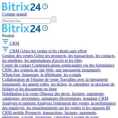
Compte gratuit
Produit
CRM
CRM
Gérez les ventes et les clients sans effort
Gestion des ventes
Gérez les prospects, les transactions, les contacts,
les pipelines, les autorisations d'accès et les rôles
Centre de contact
Communications omnicanales via des formulaires
CRM, des widgets de site Web, une messagerie instantanée,
WhatsApp, Instagram, la téléphonie, les e-mails
Collaboration de l'équipe de vente
Travaillez avec la messagerie
instantanée, les appels vidéo, les tâches, le calendrier, le stockage de
fichiers et les documents en ligne
Habilitation à la vente
Obtenez des devis, factures, paiements,
catalogues, inventaires, signatures électroniques, boutique CRM
Analyses et rapports
Analysez l'entonnoir des ventes, la performance
des employés, les renseignements sur les ventes et les rapports BI
CRM mobile
Prospects, transactions, factures, paiements,
téléphonie, e-mails, inventaire, calendrier à portée de main