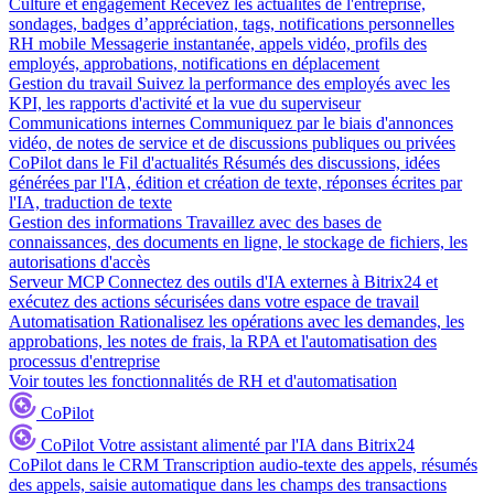
Culture et engagement
Recevez les actualités de l'entreprise,
sondages, badges d’appréciation, tags, notifications personnelles
RH mobile
Messagerie instantanée, appels vidéo, profils des
employés, approbations, notifications en déplacement
Gestion du travail
Suivez la performance des employés avec les
KPI, les rapports d'activité et la vue du superviseur
Communications internes
Communiquez par le biais d'annonces
vidéo, de notes de service et de discussions publiques ou privées
CoPilot dans le Fil d'actualités
Résumés des discussions, idées
générées par l'IA, édition et création de texte, réponses écrites par
l'IA, traduction de texte
Gestion des informations
Travaillez avec des bases de
connaissances, des documents en ligne, le stockage de fichiers, les
autorisations d'accès
Serveur MCP
Connectez des outils d'IA externes à Bitrix24 et
exécutez des actions sécurisées dans votre espace de travail
Automatisation
Rationalisez les opérations avec les demandes, les
approbations, les notes de frais, la RPA et l'automatisation des
processus d'entreprise
Voir toutes les fonctionnalités de RH et d'automatisation
CoPilot
CoPilot
Votre assistant alimenté par l'IA dans Bitrix24
CoPilot dans le CRM
Transcription audio-texte des appels, résumés
des appels, saisie automatique dans les champs des transactions