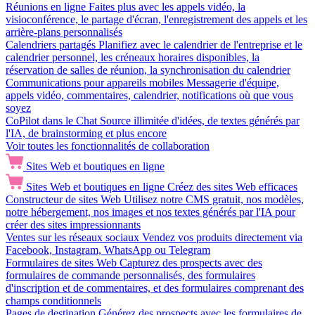
Réunions en ligne
Faites plus avec les appels vidéo, la
visioconférence, le partage d'écran, l'enregistrement des appels et les
arrière-plans personnalisés
Calendriers partagés
Planifiez avec le calendrier de l'entreprise et le
calendrier personnel, les créneaux horaires disponibles, la
réservation de salles de réunion, la synchronisation du calendrier
Communications pour appareils mobiles
Messagerie d'équipe,
appels vidéo, commentaires, calendrier, notifications où que vous
soyez
CoPilot dans le Chat
Source illimitée d'idées, de textes générés par
l'IA, de brainstorming et plus encore
Voir toutes les fonctionnalités de collaboration
Sites Web et boutiques en ligne
Sites Web et boutiques en ligne
Créez des sites Web efficaces
Constructeur de sites Web
Utilisez notre CMS gratuit, nos modèles,
notre hébergement, nos images et nos textes générés par l'IA pour
créer des sites impressionnants
Ventes sur les réseaux sociaux
Vendez vos produits directement via
Facebook, Instagram, WhatsApp ou Telegram
Formulaires de sites Web
Capturez des prospects avec des
formulaires de commande personnalisés, des formulaires
d'inscription et de commentaires, et des formulaires comprenant des
champs conditionnels
Pages de destination
Générez des prospects avec les formulaires de