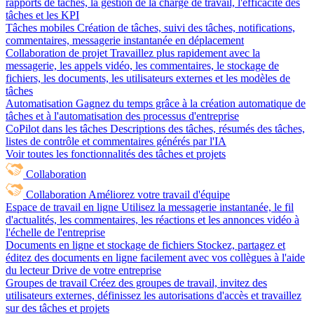
rapports de tâches, la gestion de la charge de travail, l'efficacité des
tâches et les KPI
Tâches mobiles
Création de tâches, suivi des tâches, notifications,
commentaires, messagerie instantanée en déplacement
Collaboration de projet
Travaillez plus rapidement avec la
messagerie, les appels vidéo, les commentaires, le stockage de
fichiers, les documents, les utilisateurs externes et les modèles de
tâches
Automatisation
Gagnez du temps grâce à la création automatique de
tâches et à l'automatisation des processus d'entreprise
CoPilot dans les tâches
Descriptions des tâches, résumés des tâches,
listes de contrôle et commentaires générés par l'IA
Voir toutes les fonctionnalités des tâches et projets
Collaboration
Collaboration
Améliorez votre travail d'équipe
Espace de travail en ligne
Utilisez la messagerie instantanée, le fil
d'actualités, les commentaires, les réactions et les annonces vidéo à
l'échelle de l'entreprise
Documents en ligne et stockage de fichiers
Stockez, partagez et
éditez des documents en ligne facilement avec vos collègues à l'aide
du lecteur Drive de votre entreprise
Groupes de travail
Créez des groupes de travail, invitez des
utilisateurs externes, définissez les autorisations d'accès et travaillez
sur des tâches et projets