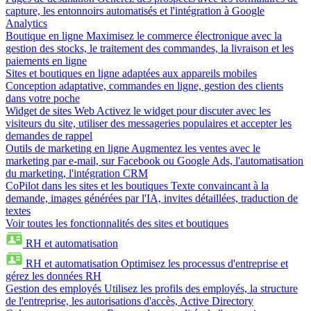
capture, les entonnoirs automatisés et l'intégration à Google
Analytics
Boutique en ligne
Maximisez le commerce électronique avec la
gestion des stocks, le traitement des commandes, la livraison et les
paiements en ligne
Sites et boutiques en ligne adaptées aux appareils mobiles
Conception adaptative, commandes en ligne, gestion des clients
dans votre poche
Widget de sites Web
Activez le widget pour discuter avec les
visiteurs du site, utiliser des messageries populaires et accepter les
demandes de rappel
Outils de marketing en ligne
Augmentez les ventes avec le
marketing par e-mail, sur Facebook ou Google Ads, l'automatisation
du marketing, l'intégration CRM
CoPilot dans les sites et les boutiques
Texte convaincant à la
demande, images générées par l'IA, invites détaillées, traduction de
textes
Voir toutes les fonctionnalités des sites et boutiques
RH et automatisation
RH et automatisation
Optimisez les processus d'entreprise et
gérez les données RH
Gestion des employés
Utilisez les profils des employés, la structure
de l'entreprise, les autorisations d'accès, Active Directory