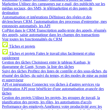
Marketing
Utilisez des campagnes par e-mail, des publicités sur les
médias sociaux, des SMS, le télémarketing et des pages de
destination
Automatisation et intégrations
Définissez des règles et des
déclencheurs CRM, l'automatisation des processus d'entreprise, mes
entonnoirs automatisés, les API
CoPilot dans le CRM
Transcription audio-texte des appels, résumés
des appels, saisie automatique dans les champs des transactions
Voir toutes les fonctionnalités du CRM
Tâches et projets
Tâches et projets
Faites le travail plus facilement et plus
rapidement
Gestion des tâches
Choisissez entre le tableau Kanban, le
diagramme de Gantt, Scrum, la liste des tâches
Suivi des tâches
Profitez des listes de contrôle et des sous-tâches, du
résumé des tâches, du suivi du temps, et des modes de mise au point
et superviseur
API et intégrations
Connectez vos tâches à d'autres services via
l'intégration API pour bénéficier d'une automatisation avancée des
tâches
Gestion des projets
Utilisez les projets, les groupes de travail, la
planification des projets, les rôles, les autorisations d'accès
Performance des employés
Améliorez votre productivité avec les