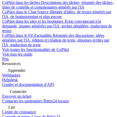
CoPilot dans les tâches
Descriptions des tâches, résumés des tâches,
listes de contrôle et commentaires générés par l'IA
CoPilot dans le Chat
Source illimitée d'idées, de textes générés par
l'IA, de brainstorming et plus encore
CoPilot dans les sites et les boutiques
Texte convaincant à la
demande, images générées par l'IA, invites détaillées, traduction de
textes
CoPilot dans le Fil d'actualités
Résumés des discussions, idées
générées par l'IA, édition et création de texte, réponses écrites par
l'IA, traduction de texte
Voir toutes les fonctionnalités de CoPilot
Voir tous les outils
Prix
Ressources
Apprendre
Webinaires
Helpdesk
Guides et documentation d'API
Connecter
Envoyer un ticket
Contacter les partenaires Bitrix24 locaux
Lire
Centre de croissance
Conseils et mises à jour de Bitrix24