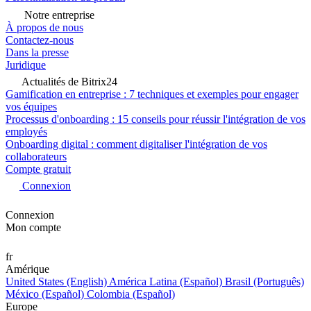
Notre entreprise
À propos de nous
Contactez-nous
Dans la presse
Juridique
Actualités de Bitrix24
Gamification en entreprise : 7 techniques et exemples pour engager
vos équipes
Processus d'onboarding : 15 conseils pour réussir l'intégration de vos
employés
Onboarding digital : comment digitaliser l'intégration de vos
collaborateurs
Compte gratuit
Connexion
Connexion
Mon compte
fr
Amérique
United States (English)
América Latina (Español)
Brasil (Português)
México (Español)
Colombia (Español)
Europe