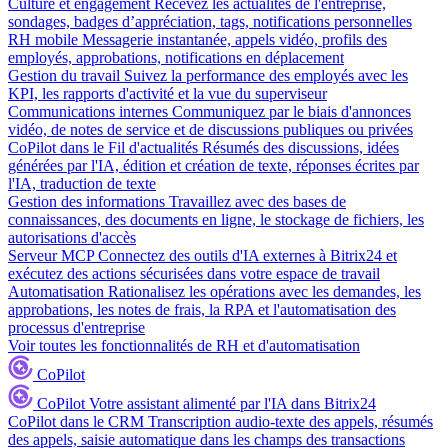
Culture et engagement
Recevez les actualités de l'entreprise,
sondages, badges d’appréciation, tags, notifications personnelles
RH mobile
Messagerie instantanée, appels vidéo, profils des
employés, approbations, notifications en déplacement
Gestion du travail
Suivez la performance des employés avec les
KPI, les rapports d'activité et la vue du superviseur
Communications internes
Communiquez par le biais d'annonces
vidéo, de notes de service et de discussions publiques ou privées
CoPilot dans le Fil d'actualités
Résumés des discussions, idées
générées par l'IA, édition et création de texte, réponses écrites par
l'IA, traduction de texte
Gestion des informations
Travaillez avec des bases de
connaissances, des documents en ligne, le stockage de fichiers, les
autorisations d'accès
Serveur MCP
Connectez des outils d'IA externes à Bitrix24 et
exécutez des actions sécurisées dans votre espace de travail
Automatisation
Rationalisez les opérations avec les demandes, les
approbations, les notes de frais, la RPA et l'automatisation des
processus d'entreprise
Voir toutes les fonctionnalités de RH et d'automatisation
CoPilot
CoPilot
Votre assistant alimenté par l'IA dans Bitrix24
CoPilot dans le CRM
Transcription audio-texte des appels, résumés
des appels, saisie automatique dans les champs des transactions