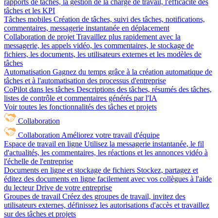
rapports de tâches, la gestion de la charge de travail, l'efficacité des
tâches et les KPI
Tâches mobiles
Création de tâches, suivi des tâches, notifications,
commentaires, messagerie instantanée en déplacement
Collaboration de projet
Travaillez plus rapidement avec la
messagerie, les appels vidéo, les commentaires, le stockage de
fichiers, les documents, les utilisateurs externes et les modèles de
tâches
Automatisation
Gagnez du temps grâce à la création automatique de
tâches et à l'automatisation des processus d'entreprise
CoPilot dans les tâches
Descriptions des tâches, résumés des tâches,
listes de contrôle et commentaires générés par l'IA
Voir toutes les fonctionnalités des tâches et projets
Collaboration
Collaboration
Améliorez votre travail d'équipe
Espace de travail en ligne
Utilisez la messagerie instantanée, le fil
d'actualités, les commentaires, les réactions et les annonces vidéo à
l'échelle de l'entreprise
Documents en ligne et stockage de fichiers
Stockez, partagez et
éditez des documents en ligne facilement avec vos collègues à l'aide
du lecteur Drive de votre entreprise
Groupes de travail
Créez des groupes de travail, invitez des
utilisateurs externes, définissez les autorisations d'accès et travaillez
sur des tâches et projets