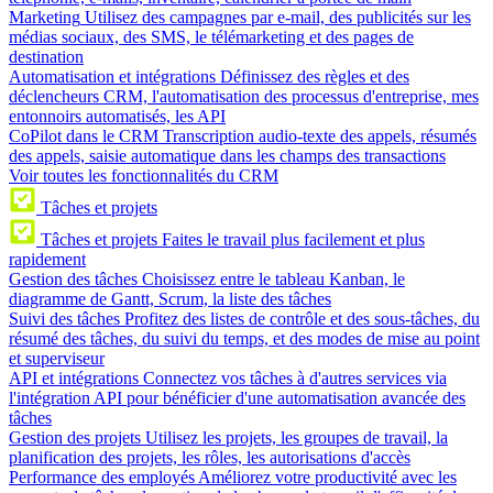
Marketing
Utilisez des campagnes par e-mail, des publicités sur les
médias sociaux, des SMS, le télémarketing et des pages de
destination
Automatisation et intégrations
Définissez des règles et des
déclencheurs CRM, l'automatisation des processus d'entreprise, mes
entonnoirs automatisés, les API
CoPilot dans le CRM
Transcription audio-texte des appels, résumés
des appels, saisie automatique dans les champs des transactions
Voir toutes les fonctionnalités du CRM
Tâches et projets
Tâches et projets
Faites le travail plus facilement et plus
rapidement
Gestion des tâches
Choisissez entre le tableau Kanban, le
diagramme de Gantt, Scrum, la liste des tâches
Suivi des tâches
Profitez des listes de contrôle et des sous-tâches, du
résumé des tâches, du suivi du temps, et des modes de mise au point
et superviseur
API et intégrations
Connectez vos tâches à d'autres services via
l'intégration API pour bénéficier d'une automatisation avancée des
tâches
Gestion des projets
Utilisez les projets, les groupes de travail, la
planification des projets, les rôles, les autorisations d'accès
Performance des employés
Améliorez votre productivité avec les