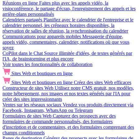
Réunions en ligne
Faites plus avec les appels vidéo, la
visioconférence, le partage d'écran, l'enregistrement des appels et les
arrière-plans personnalisés
Calendriers partagés
Planifiez avec le calendrier de l'entreprise et le
calendrier personnel, les créneaux horaires disponibles, la
réservation de salles de réunion, la synchronisation du calendrier
Communications pour appareils mobiles
Messagerie d'équipe,
appels vidéo, commentaires, calendrier, notifications où que vous
soyez
CoPilot dans le Chat
Source illimitée d'idées, de textes générés par
l'IA, de brainstorming et plus encore
Voir toutes les fonctionnalités de collaboration
Sites Web et boutiques en ligne
Sites Web et boutiques en ligne
Créez des sites Web efficaces
Constructeur de sites Web
Utilisez notre CMS gratuit, nos modèles,
notre hébergement, nos images et nos textes générés par l'IA pour
créer des sites impressionnants
Ventes sur les réseaux sociaux
Vendez vos produits directement via
Facebook, Instagram, WhatsApp ou Telegram
Formulaires de sites Web
Capturez des prospects avec des
formulaires de commande personnalisés, des formulaires
d'inscription et de commentaires, et des formulaires comprenant des
champs conditionnels
Pages de destination
Générez des prospects avec les formulaires de