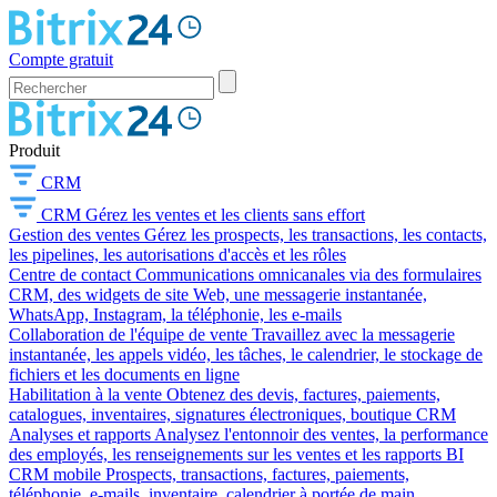
Compte gratuit
Produit
CRM
CRM
Gérez les ventes et les clients sans effort
Gestion des ventes
Gérez les prospects, les transactions, les contacts,
les pipelines, les autorisations d'accès et les rôles
Centre de contact
Communications omnicanales via des formulaires
CRM, des widgets de site Web, une messagerie instantanée,
WhatsApp, Instagram, la téléphonie, les e-mails
Collaboration de l'équipe de vente
Travaillez avec la messagerie
instantanée, les appels vidéo, les tâches, le calendrier, le stockage de
fichiers et les documents en ligne
Habilitation à la vente
Obtenez des devis, factures, paiements,
catalogues, inventaires, signatures électroniques, boutique CRM
Analyses et rapports
Analysez l'entonnoir des ventes, la performance
des employés, les renseignements sur les ventes et les rapports BI
CRM mobile
Prospects, transactions, factures, paiements,
téléphonie, e-mails, inventaire, calendrier à portée de main