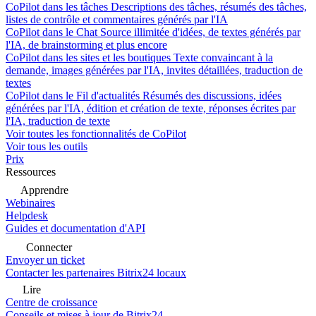
CoPilot dans les tâches
Descriptions des tâches, résumés des tâches,
listes de contrôle et commentaires générés par l'IA
CoPilot dans le Chat
Source illimitée d'idées, de textes générés par
l'IA, de brainstorming et plus encore
CoPilot dans les sites et les boutiques
Texte convaincant à la
demande, images générées par l'IA, invites détaillées, traduction de
textes
CoPilot dans le Fil d'actualités
Résumés des discussions, idées
générées par l'IA, édition et création de texte, réponses écrites par
l'IA, traduction de texte
Voir toutes les fonctionnalités de CoPilot
Voir tous les outils
Prix
Ressources
Apprendre
Webinaires
Helpdesk
Guides et documentation d'API
Connecter
Envoyer un ticket
Contacter les partenaires Bitrix24 locaux
Lire
Centre de croissance
Conseils et mises à jour de Bitrix24