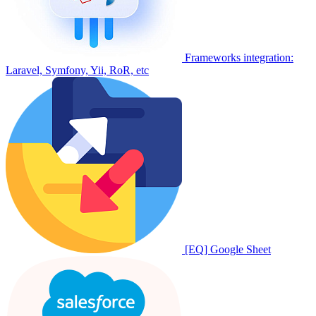
Frameworks integration:
Laravel, Symfony, Yii, RoR, etc
[EQ] Google Sheet