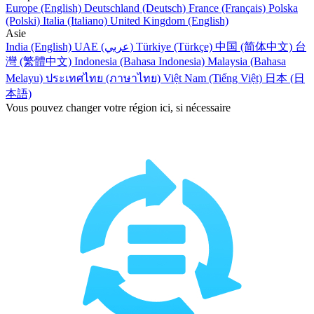
Europe (English)
Deutschland (Deutsch)
France (Français)
Polska
(Polski)
Italia (Italiano)
United Kingdom (English)
Asie
India (English)
UAE (عربي)
Türkiye (Türkçe)
中国 (简体中文)
台
灣 (繁體中文)
Indonesia (Bahasa Indonesia)
Malaysia (Bahasa
Melayu)
ประเทศไทย (ภาษาไทย)
Việt Nam (Tiếng Việt)
日本 (日
本語)
Vous pouvez changer votre région ici, si nécessaire