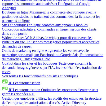
capture, les entonnoirs automatisés et l'intégration à Google
Analytics
Boutique en ligne
Maximisez le commerce électronique avec la
gestion des stocks, le traitement des commandes, la livraison et les
paiements en ligne
Sites et boutiques en ligne adaptées aux appareils mobiles
Conception adaptative, commandes en ligne, gestion des clients
dans votre poche
Widget de sites Web
Activez le widget pour discuter avec les
visiteurs du site, utiliser des messageries populaires et accepter les
demandes de rappel
Outils de marketing en ligne
Augmentez les ventes avec le
marketing par e-mail, sur Facebook ou Google Ads, l'automatisation
du marketing, l'intégration CRM
CoPilot dans les sites et les boutiques
Texte convaincant à la
demande, images générées par l'IA, invites détaillées, traduction de
textes
Voir toutes les fonctionnalités des sites et boutiques
RH et automatisation
RH et automatisation
Optimisez les processus d'entreprise et
gérez les données RH
Gestion des employés
Utilisez les profils des employés, la structure
de l'entreprise, les autorisations d'accès, Active Directory