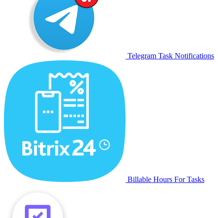
Telegram Task Notifications
Billable Hours For Tasks