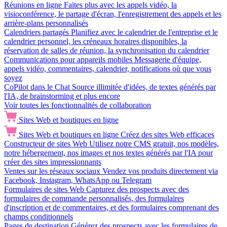
Réunions en ligne
Faites plus avec les appels vidéo, la
visioconférence, le partage d'écran, l'enregistrement des appels et les
arrière-plans personnalisés
Calendriers partagés
Planifiez avec le calendrier de l'entreprise et le
calendrier personnel, les créneaux horaires disponibles, la
réservation de salles de réunion, la synchronisation du calendrier
Communications pour appareils mobiles
Messagerie d'équipe,
appels vidéo, commentaires, calendrier, notifications où que vous
soyez
CoPilot dans le Chat
Source illimitée d'idées, de textes générés par
l'IA, de brainstorming et plus encore
Voir toutes les fonctionnalités de collaboration
Sites Web et boutiques en ligne
Sites Web et boutiques en ligne
Créez des sites Web efficaces
Constructeur de sites Web
Utilisez notre CMS gratuit, nos modèles,
notre hébergement, nos images et nos textes générés par l'IA pour
créer des sites impressionnants
Ventes sur les réseaux sociaux
Vendez vos produits directement via
Facebook, Instagram, WhatsApp ou Telegram
Formulaires de sites Web
Capturez des prospects avec des
formulaires de commande personnalisés, des formulaires
d'inscription et de commentaires, et des formulaires comprenant des
champs conditionnels
Pages de destination
Générez des prospects avec les formulaires de