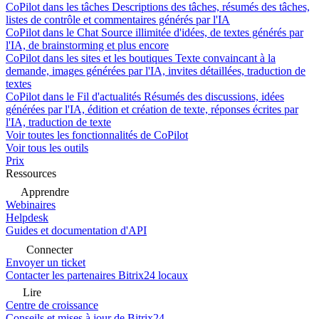
CoPilot dans les tâches
Descriptions des tâches, résumés des tâches,
listes de contrôle et commentaires générés par l'IA
CoPilot dans le Chat
Source illimitée d'idées, de textes générés par
l'IA, de brainstorming et plus encore
CoPilot dans les sites et les boutiques
Texte convaincant à la
demande, images générées par l'IA, invites détaillées, traduction de
textes
CoPilot dans le Fil d'actualités
Résumés des discussions, idées
générées par l'IA, édition et création de texte, réponses écrites par
l'IA, traduction de texte
Voir toutes les fonctionnalités de CoPilot
Voir tous les outils
Prix
Ressources
Apprendre
Webinaires
Helpdesk
Guides et documentation d'API
Connecter
Envoyer un ticket
Contacter les partenaires Bitrix24 locaux
Lire
Centre de croissance
Conseils et mises à jour de Bitrix24