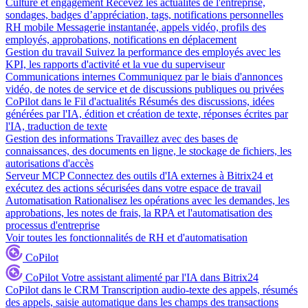
Culture et engagement
Recevez les actualités de l'entreprise,
sondages, badges d’appréciation, tags, notifications personnelles
RH mobile
Messagerie instantanée, appels vidéo, profils des
employés, approbations, notifications en déplacement
Gestion du travail
Suivez la performance des employés avec les
KPI, les rapports d'activité et la vue du superviseur
Communications internes
Communiquez par le biais d'annonces
vidéo, de notes de service et de discussions publiques ou privées
CoPilot dans le Fil d'actualités
Résumés des discussions, idées
générées par l'IA, édition et création de texte, réponses écrites par
l'IA, traduction de texte
Gestion des informations
Travaillez avec des bases de
connaissances, des documents en ligne, le stockage de fichiers, les
autorisations d'accès
Serveur MCP
Connectez des outils d'IA externes à Bitrix24 et
exécutez des actions sécurisées dans votre espace de travail
Automatisation
Rationalisez les opérations avec les demandes, les
approbations, les notes de frais, la RPA et l'automatisation des
processus d'entreprise
Voir toutes les fonctionnalités de RH et d'automatisation
CoPilot
CoPilot
Votre assistant alimenté par l'IA dans Bitrix24
CoPilot dans le CRM
Transcription audio-texte des appels, résumés
des appels, saisie automatique dans les champs des transactions