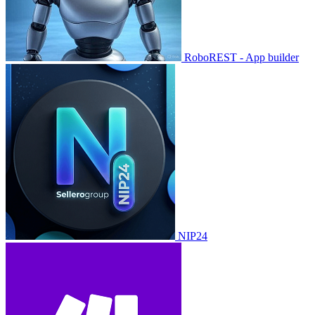
RoboREST - App builder
NIP24