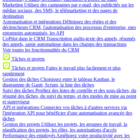
Marketing
Utilisez des campagnes par e-mail, des publicités sur les
médias sociaux, des SMS, le télémarketing et des pages de
destination
Automatisation et intégrations
Définissez des règles et des
déclencheurs CRM, l'automatisation des processus d'entreprise, mes
entonnoirs automatisés, les API
CoPilot dans le CRM
Transcription audio-texte des appels, résumés
des appels, saisie automatique dans les champs des transactions
Voir toutes les fonctionnalités du CRM
Tâches et projets
Tâches et projets
Faites le travail plus facilement et plus
rapidement
Gestion des tâches
Choisissez entre le tableau Kanban, le
diagramme de Gantt, Scrum, la liste des tâches
Suivi des tâches
Profitez des listes de contrôle et des sous-tâches, du
résumé des tâches, du suivi du temps, et des modes de mise au point
et superviseur
API et intégrations
Connectez vos tâches à d'autres services via
l'intégration API pour bénéficier d'une automatisation avancée des
tâches
Gestion des projets
Utilisez les projets, les groupes de travail, la
planification des projets, les rôles, les autorisations d'accès
Performance des employés
Améliorez votre productivité avec les