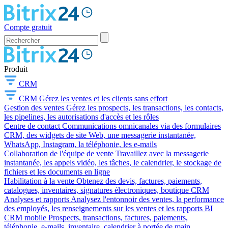
Compte gratuit
Produit
CRM
CRM
Gérez les ventes et les clients sans effort
Gestion des ventes
Gérez les prospects, les transactions, les contacts,
les pipelines, les autorisations d'accès et les rôles
Centre de contact
Communications omnicanales via des formulaires
CRM, des widgets de site Web, une messagerie instantanée,
WhatsApp, Instagram, la téléphonie, les e-mails
Collaboration de l'équipe de vente
Travaillez avec la messagerie
instantanée, les appels vidéo, les tâches, le calendrier, le stockage de
fichiers et les documents en ligne
Habilitation à la vente
Obtenez des devis, factures, paiements,
catalogues, inventaires, signatures électroniques, boutique CRM
Analyses et rapports
Analysez l'entonnoir des ventes, la performance
des employés, les renseignements sur les ventes et les rapports BI
CRM mobile
Prospects, transactions, factures, paiements,
téléphonie, e-mails, inventaire, calendrier à portée de main