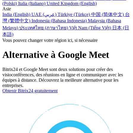
(Polski)
Italia (Italiano)
United Kingdom (English)
Asie
India (English)
UAE (عربي)
Türkiye (Türkçe)
中国 (简体中文)
台
灣 (繁體中文)
Indonesia (Bahasa Indonesia)
Malaysia (Bahasa
Melayu)
ประเทศไทย (ภาษาไทย)
Việt Nam (Tiếng Việt)
日本 (日
本語)
Vous pouvez changer votre région ici, si nécessaire
Alternative à Google Meet
Bitrix24 et Google Meet sont deux solutions pour créer des
visioconférences, des réunions en ligne et communiquer avec les
équipes à distance. Découvrez la meilleure alternative pour les
entreprises.
Obtenir Bitrix24 gratuitement