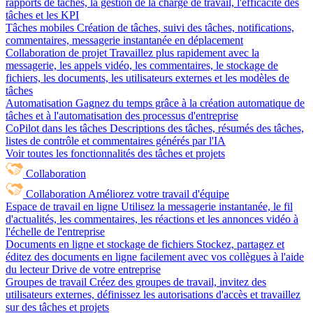
rapports de tâches, la gestion de la charge de travail, l'efficacité des
tâches et les KPI
Tâches mobiles
Création de tâches, suivi des tâches, notifications,
commentaires, messagerie instantanée en déplacement
Collaboration de projet
Travaillez plus rapidement avec la
messagerie, les appels vidéo, les commentaires, le stockage de
fichiers, les documents, les utilisateurs externes et les modèles de
tâches
Automatisation
Gagnez du temps grâce à la création automatique de
tâches et à l'automatisation des processus d'entreprise
CoPilot dans les tâches
Descriptions des tâches, résumés des tâches,
listes de contrôle et commentaires générés par l'IA
Voir toutes les fonctionnalités des tâches et projets
Collaboration
Collaboration
Améliorez votre travail d'équipe
Espace de travail en ligne
Utilisez la messagerie instantanée, le fil
d'actualités, les commentaires, les réactions et les annonces vidéo à
l'échelle de l'entreprise
Documents en ligne et stockage de fichiers
Stockez, partagez et
éditez des documents en ligne facilement avec vos collègues à l'aide
du lecteur Drive de votre entreprise
Groupes de travail
Créez des groupes de travail, invitez des
utilisateurs externes, définissez les autorisations d'accès et travaillez
sur des tâches et projets