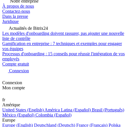
Notre entreprise
À propos de nous
Contactez-nous
Dans la presse
Juridique
Actualités de Bitrix24
Les modèles d'onboarding doivent rassurer, pas ajouter une nouvelle
liste de contrôle
Gamification en entreprise : 7 techniques et exemples pour engager
vos équipes
Processus d'onboarding : 15 conseils pour réussir l'intégration de vos
employés
Compte gratuit
Connexion
Connexion
Mon compte
fr
Amérique
United States (English)
América Latina (Español)
Brasil (Português)
México (Español)
Colombia (Español)
Europe
Europe (English)
Deutschland (Deutsch)
France (Français)
Polska