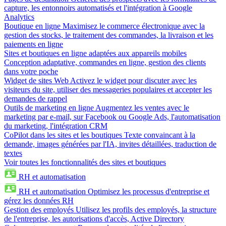
capture, les entonnoirs automatisés et l'intégration à Google
Analytics
Boutique en ligne
Maximisez le commerce électronique avec la
gestion des stocks, le traitement des commandes, la livraison et les
paiements en ligne
Sites et boutiques en ligne adaptées aux appareils mobiles
Conception adaptative, commandes en ligne, gestion des clients
dans votre poche
Widget de sites Web
Activez le widget pour discuter avec les
visiteurs du site, utiliser des messageries populaires et accepter les
demandes de rappel
Outils de marketing en ligne
Augmentez les ventes avec le
marketing par e-mail, sur Facebook ou Google Ads, l'automatisation
du marketing, l'intégration CRM
CoPilot dans les sites et les boutiques
Texte convaincant à la
demande, images générées par l'IA, invites détaillées, traduction de
textes
Voir toutes les fonctionnalités des sites et boutiques
RH et automatisation
RH et automatisation
Optimisez les processus d'entreprise et
gérez les données RH
Gestion des employés
Utilisez les profils des employés, la structure
de l'entreprise, les autorisations d'accès, Active Directory