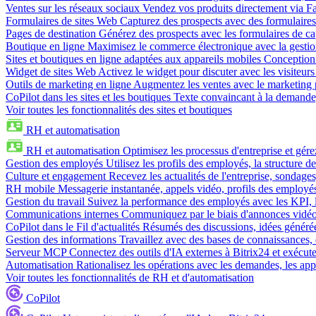
Ventes sur les réseaux sociaux
Vendez vos produits directement via 
Formulaires de sites Web
Capturez des prospects avec des formulaires
Pages de destination
Générez des prospects avec les formulaires de cap
Boutique en ligne
Maximisez le commerce électronique avec la gestion 
Sites et boutiques en ligne adaptées aux appareils mobiles
Conception 
Widget de sites Web
Activez le widget pour discuter avec les visiteurs
Outils de marketing en ligne
Augmentez les ventes avec le marketing 
CoPilot dans les sites et les boutiques
Texte convaincant à la demande, 
Voir toutes les fonctionnalités des sites et boutiques
RH et automatisation
RH et automatisation
Optimisez les processus d'entreprise et gé
Gestion des employés
Utilisez les profils des employés, la structure de
Culture et engagement
Recevez les actualités de l'entreprise, sondages
RH mobile
Messagerie instantanée, appels vidéo, profils des employé
Gestion du travail
Suivez la performance des employés avec les KPI, le
Communications internes
Communiquez par le biais d'annonces vidéo, 
CoPilot dans le Fil d'actualités
Résumés des discussions, idées générées 
Gestion des informations
Travaillez avec des bases de connaissances, d
Serveur MCP
Connectez des outils d'IA externes à Bitrix24 et exécute
Automatisation
Rationalisez les opérations avec les demandes, les appr
Voir toutes les fonctionnalités de RH et d'automatisation
CoPilot