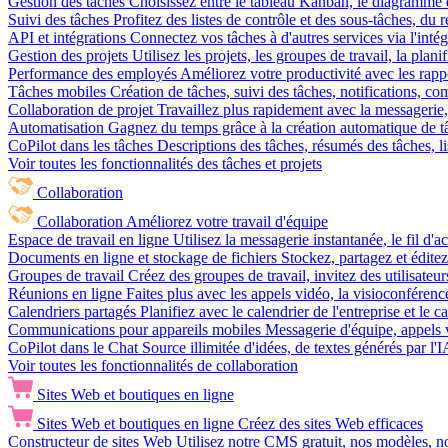
Gestion des tâches
Choisissez entre le tableau Kanban, le diagramme d
Suivi des tâches
Profitez des listes de contrôle et des sous-tâches, du
API et intégrations
Connectez vos tâches à d'autres services via l'int
Gestion des projets
Utilisez les projets, les groupes de travail, la plani
Performance des employés
Améliorez votre productivité avec les rappor
Tâches mobiles
Création de tâches, suivi des tâches, notifications, 
Collaboration de projet
Travaillez plus rapidement avec la messagerie, 
Automatisation
Gagnez du temps grâce à la création automatique de tâc
CoPilot dans les tâches
Descriptions des tâches, résumés des tâches, l
Voir toutes les fonctionnalités des tâches et projets
Collaboration
Collaboration
Améliorez votre travail d'équipe
Espace de travail en ligne
Utilisez la messagerie instantanée, le fil d'a
Documents en ligne et stockage de fichiers
Stockez, partagez et édite
Groupes de travail
Créez des groupes de travail, invitez des utilisateurs
Réunions en ligne
Faites plus avec les appels vidéo, la visioconférence
Calendriers partagés
Planifiez avec le calendrier de l'entreprise et le 
Communications pour appareils mobiles
Messagerie d'équipe, appels 
CoPilot dans le Chat
Source illimitée d'idées, de textes générés par l'
Voir toutes les fonctionnalités de collaboration
Sites Web et boutiques en ligne
Sites Web et boutiques en ligne
Créez des sites Web efficaces
Constructeur de sites Web
Utilisez notre CMS gratuit, nos modèles, no