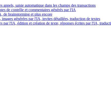
es appels, saisie automatique dans les champs des transactions
istes de contrôle et commentaires générés par l'IA
IA, de brainstorming et plus encore
images générées par l'IA, invites détaillées, traduction de textes
par l'IA, édition et création de texte, réponses écrites par l'IA, traduct