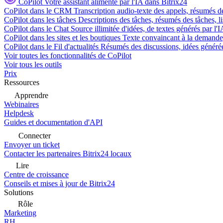
CoPilot
Votre assistant alimenté par l'IA dans Bitrix24
CoPilot dans le CRM
Transcription audio-texte des appels, résumés d
CoPilot dans les tâches
Descriptions des tâches, résumés des tâches, l
CoPilot dans le Chat
Source illimitée d'idées, de textes générés par l'
CoPilot dans les sites et les boutiques
Texte convaincant à la demande, 
CoPilot dans le Fil d'actualités
Résumés des discussions, idées générées 
Voir toutes les fonctionnalités de CoPilot
Voir tous les outils
Prix
Ressources
Apprendre
Webinaires
Helpdesk
Guides et documentation d'API
Connecter
Envoyer un ticket
Contacter les partenaires Bitrix24 locaux
Lire
Centre de croissance
Conseils et mises à jour de Bitrix24
Solutions
Rôle
Marketing
RH