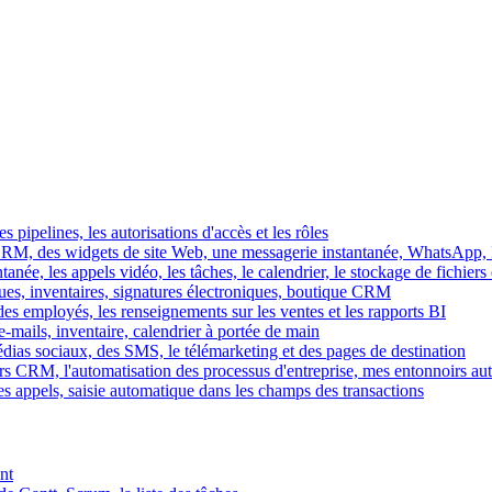
es pipelines, les autorisations d'accès et les rôles
M, des widgets de site Web, une messagerie instantanée, WhatsApp, Ins
tanée, les appels vidéo, les tâches, le calendrier, le stockage de fichier
gues, inventaires, signatures électroniques, boutique CRM
es employés, les renseignements sur les ventes et les rapports BI
e-mails, inventaire, calendrier à portée de main
édias sociaux, des SMS, le télémarketing et des pages de destination
rs CRM, l'automatisation des processus d'entreprise, mes entonnoirs au
es appels, saisie automatique dans les champs des transactions
nt