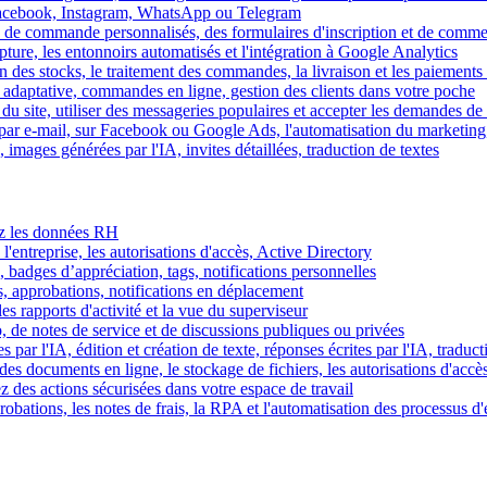
Facebook, Instagram, WhatsApp ou Telegram
 de commande personnalisés, des formulaires d'inscription et de comme
ture, les entonnoirs automatisés et l'intégration à Google Analytics
des stocks, le traitement des commandes, la livraison et les paiements 
adaptative, commandes en ligne, gestion des clients dans votre poche
 du site, utiliser des messageries populaires et accepter les demandes de
par e-mail, sur Facebook ou Google Ads, l'automatisation du marketing
images générées par l'IA, invites détaillées, traduction de textes
rez les données RH
 l'entreprise, les autorisations d'accès, Active Directory
, badges d’appréciation, tags, notifications personnelles
s, approbations, notifications en déplacement
s rapports d'activité et la vue du superviseur
de notes de service et de discussions publiques ou privées
par l'IA, édition et création de texte, réponses écrites par l'IA, traduct
es documents en ligne, le stockage de fichiers, les autorisations d'accè
z des actions sécurisées dans votre espace de travail
obations, les notes de frais, la RPA et l'automatisation des processus d'