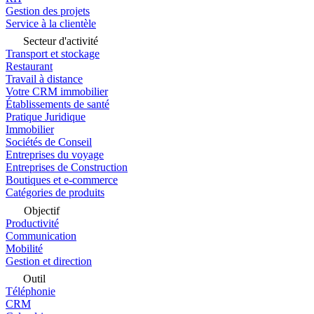
Gestion des projets
Service à la clientèle
Secteur d'activité
Transport et stockage
Restaurant
Travail à distance
Votre CRM immobilier
Établissements de santé
Pratique Juridique
Immobilier
Sociétés de Conseil
Entreprises du voyage
Entreprises de Construction
Boutiques et e-commerce
Catégories de produits
Objectif
Productivité
Communication
Mobilité
Gestion et direction
Outil
Téléphonie
CRM