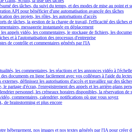
e Gantt, Scrum, la liste des tâches
 résumé des tâches, du suivi du temps, et des modes de mise au point et 
égration API pour bénéficier d'une automatisation avancée des tâches
fication des projets, les rôles, les autorisations d'accès
ts de tâches, la gestion de la charge de travail, l'efficacité des tâches e
commentaires, messagerie instantanée en déplacement
les appels vidéo, les commentaires, le stockage de fichiers, les document
hes et à l'automatisation des processus d'entreprise
istes de contrôle et commentaires générés par l'IA
ctualités, les commentaires, les réactions et les annonces vidéo à l'échelle
z des documents en ligne facilement avec vos collègues à l'aide du lecte
 externes, définissez les autorisations d'accès et travaillez sur des tâches
, le partage d'écran, l'enregistrement des appels et les arrière-plans per
calendrier personnel, les créneaux horaires disponibles, la réservation de
vidéo, commentaires, calendrier, notifications où que vous soyez
IA, de brainstorming et plus encore
tre hébergement, nos images et nos textes générés par l'IA pour créer d