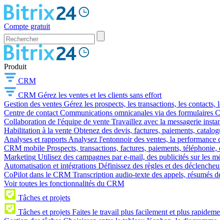
Compte gratuit
Produit
CRM
CRM
Gérez les ventes et les clients sans effort
Gestion des ventes
Gérez les prospects, les transactions, les contacts, l
Centre de contact
Communications omnicanales via des formulaires CR
Collaboration de l'équipe de vente
Travaillez avec la messagerie instan
Habilitation à la vente
Obtenez des devis, factures, paiements, catalo
Analyses et rapports
Analysez l'entonnoir des ventes, la performance d
CRM mobile
Prospects, transactions, factures, paiements, téléphonie, 
Marketing
Utilisez des campagnes par e-mail, des publicités sur les m
Automatisation et intégrations
Définissez des règles et des déclencheu
CoPilot dans le CRM
Transcription audio-texte des appels, résumés d
Voir toutes les fonctionnalités du CRM
Tâches et projets
Tâches et projets
Faites le travail plus facilement et plus rapideme