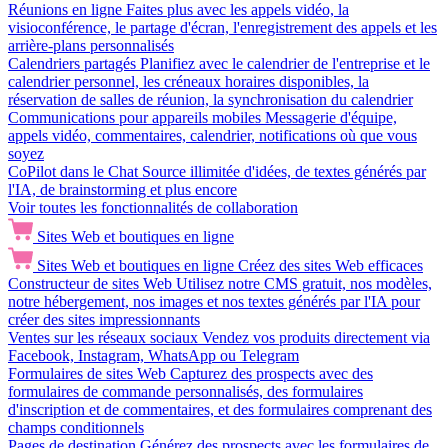
Réunions en ligne
Faites plus avec les appels vidéo, la
visioconférence, le partage d'écran, l'enregistrement des appels et les
arrière-plans personnalisés
Calendriers partagés
Planifiez avec le calendrier de l'entreprise et le
calendrier personnel, les créneaux horaires disponibles, la
réservation de salles de réunion, la synchronisation du calendrier
Communications pour appareils mobiles
Messagerie d'équipe,
appels vidéo, commentaires, calendrier, notifications où que vous
soyez
CoPilot dans le Chat
Source illimitée d'idées, de textes générés par
l'IA, de brainstorming et plus encore
Voir toutes les fonctionnalités de collaboration
Sites Web et boutiques en ligne
Sites Web et boutiques en ligne
Créez des sites Web efficaces
Constructeur de sites Web
Utilisez notre CMS gratuit, nos modèles,
notre hébergement, nos images et nos textes générés par l'IA pour
créer des sites impressionnants
Ventes sur les réseaux sociaux
Vendez vos produits directement via
Facebook, Instagram, WhatsApp ou Telegram
Formulaires de sites Web
Capturez des prospects avec des
formulaires de commande personnalisés, des formulaires
d'inscription et de commentaires, et des formulaires comprenant des
champs conditionnels
Pages de destination
Générez des prospects avec les formulaires de