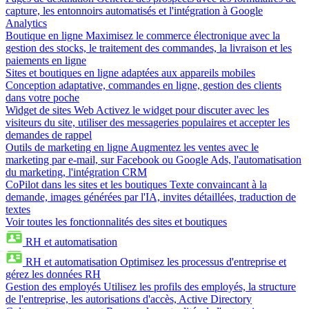
capture, les entonnoirs automatisés et l'intégration à Google
Analytics
Boutique en ligne
Maximisez le commerce électronique avec la
gestion des stocks, le traitement des commandes, la livraison et les
paiements en ligne
Sites et boutiques en ligne adaptées aux appareils mobiles
Conception adaptative, commandes en ligne, gestion des clients
dans votre poche
Widget de sites Web
Activez le widget pour discuter avec les
visiteurs du site, utiliser des messageries populaires et accepter les
demandes de rappel
Outils de marketing en ligne
Augmentez les ventes avec le
marketing par e-mail, sur Facebook ou Google Ads, l'automatisation
du marketing, l'intégration CRM
CoPilot dans les sites et les boutiques
Texte convaincant à la
demande, images générées par l'IA, invites détaillées, traduction de
textes
Voir toutes les fonctionnalités des sites et boutiques
RH et automatisation
RH et automatisation
Optimisez les processus d'entreprise et
gérez les données RH
Gestion des employés
Utilisez les profils des employés, la structure
de l'entreprise, les autorisations d'accès, Active Directory