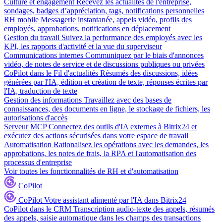
Culture et engagement
Recevez les actualités de l'entreprise,
sondages, badges d’appréciation, tags, notifications personnelles
RH mobile
Messagerie instantanée, appels vidéo, profils des
employés, approbations, notifications en déplacement
Gestion du travail
Suivez la performance des employés avec les
KPI, les rapports d'activité et la vue du superviseur
Communications internes
Communiquez par le biais d'annonces
vidéo, de notes de service et de discussions publiques ou privées
CoPilot dans le Fil d'actualités
Résumés des discussions, idées
générées par l'IA, édition et création de texte, réponses écrites par
l'IA, traduction de texte
Gestion des informations
Travaillez avec des bases de
connaissances, des documents en ligne, le stockage de fichiers, les
autorisations d'accès
Serveur MCP
Connectez des outils d'IA externes à Bitrix24 et
exécutez des actions sécurisées dans votre espace de travail
Automatisation
Rationalisez les opérations avec les demandes, les
approbations, les notes de frais, la RPA et l'automatisation des
processus d'entreprise
Voir toutes les fonctionnalités de RH et d'automatisation
CoPilot
CoPilot
Votre assistant alimenté par l'IA dans Bitrix24
CoPilot dans le CRM
Transcription audio-texte des appels, résumés
des appels, saisie automatique dans les champs des transactions