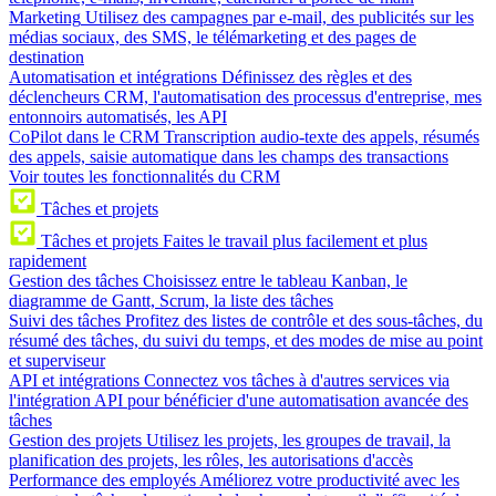
Marketing
Utilisez des campagnes par e-mail, des publicités sur les
médias sociaux, des SMS, le télémarketing et des pages de
destination
Automatisation et intégrations
Définissez des règles et des
déclencheurs CRM, l'automatisation des processus d'entreprise, mes
entonnoirs automatisés, les API
CoPilot dans le CRM
Transcription audio-texte des appels, résumés
des appels, saisie automatique dans les champs des transactions
Voir toutes les fonctionnalités du CRM
Tâches et projets
Tâches et projets
Faites le travail plus facilement et plus
rapidement
Gestion des tâches
Choisissez entre le tableau Kanban, le
diagramme de Gantt, Scrum, la liste des tâches
Suivi des tâches
Profitez des listes de contrôle et des sous-tâches, du
résumé des tâches, du suivi du temps, et des modes de mise au point
et superviseur
API et intégrations
Connectez vos tâches à d'autres services via
l'intégration API pour bénéficier d'une automatisation avancée des
tâches
Gestion des projets
Utilisez les projets, les groupes de travail, la
planification des projets, les rôles, les autorisations d'accès
Performance des employés
Améliorez votre productivité avec les