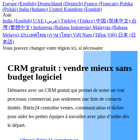
Europe (English)
Deutschland (Deutsch)
France (Français)
Polska
(Polski)
Italia (Italiano)
United Kingdom (English)
Asie
India (English)
UAE (عربي)
Türkiye (Türkçe)
中国 (简体中文)
台
灣 (繁體中文)
Indonesia (Bahasa Indonesia)
Malaysia (Bahasa
Melayu)
ประเทศไทย (ภาษาไทย)
Việt Nam (Tiếng Việt)
日本 (日
本語)
Vous pouvez changer votre région ici, si nécessaire
CRM gratuit : vendre mieux sans
budget logiciel
Démarrez avec un CRM gratuit qui permet de tester un vrai
processus commercial, pas seulement une liste de contacts
limitée. Bitrix24 centralise ventes, communication et tâches
pour aider les petites équipes à travailler avec plus d’ordre dès
le départ.