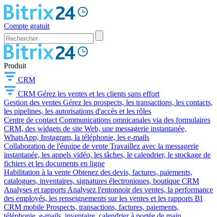
Compte gratuit
Produit
CRM
CRM
Gérez les ventes et les clients sans effort
Gestion des ventes
Gérez les prospects, les transactions, les contacts,
les pipelines, les autorisations d'accès et les rôles
Centre de contact
Communications omnicanales via des formulaires
CRM, des widgets de site Web, une messagerie instantanée,
WhatsApp, Instagram, la téléphonie, les e-mails
Collaboration de l'équipe de vente
Travaillez avec la messagerie
instantanée, les appels vidéo, les tâches, le calendrier, le stockage de
fichiers et les documents en ligne
Habilitation à la vente
Obtenez des devis, factures, paiements,
catalogues, inventaires, signatures électroniques, boutique CRM
Analyses et rapports
Analysez l'entonnoir des ventes, la performance
des employés, les renseignements sur les ventes et les rapports BI
CRM mobile
Prospects, transactions, factures, paiements,
téléphonie, e-mails, inventaire, calendrier à portée de main