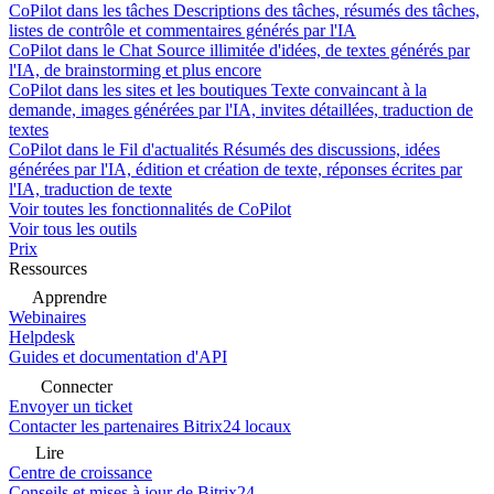
CoPilot dans les tâches
Descriptions des tâches, résumés des tâches,
listes de contrôle et commentaires générés par l'IA
CoPilot dans le Chat
Source illimitée d'idées, de textes générés par
l'IA, de brainstorming et plus encore
CoPilot dans les sites et les boutiques
Texte convaincant à la
demande, images générées par l'IA, invites détaillées, traduction de
textes
CoPilot dans le Fil d'actualités
Résumés des discussions, idées
générées par l'IA, édition et création de texte, réponses écrites par
l'IA, traduction de texte
Voir toutes les fonctionnalités de CoPilot
Voir tous les outils
Prix
Ressources
Apprendre
Webinaires
Helpdesk
Guides et documentation d'API
Connecter
Envoyer un ticket
Contacter les partenaires Bitrix24 locaux
Lire
Centre de croissance
Conseils et mises à jour de Bitrix24