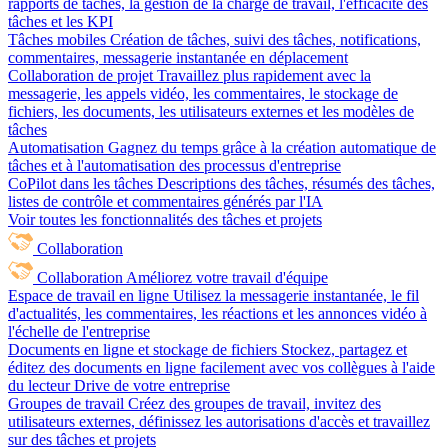
rapports de tâches, la gestion de la charge de travail, l'efficacité des
tâches et les KPI
Tâches mobiles
Création de tâches, suivi des tâches, notifications,
commentaires, messagerie instantanée en déplacement
Collaboration de projet
Travaillez plus rapidement avec la
messagerie, les appels vidéo, les commentaires, le stockage de
fichiers, les documents, les utilisateurs externes et les modèles de
tâches
Automatisation
Gagnez du temps grâce à la création automatique de
tâches et à l'automatisation des processus d'entreprise
CoPilot dans les tâches
Descriptions des tâches, résumés des tâches,
listes de contrôle et commentaires générés par l'IA
Voir toutes les fonctionnalités des tâches et projets
Collaboration
Collaboration
Améliorez votre travail d'équipe
Espace de travail en ligne
Utilisez la messagerie instantanée, le fil
d'actualités, les commentaires, les réactions et les annonces vidéo à
l'échelle de l'entreprise
Documents en ligne et stockage de fichiers
Stockez, partagez et
éditez des documents en ligne facilement avec vos collègues à l'aide
du lecteur Drive de votre entreprise
Groupes de travail
Créez des groupes de travail, invitez des
utilisateurs externes, définissez les autorisations d'accès et travaillez
sur des tâches et projets