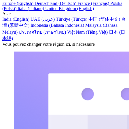
Europe (English)
Deutschland (Deutsch)
France (Français)
Polska
(Polski)
Italia (Italiano)
United Kingdom (English)
Asie
India (English)
UAE (عربي)
Türkiye (Türkçe)
中国 (简体中文)
台
灣 (繁體中文)
Indonesia (Bahasa Indonesia)
Malaysia (Bahasa
Melayu)
ประเทศไทย (ภาษาไทย)
Việt Nam (Tiếng Việt)
日本 (日
本語)
Vous pouvez changer votre région ici, si nécessaire