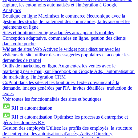
capture, les entonnoirs automatisés et l'intégration à Google
Analytics
Boutique en ligne
Maximisez le commerce électronique avec la
gestion des stocks, le traitement des commandes, la livraison et les
paiements en ligne
Sites et boutiques en ligne adaptées aux appareils mobiles
Conception adaptative, commandes en ligne, gestion des clients
dans votre poche
Widget de sites Web
Activez le widget pour discuter avec les
visiteurs du site, utiliser des messageries populaires et accepter les
demandes de rappel
Outils de marketing en ligne
Augmentez les ventes avec le
marketing par e-mail, sur Facebook ou Google Ads, l'automatisation
du marketing, l'intégration CRM
CoPilot dans les sites et les boutiques
Texte convaincant à la
demande, images générées par l'IA, invites détaillées, traduction de
textes
Voir toutes les fonctionnalités des sites et boutiques
RH et automatisation
RH et automatisation
Optimisez les processus d'entreprise et
gérez les données RH
Gestion des employés
Utilisez les profils des employés, la structure
de l'entreprise, les autorisations d'accès, Active Directory