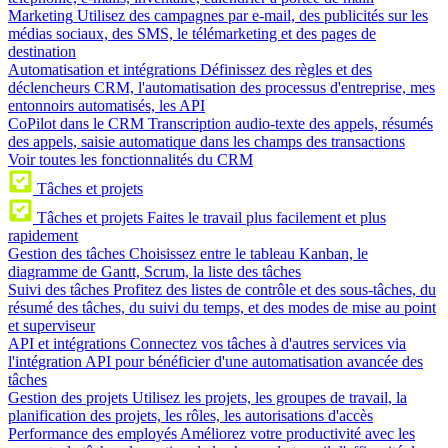
Marketing
Utilisez des campagnes par e-mail, des publicités sur les
médias sociaux, des SMS, le télémarketing et des pages de
destination
Automatisation et intégrations
Définissez des règles et des
déclencheurs CRM, l'automatisation des processus d'entreprise, mes
entonnoirs automatisés, les API
CoPilot dans le CRM
Transcription audio-texte des appels, résumés
des appels, saisie automatique dans les champs des transactions
Voir toutes les fonctionnalités du CRM
Tâches et projets
Tâches et projets
Faites le travail plus facilement et plus
rapidement
Gestion des tâches
Choisissez entre le tableau Kanban, le
diagramme de Gantt, Scrum, la liste des tâches
Suivi des tâches
Profitez des listes de contrôle et des sous-tâches, du
résumé des tâches, du suivi du temps, et des modes de mise au point
et superviseur
API et intégrations
Connectez vos tâches à d'autres services via
l'intégration API pour bénéficier d'une automatisation avancée des
tâches
Gestion des projets
Utilisez les projets, les groupes de travail, la
planification des projets, les rôles, les autorisations d'accès
Performance des employés
Améliorez votre productivité avec les