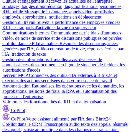
Culture et engagement
Recevez les actualités de l'entreprise,
sondages, badges d’appréciation, tags, notifications personnelles
RH mobile
Messagerie instantanée, appels vidéo, profils des
employés, approbations, notifications en déplacement
Gestion du travail
Suivez la performance des employés avec les
KPI, les rapports d'activité et la vue du superviseur
Communications internes
Communiquez par le biais d'annonces
vidéo, de notes de service et de discussions publiques ou privées
CoPilot dans le Fil d'actualités
Résumés des discussions, idées
générées par l'IA, édition et création de texte, réponses écrites par
l'IA, traduction de texte
Gestion des informations
Travaillez avec des bases de
connaissances, des documents en ligne, le stockage de fichiers, les
autorisations d'accès
Serveur MCP
Connectez des outils d'IA externes à Bitrix24 et
exécutez des actions sécurisées dans votre espace de travail
Automatisation
Rationalisez les opérations avec les demandes, les
approbations, les notes de frais, la RPA et l'automatisation des
processus d'entreprise
Voir toutes les fonctionnalités de RH et d'automatisation
CoPilot
CoPilot
Votre assistant alimenté par l'IA dans Bitrix24
CoPilot dans le CRM
Transcription audio-texte des appels, résumés
des appels, saisie automatique dans les champs des transactions