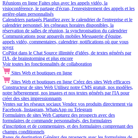
Réunions en ligne
Faites plus avec les appels vidéo, la
visioconférence, le partage d'écran, l'enregistrement des appels et les
arrière-plans personnalisés
Calendriers partagés
Planifiez avec le calendrier de l'entreprise et le
calendrier personnel, les créneaux horaires disponibles, la
réservation de salles de réunion, la synchronisation du calendrier
Communications pour appareils mobiles
Messagerie d'équipe,
appels vidéo, commentaires, calendrier, notifications où que vous
soyez
CoPilot dans le Chat
Source illimitée d'idées, de textes générés par
l'IA, de brainstorming et plus encore
Voir toutes les fonctionnalités de collaboration
Sites Web et boutiques en ligne
Sites Web et boutiques en ligne
Créez des sites Web efficaces
Constructeur de sites Web
Utilisez notre CMS gratuit, nos modèles,
notre hébergement, nos images et nos textes générés par l'IA pour
créer des sites impressionnants
Ventes sur les réseaux sociaux
Vendez vos produits directement via
Facebook, Instagram, WhatsApp ou Telegram
Formulaires de sites Web
Capturez des prospects avec des
formulaires de commande personnalisés, des formulaires
d'inscription et de commentaires, et des formulaires comprenant des
champs conditionnels
Pages de destination
Générez des prospects avec les formulaires de