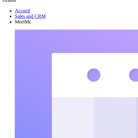
Gratuit
Accueil
Sales and CRM
MeetMe