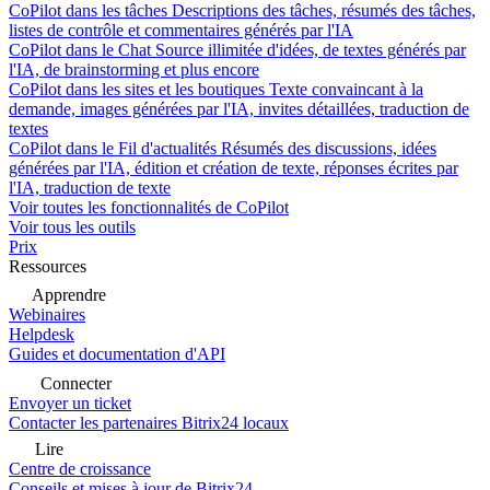
CoPilot dans les tâches
Descriptions des tâches, résumés des tâches,
listes de contrôle et commentaires générés par l'IA
CoPilot dans le Chat
Source illimitée d'idées, de textes générés par
l'IA, de brainstorming et plus encore
CoPilot dans les sites et les boutiques
Texte convaincant à la
demande, images générées par l'IA, invites détaillées, traduction de
textes
CoPilot dans le Fil d'actualités
Résumés des discussions, idées
générées par l'IA, édition et création de texte, réponses écrites par
l'IA, traduction de texte
Voir toutes les fonctionnalités de CoPilot
Voir tous les outils
Prix
Ressources
Apprendre
Webinaires
Helpdesk
Guides et documentation d'API
Connecter
Envoyer un ticket
Contacter les partenaires Bitrix24 locaux
Lire
Centre de croissance
Conseils et mises à jour de Bitrix24