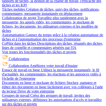
rapports de tâches, la gestion de la charge de travail, l'efficacité des
tâches et les KPI
Tâches mobiles
Création de tâches, suivi des tâches, notifications,
commentaires, messagerie instantanée en déplacement
Collaboration de projet
Travaillez plus rapidement avec la
messagerie, les appels vidéo, les commentaires, le stockage de
fichiers, les documents, les utilisateurs externes et les modèles de
tâches
Automatisation
Gagnez du temps grâce à la création automatique de
tâches et à l'automatisation des processus d'entreprise
CoPilot dans les tâches
Descriptions des tâches, résumés des tâches,
listes de contrôle et commentaires générés par l'IA
Voir toutes les fonctionnalités des tâches et projets
Collaboration
Collaboration
Améliorez votre travail d'équipe
Espace de travail en ligne
Utilisez la messagerie instantanée, le fil
d'actualités, les commentaires, les réactions et les annonces vidéo à
l'échelle de l'entreprise
Documents en ligne et stockage de fichiers
Stockez, partagez et
éditez des documents en ligne facilement avec vos collègues à l'aide
du lecteur Drive de votre entreprise
Groupes de travail
Créez des groupes de travail, invitez des
utilisateurs externes, définissez les autorisations d'accès et travaillez
sur des tâches et projets