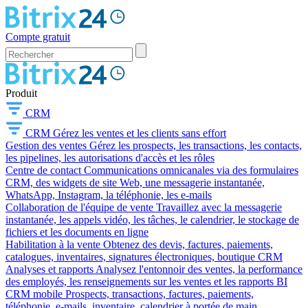
Compte gratuit
Produit
CRM
CRM
Gérez les ventes et les clients sans effort
Gestion des ventes
Gérez les prospects, les transactions, les contacts,
les pipelines, les autorisations d'accès et les rôles
Centre de contact
Communications omnicanales via des formulaires
CRM, des widgets de site Web, une messagerie instantanée,
WhatsApp, Instagram, la téléphonie, les e-mails
Collaboration de l'équipe de vente
Travaillez avec la messagerie
instantanée, les appels vidéo, les tâches, le calendrier, le stockage de
fichiers et les documents en ligne
Habilitation à la vente
Obtenez des devis, factures, paiements,
catalogues, inventaires, signatures électroniques, boutique CRM
Analyses et rapports
Analysez l'entonnoir des ventes, la performance
des employés, les renseignements sur les ventes et les rapports BI
CRM mobile
Prospects, transactions, factures, paiements,
téléphonie, e-mails, inventaire, calendrier à portée de main