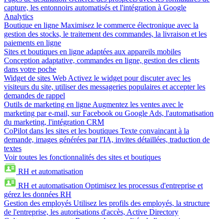
capture, les entonnoirs automatisés et l'intégration à Google
Analytics
Boutique en ligne
Maximisez le commerce électronique avec la
gestion des stocks, le traitement des commandes, la livraison et les
paiements en ligne
Sites et boutiques en ligne adaptées aux appareils mobiles
Conception adaptative, commandes en ligne, gestion des clients
dans votre poche
Widget de sites Web
Activez le widget pour discuter avec les
visiteurs du site, utiliser des messageries populaires et accepter les
demandes de rappel
Outils de marketing en ligne
Augmentez les ventes avec le
marketing par e-mail, sur Facebook ou Google Ads, l'automatisation
du marketing, l'intégration CRM
CoPilot dans les sites et les boutiques
Texte convaincant à la
demande, images générées par l'IA, invites détaillées, traduction de
textes
Voir toutes les fonctionnalités des sites et boutiques
RH et automatisation
RH et automatisation
Optimisez les processus d'entreprise et
gérez les données RH
Gestion des employés
Utilisez les profils des employés, la structure
de l'entreprise, les autorisations d'accès, Active Directory