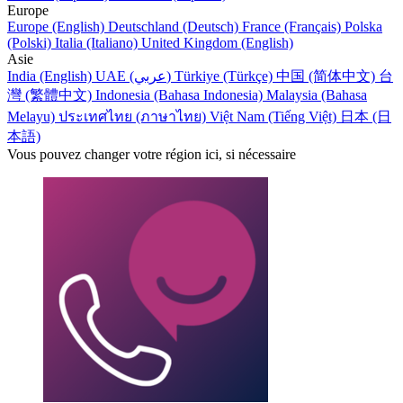
Europe
Europe (English)
Deutschland (Deutsch)
France (Français)
Polska
(Polski)
Italia (Italiano)
United Kingdom (English)
Asie
India (English)
UAE (عربي)
Türkiye (Türkçe)
中国 (简体中文)
台
灣 (繁體中文)
Indonesia (Bahasa Indonesia)
Malaysia (Bahasa
Melayu)
ประเทศไทย (ภาษาไทย)
Việt Nam (Tiếng Việt)
日本 (日
本語)
Vous pouvez changer votre région ici, si nécessaire