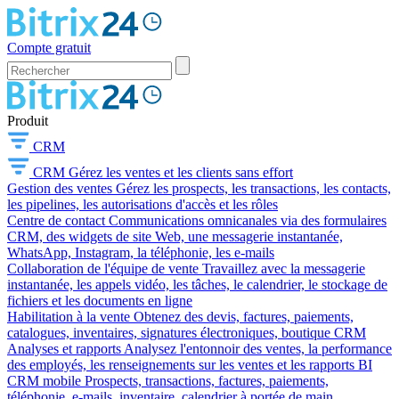
Compte gratuit
Produit
CRM
CRM
Gérez les ventes et les clients sans effort
Gestion des ventes
Gérez les prospects, les transactions, les contacts,
les pipelines, les autorisations d'accès et les rôles
Centre de contact
Communications omnicanales via des formulaires
CRM, des widgets de site Web, une messagerie instantanée,
WhatsApp, Instagram, la téléphonie, les e-mails
Collaboration de l'équipe de vente
Travaillez avec la messagerie
instantanée, les appels vidéo, les tâches, le calendrier, le stockage de
fichiers et les documents en ligne
Habilitation à la vente
Obtenez des devis, factures, paiements,
catalogues, inventaires, signatures électroniques, boutique CRM
Analyses et rapports
Analysez l'entonnoir des ventes, la performance
des employés, les renseignements sur les ventes et les rapports BI
CRM mobile
Prospects, transactions, factures, paiements,
téléphonie, e-mails, inventaire, calendrier à portée de main