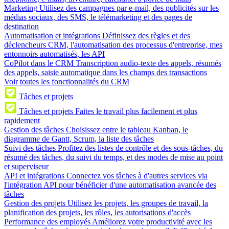
Marketing
Utilisez des campagnes par e-mail, des publicités sur les
médias sociaux, des SMS, le télémarketing et des pages de
destination
Automatisation et intégrations
Définissez des règles et des
déclencheurs CRM, l'automatisation des processus d'entreprise, mes
entonnoirs automatisés, les API
CoPilot dans le CRM
Transcription audio-texte des appels, résumés
des appels, saisie automatique dans les champs des transactions
Voir toutes les fonctionnalités du CRM
Tâches et projets
Tâches et projets
Faites le travail plus facilement et plus
rapidement
Gestion des tâches
Choisissez entre le tableau Kanban, le
diagramme de Gantt, Scrum, la liste des tâches
Suivi des tâches
Profitez des listes de contrôle et des sous-tâches, du
résumé des tâches, du suivi du temps, et des modes de mise au point
et superviseur
API et intégrations
Connectez vos tâches à d'autres services via
l'intégration API pour bénéficier d'une automatisation avancée des
tâches
Gestion des projets
Utilisez les projets, les groupes de travail, la
planification des projets, les rôles, les autorisations d'accès
Performance des employés
Améliorez votre productivité avec les