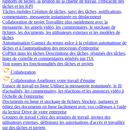
rapports de tâches, la gestion de la charge de travail, l'efficacité des
tâches et les KPI
Tâches mobiles
Création de tâches, suivi des tâches, notifications,
commentaires, messagerie instantanée en déplacement
Collaboration de projet
Travaillez plus rapidement avec la
messagerie, les appels vidéo, les commentaires, le stockage de
fichiers, les documents, les utilisateurs externes et les modèles de
tâches
Automatisation
Gagnez du temps grâce à la création automatique de
tâches et à l'automatisation des processus d'entreprise
CoPilot dans les tâches
Descriptions des tâches, résumés des tâches,
listes de contrôle et commentaires générés par l'IA
Voir toutes les fonctionnalités des tâches et projets
Collaboration
Collaboration
Améliorez votre travail d'équipe
Espace de travail en ligne
Utilisez la messagerie instantanée, le fil
d'actualités, les commentaires, les réactions et les annonces vidéo à
l'échelle de l'entreprise
Documents en ligne et stockage de fichiers
Stockez, partagez et
éditez des documents en ligne facilement avec vos collègues à l'aide
du lecteur Drive de votre entreprise
Groupes de travail
Créez des groupes de travail, invitez des
utilisateurs externes, définissez les autorisations d'accès et travaillez
sur des tâches et projets