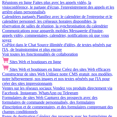
Réunions en ligne
Faites plus avec les appels vidéo, la
visioconférence, le partage d'écran, l'enregistrement des appels et les
arrière-plans personnalisés
Calendriers partagés
Planifiez avec le calendrier de l'entreprise et le
calendrier personnel, les créneaux horaires disponibles, la
réservation de salles de réunion, la synchronisation du calendrier
Communications pour appareils mobiles
Messagerie d'équipe,
appels vidéo, commentaires, calendrier, notifications où que vous
soyez
CoPilot dans le Chat
Source illimitée d'idées, de textes générés par
l'IA, de brainstorming et plus encore
Voir toutes les fonctionnalités de collaboration
Sites Web et boutiques en ligne
Sites Web et boutiques en ligne
Créez des sites Web efficaces
Constructeur de sites Web
Utilisez notre CMS gratuit, nos modèles,
notre hébergement, nos images et nos textes générés par l'IA pour
créer des sites impressionnants
Ventes sur les réseaux sociaux
Vendez vos produits directement via
Facebook, Instagram, WhatsApp ou Telegram
Formulaires de sites Web
Capturez des prospects avec des
formulaires de commande personnalisés, des formulaires
d'inscription et de commentaires, et des formulaires comprenant des
champs conditionnels
Pages de destination
Générez des prospects avec les formulaires de