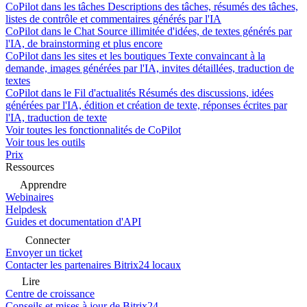
CoPilot dans les tâches
Descriptions des tâches, résumés des tâches,
listes de contrôle et commentaires générés par l'IA
CoPilot dans le Chat
Source illimitée d'idées, de textes générés par
l'IA, de brainstorming et plus encore
CoPilot dans les sites et les boutiques
Texte convaincant à la
demande, images générées par l'IA, invites détaillées, traduction de
textes
CoPilot dans le Fil d'actualités
Résumés des discussions, idées
générées par l'IA, édition et création de texte, réponses écrites par
l'IA, traduction de texte
Voir toutes les fonctionnalités de CoPilot
Voir tous les outils
Prix
Ressources
Apprendre
Webinaires
Helpdesk
Guides et documentation d'API
Connecter
Envoyer un ticket
Contacter les partenaires Bitrix24 locaux
Lire
Centre de croissance
Conseils et mises à jour de Bitrix24