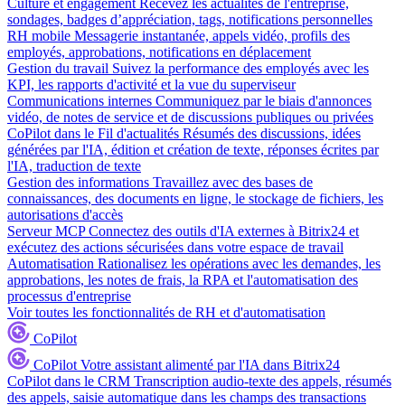
Culture et engagement
Recevez les actualités de l'entreprise,
sondages, badges d’appréciation, tags, notifications personnelles
RH mobile
Messagerie instantanée, appels vidéo, profils des
employés, approbations, notifications en déplacement
Gestion du travail
Suivez la performance des employés avec les
KPI, les rapports d'activité et la vue du superviseur
Communications internes
Communiquez par le biais d'annonces
vidéo, de notes de service et de discussions publiques ou privées
CoPilot dans le Fil d'actualités
Résumés des discussions, idées
générées par l'IA, édition et création de texte, réponses écrites par
l'IA, traduction de texte
Gestion des informations
Travaillez avec des bases de
connaissances, des documents en ligne, le stockage de fichiers, les
autorisations d'accès
Serveur MCP
Connectez des outils d'IA externes à Bitrix24 et
exécutez des actions sécurisées dans votre espace de travail
Automatisation
Rationalisez les opérations avec les demandes, les
approbations, les notes de frais, la RPA et l'automatisation des
processus d'entreprise
Voir toutes les fonctionnalités de RH et d'automatisation
CoPilot
CoPilot
Votre assistant alimenté par l'IA dans Bitrix24
CoPilot dans le CRM
Transcription audio-texte des appels, résumés
des appels, saisie automatique dans les champs des transactions