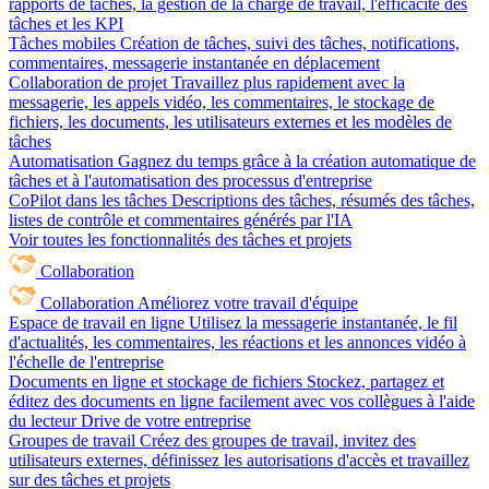
rapports de tâches, la gestion de la charge de travail, l'efficacité des
tâches et les KPI
Tâches mobiles
Création de tâches, suivi des tâches, notifications,
commentaires, messagerie instantanée en déplacement
Collaboration de projet
Travaillez plus rapidement avec la
messagerie, les appels vidéo, les commentaires, le stockage de
fichiers, les documents, les utilisateurs externes et les modèles de
tâches
Automatisation
Gagnez du temps grâce à la création automatique de
tâches et à l'automatisation des processus d'entreprise
CoPilot dans les tâches
Descriptions des tâches, résumés des tâches,
listes de contrôle et commentaires générés par l'IA
Voir toutes les fonctionnalités des tâches et projets
Collaboration
Collaboration
Améliorez votre travail d'équipe
Espace de travail en ligne
Utilisez la messagerie instantanée, le fil
d'actualités, les commentaires, les réactions et les annonces vidéo à
l'échelle de l'entreprise
Documents en ligne et stockage de fichiers
Stockez, partagez et
éditez des documents en ligne facilement avec vos collègues à l'aide
du lecteur Drive de votre entreprise
Groupes de travail
Créez des groupes de travail, invitez des
utilisateurs externes, définissez les autorisations d'accès et travaillez
sur des tâches et projets