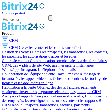
Compte gratuit
Produit
CRM
CRM
Gérez les ventes et les clients sans effort
Gestion des ventes
Gérez les prospects, les transactions, les contacts,
les pipelines, les autorisations d'accès et les rôles
Centre de contact
Communications omnicanales via des formulaires
CRM, des widgets de site Web, une messagerie instantanée,
WhatsApp, Instagram, la téléphonie, les e-mails
Collaboration de l'équipe de vente
Travaillez avec la messagerie
instantanée, les appels vidéo, les tâches, le calendrier, le stockage de
fichiers et les documents en ligne
Habilitation à la vente
Obtenez des devis, factures, paiements,
catalogues, inventaires, signatures électroniques, boutique CRM
Analyses et rapports
Analysez l'entonnoir des ventes, la performance
des employés, les renseignements sur les ventes et les rapports BI
CRM mobile
Prospects, transactions, factures, paiements,
téléphonie, e-mails, inventaire, calendrier à portée de main