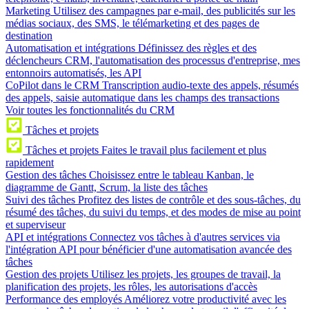
Marketing
Utilisez des campagnes par e-mail, des publicités sur les
médias sociaux, des SMS, le télémarketing et des pages de
destination
Automatisation et intégrations
Définissez des règles et des
déclencheurs CRM, l'automatisation des processus d'entreprise, mes
entonnoirs automatisés, les API
CoPilot dans le CRM
Transcription audio-texte des appels, résumés
des appels, saisie automatique dans les champs des transactions
Voir toutes les fonctionnalités du CRM
Tâches et projets
Tâches et projets
Faites le travail plus facilement et plus
rapidement
Gestion des tâches
Choisissez entre le tableau Kanban, le
diagramme de Gantt, Scrum, la liste des tâches
Suivi des tâches
Profitez des listes de contrôle et des sous-tâches, du
résumé des tâches, du suivi du temps, et des modes de mise au point
et superviseur
API et intégrations
Connectez vos tâches à d'autres services via
l'intégration API pour bénéficier d'une automatisation avancée des
tâches
Gestion des projets
Utilisez les projets, les groupes de travail, la
planification des projets, les rôles, les autorisations d'accès
Performance des employés
Améliorez votre productivité avec les