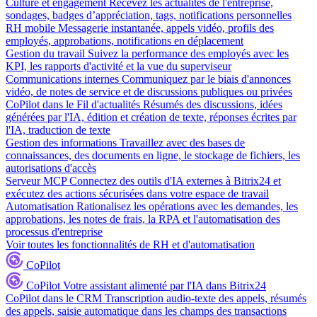
Culture et engagement
Recevez les actualités de l'entreprise,
sondages, badges d’appréciation, tags, notifications personnelles
RH mobile
Messagerie instantanée, appels vidéo, profils des
employés, approbations, notifications en déplacement
Gestion du travail
Suivez la performance des employés avec les
KPI, les rapports d'activité et la vue du superviseur
Communications internes
Communiquez par le biais d'annonces
vidéo, de notes de service et de discussions publiques ou privées
CoPilot dans le Fil d'actualités
Résumés des discussions, idées
générées par l'IA, édition et création de texte, réponses écrites par
l'IA, traduction de texte
Gestion des informations
Travaillez avec des bases de
connaissances, des documents en ligne, le stockage de fichiers, les
autorisations d'accès
Serveur MCP
Connectez des outils d'IA externes à Bitrix24 et
exécutez des actions sécurisées dans votre espace de travail
Automatisation
Rationalisez les opérations avec les demandes, les
approbations, les notes de frais, la RPA et l'automatisation des
processus d'entreprise
Voir toutes les fonctionnalités de RH et d'automatisation
CoPilot
CoPilot
Votre assistant alimenté par l'IA dans Bitrix24
CoPilot dans le CRM
Transcription audio-texte des appels, résumés
des appels, saisie automatique dans les champs des transactions