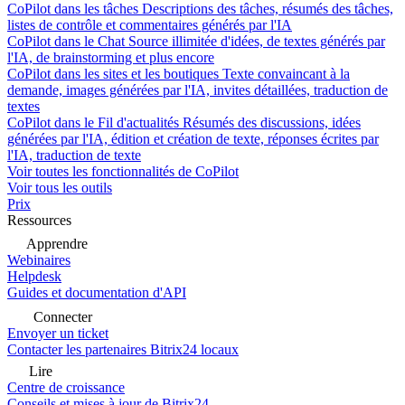
CoPilot dans les tâches
Descriptions des tâches, résumés des tâches,
listes de contrôle et commentaires générés par l'IA
CoPilot dans le Chat
Source illimitée d'idées, de textes générés par
l'IA, de brainstorming et plus encore
CoPilot dans les sites et les boutiques
Texte convaincant à la
demande, images générées par l'IA, invites détaillées, traduction de
textes
CoPilot dans le Fil d'actualités
Résumés des discussions, idées
générées par l'IA, édition et création de texte, réponses écrites par
l'IA, traduction de texte
Voir toutes les fonctionnalités de CoPilot
Voir tous les outils
Prix
Ressources
Apprendre
Webinaires
Helpdesk
Guides et documentation d'API
Connecter
Envoyer un ticket
Contacter les partenaires Bitrix24 locaux
Lire
Centre de croissance
Conseils et mises à jour de Bitrix24