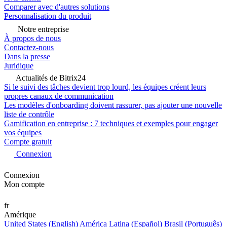
Comparer avec d'autres solutions
Personnalisation du produit
Notre entreprise
À propos de nous
Contactez-nous
Dans la presse
Juridique
Actualités de Bitrix24
Si le suivi des tâches devient trop lourd, les équipes créent leurs
propres canaux de communication
Les modèles d'onboarding doivent rassurer, pas ajouter une nouvelle
liste de contrôle
Gamification en entreprise : 7 techniques et exemples pour engager
vos équipes
Compte gratuit
Connexion
Connexion
Mon compte
fr
Amérique
United States (English)
América Latina (Español)
Brasil (Português)