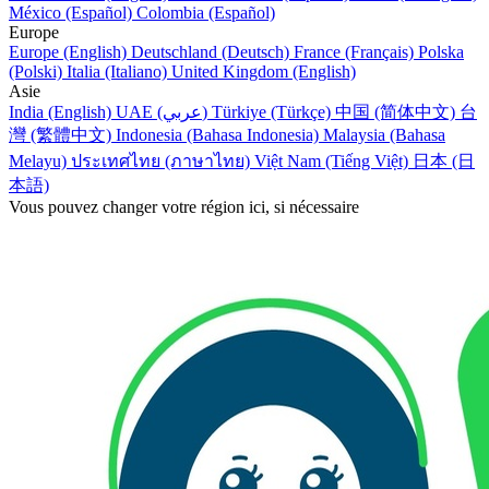
México (Español)
Colombia (Español)
Europe
Europe (English)
Deutschland (Deutsch)
France (Français)
Polska
(Polski)
Italia (Italiano)
United Kingdom (English)
Asie
India (English)
UAE (عربي)
Türkiye (Türkçe)
中国 (简体中文)
台
灣 (繁體中文)
Indonesia (Bahasa Indonesia)
Malaysia (Bahasa
Melayu)
ประเทศไทย (ภาษาไทย)
Việt Nam (Tiếng Việt)
日本 (日
本語)
Vous pouvez changer votre région ici, si nécessaire