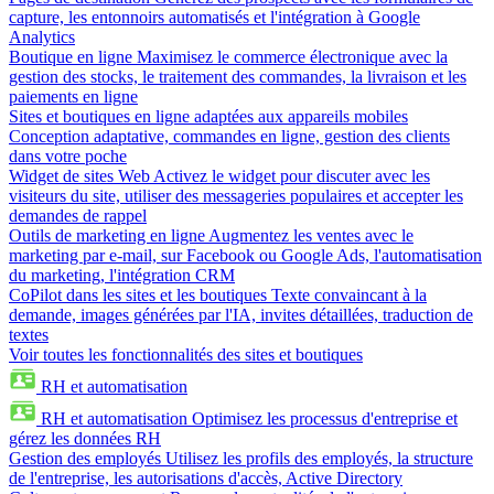
capture, les entonnoirs automatisés et l'intégration à Google
Analytics
Boutique en ligne
Maximisez le commerce électronique avec la
gestion des stocks, le traitement des commandes, la livraison et les
paiements en ligne
Sites et boutiques en ligne adaptées aux appareils mobiles
Conception adaptative, commandes en ligne, gestion des clients
dans votre poche
Widget de sites Web
Activez le widget pour discuter avec les
visiteurs du site, utiliser des messageries populaires et accepter les
demandes de rappel
Outils de marketing en ligne
Augmentez les ventes avec le
marketing par e-mail, sur Facebook ou Google Ads, l'automatisation
du marketing, l'intégration CRM
CoPilot dans les sites et les boutiques
Texte convaincant à la
demande, images générées par l'IA, invites détaillées, traduction de
textes
Voir toutes les fonctionnalités des sites et boutiques
RH et automatisation
RH et automatisation
Optimisez les processus d'entreprise et
gérez les données RH
Gestion des employés
Utilisez les profils des employés, la structure
de l'entreprise, les autorisations d'accès, Active Directory