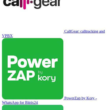
CallGear: calltracking and
VPBX
PowerZap by Kory -
WhatsApp for Bitrix24