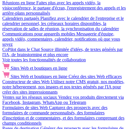
Réunions en ligne
Faites plus avec les appels vidéo, la
visioconférence, le partage d'écran, l'enregistrement des appels et les
arrière-plans personnalisés
Calendriers partagés
Planifiez avec le calendrier de l'entreprise et le
calendrier personnel, les créneaux horaires disponibles, la
réservation de salles de réunion, la synchronisation du calendrier
Communications pour appareils mobiles
Messagerie d'équipe,
appels vidéo, commentaires, calendrier, notifications où que vous
soyez
CoPilot dans le Chat
Source illimitée d'idées, de textes générés par
l'IA, de brainstorming et plus encore
Voir toutes les fonctionnalités de collaboration
Sites Web et boutiques en ligne
Sites Web et boutiques en ligne
Créez des sites Web efficaces
Constructeur de sites Web
Utilisez notre CMS gratuit, nos modèles,
notre hébergement, nos images et nos textes générés par l'IA pour
créer des sites impressionnants
Ventes sur les réseaux sociaux
Vendez vos produits directement via
Facebook, Instagram, WhatsApp ou Telegram
Formulaires de sites Web
Capturez des prospects avec des
formulaires de commande personnalisés, des formulaires
d'inscription et de commentaires, et des formulaires comprenant des
champs conditionnels
Pages de destination
Générez des prospects avec les formulaires de