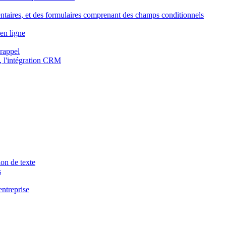
ntaires, et des formulaires comprenant des champs conditionnels
en ligne
 rappel
, l'intégration CRM
ion de texte
s
entreprise