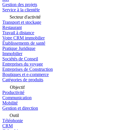
Gestion des projets
Service à la clientèle
Secteur d'activité
Transport et stockage
Restaurant
Travail à distance
Votre CRM immobilier
Établissements de santé
Pratique Juridique
Immobilier
Sociétés de Conseil
Entreprises du voyage
Entreprises de Construction
Boutiques et e-commerce
Catégories de produits
Objectif
Productivité
Communication
Mobilité
Gestion et direction
Outil
Téléphonie
CRM