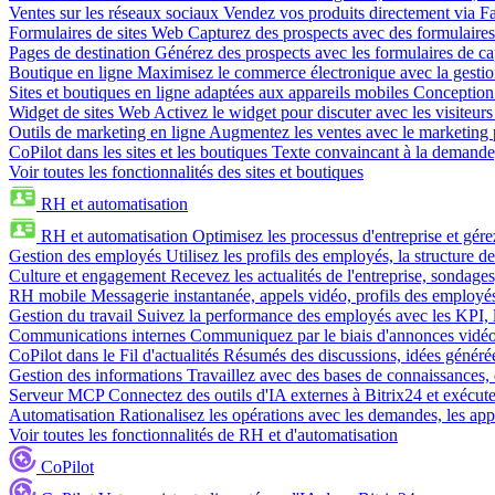
Ventes sur les réseaux sociaux
Vendez vos produits directement via 
Formulaires de sites Web
Capturez des prospects avec des formulaires
Pages de destination
Générez des prospects avec les formulaires de cap
Boutique en ligne
Maximisez le commerce électronique avec la gestion 
Sites et boutiques en ligne adaptées aux appareils mobiles
Conception 
Widget de sites Web
Activez le widget pour discuter avec les visiteurs
Outils de marketing en ligne
Augmentez les ventes avec le marketing 
CoPilot dans les sites et les boutiques
Texte convaincant à la demande, 
Voir toutes les fonctionnalités des sites et boutiques
RH et automatisation
RH et automatisation
Optimisez les processus d'entreprise et gé
Gestion des employés
Utilisez les profils des employés, la structure de
Culture et engagement
Recevez les actualités de l'entreprise, sondages
RH mobile
Messagerie instantanée, appels vidéo, profils des employé
Gestion du travail
Suivez la performance des employés avec les KPI, le
Communications internes
Communiquez par le biais d'annonces vidéo, 
CoPilot dans le Fil d'actualités
Résumés des discussions, idées générées 
Gestion des informations
Travaillez avec des bases de connaissances, d
Serveur MCP
Connectez des outils d'IA externes à Bitrix24 et exécute
Automatisation
Rationalisez les opérations avec les demandes, les appr
Voir toutes les fonctionnalités de RH et d'automatisation
CoPilot