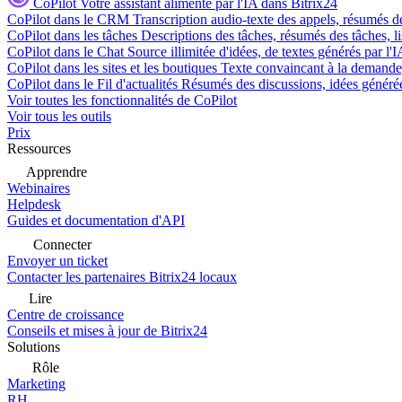
CoPilot
Votre assistant alimenté par l'IA dans Bitrix24
CoPilot dans le CRM
Transcription audio-texte des appels, résumés d
CoPilot dans les tâches
Descriptions des tâches, résumés des tâches, l
CoPilot dans le Chat
Source illimitée d'idées, de textes générés par l'
CoPilot dans les sites et les boutiques
Texte convaincant à la demande, 
CoPilot dans le Fil d'actualités
Résumés des discussions, idées générées 
Voir toutes les fonctionnalités de CoPilot
Voir tous les outils
Prix
Ressources
Apprendre
Webinaires
Helpdesk
Guides et documentation d'API
Connecter
Envoyer un ticket
Contacter les partenaires Bitrix24 locaux
Lire
Centre de croissance
Conseils et mises à jour de Bitrix24
Solutions
Rôle
Marketing
RH