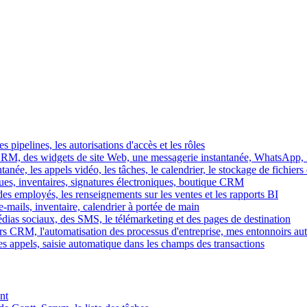
es pipelines, les autorisations d'accès et les rôles
M, des widgets de site Web, une messagerie instantanée, WhatsApp, Ins
tanée, les appels vidéo, les tâches, le calendrier, le stockage de fichier
gues, inventaires, signatures électroniques, boutique CRM
es employés, les renseignements sur les ventes et les rapports BI
e-mails, inventaire, calendrier à portée de main
édias sociaux, des SMS, le télémarketing et des pages de destination
rs CRM, l'automatisation des processus d'entreprise, mes entonnoirs au
es appels, saisie automatique dans les champs des transactions
nt