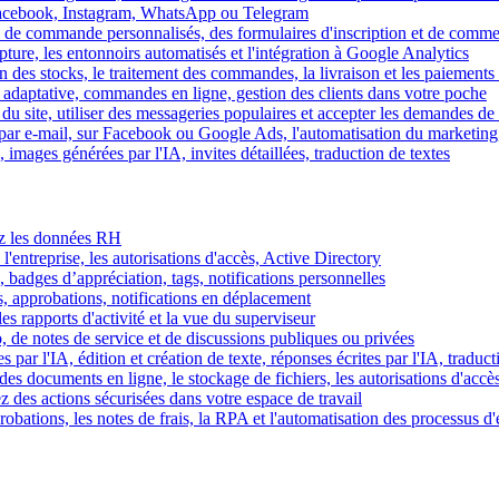
Facebook, Instagram, WhatsApp ou Telegram
 de commande personnalisés, des formulaires d'inscription et de comme
ture, les entonnoirs automatisés et l'intégration à Google Analytics
des stocks, le traitement des commandes, la livraison et les paiements 
adaptative, commandes en ligne, gestion des clients dans votre poche
 du site, utiliser des messageries populaires et accepter les demandes de
par e-mail, sur Facebook ou Google Ads, l'automatisation du marketing
images générées par l'IA, invites détaillées, traduction de textes
rez les données RH
 l'entreprise, les autorisations d'accès, Active Directory
, badges d’appréciation, tags, notifications personnelles
s, approbations, notifications en déplacement
s rapports d'activité et la vue du superviseur
de notes de service et de discussions publiques ou privées
par l'IA, édition et création de texte, réponses écrites par l'IA, traduct
es documents en ligne, le stockage de fichiers, les autorisations d'accè
z des actions sécurisées dans votre espace de travail
obations, les notes de frais, la RPA et l'automatisation des processus d'