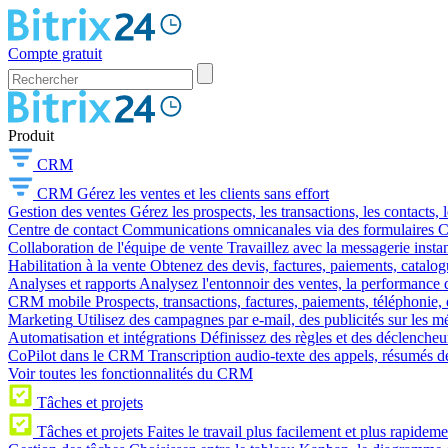
Compte gratuit
Produit
CRM
CRM
Gérez les ventes et les clients sans effort
Gestion des ventes
Gérez les prospects, les transactions, les contacts, l
Centre de contact
Communications omnicanales via des formulaires CR
Collaboration de l'équipe de vente
Travaillez avec la messagerie instan
Habilitation à la vente
Obtenez des devis, factures, paiements, catalo
Analyses et rapports
Analysez l'entonnoir des ventes, la performance d
CRM mobile
Prospects, transactions, factures, paiements, téléphonie, 
Marketing
Utilisez des campagnes par e-mail, des publicités sur les m
Automatisation et intégrations
Définissez des règles et des déclencheu
CoPilot dans le CRM
Transcription audio-texte des appels, résumés d
Voir toutes les fonctionnalités du CRM
Tâches et projets
Tâches et projets
Faites le travail plus facilement et plus rapideme