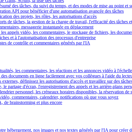
e Gantt, Scrum, la liste des tâches
 résumé des tâches, du suivi du temps, et des modes de mise au point et 
égration API pour bénéficier d'une automatisation avancée des tâches
fication des projets, les rôles, les autorisations d'accès
ts de tâches, la gestion de la charge de travail, l'efficacité des tâches e
commentaires, messagerie instantanée en déplacement
les appels vidéo, les commentaires, le stockage de fichiers, les document
hes et à l'automatisation des processus d'entreprise
istes de contrôle et commentaires générés par l'IA
ctualités, les commentaires, les réactions et les annonces vidéo à l'échelle
z des documents en ligne facilement avec vos collègues à l'aide du lecte
 externes, définissez les autorisations d'accès et travaillez sur des tâches
, le partage d'écran, l'enregistrement des appels et les arrière-plans per
calendrier personnel, les créneaux horaires disponibles, la réservation de
vidéo, commentaires, calendrier, notifications où que vous soyez
IA, de brainstorming et plus encore
tre hébergement, nos images et nos textes générés par l'IA pour créer d