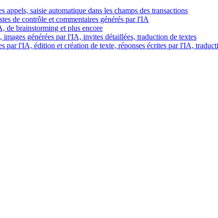
es appels, saisie automatique dans les champs des transactions
istes de contrôle et commentaires générés par l'IA
IA, de brainstorming et plus encore
images générées par l'IA, invites détaillées, traduction de textes
par l'IA, édition et création de texte, réponses écrites par l'IA, traduct