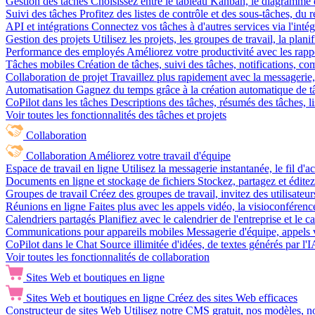
Gestion des tâches
Choisissez entre le tableau Kanban, le diagramme d
Suivi des tâches
Profitez des listes de contrôle et des sous-tâches, du
API et intégrations
Connectez vos tâches à d'autres services via l'int
Gestion des projets
Utilisez les projets, les groupes de travail, la plani
Performance des employés
Améliorez votre productivité avec les rappor
Tâches mobiles
Création de tâches, suivi des tâches, notifications, 
Collaboration de projet
Travaillez plus rapidement avec la messagerie, 
Automatisation
Gagnez du temps grâce à la création automatique de tâc
CoPilot dans les tâches
Descriptions des tâches, résumés des tâches, l
Voir toutes les fonctionnalités des tâches et projets
Collaboration
Collaboration
Améliorez votre travail d'équipe
Espace de travail en ligne
Utilisez la messagerie instantanée, le fil d'a
Documents en ligne et stockage de fichiers
Stockez, partagez et édite
Groupes de travail
Créez des groupes de travail, invitez des utilisateurs
Réunions en ligne
Faites plus avec les appels vidéo, la visioconférence
Calendriers partagés
Planifiez avec le calendrier de l'entreprise et le 
Communications pour appareils mobiles
Messagerie d'équipe, appels 
CoPilot dans le Chat
Source illimitée d'idées, de textes générés par l'
Voir toutes les fonctionnalités de collaboration
Sites Web et boutiques en ligne
Sites Web et boutiques en ligne
Créez des sites Web efficaces
Constructeur de sites Web
Utilisez notre CMS gratuit, nos modèles, no