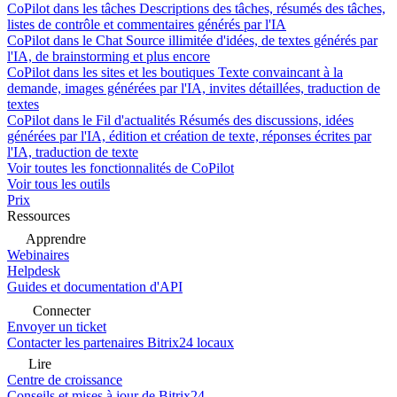
CoPilot dans les tâches
Descriptions des tâches, résumés des tâches,
listes de contrôle et commentaires générés par l'IA
CoPilot dans le Chat
Source illimitée d'idées, de textes générés par
l'IA, de brainstorming et plus encore
CoPilot dans les sites et les boutiques
Texte convaincant à la
demande, images générées par l'IA, invites détaillées, traduction de
textes
CoPilot dans le Fil d'actualités
Résumés des discussions, idées
générées par l'IA, édition et création de texte, réponses écrites par
l'IA, traduction de texte
Voir toutes les fonctionnalités de CoPilot
Voir tous les outils
Prix
Ressources
Apprendre
Webinaires
Helpdesk
Guides et documentation d'API
Connecter
Envoyer un ticket
Contacter les partenaires Bitrix24 locaux
Lire
Centre de croissance
Conseils et mises à jour de Bitrix24