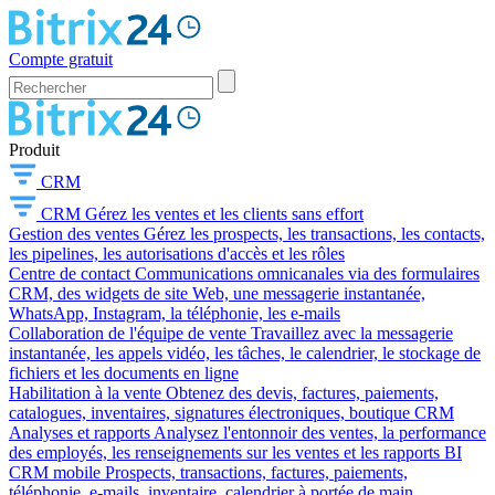
Compte gratuit
Produit
CRM
CRM
Gérez les ventes et les clients sans effort
Gestion des ventes
Gérez les prospects, les transactions, les contacts,
les pipelines, les autorisations d'accès et les rôles
Centre de contact
Communications omnicanales via des formulaires
CRM, des widgets de site Web, une messagerie instantanée,
WhatsApp, Instagram, la téléphonie, les e-mails
Collaboration de l'équipe de vente
Travaillez avec la messagerie
instantanée, les appels vidéo, les tâches, le calendrier, le stockage de
fichiers et les documents en ligne
Habilitation à la vente
Obtenez des devis, factures, paiements,
catalogues, inventaires, signatures électroniques, boutique CRM
Analyses et rapports
Analysez l'entonnoir des ventes, la performance
des employés, les renseignements sur les ventes et les rapports BI
CRM mobile
Prospects, transactions, factures, paiements,
téléphonie, e-mails, inventaire, calendrier à portée de main