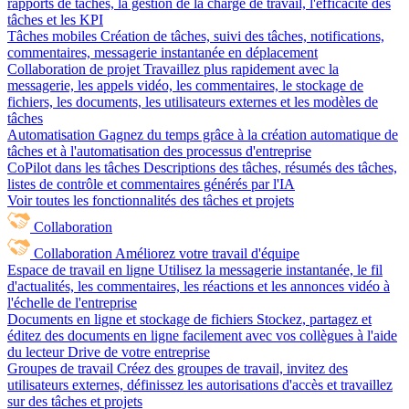
rapports de tâches, la gestion de la charge de travail, l'efficacité des
tâches et les KPI
Tâches mobiles
Création de tâches, suivi des tâches, notifications,
commentaires, messagerie instantanée en déplacement
Collaboration de projet
Travaillez plus rapidement avec la
messagerie, les appels vidéo, les commentaires, le stockage de
fichiers, les documents, les utilisateurs externes et les modèles de
tâches
Automatisation
Gagnez du temps grâce à la création automatique de
tâches et à l'automatisation des processus d'entreprise
CoPilot dans les tâches
Descriptions des tâches, résumés des tâches,
listes de contrôle et commentaires générés par l'IA
Voir toutes les fonctionnalités des tâches et projets
Collaboration
Collaboration
Améliorez votre travail d'équipe
Espace de travail en ligne
Utilisez la messagerie instantanée, le fil
d'actualités, les commentaires, les réactions et les annonces vidéo à
l'échelle de l'entreprise
Documents en ligne et stockage de fichiers
Stockez, partagez et
éditez des documents en ligne facilement avec vos collègues à l'aide
du lecteur Drive de votre entreprise
Groupes de travail
Créez des groupes de travail, invitez des
utilisateurs externes, définissez les autorisations d'accès et travaillez
sur des tâches et projets