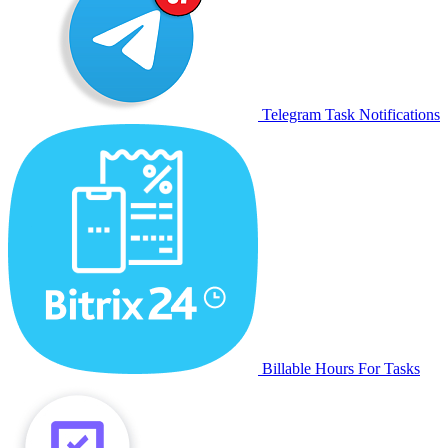
Telegram Task Notifications
Billable Hours For Tasks