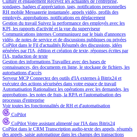
Culture et engagement
Recevez les actualités de l'entreprise,
sondages, badges d’appréciation, tags, notifications personnelles
RH mobile
Messagerie instantanée, appels vidéo, profils des
employés, approbations, notifications en déplacement
Gestion du travail
Suivez la performance des employés avec les
KPI, les rapports d'activité et la vue du superviseur
Communications internes
Communiquez par le biais d'annonces
vidéo, de notes de service et de discussions publiques ou privées
CoPilot dans le Fil d'actualités
Résumés des discussions, idées
générées par l'IA, édition et création de texte, réponses écrites par
l'IA, traduction de texte
Gestion des informations
Travaillez avec des bases de
connaissances, des documents en ligne, le stockage de fichiers, les
autorisations d'accès
Serveur MCP
Connectez des outils d'IA externes à Bitrix24 et
exécutez des actions sécurisées dans votre espace de travail
Automatisation
Rationalisez les opérations avec les demandes, les
approbations, les notes de frais, la RPA et l'automatisation des
processus d'entreprise
Voir toutes les fonctionnalités de RH et d'automatisation
CoPilot
CoPilot
Votre assistant alimenté par l'IA dans Bitrix24
CoPilot dans le CRM
Transcription audio-texte des appels, résumés
des appels, saisie automatique dans les champs des transactions