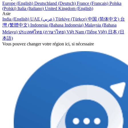
Europe (English)
Deutschland (Deutsch)
France (Français)
Polska
(Polski)
Italia (Italiano)
United Kingdom (English)
Asie
India (English)
UAE (عربي)
Türkiye (Türkçe)
中国 (简体中文)
台
灣 (繁體中文)
Indonesia (Bahasa Indonesia)
Malaysia (Bahasa
Melayu)
ประเทศไทย (ภาษาไทย)
Việt Nam (Tiếng Việt)
日本 (日
本語)
Vous pouvez changer votre région ici, si nécessaire