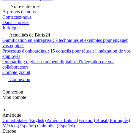
Notre entreprise
À propos de nous
Contactez-nous
Dans la presse
Juridique
Actualités de Bitrix24
Gamification en entreprise : 7 techniques et exemples pour engager
vos équipes
Processus d'onboarding : 15 conseils pour réussir l'intégration de vos
employés
Onboarding digital : comment digitaliser l'intégration de vos
collaborateurs
Compte gratuit
Connexion
Connexion
Mon compte
fr
Amérique
United States (English)
América Latina (Español)
Brasil (Português)
México (Español)
Colombia (Español)
Europe