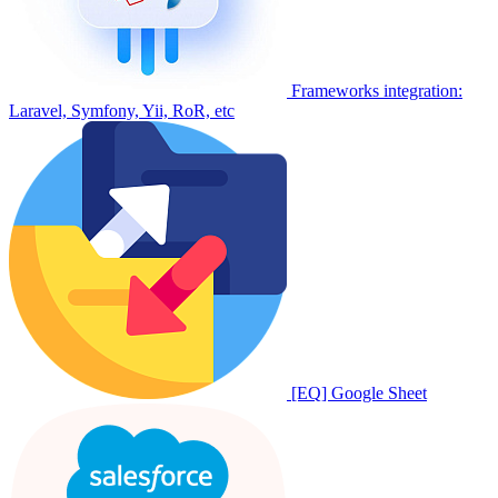
Frameworks integration:
Laravel, Symfony, Yii, RoR, etc
[EQ] Google Sheet