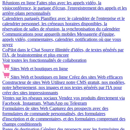
Réunions en ligne
Faites plus avec les appels vidéo, la
visioconférence, le partage d'écran, l'enregistrement des appels et les
arrière-plans personnalisés
Calendriers partagés
Planifiez avec le calendrier de l'entreprise et le
calendrier personnel, les créneaux horaires disponibles, la
réservation de salles de réunion, la synchronisation du calendrier
Communications pour appareils mobiles
Messagerie d'équipe,
appels vidéo, commentaires, calendrier, notifications où que vous
soyez
CoPilot dans le Chat
Source illimitée d'idées, de textes générés par
l'IA, de brainstorming et plus encore
Voir toutes les fonctionnalités de collaboration
Sites Web et boutiques en ligne
Sites Web et boutiques en ligne
Créez des sites Web efficaces
Constructeur de sites Web
Utilisez notre CMS gratuit, nos modèles,
notre hébergement, nos images et nos textes générés par l'IA pour
créer des sites impressionnants
Ventes sur les réseaux sociaux
Vendez vos produits directement via
Facebook, Instagram, WhatsApp ou Telegram
Formulaires de sites Web
Capturez des prospects avec des
formulaires de commande personnalisés, des formulaires
d'inscription et de commentaires, et des formulaires comprenant des
champs conditionnels
Pages de destination
Générez des prospects avec les formulaires de