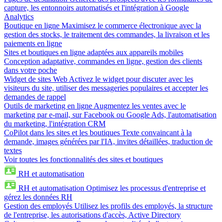
capture, les entonnoirs automatisés et l'intégration à Google
Analytics
Boutique en ligne
Maximisez le commerce électronique avec la
gestion des stocks, le traitement des commandes, la livraison et les
paiements en ligne
Sites et boutiques en ligne adaptées aux appareils mobiles
Conception adaptative, commandes en ligne, gestion des clients
dans votre poche
Widget de sites Web
Activez le widget pour discuter avec les
visiteurs du site, utiliser des messageries populaires et accepter les
demandes de rappel
Outils de marketing en ligne
Augmentez les ventes avec le
marketing par e-mail, sur Facebook ou Google Ads, l'automatisation
du marketing, l'intégration CRM
CoPilot dans les sites et les boutiques
Texte convaincant à la
demande, images générées par l'IA, invites détaillées, traduction de
textes
Voir toutes les fonctionnalités des sites et boutiques
RH et automatisation
RH et automatisation
Optimisez les processus d'entreprise et
gérez les données RH
Gestion des employés
Utilisez les profils des employés, la structure
de l'entreprise, les autorisations d'accès, Active Directory