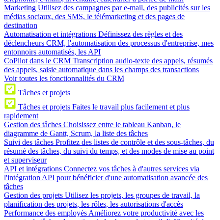
Marketing
Utilisez des campagnes par e-mail, des publicités sur les
médias sociaux, des SMS, le télémarketing et des pages de
destination
Automatisation et intégrations
Définissez des règles et des
déclencheurs CRM, l'automatisation des processus d'entreprise, mes
entonnoirs automatisés, les API
CoPilot dans le CRM
Transcription audio-texte des appels, résumés
des appels, saisie automatique dans les champs des transactions
Voir toutes les fonctionnalités du CRM
Tâches et projets
Tâches et projets
Faites le travail plus facilement et plus
rapidement
Gestion des tâches
Choisissez entre le tableau Kanban, le
diagramme de Gantt, Scrum, la liste des tâches
Suivi des tâches
Profitez des listes de contrôle et des sous-tâches, du
résumé des tâches, du suivi du temps, et des modes de mise au point
et superviseur
API et intégrations
Connectez vos tâches à d'autres services via
l'intégration API pour bénéficier d'une automatisation avancée des
tâches
Gestion des projets
Utilisez les projets, les groupes de travail, la
planification des projets, les rôles, les autorisations d'accès
Performance des employés
Améliorez votre productivité avec les