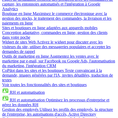
capture, les entonnoirs automatisés et l'intégration à Google
Analytics
Boutique en ligne
Maximisez le commerce électronique avec la
gestion des stocks, le traitement des commandes, la livraison et les
paiements en ligne
Sites et boutiques en ligne adaptées aux appareils mobiles
Conception adaptative, commandes en ligne, gestion des clients
dans votre poche
Widget de sites Web
Activez le widget pour discuter avec les
visiteurs du site, utiliser des messageries populaires et accepter les
demandes de rappel
Outils de marketing en ligne
Augmentez les ventes avec le
marketing par e-mail, sur Facebook ou Google Ads, l'automatisation
du marketing, l'intégration CRM
CoPilot dans les sites et les boutiques
Texte convaincant à la
demande, images générées par l'IA, invites détaillées, traduction de
textes
Voir toutes les fonctionnalités des sites et boutiques
RH et automatisation
RH et automatisation
Optimisez les processus d'entreprise et
gérez les données RH
Gestion des employés
Utilisez les profils des employés, la structure
de l'entreprise, les autorisations d'accès, Active Directory