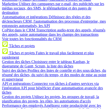
Marketing
Utilisez des campagnes par e-mail, des publicités sur les
médias sociaux, des SMS, le télémarketing et des pages de
destination
Automatisation et intégrations
Définissez des règles et des
déclencheurs CRM, l'automatisation des processus d'entreprise, mes
entonnoirs automatisés, les API
CoPilot dans le CRM
Transcription audio-texte des appels, résumés
des appels, saisie automatique dans les champs des transactions
Voir toutes les fonctionnalités du CRM
Tâches et projets
Tâches et projets
Faites le travail plus facilement et plus
rapidement
Gestion des tâches
Choisissez entre le tableau Kanban, le
diagramme de Gantt, Scrum, la liste des tâches
Suivi des tâches
Profitez des listes de contrôle et des sous-tâches, du
résumé des tâches, du suivi du temps, et des modes de mise au point
et superviseur
API et intégrations
Connectez vos tâches à d'autres services via
l'intégration API pour bénéficier d'une automatisation avancée des
tâches
Gestion des projets
Utilisez les projets, les groupes de travail, la
planification des projets, les rôles, les autorisations d'accès
Performance des employés
Améliorez votre productivité avec les