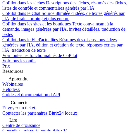
CoPilot dans les tâches
Descriptions des tâches, résumés des tâches,
listes de contrôle et commentaires générés par l'IA
CoPilot dans le Chat
Source illimitée d'idées, de textes générés par
l'IA, de brainstorming et plus encore
CoPilot dans les sites et les boutiques
Texte convaincant à la
demande, images générées par l'IA, invites détaillées, traduction de
textes
CoPilot dans le Fil d'actualités
Résumés des discussions, idées
générées par l'IA, édition et création de texte, réponses écrites par
l'IA, traduction de texte
Voir toutes les fonctionnalités de CoPilot
Voir tous les outils
Prix
Ressources
Apprendre
Webinaires
Helpdesk
Guides et documentation d'API
Connecter
Envoyer un ticket
Contacter les partenaires Bitrix24 locaux
Lire
Centre de croissance
Conseils et mises à jour de Bitrix24