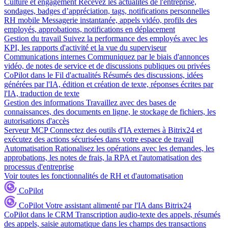
Culture et engagement
Recevez les actualités de l'entreprise,
sondages, badges d’appréciation, tags, notifications personnelles
RH mobile
Messagerie instantanée, appels vidéo, profils des
employés, approbations, notifications en déplacement
Gestion du travail
Suivez la performance des employés avec les
KPI, les rapports d'activité et la vue du superviseur
Communications internes
Communiquez par le biais d'annonces
vidéo, de notes de service et de discussions publiques ou privées
CoPilot dans le Fil d'actualités
Résumés des discussions, idées
générées par l'IA, édition et création de texte, réponses écrites par
l'IA, traduction de texte
Gestion des informations
Travaillez avec des bases de
connaissances, des documents en ligne, le stockage de fichiers, les
autorisations d'accès
Serveur MCP
Connectez des outils d'IA externes à Bitrix24 et
exécutez des actions sécurisées dans votre espace de travail
Automatisation
Rationalisez les opérations avec les demandes, les
approbations, les notes de frais, la RPA et l'automatisation des
processus d'entreprise
Voir toutes les fonctionnalités de RH et d'automatisation
CoPilot
CoPilot
Votre assistant alimenté par l'IA dans Bitrix24
CoPilot dans le CRM
Transcription audio-texte des appels, résumés
des appels, saisie automatique dans les champs des transactions