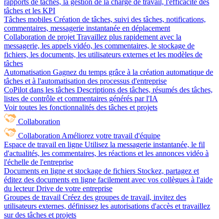
rapports de tâches, la gestion de la charge de travail, l'efficacité des
tâches et les KPI
Tâches mobiles
Création de tâches, suivi des tâches, notifications,
commentaires, messagerie instantanée en déplacement
Collaboration de projet
Travaillez plus rapidement avec la
messagerie, les appels vidéo, les commentaires, le stockage de
fichiers, les documents, les utilisateurs externes et les modèles de
tâches
Automatisation
Gagnez du temps grâce à la création automatique de
tâches et à l'automatisation des processus d'entreprise
CoPilot dans les tâches
Descriptions des tâches, résumés des tâches,
listes de contrôle et commentaires générés par l'IA
Voir toutes les fonctionnalités des tâches et projets
Collaboration
Collaboration
Améliorez votre travail d'équipe
Espace de travail en ligne
Utilisez la messagerie instantanée, le fil
d'actualités, les commentaires, les réactions et les annonces vidéo à
l'échelle de l'entreprise
Documents en ligne et stockage de fichiers
Stockez, partagez et
éditez des documents en ligne facilement avec vos collègues à l'aide
du lecteur Drive de votre entreprise
Groupes de travail
Créez des groupes de travail, invitez des
utilisateurs externes, définissez les autorisations d'accès et travaillez
sur des tâches et projets