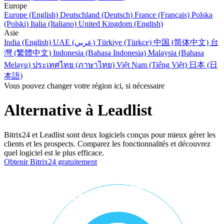
Europe
Europe (English)
Deutschland (Deutsch)
France (Français)
Polska
(Polski)
Italia (Italiano)
United Kingdom (English)
Asie
India (English)
UAE (عربي)
Türkiye (Türkçe)
中国 (简体中文)
台
灣 (繁體中文)
Indonesia (Bahasa Indonesia)
Malaysia (Bahasa
Melayu)
ประเทศไทย (ภาษาไทย)
Việt Nam (Tiếng Việt)
日本 (日
本語)
Vous pouvez changer votre région ici, si nécessaire
Alternative à Leadlist
Bitrix24 et Leadlist sont deux logiciels conçus pour mieux gérer les
clients et les prospects. Comparez les fonctionnalités et découvrez
quel logiciel est le plus efficace.
Obtenir Bitrix24 gratuitement