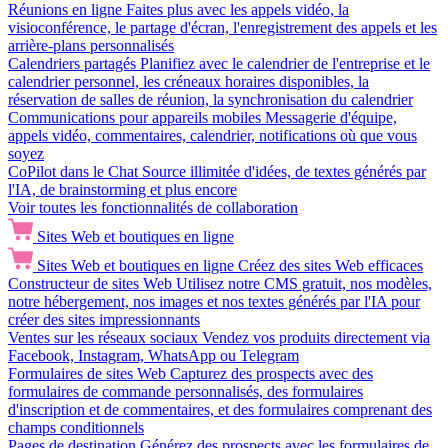
Réunions en ligne
Faites plus avec les appels vidéo, la
visioconférence, le partage d'écran, l'enregistrement des appels et les
arrière-plans personnalisés
Calendriers partagés
Planifiez avec le calendrier de l'entreprise et le
calendrier personnel, les créneaux horaires disponibles, la
réservation de salles de réunion, la synchronisation du calendrier
Communications pour appareils mobiles
Messagerie d'équipe,
appels vidéo, commentaires, calendrier, notifications où que vous
soyez
CoPilot dans le Chat
Source illimitée d'idées, de textes générés par
l'IA, de brainstorming et plus encore
Voir toutes les fonctionnalités de collaboration
Sites Web et boutiques en ligne
Sites Web et boutiques en ligne
Créez des sites Web efficaces
Constructeur de sites Web
Utilisez notre CMS gratuit, nos modèles,
notre hébergement, nos images et nos textes générés par l'IA pour
créer des sites impressionnants
Ventes sur les réseaux sociaux
Vendez vos produits directement via
Facebook, Instagram, WhatsApp ou Telegram
Formulaires de sites Web
Capturez des prospects avec des
formulaires de commande personnalisés, des formulaires
d'inscription et de commentaires, et des formulaires comprenant des
champs conditionnels
Pages de destination
Générez des prospects avec les formulaires de