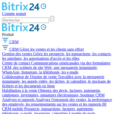
Compte gratuit
Produit
CRM
CRM
Gérez les ventes et les clients sans effort
Gestion des ventes
Gérez les prospects, les transactions, les contacts,
les pipelines, les autorisations d'accès et les rôles
Centre de contact
Communications omnicanales via des formulaires
CRM, des widgets de site Web, une messagerie instantanée,
WhatsApp, Instagram, la téléphonie, les e-mails
Collaboration de l'équipe de vente
Travaillez avec la messagerie
instantanée, les appels vidéo, les tâches, le calendrier, le stockage de
fichiers et les documents en ligne
Habilitation à la vente
Obtenez des devis, factures, paiements,
catalogues, inventaires, signatures électroniques, boutique CRM
Analyses et rapports
Analysez l'entonnoir des ventes, la performance
des employés, les renseignements sur les ventes et les rapports BI
CRM mobile
Prospects, transactions, factures, paiements,
téléphonie, e-mails, inventaire, calendrier à portée de main