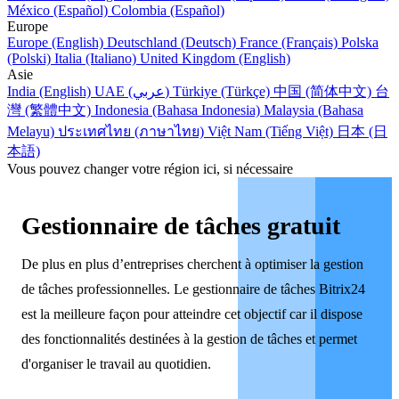
México (Español)
Colombia (Español)
Europe
Europe (English)
Deutschland (Deutsch)
France (Français)
Polska
(Polski)
Italia (Italiano)
United Kingdom (English)
Asie
India (English)
UAE (عربي)
Türkiye (Türkçe)
中国 (简体中文)
台
灣 (繁體中文)
Indonesia (Bahasa Indonesia)
Malaysia (Bahasa
Melayu)
ประเทศไทย (ภาษาไทย)
Việt Nam (Tiếng Việt)
日本 (日
本語)
Vous pouvez changer votre région ici, si nécessaire
Gestionnaire de tâches gratuit
De plus en plus d’entreprises cherchent à optimiser la gestion
de tâches professionnelles. Le gestionnaire de tâches Bitrix24
est la meilleure façon pour atteindre cet objectif car il dispose
des fonctionnalités destinées à la gestion de tâches et permet
d'organiser le travail au quotidien.