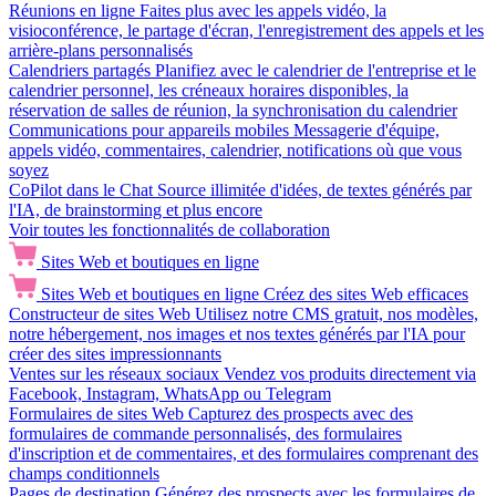
Réunions en ligne
Faites plus avec les appels vidéo, la
visioconférence, le partage d'écran, l'enregistrement des appels et les
arrière-plans personnalisés
Calendriers partagés
Planifiez avec le calendrier de l'entreprise et le
calendrier personnel, les créneaux horaires disponibles, la
réservation de salles de réunion, la synchronisation du calendrier
Communications pour appareils mobiles
Messagerie d'équipe,
appels vidéo, commentaires, calendrier, notifications où que vous
soyez
CoPilot dans le Chat
Source illimitée d'idées, de textes générés par
l'IA, de brainstorming et plus encore
Voir toutes les fonctionnalités de collaboration
Sites Web et boutiques en ligne
Sites Web et boutiques en ligne
Créez des sites Web efficaces
Constructeur de sites Web
Utilisez notre CMS gratuit, nos modèles,
notre hébergement, nos images et nos textes générés par l'IA pour
créer des sites impressionnants
Ventes sur les réseaux sociaux
Vendez vos produits directement via
Facebook, Instagram, WhatsApp ou Telegram
Formulaires de sites Web
Capturez des prospects avec des
formulaires de commande personnalisés, des formulaires
d'inscription et de commentaires, et des formulaires comprenant des
champs conditionnels
Pages de destination
Générez des prospects avec les formulaires de