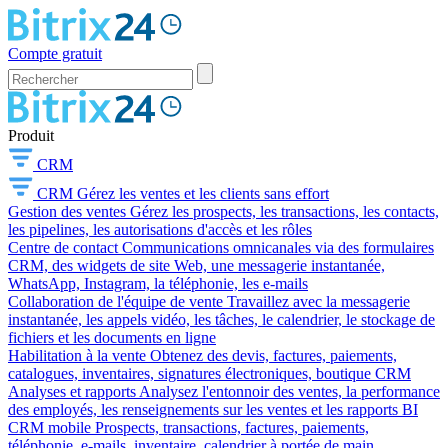
Compte gratuit
Produit
CRM
CRM
Gérez les ventes et les clients sans effort
Gestion des ventes
Gérez les prospects, les transactions, les contacts,
les pipelines, les autorisations d'accès et les rôles
Centre de contact
Communications omnicanales via des formulaires
CRM, des widgets de site Web, une messagerie instantanée,
WhatsApp, Instagram, la téléphonie, les e-mails
Collaboration de l'équipe de vente
Travaillez avec la messagerie
instantanée, les appels vidéo, les tâches, le calendrier, le stockage de
fichiers et les documents en ligne
Habilitation à la vente
Obtenez des devis, factures, paiements,
catalogues, inventaires, signatures électroniques, boutique CRM
Analyses et rapports
Analysez l'entonnoir des ventes, la performance
des employés, les renseignements sur les ventes et les rapports BI
CRM mobile
Prospects, transactions, factures, paiements,
téléphonie, e-mails, inventaire, calendrier à portée de main