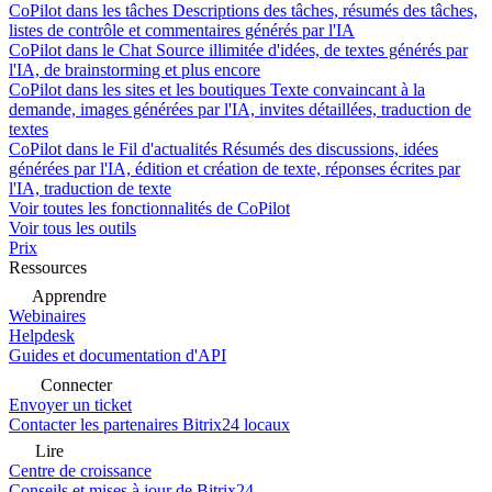
CoPilot dans les tâches
Descriptions des tâches, résumés des tâches,
listes de contrôle et commentaires générés par l'IA
CoPilot dans le Chat
Source illimitée d'idées, de textes générés par
l'IA, de brainstorming et plus encore
CoPilot dans les sites et les boutiques
Texte convaincant à la
demande, images générées par l'IA, invites détaillées, traduction de
textes
CoPilot dans le Fil d'actualités
Résumés des discussions, idées
générées par l'IA, édition et création de texte, réponses écrites par
l'IA, traduction de texte
Voir toutes les fonctionnalités de CoPilot
Voir tous les outils
Prix
Ressources
Apprendre
Webinaires
Helpdesk
Guides et documentation d'API
Connecter
Envoyer un ticket
Contacter les partenaires Bitrix24 locaux
Lire
Centre de croissance
Conseils et mises à jour de Bitrix24