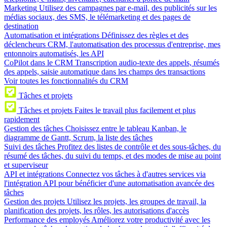
Marketing
Utilisez des campagnes par e-mail, des publicités sur les
médias sociaux, des SMS, le télémarketing et des pages de
destination
Automatisation et intégrations
Définissez des règles et des
déclencheurs CRM, l'automatisation des processus d'entreprise, mes
entonnoirs automatisés, les API
CoPilot dans le CRM
Transcription audio-texte des appels, résumés
des appels, saisie automatique dans les champs des transactions
Voir toutes les fonctionnalités du CRM
Tâches et projets
Tâches et projets
Faites le travail plus facilement et plus
rapidement
Gestion des tâches
Choisissez entre le tableau Kanban, le
diagramme de Gantt, Scrum, la liste des tâches
Suivi des tâches
Profitez des listes de contrôle et des sous-tâches, du
résumé des tâches, du suivi du temps, et des modes de mise au point
et superviseur
API et intégrations
Connectez vos tâches à d'autres services via
l'intégration API pour bénéficier d'une automatisation avancée des
tâches
Gestion des projets
Utilisez les projets, les groupes de travail, la
planification des projets, les rôles, les autorisations d'accès
Performance des employés
Améliorez votre productivité avec les