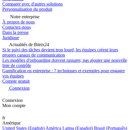
Comparer avec d'autres solutions
Personnalisation du produit
Notre entreprise
À propos de nous
Contactez-nous
Dans la presse
Juridique
Actualités de Bitrix24
Si le suivi des tâches devient trop lourd, les équipes créent leurs
propres canaux de communication
Les modèles d'onboarding doivent rassurer, pas ajouter une nouvelle
liste de contrôle
Gamification en entreprise : 7 techniques et exemples pour engager
vos équipes
Compte gratuit
Connexion
Connexion
Mon compte
fr
Amérique
United States (English)
América Latina (Español)
Brasil (Português)