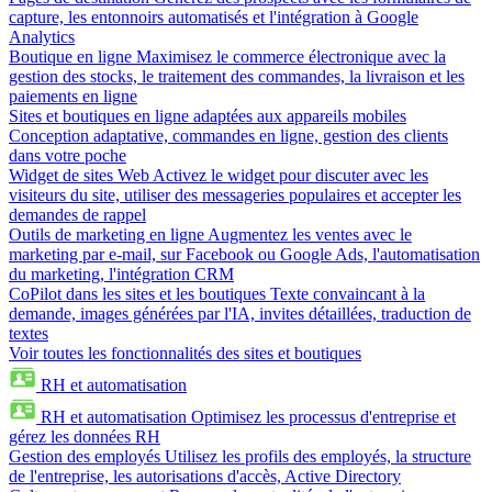
capture, les entonnoirs automatisés et l'intégration à Google
Analytics
Boutique en ligne
Maximisez le commerce électronique avec la
gestion des stocks, le traitement des commandes, la livraison et les
paiements en ligne
Sites et boutiques en ligne adaptées aux appareils mobiles
Conception adaptative, commandes en ligne, gestion des clients
dans votre poche
Widget de sites Web
Activez le widget pour discuter avec les
visiteurs du site, utiliser des messageries populaires et accepter les
demandes de rappel
Outils de marketing en ligne
Augmentez les ventes avec le
marketing par e-mail, sur Facebook ou Google Ads, l'automatisation
du marketing, l'intégration CRM
CoPilot dans les sites et les boutiques
Texte convaincant à la
demande, images générées par l'IA, invites détaillées, traduction de
textes
Voir toutes les fonctionnalités des sites et boutiques
RH et automatisation
RH et automatisation
Optimisez les processus d'entreprise et
gérez les données RH
Gestion des employés
Utilisez les profils des employés, la structure
de l'entreprise, les autorisations d'accès, Active Directory