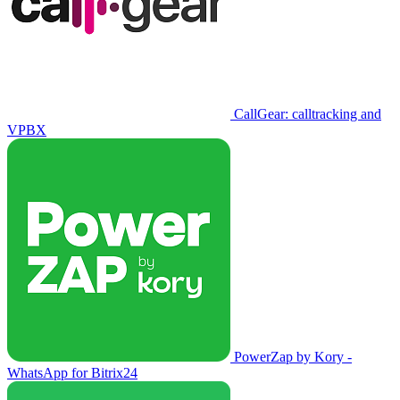
CallGear: calltracking and
VPBX
PowerZap by Kory -
WhatsApp for Bitrix24