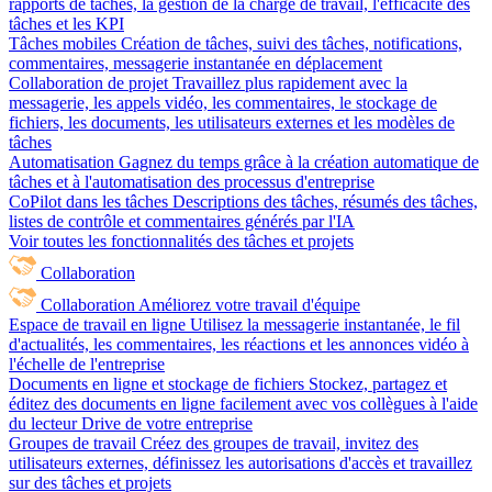
rapports de tâches, la gestion de la charge de travail, l'efficacité des
tâches et les KPI
Tâches mobiles
Création de tâches, suivi des tâches, notifications,
commentaires, messagerie instantanée en déplacement
Collaboration de projet
Travaillez plus rapidement avec la
messagerie, les appels vidéo, les commentaires, le stockage de
fichiers, les documents, les utilisateurs externes et les modèles de
tâches
Automatisation
Gagnez du temps grâce à la création automatique de
tâches et à l'automatisation des processus d'entreprise
CoPilot dans les tâches
Descriptions des tâches, résumés des tâches,
listes de contrôle et commentaires générés par l'IA
Voir toutes les fonctionnalités des tâches et projets
Collaboration
Collaboration
Améliorez votre travail d'équipe
Espace de travail en ligne
Utilisez la messagerie instantanée, le fil
d'actualités, les commentaires, les réactions et les annonces vidéo à
l'échelle de l'entreprise
Documents en ligne et stockage de fichiers
Stockez, partagez et
éditez des documents en ligne facilement avec vos collègues à l'aide
du lecteur Drive de votre entreprise
Groupes de travail
Créez des groupes de travail, invitez des
utilisateurs externes, définissez les autorisations d'accès et travaillez
sur des tâches et projets