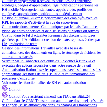
Culture et engagement
Recevez les actualités de l'entreprise,
sondages, badges d’appréciation, tags, notifications personnelles
RH mobile
Messagerie instantanée, appels vidéo, profils des
employés, approbations, notifications en déplacement
Gestion du travail
Suivez la performance des employés avec les
KPI, les rapports d'activité et la vue du superviseur
Communications internes
Communiquez par le biais d'annonces
vidéo, de notes de service et de discussions publiques ou privées
CoPilot dans le Fil d'actualités
Résumés des discussions, idées
générées par l'IA, édition et création de texte, réponses écrites par
l'IA, traduction de texte
Gestion des informations
Travaillez avec des bases de
connaissances, des documents en ligne, le stockage de fichiers, les
autorisations d'accès
Serveur MCP
Connectez des outils d'IA externes à Bitrix24 et
exécutez des actions sécurisées dans votre espace de travail
Automatisation
Rationalisez les opérations avec les demandes, les
approbations, les notes de frais, la RPA et l'automatisation des
processus d'entreprise
Voir toutes les fonctionnalités de RH et d'automatisation
CoPilot
CoPilot
Votre assistant alimenté par l'IA dans Bitrix24
CoPilot dans le CRM
Transcription audio-texte des appels, résumés
des appels, saisie automatique dans les champs des transactions