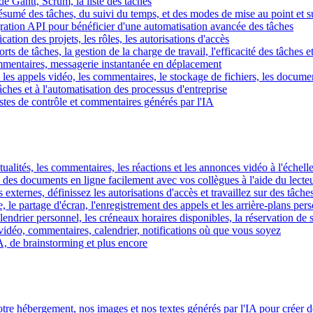
e Gantt, Scrum, la liste des tâches
 résumé des tâches, du suivi du temps, et des modes de mise au point et 
égration API pour bénéficier d'une automatisation avancée des tâches
fication des projets, les rôles, les autorisations d'accès
ts de tâches, la gestion de la charge de travail, l'efficacité des tâches e
commentaires, messagerie instantanée en déplacement
les appels vidéo, les commentaires, le stockage de fichiers, les document
hes et à l'automatisation des processus d'entreprise
istes de contrôle et commentaires générés par l'IA
ctualités, les commentaires, les réactions et les annonces vidéo à l'échelle
z des documents en ligne facilement avec vos collègues à l'aide du lecte
 externes, définissez les autorisations d'accès et travaillez sur des tâches
, le partage d'écran, l'enregistrement des appels et les arrière-plans per
calendrier personnel, les créneaux horaires disponibles, la réservation de
vidéo, commentaires, calendrier, notifications où que vous soyez
IA, de brainstorming et plus encore
tre hébergement, nos images et nos textes générés par l'IA pour créer d