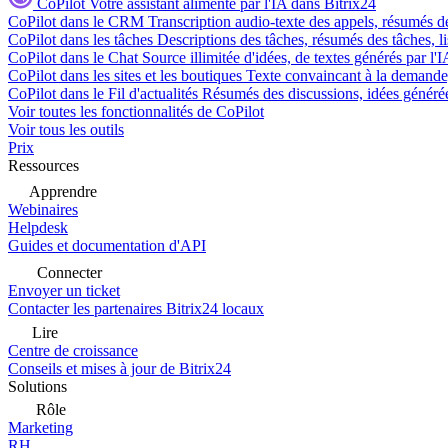
CoPilot
Votre assistant alimenté par l'IA dans Bitrix24
CoPilot dans le CRM
Transcription audio-texte des appels, résumés d
CoPilot dans les tâches
Descriptions des tâches, résumés des tâches, l
CoPilot dans le Chat
Source illimitée d'idées, de textes générés par l'
CoPilot dans les sites et les boutiques
Texte convaincant à la demande, 
CoPilot dans le Fil d'actualités
Résumés des discussions, idées générées 
Voir toutes les fonctionnalités de CoPilot
Voir tous les outils
Prix
Ressources
Apprendre
Webinaires
Helpdesk
Guides et documentation d'API
Connecter
Envoyer un ticket
Contacter les partenaires Bitrix24 locaux
Lire
Centre de croissance
Conseils et mises à jour de Bitrix24
Solutions
Rôle
Marketing
RH