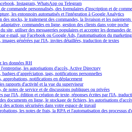
Facebook, Instagram, WhatsApp ou Telegram
 de commande personnalisés, des formulaires d'inscription et de comme
ture, les entonnoirs automatisés et l'intégration à Google Analytics
des stocks, le traitement des commandes, la livraison et les paiements 
adaptative, commandes en ligne, gestion des clients dans votre poche
 du site, utiliser des messageries populaires et accepter les demandes de
par e-mail, sur Facebook ou Google Ads, l'automatisation du marketing
images générées par l'IA, invites détaillées, traduction de textes
rez les données RH
 l'entreprise, les autorisations d'accès, Active Directory
, badges d’appréciation, tags, notifications personnelles
s, approbations, notifications en déplacement
s rapports d'activité et la vue du superviseur
de notes de service et de discussions publiques ou privées
par l'IA, édition et création de texte, réponses écrites par l'IA, traduct
es documents en ligne, le stockage de fichiers, les autorisations d'accè
z des actions sécurisées dans votre espace de travail
obations, les notes de frais, la RPA et l'automatisation des processus d'