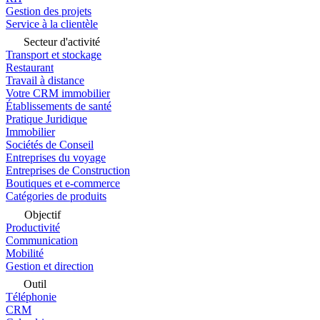
Gestion des projets
Service à la clientèle
Secteur d'activité
Transport et stockage
Restaurant
Travail à distance
Votre CRM immobilier
Établissements de santé
Pratique Juridique
Immobilier
Sociétés de Conseil
Entreprises du voyage
Entreprises de Construction
Boutiques et e-commerce
Catégories de produits
Objectif
Productivité
Communication
Mobilité
Gestion et direction
Outil
Téléphonie
CRM