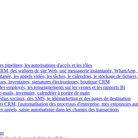
es pipelines, les autorisations d'accès et les rôles
M, des widgets de site Web, une messagerie instantanée, WhatsApp, Ins
tanée, les appels vidéo, les tâches, le calendrier, le stockage de fichier
gues, inventaires, signatures électroniques, boutique CRM
es employés, les renseignements sur les ventes et les rapports BI
e-mails, inventaire, calendrier à portée de main
édias sociaux, des SMS, le télémarketing et des pages de destination
rs CRM, l'automatisation des processus d'entreprise, mes entonnoirs au
es appels, saisie automatique dans les champs des transactions
nt