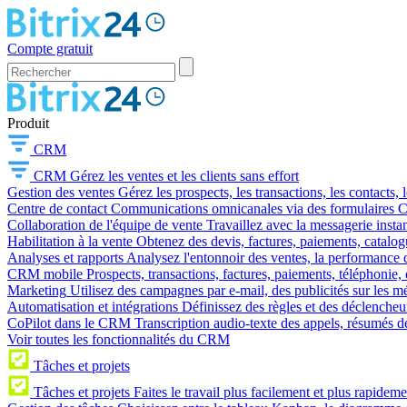
Compte gratuit
Produit
CRM
CRM
Gérez les ventes et les clients sans effort
Gestion des ventes
Gérez les prospects, les transactions, les contacts, l
Centre de contact
Communications omnicanales via des formulaires CR
Collaboration de l'équipe de vente
Travaillez avec la messagerie instan
Habilitation à la vente
Obtenez des devis, factures, paiements, catalo
Analyses et rapports
Analysez l'entonnoir des ventes, la performance d
CRM mobile
Prospects, transactions, factures, paiements, téléphonie, 
Marketing
Utilisez des campagnes par e-mail, des publicités sur les m
Automatisation et intégrations
Définissez des règles et des déclencheu
CoPilot dans le CRM
Transcription audio-texte des appels, résumés d
Voir toutes les fonctionnalités du CRM
Tâches et projets
Tâches et projets
Faites le travail plus facilement et plus rapideme