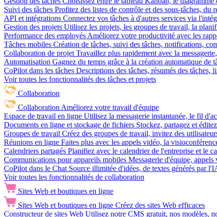
Gestion des tâches
Choisissez entre le tableau Kanban, le diagramme d
Suivi des tâches
Profitez des listes de contrôle et des sous-tâches, du
API et intégrations
Connectez vos tâches à d'autres services via l'int
Gestion des projets
Utilisez les projets, les groupes de travail, la plani
Performance des employés
Améliorez votre productivité avec les rappor
Tâches mobiles
Création de tâches, suivi des tâches, notifications, 
Collaboration de projet
Travaillez plus rapidement avec la messagerie, 
Automatisation
Gagnez du temps grâce à la création automatique de tâc
CoPilot dans les tâches
Descriptions des tâches, résumés des tâches, l
Voir toutes les fonctionnalités des tâches et projets
Collaboration
Collaboration
Améliorez votre travail d'équipe
Espace de travail en ligne
Utilisez la messagerie instantanée, le fil d'a
Documents en ligne et stockage de fichiers
Stockez, partagez et édite
Groupes de travail
Créez des groupes de travail, invitez des utilisateurs
Réunions en ligne
Faites plus avec les appels vidéo, la visioconférence
Calendriers partagés
Planifiez avec le calendrier de l'entreprise et le 
Communications pour appareils mobiles
Messagerie d'équipe, appels 
CoPilot dans le Chat
Source illimitée d'idées, de textes générés par l'
Voir toutes les fonctionnalités de collaboration
Sites Web et boutiques en ligne
Sites Web et boutiques en ligne
Créez des sites Web efficaces
Constructeur de sites Web
Utilisez notre CMS gratuit, nos modèles, no