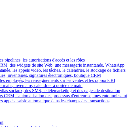
es pipelines, les autorisations d'accès et les rôles
M, des widgets de site Web, une messagerie instantanée, WhatsApp, Ins
tanée, les appels vidéo, les tâches, le calendrier, le stockage de fichier
gues, inventaires, signatures électroniques, boutique CRM
es employés, les renseignements sur les ventes et les rapports BI
e-mails, inventaire, calendrier à portée de main
édias sociaux, des SMS, le télémarketing et des pages de destination
rs CRM, l'automatisation des processus d'entreprise, mes entonnoirs au
es appels, saisie automatique dans les champs des transactions
nt