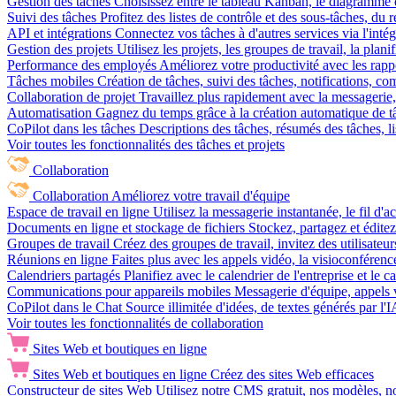
Gestion des tâches
Choisissez entre le tableau Kanban, le diagramme d
Suivi des tâches
Profitez des listes de contrôle et des sous-tâches, du
API et intégrations
Connectez vos tâches à d'autres services via l'int
Gestion des projets
Utilisez les projets, les groupes de travail, la plani
Performance des employés
Améliorez votre productivité avec les rappor
Tâches mobiles
Création de tâches, suivi des tâches, notifications, 
Collaboration de projet
Travaillez plus rapidement avec la messagerie, 
Automatisation
Gagnez du temps grâce à la création automatique de tâc
CoPilot dans les tâches
Descriptions des tâches, résumés des tâches, l
Voir toutes les fonctionnalités des tâches et projets
Collaboration
Collaboration
Améliorez votre travail d'équipe
Espace de travail en ligne
Utilisez la messagerie instantanée, le fil d'a
Documents en ligne et stockage de fichiers
Stockez, partagez et édite
Groupes de travail
Créez des groupes de travail, invitez des utilisateurs
Réunions en ligne
Faites plus avec les appels vidéo, la visioconférence
Calendriers partagés
Planifiez avec le calendrier de l'entreprise et le 
Communications pour appareils mobiles
Messagerie d'équipe, appels 
CoPilot dans le Chat
Source illimitée d'idées, de textes générés par l'
Voir toutes les fonctionnalités de collaboration
Sites Web et boutiques en ligne
Sites Web et boutiques en ligne
Créez des sites Web efficaces
Constructeur de sites Web
Utilisez notre CMS gratuit, nos modèles, no