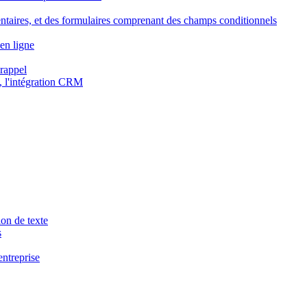
ntaires, et des formulaires comprenant des champs conditionnels
en ligne
 rappel
, l'intégration CRM
ion de texte
s
entreprise