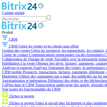
Compte gratuit
Produit
CRM
CRM
Gérez les ventes et les clients sans effort
Gestion des ventes
Gérez les prospects, les transactions, les contacts, l
Centre de contact
Communications omnicanales via des formulaires CR
Collaboration de l'équipe de vente
Travaillez avec la messagerie instan
Habilitation à la vente
Obtenez des devis, factures, paiements, catalo
Analyses et rapports
Analysez l'entonnoir des ventes, la performance d
CRM mobile
Prospects, transactions, factures, paiements, téléphonie, 
Marketing
Utilisez des campagnes par e-mail, des publicités sur les m
Automatisation et intégrations
Définissez des règles et des déclencheu
CoPilot dans le CRM
Transcription audio-texte des appels, résumés d
Voir toutes les fonctionnalités du CRM
Tâches et projets
Tâches et projets
Faites le travail plus facilement et plus rapideme