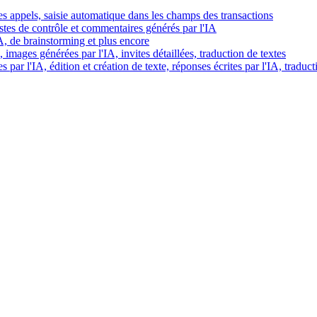
es appels, saisie automatique dans les champs des transactions
istes de contrôle et commentaires générés par l'IA
IA, de brainstorming et plus encore
images générées par l'IA, invites détaillées, traduction de textes
par l'IA, édition et création de texte, réponses écrites par l'IA, traduct