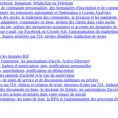
Facebook, Instagram, WhatsApp ou Telegram
 de commande personnalisés, des formulaires d'inscription et de comme
ture, les entonnoirs automatisés et l'intégration à Google Analytics
des stocks, le traitement des commandes, la livraison et les paiements 
adaptative, commandes en ligne, gestion des clients dans votre poche
 du site, utiliser des messageries populaires et accepter les demandes de
par e-mail, sur Facebook ou Google Ads, l'automatisation du marketing
images générées par l'IA, invites détaillées, traduction de textes
rez les données RH
 l'entreprise, les autorisations d'accès, Active Directory
, badges d’appréciation, tags, notifications personnelles
s, approbations, notifications en déplacement
s rapports d'activité et la vue du superviseur
de notes de service et de discussions publiques ou privées
par l'IA, édition et création de texte, réponses écrites par l'IA, traduct
es documents en ligne, le stockage de fichiers, les autorisations d'accè
z des actions sécurisées dans votre espace de travail
obations, les notes de frais, la RPA et l'automatisation des processus d'