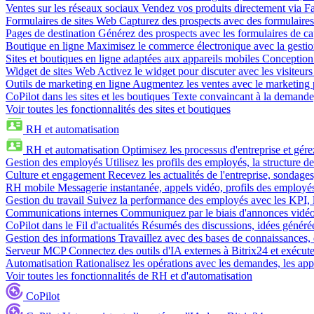
Ventes sur les réseaux sociaux
Vendez vos produits directement via 
Formulaires de sites Web
Capturez des prospects avec des formulaires
Pages de destination
Générez des prospects avec les formulaires de cap
Boutique en ligne
Maximisez le commerce électronique avec la gestion 
Sites et boutiques en ligne adaptées aux appareils mobiles
Conception 
Widget de sites Web
Activez le widget pour discuter avec les visiteurs
Outils de marketing en ligne
Augmentez les ventes avec le marketing 
CoPilot dans les sites et les boutiques
Texte convaincant à la demande, 
Voir toutes les fonctionnalités des sites et boutiques
RH et automatisation
RH et automatisation
Optimisez les processus d'entreprise et gé
Gestion des employés
Utilisez les profils des employés, la structure de
Culture et engagement
Recevez les actualités de l'entreprise, sondages
RH mobile
Messagerie instantanée, appels vidéo, profils des employé
Gestion du travail
Suivez la performance des employés avec les KPI, le
Communications internes
Communiquez par le biais d'annonces vidéo, 
CoPilot dans le Fil d'actualités
Résumés des discussions, idées générées 
Gestion des informations
Travaillez avec des bases de connaissances, d
Serveur MCP
Connectez des outils d'IA externes à Bitrix24 et exécute
Automatisation
Rationalisez les opérations avec les demandes, les appr
Voir toutes les fonctionnalités de RH et d'automatisation
CoPilot