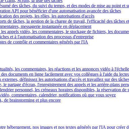
e Gantt, Scrum, la liste des tâches
 résumé des tâches, du suivi du temps, et des modes de mise au point et 
égration API pour bénéficier d'une automatisation avancée des tâches
fication des projets, les rôles, les autorisations d'accès
ts de tâches, la gestion de la charge de travail, l'efficacité des tâches e
commentaires, messagerie instantanée en déplacement
les appels vidéo, les commentaires, le stockage de fichiers, les document
hes et à l'automatisation des processus d'entreprise
istes de contrôle et commentaires générés par l'IA
ctualités, les commentaires, les réactions et les annonces vidéo à l'échelle
z des documents en ligne facilement avec vos collègues à l'aide du lecte
 externes, définissez les autorisations d'accès et travaillez sur des tâches
, le partage d'écran, l'enregistrement des appels et les arrière-plans per
calendrier personnel, les créneaux horaires disponibles, la réservation de
vidéo, commentaires, calendrier, notifications où que vous soyez
IA, de brainstorming et plus encore
tre hébergement, nos images et nos textes générés par l'IA pour créer d