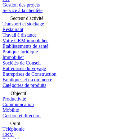
Gestion des projets
Service à la clientèle
Secteur d'activité
Transport et stockage
Restaurant
Travail à distance
Votre CRM immobilier
Établissements de santé
Pratique Juridique
Immobilier
Sociétés de Conseil
Entreprises du voyage
Entreprises de Construction
Boutiques et e-commerce
Catégories de produits
Objectif
Productivité
Communication
Mobilité
Gestion et direction
Outil
Téléphonie
CRM