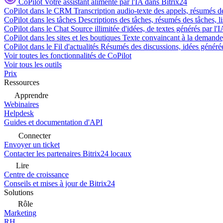
CoPilot
Votre assistant alimenté par l'IA dans Bitrix24
CoPilot dans le CRM
Transcription audio-texte des appels, résumés d
CoPilot dans les tâches
Descriptions des tâches, résumés des tâches, l
CoPilot dans le Chat
Source illimitée d'idées, de textes générés par l'
CoPilot dans les sites et les boutiques
Texte convaincant à la demande, 
CoPilot dans le Fil d'actualités
Résumés des discussions, idées générées 
Voir toutes les fonctionnalités de CoPilot
Voir tous les outils
Prix
Ressources
Apprendre
Webinaires
Helpdesk
Guides et documentation d'API
Connecter
Envoyer un ticket
Contacter les partenaires Bitrix24 locaux
Lire
Centre de croissance
Conseils et mises à jour de Bitrix24
Solutions
Rôle
Marketing
RH