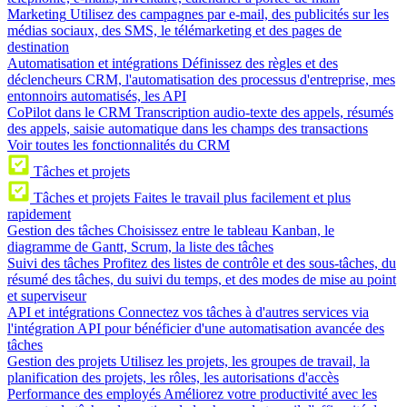
Marketing
Utilisez des campagnes par e-mail, des publicités sur les
médias sociaux, des SMS, le télémarketing et des pages de
destination
Automatisation et intégrations
Définissez des règles et des
déclencheurs CRM, l'automatisation des processus d'entreprise, mes
entonnoirs automatisés, les API
CoPilot dans le CRM
Transcription audio-texte des appels, résumés
des appels, saisie automatique dans les champs des transactions
Voir toutes les fonctionnalités du CRM
Tâches et projets
Tâches et projets
Faites le travail plus facilement et plus
rapidement
Gestion des tâches
Choisissez entre le tableau Kanban, le
diagramme de Gantt, Scrum, la liste des tâches
Suivi des tâches
Profitez des listes de contrôle et des sous-tâches, du
résumé des tâches, du suivi du temps, et des modes de mise au point
et superviseur
API et intégrations
Connectez vos tâches à d'autres services via
l'intégration API pour bénéficier d'une automatisation avancée des
tâches
Gestion des projets
Utilisez les projets, les groupes de travail, la
planification des projets, les rôles, les autorisations d'accès
Performance des employés
Améliorez votre productivité avec les