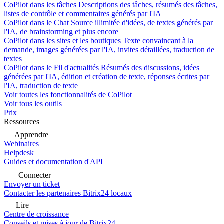
CoPilot dans les tâches
Descriptions des tâches, résumés des tâches,
listes de contrôle et commentaires générés par l'IA
CoPilot dans le Chat
Source illimitée d'idées, de textes générés par
l'IA, de brainstorming et plus encore
CoPilot dans les sites et les boutiques
Texte convaincant à la
demande, images générées par l'IA, invites détaillées, traduction de
textes
CoPilot dans le Fil d'actualités
Résumés des discussions, idées
générées par l'IA, édition et création de texte, réponses écrites par
l'IA, traduction de texte
Voir toutes les fonctionnalités de CoPilot
Voir tous les outils
Prix
Ressources
Apprendre
Webinaires
Helpdesk
Guides et documentation d'API
Connecter
Envoyer un ticket
Contacter les partenaires Bitrix24 locaux
Lire
Centre de croissance
Conseils et mises à jour de Bitrix24