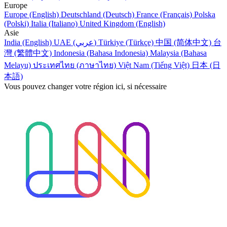
Europe
Europe (English)
Deutschland (Deutsch)
France (Français)
Polska
(Polski)
Italia (Italiano)
United Kingdom (English)
Asie
India (English)
UAE (عربي)
Türkiye (Türkçe)
中国 (简体中文)
台
灣 (繁體中文)
Indonesia (Bahasa Indonesia)
Malaysia (Bahasa
Melayu)
ประเทศไทย (ภาษาไทย)
Việt Nam (Tiếng Việt)
日本 (日
本語)
Vous pouvez changer votre région ici, si nécessaire