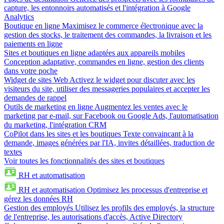
capture, les entonnoirs automatisés et l'intégration à Google
Analytics
Boutique en ligne
Maximisez le commerce électronique avec la
gestion des stocks, le traitement des commandes, la livraison et les
paiements en ligne
Sites et boutiques en ligne adaptées aux appareils mobiles
Conception adaptative, commandes en ligne, gestion des clients
dans votre poche
Widget de sites Web
Activez le widget pour discuter avec les
visiteurs du site, utiliser des messageries populaires et accepter les
demandes de rappel
Outils de marketing en ligne
Augmentez les ventes avec le
marketing par e-mail, sur Facebook ou Google Ads, l'automatisation
du marketing, l'intégration CRM
CoPilot dans les sites et les boutiques
Texte convaincant à la
demande, images générées par l'IA, invites détaillées, traduction de
textes
Voir toutes les fonctionnalités des sites et boutiques
RH et automatisation
RH et automatisation
Optimisez les processus d'entreprise et
gérez les données RH
Gestion des employés
Utilisez les profils des employés, la structure
de l'entreprise, les autorisations d'accès, Active Directory