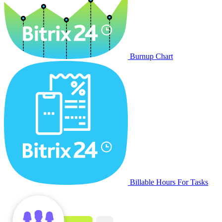
Burnup Chart
Billable Hours For Tasks