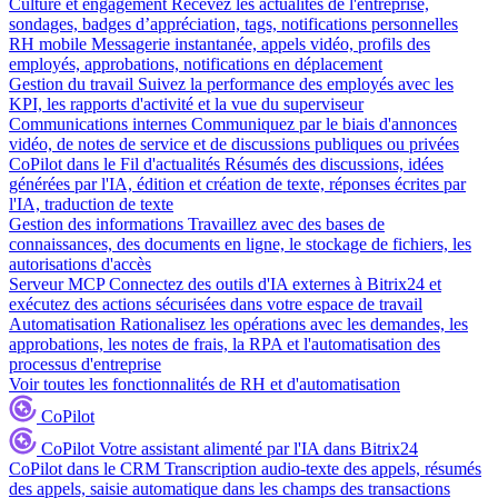
Culture et engagement
Recevez les actualités de l'entreprise,
sondages, badges d’appréciation, tags, notifications personnelles
RH mobile
Messagerie instantanée, appels vidéo, profils des
employés, approbations, notifications en déplacement
Gestion du travail
Suivez la performance des employés avec les
KPI, les rapports d'activité et la vue du superviseur
Communications internes
Communiquez par le biais d'annonces
vidéo, de notes de service et de discussions publiques ou privées
CoPilot dans le Fil d'actualités
Résumés des discussions, idées
générées par l'IA, édition et création de texte, réponses écrites par
l'IA, traduction de texte
Gestion des informations
Travaillez avec des bases de
connaissances, des documents en ligne, le stockage de fichiers, les
autorisations d'accès
Serveur MCP
Connectez des outils d'IA externes à Bitrix24 et
exécutez des actions sécurisées dans votre espace de travail
Automatisation
Rationalisez les opérations avec les demandes, les
approbations, les notes de frais, la RPA et l'automatisation des
processus d'entreprise
Voir toutes les fonctionnalités de RH et d'automatisation
CoPilot
CoPilot
Votre assistant alimenté par l'IA dans Bitrix24
CoPilot dans le CRM
Transcription audio-texte des appels, résumés
des appels, saisie automatique dans les champs des transactions