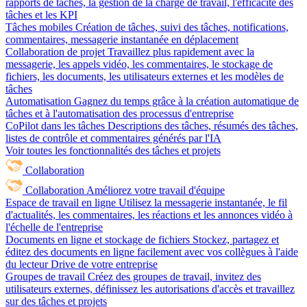
rapports de tâches, la gestion de la charge de travail, l'efficacité des
tâches et les KPI
Tâches mobiles
Création de tâches, suivi des tâches, notifications,
commentaires, messagerie instantanée en déplacement
Collaboration de projet
Travaillez plus rapidement avec la
messagerie, les appels vidéo, les commentaires, le stockage de
fichiers, les documents, les utilisateurs externes et les modèles de
tâches
Automatisation
Gagnez du temps grâce à la création automatique de
tâches et à l'automatisation des processus d'entreprise
CoPilot dans les tâches
Descriptions des tâches, résumés des tâches,
listes de contrôle et commentaires générés par l'IA
Voir toutes les fonctionnalités des tâches et projets
Collaboration
Collaboration
Améliorez votre travail d'équipe
Espace de travail en ligne
Utilisez la messagerie instantanée, le fil
d'actualités, les commentaires, les réactions et les annonces vidéo à
l'échelle de l'entreprise
Documents en ligne et stockage de fichiers
Stockez, partagez et
éditez des documents en ligne facilement avec vos collègues à l'aide
du lecteur Drive de votre entreprise
Groupes de travail
Créez des groupes de travail, invitez des
utilisateurs externes, définissez les autorisations d'accès et travaillez
sur des tâches et projets