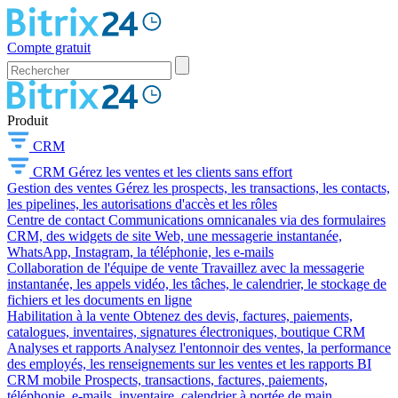
Compte gratuit
Produit
CRM
CRM
Gérez les ventes et les clients sans effort
Gestion des ventes
Gérez les prospects, les transactions, les contacts,
les pipelines, les autorisations d'accès et les rôles
Centre de contact
Communications omnicanales via des formulaires
CRM, des widgets de site Web, une messagerie instantanée,
WhatsApp, Instagram, la téléphonie, les e-mails
Collaboration de l'équipe de vente
Travaillez avec la messagerie
instantanée, les appels vidéo, les tâches, le calendrier, le stockage de
fichiers et les documents en ligne
Habilitation à la vente
Obtenez des devis, factures, paiements,
catalogues, inventaires, signatures électroniques, boutique CRM
Analyses et rapports
Analysez l'entonnoir des ventes, la performance
des employés, les renseignements sur les ventes et les rapports BI
CRM mobile
Prospects, transactions, factures, paiements,
téléphonie, e-mails, inventaire, calendrier à portée de main