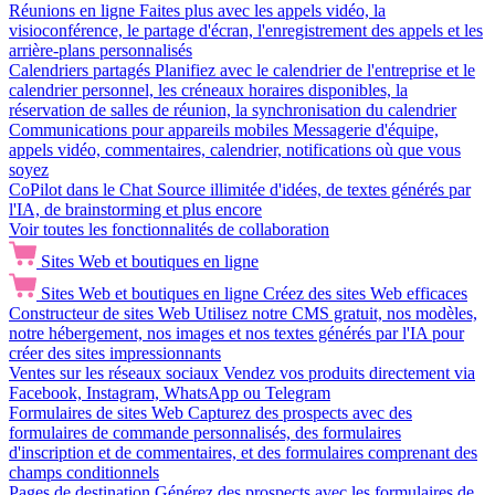
Réunions en ligne
Faites plus avec les appels vidéo, la
visioconférence, le partage d'écran, l'enregistrement des appels et les
arrière-plans personnalisés
Calendriers partagés
Planifiez avec le calendrier de l'entreprise et le
calendrier personnel, les créneaux horaires disponibles, la
réservation de salles de réunion, la synchronisation du calendrier
Communications pour appareils mobiles
Messagerie d'équipe,
appels vidéo, commentaires, calendrier, notifications où que vous
soyez
CoPilot dans le Chat
Source illimitée d'idées, de textes générés par
l'IA, de brainstorming et plus encore
Voir toutes les fonctionnalités de collaboration
Sites Web et boutiques en ligne
Sites Web et boutiques en ligne
Créez des sites Web efficaces
Constructeur de sites Web
Utilisez notre CMS gratuit, nos modèles,
notre hébergement, nos images et nos textes générés par l'IA pour
créer des sites impressionnants
Ventes sur les réseaux sociaux
Vendez vos produits directement via
Facebook, Instagram, WhatsApp ou Telegram
Formulaires de sites Web
Capturez des prospects avec des
formulaires de commande personnalisés, des formulaires
d'inscription et de commentaires, et des formulaires comprenant des
champs conditionnels
Pages de destination
Générez des prospects avec les formulaires de