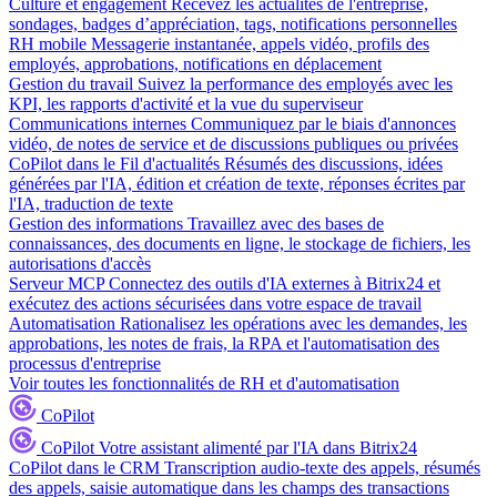
Culture et engagement
Recevez les actualités de l'entreprise,
sondages, badges d’appréciation, tags, notifications personnelles
RH mobile
Messagerie instantanée, appels vidéo, profils des
employés, approbations, notifications en déplacement
Gestion du travail
Suivez la performance des employés avec les
KPI, les rapports d'activité et la vue du superviseur
Communications internes
Communiquez par le biais d'annonces
vidéo, de notes de service et de discussions publiques ou privées
CoPilot dans le Fil d'actualités
Résumés des discussions, idées
générées par l'IA, édition et création de texte, réponses écrites par
l'IA, traduction de texte
Gestion des informations
Travaillez avec des bases de
connaissances, des documents en ligne, le stockage de fichiers, les
autorisations d'accès
Serveur MCP
Connectez des outils d'IA externes à Bitrix24 et
exécutez des actions sécurisées dans votre espace de travail
Automatisation
Rationalisez les opérations avec les demandes, les
approbations, les notes de frais, la RPA et l'automatisation des
processus d'entreprise
Voir toutes les fonctionnalités de RH et d'automatisation
CoPilot
CoPilot
Votre assistant alimenté par l'IA dans Bitrix24
CoPilot dans le CRM
Transcription audio-texte des appels, résumés
des appels, saisie automatique dans les champs des transactions