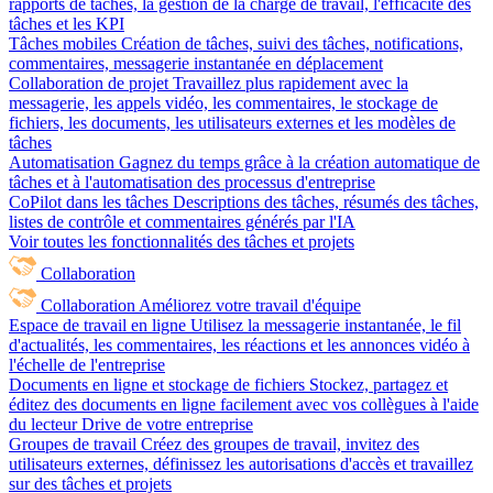
rapports de tâches, la gestion de la charge de travail, l'efficacité des
tâches et les KPI
Tâches mobiles
Création de tâches, suivi des tâches, notifications,
commentaires, messagerie instantanée en déplacement
Collaboration de projet
Travaillez plus rapidement avec la
messagerie, les appels vidéo, les commentaires, le stockage de
fichiers, les documents, les utilisateurs externes et les modèles de
tâches
Automatisation
Gagnez du temps grâce à la création automatique de
tâches et à l'automatisation des processus d'entreprise
CoPilot dans les tâches
Descriptions des tâches, résumés des tâches,
listes de contrôle et commentaires générés par l'IA
Voir toutes les fonctionnalités des tâches et projets
Collaboration
Collaboration
Améliorez votre travail d'équipe
Espace de travail en ligne
Utilisez la messagerie instantanée, le fil
d'actualités, les commentaires, les réactions et les annonces vidéo à
l'échelle de l'entreprise
Documents en ligne et stockage de fichiers
Stockez, partagez et
éditez des documents en ligne facilement avec vos collègues à l'aide
du lecteur Drive de votre entreprise
Groupes de travail
Créez des groupes de travail, invitez des
utilisateurs externes, définissez les autorisations d'accès et travaillez
sur des tâches et projets