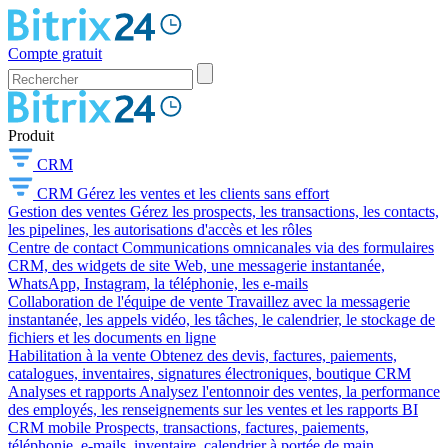
Compte gratuit
Produit
CRM
CRM
Gérez les ventes et les clients sans effort
Gestion des ventes
Gérez les prospects, les transactions, les contacts,
les pipelines, les autorisations d'accès et les rôles
Centre de contact
Communications omnicanales via des formulaires
CRM, des widgets de site Web, une messagerie instantanée,
WhatsApp, Instagram, la téléphonie, les e-mails
Collaboration de l'équipe de vente
Travaillez avec la messagerie
instantanée, les appels vidéo, les tâches, le calendrier, le stockage de
fichiers et les documents en ligne
Habilitation à la vente
Obtenez des devis, factures, paiements,
catalogues, inventaires, signatures électroniques, boutique CRM
Analyses et rapports
Analysez l'entonnoir des ventes, la performance
des employés, les renseignements sur les ventes et les rapports BI
CRM mobile
Prospects, transactions, factures, paiements,
téléphonie, e-mails, inventaire, calendrier à portée de main