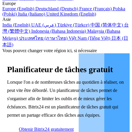
Europe
Europe (English)
Deutschland (Deutsch)
France (Français)
Polska
(Polski)
Italia (Italiano)
United Kingdom (English)
Asie
India (English)
UAE (عربي)
Türkiye (Türkçe)
中国 (简体中文)
台
灣 (繁體中文)
Indonesia (Bahasa Indonesia)
Malaysia (Bahasa
Melayu)
ประเทศไทย (ภาษาไทย)
Việt Nam (Tiếng Việt)
日本 (日
本語)
Vous pouvez changer votre région ici, si nécessaire
Planificateur de tâches gratuit
Lorsque l'on a de nombreuses tâches au quotidien à réaliser, on
peut vite être débordé. Un planificateur de tâches permet de
s'organiser afin de limiter les oublis et de mieux gérer les
échéances. Bitrix24 est un planificateur de tâches gratuit qui
permet un partage efficace des tâches aux équipes.
Obtenir Bitrix24 gratuitement