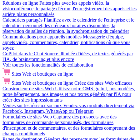
Réunions en ligne
Faites plus avec les appels vidéo, la
visioconférence, le partage d'écran, l'enregistrement des appels et les
arrière-plans personnalisés
Calendriers partagés
Planifiez avec le calendrier de l'entreprise et le
calendrier personnel, les créneaux horaires disponibles, la
réservation de salles de réunion, la synchronisation du calendrier
Communications pour appareils mobiles
Messagerie d'équipe,
appels vidéo, commentaires, calendrier, notifications où que vous
soyez
CoPilot dans le Chat
Source illimitée d'idées, de textes générés par
l'IA, de brainstorming et plus encore
Voir toutes les fonctionnalités de collaboration
Sites Web et boutiques en ligne
Sites Web et boutiques en ligne
Créez des sites Web efficaces
Constructeur de sites Web
Utilisez notre CMS gratuit, nos modèles,
notre hébergement, nos images et nos textes générés par l'IA pour
créer des sites impressionnants
Ventes sur les réseaux sociaux
Vendez vos produits directement via
Facebook, Instagram, WhatsApp ou Telegram
Formulaires de sites Web
Capturez des prospects avec des
formulaires de commande personnalisés, des formulaires
d'inscription et de commentaires, et des formulaires comprenant des
champs conditionnels
Pages de destination
Générez des prospects avec les formulaires de