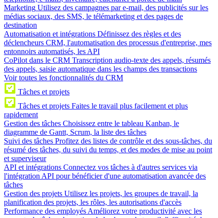
Marketing
Utilisez des campagnes par e-mail, des publicités sur les
médias sociaux, des SMS, le télémarketing et des pages de
destination
Automatisation et intégrations
Définissez des règles et des
déclencheurs CRM, l'automatisation des processus d'entreprise, mes
entonnoirs automatisés, les API
CoPilot dans le CRM
Transcription audio-texte des appels, résumés
des appels, saisie automatique dans les champs des transactions
Voir toutes les fonctionnalités du CRM
Tâches et projets
Tâches et projets
Faites le travail plus facilement et plus
rapidement
Gestion des tâches
Choisissez entre le tableau Kanban, le
diagramme de Gantt, Scrum, la liste des tâches
Suivi des tâches
Profitez des listes de contrôle et des sous-tâches, du
résumé des tâches, du suivi du temps, et des modes de mise au point
et superviseur
API et intégrations
Connectez vos tâches à d'autres services via
l'intégration API pour bénéficier d'une automatisation avancée des
tâches
Gestion des projets
Utilisez les projets, les groupes de travail, la
planification des projets, les rôles, les autorisations d'accès
Performance des employés
Améliorez votre productivité avec les