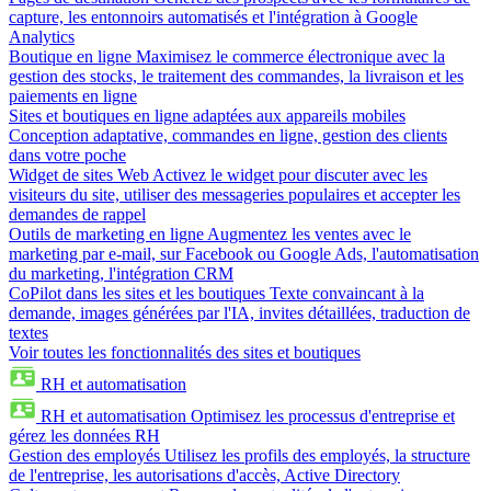
capture, les entonnoirs automatisés et l'intégration à Google
Analytics
Boutique en ligne
Maximisez le commerce électronique avec la
gestion des stocks, le traitement des commandes, la livraison et les
paiements en ligne
Sites et boutiques en ligne adaptées aux appareils mobiles
Conception adaptative, commandes en ligne, gestion des clients
dans votre poche
Widget de sites Web
Activez le widget pour discuter avec les
visiteurs du site, utiliser des messageries populaires et accepter les
demandes de rappel
Outils de marketing en ligne
Augmentez les ventes avec le
marketing par e-mail, sur Facebook ou Google Ads, l'automatisation
du marketing, l'intégration CRM
CoPilot dans les sites et les boutiques
Texte convaincant à la
demande, images générées par l'IA, invites détaillées, traduction de
textes
Voir toutes les fonctionnalités des sites et boutiques
RH et automatisation
RH et automatisation
Optimisez les processus d'entreprise et
gérez les données RH
Gestion des employés
Utilisez les profils des employés, la structure
de l'entreprise, les autorisations d'accès, Active Directory