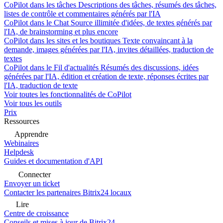
CoPilot dans les tâches
Descriptions des tâches, résumés des tâches,
listes de contrôle et commentaires générés par l'IA
CoPilot dans le Chat
Source illimitée d'idées, de textes générés par
l'IA, de brainstorming et plus encore
CoPilot dans les sites et les boutiques
Texte convaincant à la
demande, images générées par l'IA, invites détaillées, traduction de
textes
CoPilot dans le Fil d'actualités
Résumés des discussions, idées
générées par l'IA, édition et création de texte, réponses écrites par
l'IA, traduction de texte
Voir toutes les fonctionnalités de CoPilot
Voir tous les outils
Prix
Ressources
Apprendre
Webinaires
Helpdesk
Guides et documentation d'API
Connecter
Envoyer un ticket
Contacter les partenaires Bitrix24 locaux
Lire
Centre de croissance
Conseils et mises à jour de Bitrix24