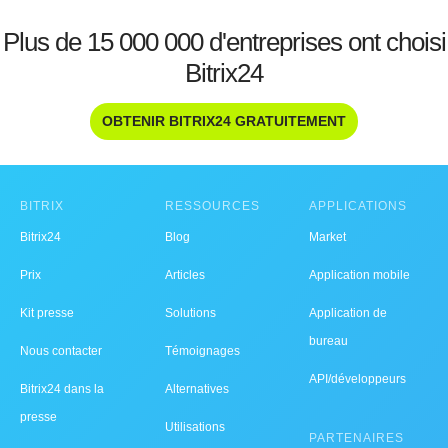
Plus de 15 000 000 d'entreprises ont choisi
Bitrix24
OBTENIR BITRIX24 GRATUITEMENT
BITRIX
RESSOURCES
APPLICATIONS
Bitrix24
Blog
Market
Prix
Articles
Application mobile
Kit presse
Solutions
Application de
bureau
Nous contacter
Témoignages
API/développeurs
Bitrix24 dans la
Alternatives
presse
Utilisations
PARTENAIRES