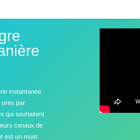
gre
anière
ie instantanée
e près par
s qui souhaitent
r leurs canaux de
M est un must.