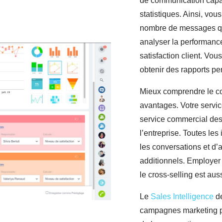
de communication capa
statistiques. Ainsi, v
nombre de messages qui
analyser la performanc
satisfaction client. Vo
obtenir des rapports pe
Mieux comprendre le c
avantages. Votre service
service commercial des 
l’entreprise. Toutes le
les conversations et d’
additionnels. Employer
le cross-selling est auss
Le
Sales Intelligence
de
campagnes marketing plu