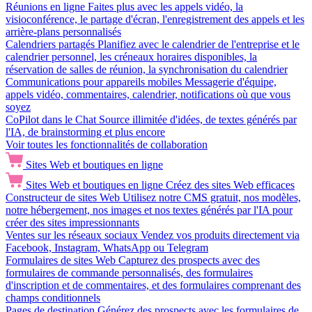
Réunions en ligne
Faites plus avec les appels vidéo, la
visioconférence, le partage d'écran, l'enregistrement des appels et les
arrière-plans personnalisés
Calendriers partagés
Planifiez avec le calendrier de l'entreprise et le
calendrier personnel, les créneaux horaires disponibles, la
réservation de salles de réunion, la synchronisation du calendrier
Communications pour appareils mobiles
Messagerie d'équipe,
appels vidéo, commentaires, calendrier, notifications où que vous
soyez
CoPilot dans le Chat
Source illimitée d'idées, de textes générés par
l'IA, de brainstorming et plus encore
Voir toutes les fonctionnalités de collaboration
Sites Web et boutiques en ligne
Sites Web et boutiques en ligne
Créez des sites Web efficaces
Constructeur de sites Web
Utilisez notre CMS gratuit, nos modèles,
notre hébergement, nos images et nos textes générés par l'IA pour
créer des sites impressionnants
Ventes sur les réseaux sociaux
Vendez vos produits directement via
Facebook, Instagram, WhatsApp ou Telegram
Formulaires de sites Web
Capturez des prospects avec des
formulaires de commande personnalisés, des formulaires
d'inscription et de commentaires, et des formulaires comprenant des
champs conditionnels
Pages de destination
Générez des prospects avec les formulaires de