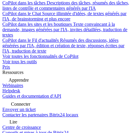
CoPilot dans les tâches
Descriptions des tâches, résumés des tâches,
listes de contrôle et commentaires générés par l'IA
CoPilot dans le Chat
Source illimitée d'idées, de textes générés par
l'IA, de brainstorming et plus encore
CoPilot dans les sites et les boutiques
Texte convaincant à la
demande, images générées par l'IA, invites détaillées, traduction de
textes
CoPilot dans le Fil d'actualités
Résumés des discussions, idées
générées par l'IA, édition et création de texte, réponses écrites par
l'IA, traduction de texte
Voir toutes les fonctionnalités de CoPilot
Voir tous les outils
Prix
Ressources
Apprendre
Webinaires
Helpdesk
Guides et documentation d'API
Connecter
Envoyer un ticket
Contacter les partenaires Bitrix24 locaux
Lire
Centre de croissance
Conseils et mises à jour de Bitrix24