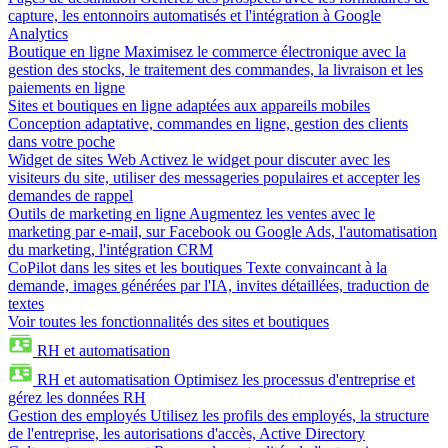
capture, les entonnoirs automatisés et l'intégration à Google
Analytics
Boutique en ligne
Maximisez le commerce électronique avec la
gestion des stocks, le traitement des commandes, la livraison et les
paiements en ligne
Sites et boutiques en ligne adaptées aux appareils mobiles
Conception adaptative, commandes en ligne, gestion des clients
dans votre poche
Widget de sites Web
Activez le widget pour discuter avec les
visiteurs du site, utiliser des messageries populaires et accepter les
demandes de rappel
Outils de marketing en ligne
Augmentez les ventes avec le
marketing par e-mail, sur Facebook ou Google Ads, l'automatisation
du marketing, l'intégration CRM
CoPilot dans les sites et les boutiques
Texte convaincant à la
demande, images générées par l'IA, invites détaillées, traduction de
textes
Voir toutes les fonctionnalités des sites et boutiques
RH et automatisation
RH et automatisation
Optimisez les processus d'entreprise et
gérez les données RH
Gestion des employés
Utilisez les profils des employés, la structure
de l'entreprise, les autorisations d'accès, Active Directory