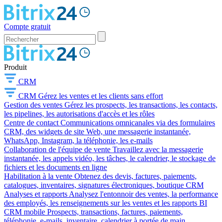
Compte gratuit
Produit
CRM
CRM
Gérez les ventes et les clients sans effort
Gestion des ventes
Gérez les prospects, les transactions, les contacts,
les pipelines, les autorisations d'accès et les rôles
Centre de contact
Communications omnicanales via des formulaires
CRM, des widgets de site Web, une messagerie instantanée,
WhatsApp, Instagram, la téléphonie, les e-mails
Collaboration de l'équipe de vente
Travaillez avec la messagerie
instantanée, les appels vidéo, les tâches, le calendrier, le stockage de
fichiers et les documents en ligne
Habilitation à la vente
Obtenez des devis, factures, paiements,
catalogues, inventaires, signatures électroniques, boutique CRM
Analyses et rapports
Analysez l'entonnoir des ventes, la performance
des employés, les renseignements sur les ventes et les rapports BI
CRM mobile
Prospects, transactions, factures, paiements,
téléphonie, e-mails, inventaire, calendrier à portée de main