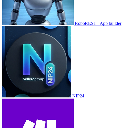
RoboREST - App builder
NIP24