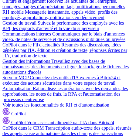
Culture et engagement
Recevez les actualités de l'entreprise,
sondages, badges d’appréciation, tags, notifications personnelles
RH mobile
Messagerie instantanée, appels vidéo, profils des
employés, approbations, notifications en déplacement
Gestion du travail
Suivez la performance des employés avec les
KPI, les rapports d'activité et la vue du superviseur
Communications internes
Communiquez par le biais d'annonces
vidéo, de notes de service et de discussions publiques ou privées
CoPilot dans le Fil d'actualités
Résumés des discussions, idées
générées par l'IA, édition et création de texte, réponses écrites par
l'IA, traduction de texte
Gestion des informations
Travaillez avec des bases de
connaissances, des documents en ligne, le stockage de fichiers, les
autorisations d'accès
Serveur MCP
Connectez des outils d'IA externes à Bitrix24 et
exécutez des actions sécurisées dans votre espace de travail
Automatisation
Rationalisez les opérations avec les demandes, les
approbations, les notes de frais, la RPA et l'automatisation des
processus d'entreprise
Voir toutes les fonctionnalités de RH et d'automatisation
CoPilot
CoPilot
Votre assistant alimenté par l'IA dans Bitrix24
CoPilot dans le CRM
Transcription audio-texte des appels, résumés
des appels, saisie automatique dans les champs des transactions