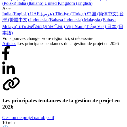
(Polski)
Italia (Italiano)
United Kingdom (English)
Asie
India (English)
UAE (عربي)
Türkiye (Türkçe)
中国 (简体中文)
台
灣 (繁體中文)
Indonesia (Bahasa Indonesia)
Malaysia (Bahasa
Melayu)
ประเทศไทย (ภาษาไทย)
Việt Nam (Tiếng Việt)
日本 (日
本語)
Vous pouvez changer votre région ici, si nécessaire
Articles
Les principales tendances de la gestion de projet en 2026
Les principales tendances de la gestion de projet en
2026
Gestion de projet par objectif
10 min