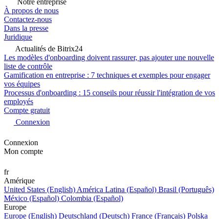
Notre entreprise
À propos de nous
Contactez-nous
Dans la presse
Juridique
Actualités de Bitrix24
Les modèles d'onboarding doivent rassurer, pas ajouter une nouvelle
liste de contrôle
Gamification en entreprise : 7 techniques et exemples pour engager
vos équipes
Processus d'onboarding : 15 conseils pour réussir l'intégration de vos
employés
Compte gratuit
Connexion
Connexion
Mon compte
fr
Amérique
United States (English)
América Latina (Español)
Brasil (Português)
México (Español)
Colombia (Español)
Europe
Europe (English)
Deutschland (Deutsch)
France (Français)
Polska