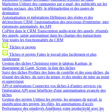
Marketing
Utilisez des campagnes par e-mail, des publicités sur les
médias sociaux, des SMS, le télémarketing et des pages de
destination
Automatisation et intégrations
Définissez des règles et des
déclencheurs CRM, l'automatisation des processus d'entreprise, mes
entonnoirs automatisés, les API
CoPilot dans le CRM
Transcription audio-texte des appels, résumés
des appels, saisie automatique dans les champs des transactions
Voir toutes les fonctionnalités du CRM
Tâches et projets
Tâches et projets
Faites le travail plus facilement et plus
rapidement
Gestion des tâches
Choisissez entre le tableau Kanban, le
diagramme de Gantt, Scrum, la liste des tâches
Suivi des tâches
Profitez des listes de contrôle et des sous-tâches, du
résumé des tâches, du suivi du temps, et des modes de mise au point
et superviseur
API et intégrations
Connectez vos tâches à d'autres services via
l'intégration API pour bénéficier d'une automatisation avancée des
tâches
Gestion des projets
Utilisez les projets, les groupes de travail, la
planification des projets, les rôles, les autorisations d'accès
Performance des employés
Améliorez votre productivité avec les