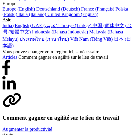
Europe
Europe (English)
Deutschland (Deutsch)
France (Français)
Polska
(Polski)
Italia (Italiano)
United Kingdom (English)
Asie
India (English)
UAE (عربي)
Türkiye (Türkçe)
中国 (简体中文)
台
灣 (繁體中文)
Indonesia (Bahasa Indonesia)
Malaysia (Bahasa
Melayu)
ประเทศไทย (ภาษาไทย)
Việt Nam (Tiếng Việt)
日本 (日
本語)
Vous pouvez changer votre région ici, si nécessaire
Articles
Comment gagner en agilité sur le lieu de travail
Comment gagner en agilité sur le lieu de travail
Augmenter la productivité
6 min