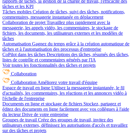
rapports de tâches, la gestion de la charge de travail, l'efficacité des
tâches et les KPI
Tâches mobiles
Création de tâches, suivi des tâches, notifications,
commentaires, messagerie instantanée en déplacement
Collaboration de projet
Travaillez plus rapidement avec la
messagerie, les appels vidéo, les commentaires, le stockage de
fichiers, les documents, les utilisateurs externes et les modèles de
tâches
Automatisation
Gagnez du temps grâce à la création automatique de
tâches et à l'automatisation des processus d'entreprise
CoPilot dans les tâches
Descriptions des tâches, résumés des tâches,
listes de contrôle et commentaires générés par l'IA
Voir toutes les fonctionnalités des tâches et projets
Collaboration
Collaboration
Améliorez votre travail d'équipe
Espace de travail en ligne
Utilisez la messagerie instantanée, le fil
d'actualités, les commentaires, les réactions et les annonces vidéo à
l'échelle de l'entreprise
Documents en ligne et stockage de fichiers
Stockez, partagez et
éditez des documents en ligne facilement avec vos collègues à l'aide
du lecteur Drive de votre entreprise
Groupes de travail
Créez des groupes de travail, invitez des
utilisateurs externes, définissez les autorisations d'accès et travaillez
sur des tâches et projets