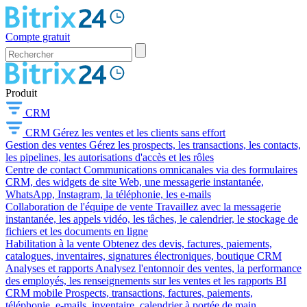
Compte gratuit
Produit
CRM
CRM
Gérez les ventes et les clients sans effort
Gestion des ventes
Gérez les prospects, les transactions, les contacts,
les pipelines, les autorisations d'accès et les rôles
Centre de contact
Communications omnicanales via des formulaires
CRM, des widgets de site Web, une messagerie instantanée,
WhatsApp, Instagram, la téléphonie, les e-mails
Collaboration de l'équipe de vente
Travaillez avec la messagerie
instantanée, les appels vidéo, les tâches, le calendrier, le stockage de
fichiers et les documents en ligne
Habilitation à la vente
Obtenez des devis, factures, paiements,
catalogues, inventaires, signatures électroniques, boutique CRM
Analyses et rapports
Analysez l'entonnoir des ventes, la performance
des employés, les renseignements sur les ventes et les rapports BI
CRM mobile
Prospects, transactions, factures, paiements,
téléphonie, e-mails, inventaire, calendrier à portée de main