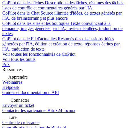
CoPilot dans les tâches
Descriptions des tâches, résumés des tâches,
listes de contrôle et commentaires générés par l'IA
CoPilot dans le Chat
Source illimitée d'idées, de textes générés par
l'IA, de brainstorming et plus encore
CoPilot dans les sites et les boutiques
Texte convaincant à la
demande, images générées par l'IA, invites détaillées, traduction de
textes
CoPilot dans le Fil d'actualités
Résumés des discussions, idées
générées par l'IA, édition et création de texte, réponses écrites par
l'IA, traduction de texte
Voir toutes les fonctionnalités de CoPilot
Voir tous les outils
Prix
Ressources
Apprendre
Webinaires
Helpdesk
Guides et documentation d'API
Connecter
Envoyer un ticket
Contacter les partenaires Bitrix24 locaux
Lire
Centre de croissance
Conseils et mises à jour de Bitrix24