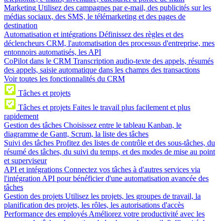
Marketing
Utilisez des campagnes par e-mail, des publicités sur les
médias sociaux, des SMS, le télémarketing et des pages de
destination
Automatisation et intégrations
Définissez des règles et des
déclencheurs CRM, l'automatisation des processus d'entreprise, mes
entonnoirs automatisés, les API
CoPilot dans le CRM
Transcription audio-texte des appels, résumés
des appels, saisie automatique dans les champs des transactions
Voir toutes les fonctionnalités du CRM
Tâches et projets
Tâches et projets
Faites le travail plus facilement et plus
rapidement
Gestion des tâches
Choisissez entre le tableau Kanban, le
diagramme de Gantt, Scrum, la liste des tâches
Suivi des tâches
Profitez des listes de contrôle et des sous-tâches, du
résumé des tâches, du suivi du temps, et des modes de mise au point
et superviseur
API et intégrations
Connectez vos tâches à d'autres services via
l'intégration API pour bénéficier d'une automatisation avancée des
tâches
Gestion des projets
Utilisez les projets, les groupes de travail, la
planification des projets, les rôles, les autorisations d'accès
Performance des employés
Améliorez votre productivité avec les