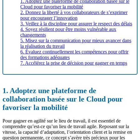
1. Adoptez une plateforme de collaboration basée sur le
Cloud pour favoriser la mobilité
2. Donnez la liberté à vos collaborateurs de s’exprimer
pour encourager l’innovation
3. Veillez à la discipline pour assurer le respect des délais
4. Soyez résilient pour être moins vulnérable aux
changements
5. Misez sur la communication pour mieux avancer dans
la réalisation du travail
6. Évaluez continuellement les compétences pour offrir
des formations adéquates
7. Accélérez la prise de décision pour gagner en temps
1. Adoptez une plateforme de
collaboration basée sur le Cloud pour
favoriser la mobilité
Pour gagner en agilité sur le lieu de travail, il est essentiel de
comprendre qu’est-ce qu’un lieu de travail agile. Reposant sur la
vitesse, la capacité d’adaptation, l’orientation client et la remise en
question permanente, ce concept s’avère très précieux pour les