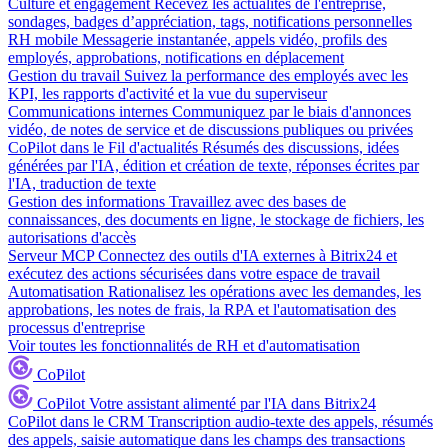
Culture et engagement
Recevez les actualités de l'entreprise,
sondages, badges d’appréciation, tags, notifications personnelles
RH mobile
Messagerie instantanée, appels vidéo, profils des
employés, approbations, notifications en déplacement
Gestion du travail
Suivez la performance des employés avec les
KPI, les rapports d'activité et la vue du superviseur
Communications internes
Communiquez par le biais d'annonces
vidéo, de notes de service et de discussions publiques ou privées
CoPilot dans le Fil d'actualités
Résumés des discussions, idées
générées par l'IA, édition et création de texte, réponses écrites par
l'IA, traduction de texte
Gestion des informations
Travaillez avec des bases de
connaissances, des documents en ligne, le stockage de fichiers, les
autorisations d'accès
Serveur MCP
Connectez des outils d'IA externes à Bitrix24 et
exécutez des actions sécurisées dans votre espace de travail
Automatisation
Rationalisez les opérations avec les demandes, les
approbations, les notes de frais, la RPA et l'automatisation des
processus d'entreprise
Voir toutes les fonctionnalités de RH et d'automatisation
CoPilot
CoPilot
Votre assistant alimenté par l'IA dans Bitrix24
CoPilot dans le CRM
Transcription audio-texte des appels, résumés
des appels, saisie automatique dans les champs des transactions