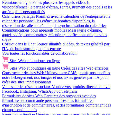
Réunions en ligne
Faites plus avec les appels vidéo, la
visioconférence, le partage d'écran, l'enregistrement des appels et les
arrière-plans personnalisés
Calendriers partagés
Planifiez avec le calendrier de l'entreprise et le
calendrier personnel, les créneaux horaires disponibles, la
réservation de salles de réunion, la synchronisation du calendrier
Communications pour appareils mobiles
Messagerie d'équipe,
appels vidéo, commentaires, calendrier, notifications où que vous
soyez
CoPilot dans le Chat
Source illimitée d'idées, de textes générés par
l'IA, de brainstorming et plus encore
Voir toutes les fonctionnalités de collaboration
Sites Web et boutiques en ligne
Sites Web et boutiques en ligne
Créez des sites Web efficaces
Constructeur de sites Web
Utilisez notre CMS gratuit, nos modèles,
notre hébergement, nos images et nos textes générés par l'IA pour
créer des sites impressionnants
Ventes sur les réseaux sociaux
Vendez vos produits directement via
Facebook, Instagram, WhatsApp ou Telegram
Formulaires de sites Web
Capturez des prospects avec des
formulaires de commande personnalisés, des formulaires
d'inscription et de commentaires, et des formulaires comprenant des
champs conditionnels
Pages de destination
Générez des prospects avec les formulaires de