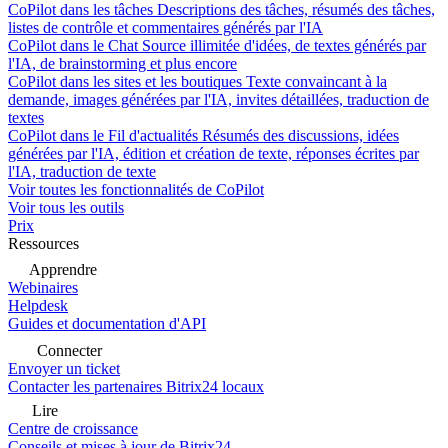
CoPilot dans les tâches
Descriptions des tâches, résumés des tâches,
listes de contrôle et commentaires générés par l'IA
CoPilot dans le Chat
Source illimitée d'idées, de textes générés par
l'IA, de brainstorming et plus encore
CoPilot dans les sites et les boutiques
Texte convaincant à la
demande, images générées par l'IA, invites détaillées, traduction de
textes
CoPilot dans le Fil d'actualités
Résumés des discussions, idées
générées par l'IA, édition et création de texte, réponses écrites par
l'IA, traduction de texte
Voir toutes les fonctionnalités de CoPilot
Voir tous les outils
Prix
Ressources
Apprendre
Webinaires
Helpdesk
Guides et documentation d'API
Connecter
Envoyer un ticket
Contacter les partenaires Bitrix24 locaux
Lire
Centre de croissance
Conseils et mises à jour de Bitrix24