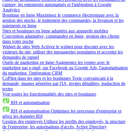
capture, les entonnoirs automatisés et l'intégration à Google
Analytics
Boutique en ligne
Maximisez le commerce électronique avec la
gestion des stocks, le traitement des commandes, la livraison et les
paiements en ligne
Sites et boutiques en ligne adaptées aux appareils mobiles
Conception adaptative, commandes en ligne, gestion des clients
dans votre poche
Widget de sites Web
Activez le widget pour discuter avec les
visiteurs du site, utiliser des messageries populaires et accepter les
demandes de rappel
Outils de marketing en ligne
Augmentez les ventes avec le
marketing par e-mail, sur Facebook ou Google Ads, l'automatisation
du marketing, l'intégration CRM
CoPilot dans les sites et les boutiques
Texte convaincant à la
demande, images générées par l'IA, invites détaillées, traduction de
textes
Voir toutes les fonctionnalités des sites et boutiques
RH et automatisation
RH et automatisation
Optimisez les processus d'entreprise et
gérez les données RH
Gestion des employés
Utilisez les profils des employés, la structure
de l'entreprise, les autorisations d'accès, Active Directory