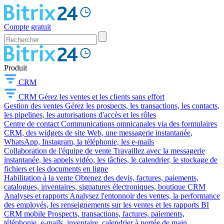
Compte gratuit
Produit
CRM
CRM
Gérez les ventes et les clients sans effort
Gestion des ventes
Gérez les prospects, les transactions, les contacts,
les pipelines, les autorisations d'accès et les rôles
Centre de contact
Communications omnicanales via des formulaires
CRM, des widgets de site Web, une messagerie instantanée,
WhatsApp, Instagram, la téléphonie, les e-mails
Collaboration de l'équipe de vente
Travaillez avec la messagerie
instantanée, les appels vidéo, les tâches, le calendrier, le stockage de
fichiers et les documents en ligne
Habilitation à la vente
Obtenez des devis, factures, paiements,
catalogues, inventaires, signatures électroniques, boutique CRM
Analyses et rapports
Analysez l'entonnoir des ventes, la performance
des employés, les renseignements sur les ventes et les rapports BI
CRM mobile
Prospects, transactions, factures, paiements,
téléphonie, e-mails, inventaire, calendrier à portée de main