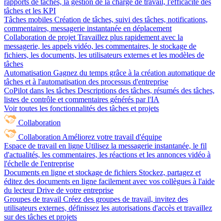
rapports de tâches, la gestion de la charge de travail, l'efficacité des
tâches et les KPI
Tâches mobiles
Création de tâches, suivi des tâches, notifications,
commentaires, messagerie instantanée en déplacement
Collaboration de projet
Travaillez plus rapidement avec la
messagerie, les appels vidéo, les commentaires, le stockage de
fichiers, les documents, les utilisateurs externes et les modèles de
tâches
Automatisation
Gagnez du temps grâce à la création automatique de
tâches et à l'automatisation des processus d'entreprise
CoPilot dans les tâches
Descriptions des tâches, résumés des tâches,
listes de contrôle et commentaires générés par l'IA
Voir toutes les fonctionnalités des tâches et projets
Collaboration
Collaboration
Améliorez votre travail d'équipe
Espace de travail en ligne
Utilisez la messagerie instantanée, le fil
d'actualités, les commentaires, les réactions et les annonces vidéo à
l'échelle de l'entreprise
Documents en ligne et stockage de fichiers
Stockez, partagez et
éditez des documents en ligne facilement avec vos collègues à l'aide
du lecteur Drive de votre entreprise
Groupes de travail
Créez des groupes de travail, invitez des
utilisateurs externes, définissez les autorisations d'accès et travaillez
sur des tâches et projets