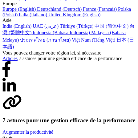
Europe
Europe (English)
Deutschland (Deutsch)
France (Français)
Polska
(Polski)
Italia (Italiano)
United Kingdom (English)
Asie
India (English)
UAE (عربي)
Türkiye (Türkçe)
中国 (简体中文)
台
灣 (繁體中文)
Indonesia (Bahasa Indonesia)
Malaysia (Bahasa
Melayu)
ประเทศไทย (ภาษาไทย)
Việt Nam (Tiếng Việt)
日本 (日
本語)
Vous pouvez changer votre région ici, si nécessaire
Articles
7 astuces pour une gestion efficace de la performance
7 astuces pour une gestion efficace de la performance
Augmenter la productivité
6 min