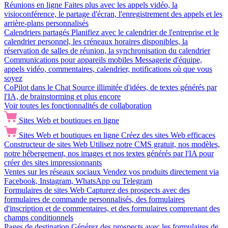
Réunions en ligne
Faites plus avec les appels vidéo, la
visioconférence, le partage d'écran, l'enregistrement des appels et les
arrière-plans personnalisés
Calendriers partagés
Planifiez avec le calendrier de l'entreprise et le
calendrier personnel, les créneaux horaires disponibles, la
réservation de salles de réunion, la synchronisation du calendrier
Communications pour appareils mobiles
Messagerie d'équipe,
appels vidéo, commentaires, calendrier, notifications où que vous
soyez
CoPilot dans le Chat
Source illimitée d'idées, de textes générés par
l'IA, de brainstorming et plus encore
Voir toutes les fonctionnalités de collaboration
Sites Web et boutiques en ligne
Sites Web et boutiques en ligne
Créez des sites Web efficaces
Constructeur de sites Web
Utilisez notre CMS gratuit, nos modèles,
notre hébergement, nos images et nos textes générés par l'IA pour
créer des sites impressionnants
Ventes sur les réseaux sociaux
Vendez vos produits directement via
Facebook, Instagram, WhatsApp ou Telegram
Formulaires de sites Web
Capturez des prospects avec des
formulaires de commande personnalisés, des formulaires
d'inscription et de commentaires, et des formulaires comprenant des
champs conditionnels
Pages de destination
Générez des prospects avec les formulaires de