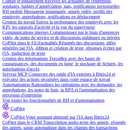
Culture et engagement
Recevez les actualités de l'entreprise,
sondages, badges d’appréciation, tags, notifications personnelles
RH mobile
Messagerie instantanée, appels vidéo, profils des
employés, approbations, notifications en déplacement
Gestion du travail
Suivez la performance des employés avec les
KPI, les rapports d'activité et la vue du superviseur
Communications internes
Communiquez par le biais d'annonces
vidéo, de notes de service et de discussions publiques ou privées
CoPilot dans le Fil d'actualités
Résumés des discussions, idées
générées par l'IA, édition et création de texte, réponses écrites par
l'IA, traduction de texte
Gestion des informations
Travaillez avec des bases de
connaissances, des documents en ligne, le stockage de fichiers, les
autorisations d'accès
Serveur MCP
Connectez des outils d'IA externes à Bitrix24 et
exécutez des actions sécurisées dans votre espace de travail
Automatisation
Rationalisez les opérations avec les demandes, les
approbations, les notes de frais, la RPA et l'automatisation des
processus d'entreprise
Voir toutes les fonctionnalités de RH et d'automatisation
CoPilot
CoPilot
Votre assistant alimenté par l'IA dans Bitrix24
CoPilot dans le CRM
Transcription audio-texte des appels, résumés
des appels, saisie automatique dans les champs des transactions