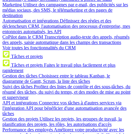
Marketing
Utilisez des campagnes par e-mail, des publicités sur les
médias sociaux, des SMS, le télémarketing et des pages de
destination
Automatisation et intégrations
Définissez des règles et des
déclencheurs CRM, l'automatisation des processus d'entreprise, mes
entonnoirs automatisés, les API
CoPilot dans le CRM
Transcription audio-texte des appels, résumés
des appels, saisie automatique dans les champs des transactions
Voir toutes les fonctionnalités du CRM
Tâches et projets
Tâches et projets
Faites le travail plus facilement et plus
rapidement
Gestion des tâches
Choisissez entre le tableau Kanban, le
diagramme de Gantt, Scrum, la liste des tâches
Suivi des tâches
Profitez des listes de contrôle et des sous-tâches, du
résumé des tâches, du suivi du temps, et des modes de mise au point
et superviseur
API et intégrations
Connectez vos tâches à d'autres services via
l'intégration API pour bénéficier d'une automatisation avancée des
tâches
Gestion des projets
Utilisez les projets, les groupes de travail, la
planification des projets, les rôles, les autorisations d'accès
Performance des employés
Améliorez votre productivité avec les