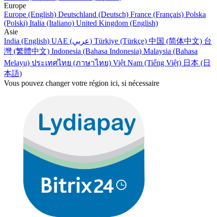
Europe
Europe (English)
Deutschland (Deutsch)
France (Français)
Polska
(Polski)
Italia (Italiano)
United Kingdom (English)
Asie
India (English)
UAE (عربي)
Türkiye (Türkçe)
中国 (简体中文)
台
灣 (繁體中文)
Indonesia (Bahasa Indonesia)
Malaysia (Bahasa
Melayu)
ประเทศไทย (ภาษาไทย)
Việt Nam (Tiếng Việt)
日本 (日
本語)
Vous pouvez changer votre région ici, si nécessaire