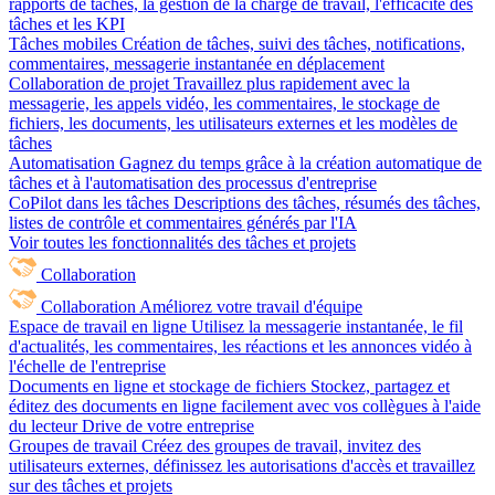
rapports de tâches, la gestion de la charge de travail, l'efficacité des
tâches et les KPI
Tâches mobiles
Création de tâches, suivi des tâches, notifications,
commentaires, messagerie instantanée en déplacement
Collaboration de projet
Travaillez plus rapidement avec la
messagerie, les appels vidéo, les commentaires, le stockage de
fichiers, les documents, les utilisateurs externes et les modèles de
tâches
Automatisation
Gagnez du temps grâce à la création automatique de
tâches et à l'automatisation des processus d'entreprise
CoPilot dans les tâches
Descriptions des tâches, résumés des tâches,
listes de contrôle et commentaires générés par l'IA
Voir toutes les fonctionnalités des tâches et projets
Collaboration
Collaboration
Améliorez votre travail d'équipe
Espace de travail en ligne
Utilisez la messagerie instantanée, le fil
d'actualités, les commentaires, les réactions et les annonces vidéo à
l'échelle de l'entreprise
Documents en ligne et stockage de fichiers
Stockez, partagez et
éditez des documents en ligne facilement avec vos collègues à l'aide
du lecteur Drive de votre entreprise
Groupes de travail
Créez des groupes de travail, invitez des
utilisateurs externes, définissez les autorisations d'accès et travaillez
sur des tâches et projets