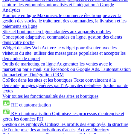
capture, les entonnoirs automatisés et l'intégration à Google
Analytics
Boutique en ligne
Maximisez le commerce électronique avec la
gestion des stocks, le traitement des commandes, la livraison et les
paiements en ligne
Sites et boutiques en ligne adaptées aux appareils mobiles
Conception adaptative, commandes en ligne, gestion des clients
dans votre poche
Widget de sites Web
Activez le widget pour discuter avec les
visiteurs du site, utiliser des messageries populaires et accepter les
demandes de rappel
Outils de marketing en ligne
Augmentez les ventes avec le
marketing par e-mail, sur Facebook ou Google Ads, l'automatisation
du marketing, l'intégration CRM
CoPilot dans les sites et les boutiques
Texte convaincant à la
demande, images générées par l'IA, invites détaillées, traduction de
textes
Voir toutes les fonctionnalités des sites et boutiques
RH et automatisation
RH et automatisation
Optimisez les processus d'entreprise et
gérez les données RH
Gestion des employés
Utilisez les profils des employés, la structure
de l'entreprise, les autorisations d'accès, Active Directory