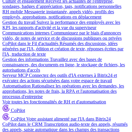
Culture et engagement
Recevez les actualités de l'entreprise,
sondages, badges d’appréciation, tags, notifications personnelles
RH mobile
Messagerie instantanée, appels vidéo, profils des
employés, approbations, notifications en déplacement
Gestion du travail
Suivez la performance des employés avec les
KPI, les rapports d'activité et la vue du superviseur
Communications internes
Communiquez par le biais d'annonces
vidéo, de notes de service et de discussions publiques ou privées
CoPilot dans le Fil d'actualités
Résumés des discussions, idées
générées par l'IA, édition et création de texte, réponses écrites par
l'IA, traduction de texte
Gestion des informations
Travaillez avec des bases de
connaissances, des documents en ligne, le stockage de fichiers, les
autorisations d'accès
Serveur MCP
Connectez des outils d'IA externes à Bitrix24 et
exécutez des actions sécurisées dans votre espace de travail
Automatisation
Rationalisez les opérations avec les demandes, les
approbations, les notes de frais, la RPA et l'automatisation des
processus d'entreprise
Voir toutes les fonctionnalités de RH et d'automatisation
CoPilot
CoPilot
Votre assistant alimenté par l'IA dans Bitrix24
CoPilot dans le CRM
Transcription audio-texte des appels, résumés
des appels, saisie automatique dans les champs des transactions