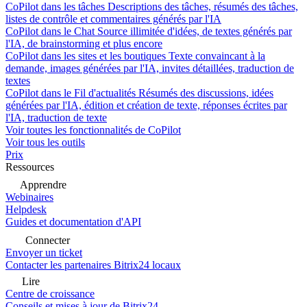
CoPilot dans les tâches
Descriptions des tâches, résumés des tâches,
listes de contrôle et commentaires générés par l'IA
CoPilot dans le Chat
Source illimitée d'idées, de textes générés par
l'IA, de brainstorming et plus encore
CoPilot dans les sites et les boutiques
Texte convaincant à la
demande, images générées par l'IA, invites détaillées, traduction de
textes
CoPilot dans le Fil d'actualités
Résumés des discussions, idées
générées par l'IA, édition et création de texte, réponses écrites par
l'IA, traduction de texte
Voir toutes les fonctionnalités de CoPilot
Voir tous les outils
Prix
Ressources
Apprendre
Webinaires
Helpdesk
Guides et documentation d'API
Connecter
Envoyer un ticket
Contacter les partenaires Bitrix24 locaux
Lire
Centre de croissance
Conseils et mises à jour de Bitrix24