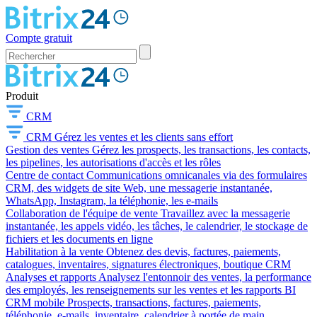
Compte gratuit
Produit
CRM
CRM
Gérez les ventes et les clients sans effort
Gestion des ventes
Gérez les prospects, les transactions, les contacts,
les pipelines, les autorisations d'accès et les rôles
Centre de contact
Communications omnicanales via des formulaires
CRM, des widgets de site Web, une messagerie instantanée,
WhatsApp, Instagram, la téléphonie, les e-mails
Collaboration de l'équipe de vente
Travaillez avec la messagerie
instantanée, les appels vidéo, les tâches, le calendrier, le stockage de
fichiers et les documents en ligne
Habilitation à la vente
Obtenez des devis, factures, paiements,
catalogues, inventaires, signatures électroniques, boutique CRM
Analyses et rapports
Analysez l'entonnoir des ventes, la performance
des employés, les renseignements sur les ventes et les rapports BI
CRM mobile
Prospects, transactions, factures, paiements,
téléphonie, e-mails, inventaire, calendrier à portée de main