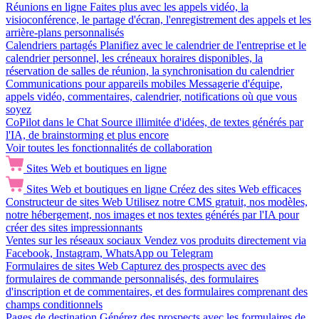
Réunions en ligne
Faites plus avec les appels vidéo, la
visioconférence, le partage d'écran, l'enregistrement des appels et les
arrière-plans personnalisés
Calendriers partagés
Planifiez avec le calendrier de l'entreprise et le
calendrier personnel, les créneaux horaires disponibles, la
réservation de salles de réunion, la synchronisation du calendrier
Communications pour appareils mobiles
Messagerie d'équipe,
appels vidéo, commentaires, calendrier, notifications où que vous
soyez
CoPilot dans le Chat
Source illimitée d'idées, de textes générés par
l'IA, de brainstorming et plus encore
Voir toutes les fonctionnalités de collaboration
Sites Web et boutiques en ligne
Sites Web et boutiques en ligne
Créez des sites Web efficaces
Constructeur de sites Web
Utilisez notre CMS gratuit, nos modèles,
notre hébergement, nos images et nos textes générés par l'IA pour
créer des sites impressionnants
Ventes sur les réseaux sociaux
Vendez vos produits directement via
Facebook, Instagram, WhatsApp ou Telegram
Formulaires de sites Web
Capturez des prospects avec des
formulaires de commande personnalisés, des formulaires
d'inscription et de commentaires, et des formulaires comprenant des
champs conditionnels
Pages de destination
Générez des prospects avec les formulaires de