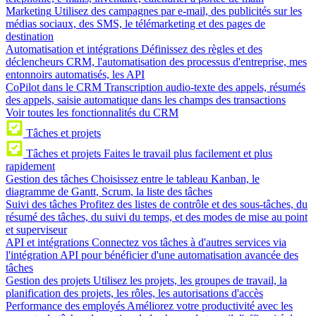
Marketing
Utilisez des campagnes par e-mail, des publicités sur les
médias sociaux, des SMS, le télémarketing et des pages de
destination
Automatisation et intégrations
Définissez des règles et des
déclencheurs CRM, l'automatisation des processus d'entreprise, mes
entonnoirs automatisés, les API
CoPilot dans le CRM
Transcription audio-texte des appels, résumés
des appels, saisie automatique dans les champs des transactions
Voir toutes les fonctionnalités du CRM
Tâches et projets
Tâches et projets
Faites le travail plus facilement et plus
rapidement
Gestion des tâches
Choisissez entre le tableau Kanban, le
diagramme de Gantt, Scrum, la liste des tâches
Suivi des tâches
Profitez des listes de contrôle et des sous-tâches, du
résumé des tâches, du suivi du temps, et des modes de mise au point
et superviseur
API et intégrations
Connectez vos tâches à d'autres services via
l'intégration API pour bénéficier d'une automatisation avancée des
tâches
Gestion des projets
Utilisez les projets, les groupes de travail, la
planification des projets, les rôles, les autorisations d'accès
Performance des employés
Améliorez votre productivité avec les