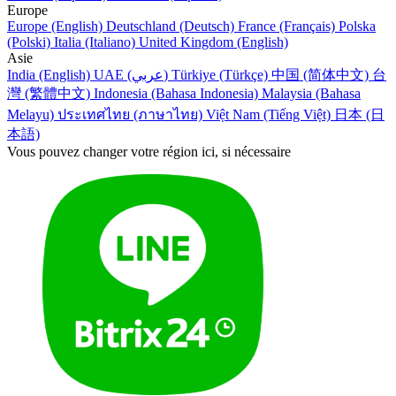
Europe
Europe (English)
Deutschland (Deutsch)
France (Français)
Polska
(Polski)
Italia (Italiano)
United Kingdom (English)
Asie
India (English)
UAE (عربي)
Türkiye (Türkçe)
中国 (简体中文)
台
灣 (繁體中文)
Indonesia (Bahasa Indonesia)
Malaysia (Bahasa
Melayu)
ประเทศไทย (ภาษาไทย)
Việt Nam (Tiếng Việt)
日本 (日
本語)
Vous pouvez changer votre région ici, si nécessaire