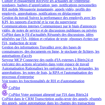
Culture et engagement
Recevez les actualités de l'entreprise,
sondages, badges d’appréciation, tags, notifications personnelles
RH mobile
Messagerie instantanée, appels vidéo, profils des
employés, approbations, notifications en déplacement
Gestion du travail
Suivez la performance des employés avec les
KPI, les rapports d'activité et la vue du superviseur
Communications internes
Communiquez par le biais d'annonces
vidéo, de notes de service et de discussions publiques ou privées
CoPilot dans le Fil d'actualités
Résumés des discussions, idées
générées par l'IA, édition et création de texte, réponses écrites par
l'IA, traduction de texte
Gestion des informations
Travaillez avec des bases de
connaissances, des documents en ligne, le stockage de fichiers, les
autorisations d'accès
Serveur MCP
Connectez des outils d'IA externes à Bitrix24 et
exécutez des actions sécurisées dans votre espace de travail
Automatisation
Rationalisez les opérations avec les demandes, les
approbations, les notes de frais, la RPA et l'automatisation des
processus d'entreprise
Voir toutes les fonctionnalités de RH et d'automatisation
CoPilot
CoPilot
Votre assistant alimenté par l'IA dans Bitrix24
CoPilot dans le CRM
Transcription audio-texte des appels, résumés
des appels, saisie automatique dans les champs des transactions