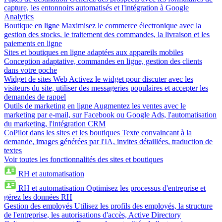
capture, les entonnoirs automatisés et l'intégration à Google
Analytics
Boutique en ligne
Maximisez le commerce électronique avec la
gestion des stocks, le traitement des commandes, la livraison et les
paiements en ligne
Sites et boutiques en ligne adaptées aux appareils mobiles
Conception adaptative, commandes en ligne, gestion des clients
dans votre poche
Widget de sites Web
Activez le widget pour discuter avec les
visiteurs du site, utiliser des messageries populaires et accepter les
demandes de rappel
Outils de marketing en ligne
Augmentez les ventes avec le
marketing par e-mail, sur Facebook ou Google Ads, l'automatisation
du marketing, l'intégration CRM
CoPilot dans les sites et les boutiques
Texte convaincant à la
demande, images générées par l'IA, invites détaillées, traduction de
textes
Voir toutes les fonctionnalités des sites et boutiques
RH et automatisation
RH et automatisation
Optimisez les processus d'entreprise et
gérez les données RH
Gestion des employés
Utilisez les profils des employés, la structure
de l'entreprise, les autorisations d'accès, Active Directory