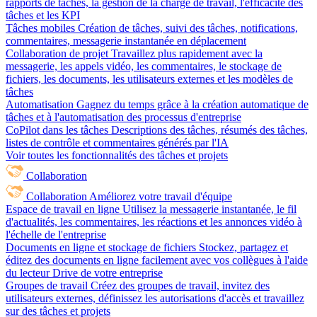
rapports de tâches, la gestion de la charge de travail, l'efficacité des
tâches et les KPI
Tâches mobiles
Création de tâches, suivi des tâches, notifications,
commentaires, messagerie instantanée en déplacement
Collaboration de projet
Travaillez plus rapidement avec la
messagerie, les appels vidéo, les commentaires, le stockage de
fichiers, les documents, les utilisateurs externes et les modèles de
tâches
Automatisation
Gagnez du temps grâce à la création automatique de
tâches et à l'automatisation des processus d'entreprise
CoPilot dans les tâches
Descriptions des tâches, résumés des tâches,
listes de contrôle et commentaires générés par l'IA
Voir toutes les fonctionnalités des tâches et projets
Collaboration
Collaboration
Améliorez votre travail d'équipe
Espace de travail en ligne
Utilisez la messagerie instantanée, le fil
d'actualités, les commentaires, les réactions et les annonces vidéo à
l'échelle de l'entreprise
Documents en ligne et stockage de fichiers
Stockez, partagez et
éditez des documents en ligne facilement avec vos collègues à l'aide
du lecteur Drive de votre entreprise
Groupes de travail
Créez des groupes de travail, invitez des
utilisateurs externes, définissez les autorisations d'accès et travaillez
sur des tâches et projets