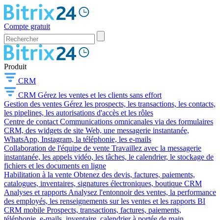
Compte gratuit
Produit
CRM
CRM
Gérez les ventes et les clients sans effort
Gestion des ventes
Gérez les prospects, les transactions, les contacts,
les pipelines, les autorisations d'accès et les rôles
Centre de contact
Communications omnicanales via des formulaires
CRM, des widgets de site Web, une messagerie instantanée,
WhatsApp, Instagram, la téléphonie, les e-mails
Collaboration de l'équipe de vente
Travaillez avec la messagerie
instantanée, les appels vidéo, les tâches, le calendrier, le stockage de
fichiers et les documents en ligne
Habilitation à la vente
Obtenez des devis, factures, paiements,
catalogues, inventaires, signatures électroniques, boutique CRM
Analyses et rapports
Analysez l'entonnoir des ventes, la performance
des employés, les renseignements sur les ventes et les rapports BI
CRM mobile
Prospects, transactions, factures, paiements,
téléphonie, e-mails, inventaire, calendrier à portée de main