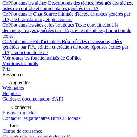
CoPilot dans les tâches
Descriptions des tâches, résumés des tâches,
listes de contrôle et commentaires générés par l'IA
CoPilot dans le Chat
Source illimitée d'idées, de textes générés par
l'IA, de brainstorming et plus encore
CoPilot dans les sites et les boutiques
Texte convaincant à la
demande, images générées par l'IA, invites détaillées, traduction de
textes
CoPilot dans le Fil d'actualités
Résumés des discussions, idées
générées par l'IA, édition et création de texte, réponses écrites par
l'IA, traduction de texte
Voir toutes les fonctionnalités de CoPilot
Voir tous les outils
Prix
Ressources
Apprendre
Webinaires
Helpdesk
Guides et documentation d'API
Connecter
Envoyer un ticket
Contacter les partenaires Bitrix24 locaux
Lire
Centre de croissance
Conseils et mises à jour de Bitrix24