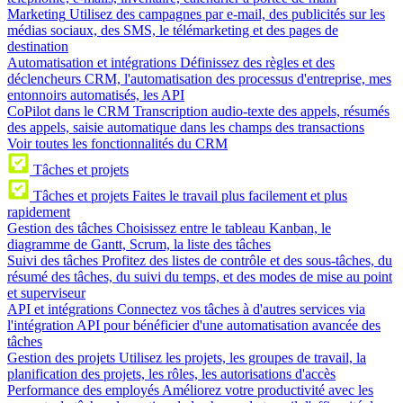
Marketing
Utilisez des campagnes par e-mail, des publicités sur les
médias sociaux, des SMS, le télémarketing et des pages de
destination
Automatisation et intégrations
Définissez des règles et des
déclencheurs CRM, l'automatisation des processus d'entreprise, mes
entonnoirs automatisés, les API
CoPilot dans le CRM
Transcription audio-texte des appels, résumés
des appels, saisie automatique dans les champs des transactions
Voir toutes les fonctionnalités du CRM
Tâches et projets
Tâches et projets
Faites le travail plus facilement et plus
rapidement
Gestion des tâches
Choisissez entre le tableau Kanban, le
diagramme de Gantt, Scrum, la liste des tâches
Suivi des tâches
Profitez des listes de contrôle et des sous-tâches, du
résumé des tâches, du suivi du temps, et des modes de mise au point
et superviseur
API et intégrations
Connectez vos tâches à d'autres services via
l'intégration API pour bénéficier d'une automatisation avancée des
tâches
Gestion des projets
Utilisez les projets, les groupes de travail, la
planification des projets, les rôles, les autorisations d'accès
Performance des employés
Améliorez votre productivité avec les