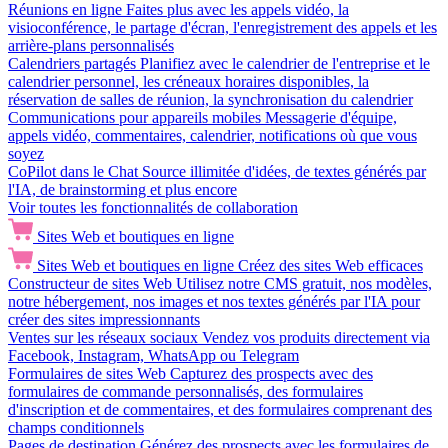
Réunions en ligne
Faites plus avec les appels vidéo, la
visioconférence, le partage d'écran, l'enregistrement des appels et les
arrière-plans personnalisés
Calendriers partagés
Planifiez avec le calendrier de l'entreprise et le
calendrier personnel, les créneaux horaires disponibles, la
réservation de salles de réunion, la synchronisation du calendrier
Communications pour appareils mobiles
Messagerie d'équipe,
appels vidéo, commentaires, calendrier, notifications où que vous
soyez
CoPilot dans le Chat
Source illimitée d'idées, de textes générés par
l'IA, de brainstorming et plus encore
Voir toutes les fonctionnalités de collaboration
Sites Web et boutiques en ligne
Sites Web et boutiques en ligne
Créez des sites Web efficaces
Constructeur de sites Web
Utilisez notre CMS gratuit, nos modèles,
notre hébergement, nos images et nos textes générés par l'IA pour
créer des sites impressionnants
Ventes sur les réseaux sociaux
Vendez vos produits directement via
Facebook, Instagram, WhatsApp ou Telegram
Formulaires de sites Web
Capturez des prospects avec des
formulaires de commande personnalisés, des formulaires
d'inscription et de commentaires, et des formulaires comprenant des
champs conditionnels
Pages de destination
Générez des prospects avec les formulaires de