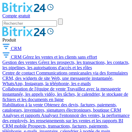
Compte gratuit
Produit
CRM
CRM
Gérez les ventes et les clients sans effort
Gestion des ventes
Gérez les prospects, les transactions, les contacts,
les pipelines, les autorisations d'accès et les rôles
Centre de contact
Communications omnicanales via des formulaires
CRM, des widgets de site Web, une messagerie instantanée,
WhatsApp, Instagram, la téléphonie, les e-mails
Collaboration de l'équipe de vente
Travaillez avec la messagerie
instantanée, les appels vidéo, les tâches, le calendrier, le stockage de
fichiers et les documents en ligne
Habilitation à la vente
Obtenez des devis, factures, paiements,
catalogues, inventaires, signatures électroniques, boutique CRM
Analyses et rapports
Analysez l'entonnoir des ventes, la performance
des employés, les renseignements sur les ventes et les rapports BI
CRM mobile
Prospects, transactions, factures, paiements,
téléphonie, e-mails, inventaire, calendrier à portée de main