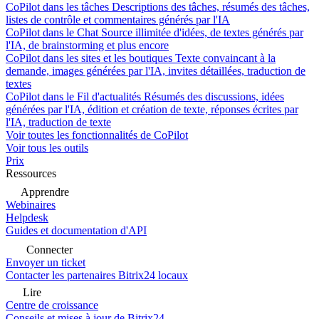
CoPilot dans les tâches
Descriptions des tâches, résumés des tâches,
listes de contrôle et commentaires générés par l'IA
CoPilot dans le Chat
Source illimitée d'idées, de textes générés par
l'IA, de brainstorming et plus encore
CoPilot dans les sites et les boutiques
Texte convaincant à la
demande, images générées par l'IA, invites détaillées, traduction de
textes
CoPilot dans le Fil d'actualités
Résumés des discussions, idées
générées par l'IA, édition et création de texte, réponses écrites par
l'IA, traduction de texte
Voir toutes les fonctionnalités de CoPilot
Voir tous les outils
Prix
Ressources
Apprendre
Webinaires
Helpdesk
Guides et documentation d'API
Connecter
Envoyer un ticket
Contacter les partenaires Bitrix24 locaux
Lire
Centre de croissance
Conseils et mises à jour de Bitrix24