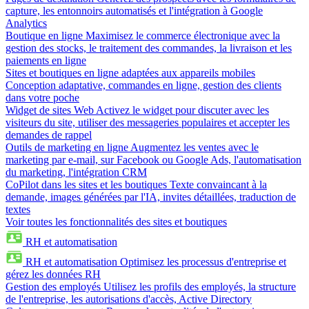
capture, les entonnoirs automatisés et l'intégration à Google
Analytics
Boutique en ligne
Maximisez le commerce électronique avec la
gestion des stocks, le traitement des commandes, la livraison et les
paiements en ligne
Sites et boutiques en ligne adaptées aux appareils mobiles
Conception adaptative, commandes en ligne, gestion des clients
dans votre poche
Widget de sites Web
Activez le widget pour discuter avec les
visiteurs du site, utiliser des messageries populaires et accepter les
demandes de rappel
Outils de marketing en ligne
Augmentez les ventes avec le
marketing par e-mail, sur Facebook ou Google Ads, l'automatisation
du marketing, l'intégration CRM
CoPilot dans les sites et les boutiques
Texte convaincant à la
demande, images générées par l'IA, invites détaillées, traduction de
textes
Voir toutes les fonctionnalités des sites et boutiques
RH et automatisation
RH et automatisation
Optimisez les processus d'entreprise et
gérez les données RH
Gestion des employés
Utilisez les profils des employés, la structure
de l'entreprise, les autorisations d'accès, Active Directory