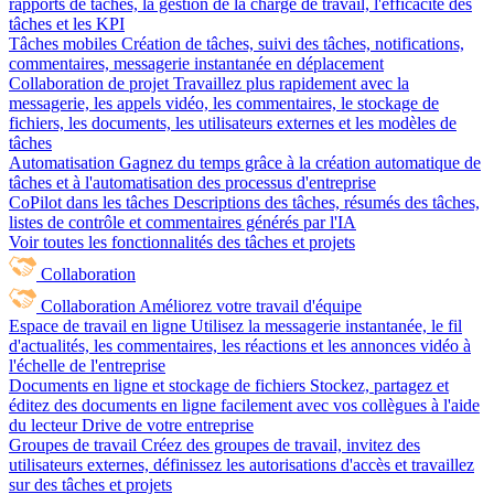
rapports de tâches, la gestion de la charge de travail, l'efficacité des
tâches et les KPI
Tâches mobiles
Création de tâches, suivi des tâches, notifications,
commentaires, messagerie instantanée en déplacement
Collaboration de projet
Travaillez plus rapidement avec la
messagerie, les appels vidéo, les commentaires, le stockage de
fichiers, les documents, les utilisateurs externes et les modèles de
tâches
Automatisation
Gagnez du temps grâce à la création automatique de
tâches et à l'automatisation des processus d'entreprise
CoPilot dans les tâches
Descriptions des tâches, résumés des tâches,
listes de contrôle et commentaires générés par l'IA
Voir toutes les fonctionnalités des tâches et projets
Collaboration
Collaboration
Améliorez votre travail d'équipe
Espace de travail en ligne
Utilisez la messagerie instantanée, le fil
d'actualités, les commentaires, les réactions et les annonces vidéo à
l'échelle de l'entreprise
Documents en ligne et stockage de fichiers
Stockez, partagez et
éditez des documents en ligne facilement avec vos collègues à l'aide
du lecteur Drive de votre entreprise
Groupes de travail
Créez des groupes de travail, invitez des
utilisateurs externes, définissez les autorisations d'accès et travaillez
sur des tâches et projets