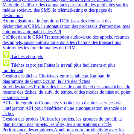
Marketing
Utilisez des campagnes par e-mail, des publicités sur les
médias sociaux, des SMS, le télémarketing et des pages de
destination
Automatisation et intégrations
Définissez des règles et des
déclencheurs CRM, l'automatisation des processus d'entreprise, mes
entonnoirs automatisés, les API
CoPilot dans le CRM
Transcription audio-texte des appels, résumés
des appels, saisie automatique dans les champs des transactions
Voir toutes les fonctionnalités du CRM
Tâches et projets
Tâches et projets
Faites le travail plus facilement et plus
rapidement
Gestion des tâches
Choisissez entre le tableau Kanban, le
diagramme de Gantt, Scrum, la liste des tâches
Suivi des tâches
Profitez des listes de contrôle et des sous-tâches, du
résumé des tâches, du suivi du temps, et des modes de mise au point
et superviseur
API et intégrations
Connectez vos tâches à d'autres services via
l'intégration API pour bénéficier d'une automatisation avancée des
tâches
Gestion des projets
Utilisez les projets, les groupes de travail, la
planification des projets, les rôles, les autorisations d'accès
Performance des employés
Améliorez votre productivité avec les