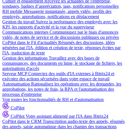
Culture et engagement
Recevez les actualités de l'entreprise,
sondages, badges d’appréciation, tags, notifications personnelles
RH mobile
Messagerie instantanée, appels vidéo, profils des
employés, approbations, notifications en déplacement
Gestion du travail
Suivez la performance des employés avec les
KPI, les rapports d'activité et la vue du superviseur
Communications internes
Communiquez par le biais d'annonces
vidéo, de notes de service et de discussions publiques ou privées
CoPilot dans le Fil d'actualités
Résumés des discussions, idées
générées par l'IA, édition et création de texte, réponses écrites par
l'IA, traduction de texte
Gestion des informations
Travaillez avec des bases de
connaissances, des documents en ligne, le stockage de fichiers, les
autorisations d'accès
Serveur MCP
Connectez des outils d'IA externes à Bitrix24 et
exécutez des actions sécurisées dans votre espace de travail
Automatisation
Rationalisez les opérations avec les demandes, les
approbations, les notes de frais, la RPA et l'automatisation des
processus d'entreprise
Voir toutes les fonctionnalités de RH et d'automatisation
CoPilot
CoPilot
Votre assistant alimenté par l'IA dans Bitrix24
CoPilot dans le CRM
Transcription audio-texte des appels, résumés
des appels, saisie automatique dans les champs des transactions