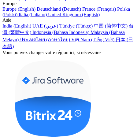
Europe
Europe (English)
Deutschland (Deutsch)
France (Français)
Polska
(Polski)
Italia (Italiano)
United Kingdom (English)
Asie
India (English)
UAE (عربي)
Türkiye (Türkçe)
中国 (简体中文)
台
灣 (繁體中文)
Indonesia (Bahasa Indonesia)
Malaysia (Bahasa
Melayu)
ประเทศไทย (ภาษาไทย)
Việt Nam (Tiếng Việt)
日本 (日
本語)
Vous pouvez changer votre région ici, si nécessaire