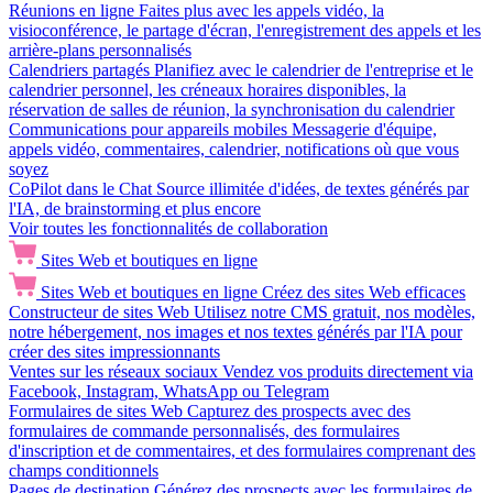
Réunions en ligne
Faites plus avec les appels vidéo, la
visioconférence, le partage d'écran, l'enregistrement des appels et les
arrière-plans personnalisés
Calendriers partagés
Planifiez avec le calendrier de l'entreprise et le
calendrier personnel, les créneaux horaires disponibles, la
réservation de salles de réunion, la synchronisation du calendrier
Communications pour appareils mobiles
Messagerie d'équipe,
appels vidéo, commentaires, calendrier, notifications où que vous
soyez
CoPilot dans le Chat
Source illimitée d'idées, de textes générés par
l'IA, de brainstorming et plus encore
Voir toutes les fonctionnalités de collaboration
Sites Web et boutiques en ligne
Sites Web et boutiques en ligne
Créez des sites Web efficaces
Constructeur de sites Web
Utilisez notre CMS gratuit, nos modèles,
notre hébergement, nos images et nos textes générés par l'IA pour
créer des sites impressionnants
Ventes sur les réseaux sociaux
Vendez vos produits directement via
Facebook, Instagram, WhatsApp ou Telegram
Formulaires de sites Web
Capturez des prospects avec des
formulaires de commande personnalisés, des formulaires
d'inscription et de commentaires, et des formulaires comprenant des
champs conditionnels
Pages de destination
Générez des prospects avec les formulaires de