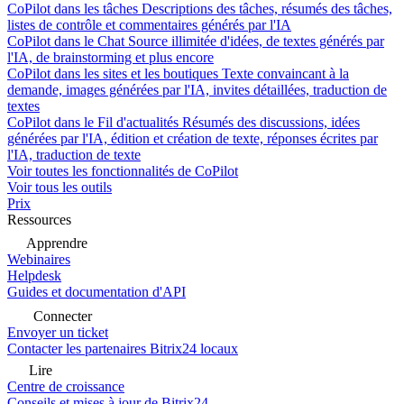
CoPilot dans les tâches
Descriptions des tâches, résumés des tâches,
listes de contrôle et commentaires générés par l'IA
CoPilot dans le Chat
Source illimitée d'idées, de textes générés par
l'IA, de brainstorming et plus encore
CoPilot dans les sites et les boutiques
Texte convaincant à la
demande, images générées par l'IA, invites détaillées, traduction de
textes
CoPilot dans le Fil d'actualités
Résumés des discussions, idées
générées par l'IA, édition et création de texte, réponses écrites par
l'IA, traduction de texte
Voir toutes les fonctionnalités de CoPilot
Voir tous les outils
Prix
Ressources
Apprendre
Webinaires
Helpdesk
Guides et documentation d'API
Connecter
Envoyer un ticket
Contacter les partenaires Bitrix24 locaux
Lire
Centre de croissance
Conseils et mises à jour de Bitrix24