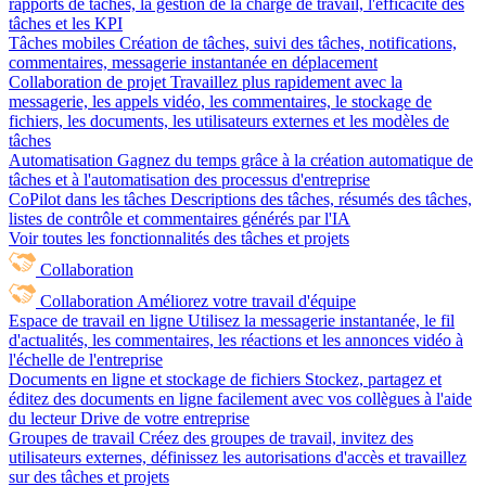
rapports de tâches, la gestion de la charge de travail, l'efficacité des
tâches et les KPI
Tâches mobiles
Création de tâches, suivi des tâches, notifications,
commentaires, messagerie instantanée en déplacement
Collaboration de projet
Travaillez plus rapidement avec la
messagerie, les appels vidéo, les commentaires, le stockage de
fichiers, les documents, les utilisateurs externes et les modèles de
tâches
Automatisation
Gagnez du temps grâce à la création automatique de
tâches et à l'automatisation des processus d'entreprise
CoPilot dans les tâches
Descriptions des tâches, résumés des tâches,
listes de contrôle et commentaires générés par l'IA
Voir toutes les fonctionnalités des tâches et projets
Collaboration
Collaboration
Améliorez votre travail d'équipe
Espace de travail en ligne
Utilisez la messagerie instantanée, le fil
d'actualités, les commentaires, les réactions et les annonces vidéo à
l'échelle de l'entreprise
Documents en ligne et stockage de fichiers
Stockez, partagez et
éditez des documents en ligne facilement avec vos collègues à l'aide
du lecteur Drive de votre entreprise
Groupes de travail
Créez des groupes de travail, invitez des
utilisateurs externes, définissez les autorisations d'accès et travaillez
sur des tâches et projets