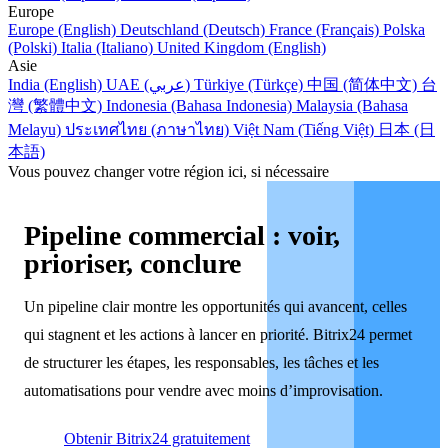
Europe
Europe (English)
Deutschland (Deutsch)
France (Français)
Polska
(Polski)
Italia (Italiano)
United Kingdom (English)
Asie
India (English)
UAE (عربي)
Türkiye (Türkçe)
中国 (简体中文)
台
灣 (繁體中文)
Indonesia (Bahasa Indonesia)
Malaysia (Bahasa
Melayu)
ประเทศไทย (ภาษาไทย)
Việt Nam (Tiếng Việt)
日本 (日
本語)
Vous pouvez changer votre région ici, si nécessaire
Pipeline commercial : voir,
prioriser, conclure
Un pipeline clair montre les opportunités qui avancent, celles
qui stagnent et les actions à lancer en priorité. Bitrix24 permet
de structurer les étapes, les responsables, les tâches et les
automatisations pour vendre avec moins d’improvisation.
Obtenir Bitrix24 gratuitement