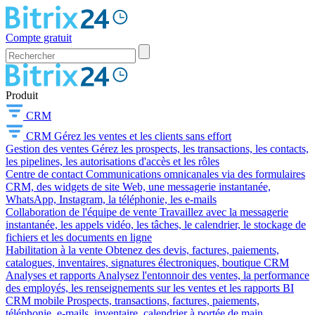
Compte gratuit
Produit
CRM
CRM
Gérez les ventes et les clients sans effort
Gestion des ventes
Gérez les prospects, les transactions, les contacts,
les pipelines, les autorisations d'accès et les rôles
Centre de contact
Communications omnicanales via des formulaires
CRM, des widgets de site Web, une messagerie instantanée,
WhatsApp, Instagram, la téléphonie, les e-mails
Collaboration de l'équipe de vente
Travaillez avec la messagerie
instantanée, les appels vidéo, les tâches, le calendrier, le stockage de
fichiers et les documents en ligne
Habilitation à la vente
Obtenez des devis, factures, paiements,
catalogues, inventaires, signatures électroniques, boutique CRM
Analyses et rapports
Analysez l'entonnoir des ventes, la performance
des employés, les renseignements sur les ventes et les rapports BI
CRM mobile
Prospects, transactions, factures, paiements,
téléphonie, e-mails, inventaire, calendrier à portée de main