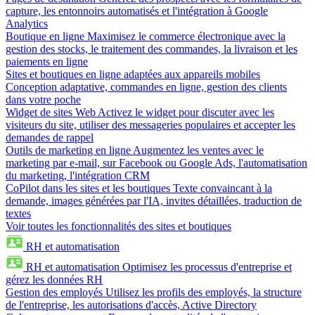
capture, les entonnoirs automatisés et l'intégration à Google
Analytics
Boutique en ligne
Maximisez le commerce électronique avec la
gestion des stocks, le traitement des commandes, la livraison et les
paiements en ligne
Sites et boutiques en ligne adaptées aux appareils mobiles
Conception adaptative, commandes en ligne, gestion des clients
dans votre poche
Widget de sites Web
Activez le widget pour discuter avec les
visiteurs du site, utiliser des messageries populaires et accepter les
demandes de rappel
Outils de marketing en ligne
Augmentez les ventes avec le
marketing par e-mail, sur Facebook ou Google Ads, l'automatisation
du marketing, l'intégration CRM
CoPilot dans les sites et les boutiques
Texte convaincant à la
demande, images générées par l'IA, invites détaillées, traduction de
textes
Voir toutes les fonctionnalités des sites et boutiques
RH et automatisation
RH et automatisation
Optimisez les processus d'entreprise et
gérez les données RH
Gestion des employés
Utilisez les profils des employés, la structure
de l'entreprise, les autorisations d'accès, Active Directory