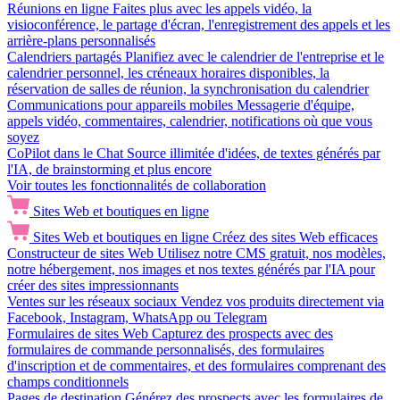
Réunions en ligne
Faites plus avec les appels vidéo, la
visioconférence, le partage d'écran, l'enregistrement des appels et les
arrière-plans personnalisés
Calendriers partagés
Planifiez avec le calendrier de l'entreprise et le
calendrier personnel, les créneaux horaires disponibles, la
réservation de salles de réunion, la synchronisation du calendrier
Communications pour appareils mobiles
Messagerie d'équipe,
appels vidéo, commentaires, calendrier, notifications où que vous
soyez
CoPilot dans le Chat
Source illimitée d'idées, de textes générés par
l'IA, de brainstorming et plus encore
Voir toutes les fonctionnalités de collaboration
Sites Web et boutiques en ligne
Sites Web et boutiques en ligne
Créez des sites Web efficaces
Constructeur de sites Web
Utilisez notre CMS gratuit, nos modèles,
notre hébergement, nos images et nos textes générés par l'IA pour
créer des sites impressionnants
Ventes sur les réseaux sociaux
Vendez vos produits directement via
Facebook, Instagram, WhatsApp ou Telegram
Formulaires de sites Web
Capturez des prospects avec des
formulaires de commande personnalisés, des formulaires
d'inscription et de commentaires, et des formulaires comprenant des
champs conditionnels
Pages de destination
Générez des prospects avec les formulaires de