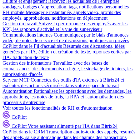
Culture et engagement
Recevez les actualités de l'entreprise,
sondages, badges d’appréciation, tags, notifications personnelles
RH mobile
Messagerie instantanée, appels vidéo, profils des
employés, approbations, notifications en déplacement
Gestion du travail
Suivez la performance des employés avec les
KPI, les rapports d'activité et la vue du superviseur
Communications internes
Communiquez par le biais d'annonces
vidéo, de notes de service et de discussions publiques ou privées
CoPilot dans le Fil d'actualités
Résumés des discussions, idées
générées par l'IA, édition et création de texte, réponses écrites par
l'IA, traduction de texte
Gestion des informations
Travaillez avec des bases de
connaissances, des documents en ligne, le stockage de fichiers, les
autorisations d'accès
Serveur MCP
Connectez des outils d'IA externes à Bitrix24 et
exécutez des actions sécurisées dans votre espace de travail
Automatisation
Rationalisez les opérations avec les demandes, les
approbations, les notes de frais, la RPA et l'automatisation des
processus d'entreprise
Voir toutes les fonctionnalités de RH et d'automatisation
CoPilot
CoPilot
Votre assistant alimenté par l'IA dans Bitrix24
CoPilot dans le CRM
Transcription audio-texte des appels, résumés
des appels, saisie automatique dans les champs des transactions