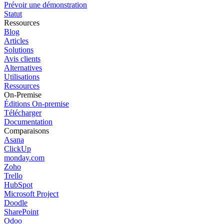
Prévoir une démonstration
Statut
Ressources
Blog
Articles
Solutions
Avis clients
Alternatives
Utilisations
Ressources
On-Premise
Éditions On-premise
Télécharger
Documentation
Comparaisons
Asana
ClickUp
monday.com
Zoho
Trello
HubSpot
Microsoft Project
Doodle
SharePoint
Odoo