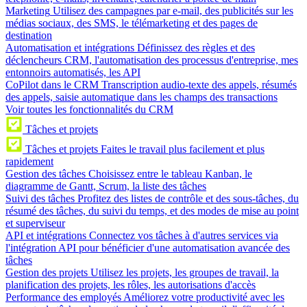
Marketing
Utilisez des campagnes par e-mail, des publicités sur les
médias sociaux, des SMS, le télémarketing et des pages de
destination
Automatisation et intégrations
Définissez des règles et des
déclencheurs CRM, l'automatisation des processus d'entreprise, mes
entonnoirs automatisés, les API
CoPilot dans le CRM
Transcription audio-texte des appels, résumés
des appels, saisie automatique dans les champs des transactions
Voir toutes les fonctionnalités du CRM
Tâches et projets
Tâches et projets
Faites le travail plus facilement et plus
rapidement
Gestion des tâches
Choisissez entre le tableau Kanban, le
diagramme de Gantt, Scrum, la liste des tâches
Suivi des tâches
Profitez des listes de contrôle et des sous-tâches, du
résumé des tâches, du suivi du temps, et des modes de mise au point
et superviseur
API et intégrations
Connectez vos tâches à d'autres services via
l'intégration API pour bénéficier d'une automatisation avancée des
tâches
Gestion des projets
Utilisez les projets, les groupes de travail, la
planification des projets, les rôles, les autorisations d'accès
Performance des employés
Améliorez votre productivité avec les